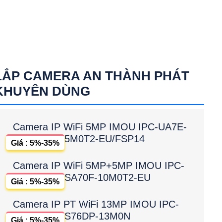
LẮP CAMERA AN THÀNH PHÁT
KHUYÊN DÙNG
Camera IP WiFi 5MP IMOU IPC-UA7E-
5M0T2-EU/FSP14
Giá : 5%-35%
Camera IP WiFi 5MP+5MP IMOU IPC-
SA70F-10M0T2-EU
Giá : 5%-35%
Camera IP PT WiFi 13MP IMOU IPC-
S76DP-13M0N
Giá : 5%-35%