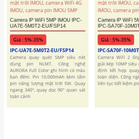
Camera IP WiFi 5MP IMOU IPC-
Camera IP WiFi 
UA7E-5M0T2-EU/FSP14
IPC-SA70F-10M0
Giá : 5%-35%
Giá : 5%-35%
IPC-UA7E-5M0T2-EU/FSP14
IPC-SA70F-10M0
Camera quay quét 5MP siêu nét
Camera WiFi 2 ốn
dùng pin NLMT. Công nghệ
giải kép 10MP siêu 
AURORA Full Color ghi hình có màu
định kết hợp quay
ban đêm. Pin 10.000mAh kèm tấm
toàn diện. Công ng
pin năng lượng mặt trời 5W. Quay
liên tục tiết kiệm p
ngang 340°, quay dọc 90° quan sát
toàn cảnh