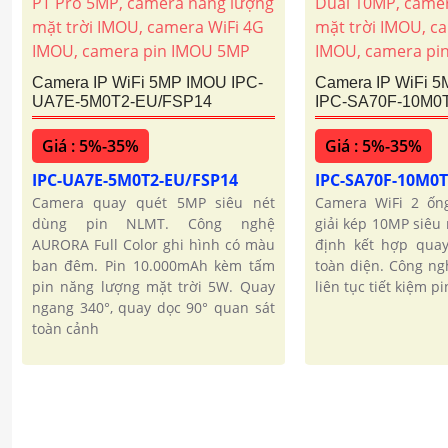
Camera IP WiFi 5MP IMOU IPC-
Camera IP WiFi 
UA7E-5M0T2-EU/FSP14
IPC-SA70F-10M0
Giá : 5%-35%
Giá : 5%-35%
IPC-UA7E-5M0T2-EU/FSP14
IPC-SA70F-10M0
Camera quay quét 5MP siêu nét
Camera WiFi 2 ốn
dùng pin NLMT. Công nghệ
giải kép 10MP siêu 
AURORA Full Color ghi hình có màu
định kết hợp quay
ban đêm. Pin 10.000mAh kèm tấm
toàn diện. Công ng
pin năng lượng mặt trời 5W. Quay
liên tục tiết kiệm p
ngang 340°, quay dọc 90° quan sát
toàn cảnh