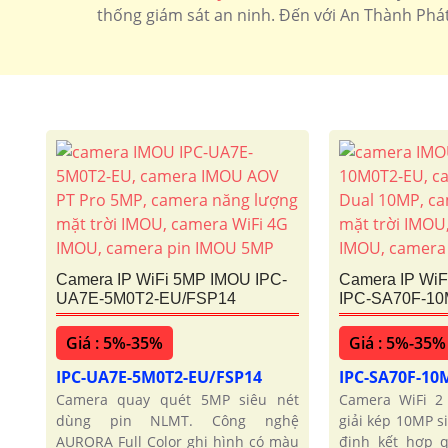
thống giám sát an ninh. Đến với An Thành Phá
Camera IP WiFi 5MP IMOU IPC-
Camera IP Wi
UA7E-5M0T2-EU/FSP14
IPC-SA70F-1
Giá : 5%-35%
Giá : 5%-35%
IPC-UA7E-5M0T2-EU/FSP14
IPC-SA70F-10
Camera quay quét 5MP siêu nét
Camera WiFi 2
dùng pin NLMT. Công nghệ
giải kép 10MP s
AURORA Full Color ghi hình có màu
định kết hợp 