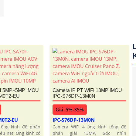
Fi 5MP+5MP IMOU
Camera IP PT WiFi 13MP IMOU
0M0T2-EU
IPC-S76DP-13M0N
Giá :5%-35%
M0T2-EU
IPC-S76DP-13M0N
 ống kính độ phân
Camera WiFi 4 ống kính tổng độ
iêu nét. Ống kính cố
phân giải 13MP. Góc nhìn