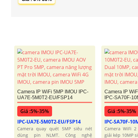
Camera IP WiFi 5MP IMOU IPC-
Camera IP Wi
UA7E-5M0T2-EU/FSP14
IPC-SA70F-1
Giá :5%-35%
Giá :5%-35%
IPC-UA7E-5M0T2-EU/FSP14
IPC-SA70F-10
Camera quay quét 5MP siêu nét
Camera WiFi 2
dùng pin NLMT. Công nghệ
giải kép 10MP s