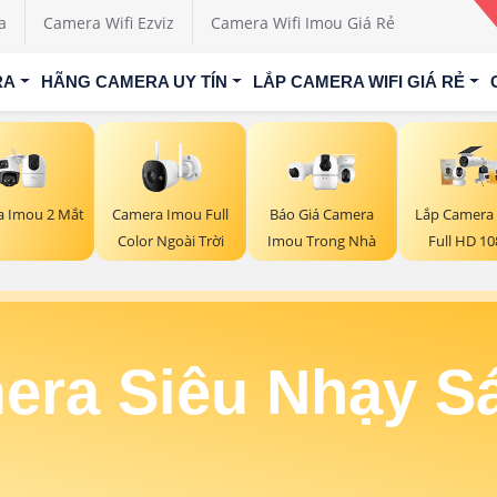
a
Camera Wifi Ezviz
Camera Wifi Imou Giá Rẻ
RA
HÃNG CAMERA UY TÍN
LẮP CAMERA WIFI GIÁ RẺ
a Imou 2 Mắt
Camera Imou Full
Báo Giá Camera
Lắp Camera
Color Ngoài Trời
Imou Trong Nhà
Full HD 1
era Siêu Nhạy S