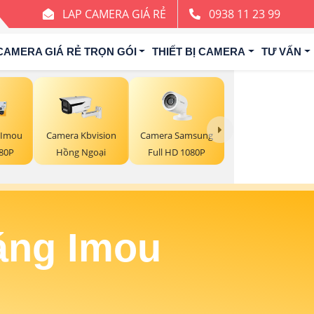
LAP CAMERA GIÁ RẺ
0938 11 23 99
CAMERA GIÁ RẺ TRỌN GÓI
THIẾT BỊ CAMERA
TƯ VẤN
Camera Samsung
 Imou
Camera Kbvision
Full HD 1080P
080P
Hồng Ngoại
áng Imou