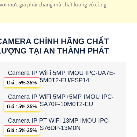
với mức giá phải chăng mà chất lượng vô cùng!
CAMERA CHÍNH HÃNG CHẤT
LƯỢNG TẠI AN THÀNH PHÁT
Camera IP WiFi 5MP IMOU IPC-UA7E-
5M0T2-EU/FSP14
Giá : 5%-35%
Camera IP WiFi 5MP+5MP IMOU IPC-
SA70F-10M0T2-EU
Giá : 5%-35%
Camera IP PT WiFi 13MP IMOU IPC-
S76DP-13M0N
Giá : 5%-35%