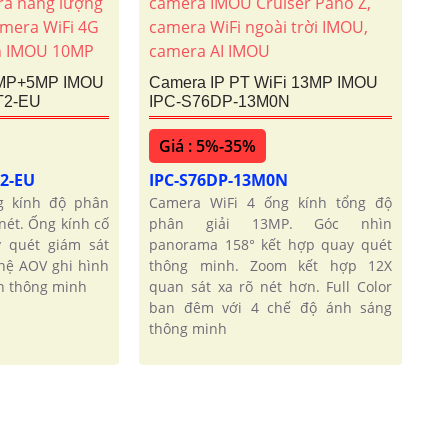
5MP+5MP IMOU
Camera IP PT WiFi 13MP IMOU
T2-EU
IPC-S76DP-13M0N
Giá : 5%-35%
T2-EU
IPC-S76DP-13M0N
g kính độ phân
Camera WiFi 4 ống kính tổng độ
nét. Ống kính cố
phân giải 13MP. Góc nhìn
 quét giám sát
panorama 158° kết hợp quay quét
hệ AOV ghi hình
thông minh. Zoom kết hợp 12X
in thông minh
quan sát xa rõ nét hơn. Full Color
ban đêm với 4 chế độ ánh sáng
thông minh