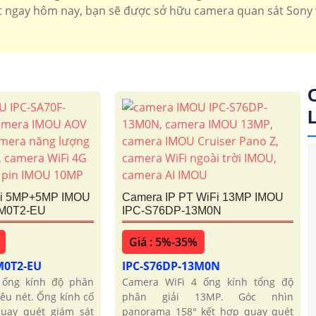
t ngay hôm nay, bạn sẽ được sở hữu camera quan sát Sony 
'
Fi 5MP+5MP IMOU
Camera IP PT WiFi 13MP IMOU
0M0T2-EU
IPC-S76DP-13M0N
Giá : 5%-35%
M0T2-EU
IPC-S76DP-13M0N
 ống kính độ phân
Camera WiFi 4 ống kính tổng độ
iêu nét. Ống kính cố
phân giải 13MP. Góc nhìn
quay quét giám sát
panorama 158° kết hợp quay quét