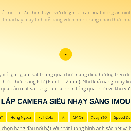
 nét là lựa chọn tuyệt vời để ghi lại các hoạt động an nin
n thoại hay máy tính dễ dàng với hình rõ ràng chân thực nhấ
đổi góc giám sát thông qua chức năng điều hướng trên điệ
 hợp chức năng PTZ (Pan-Tilt-Zoom). Nhờ khả năng xoay lin
 quả bảo mật và cung cấp cái nhìn tổng quát hơn về khu vực
LẮP CAMERA SIÊU NHẠY SÁNG IMOU
8°
Hồng Ngoại
Full Color
AI
CMOS
Xoay 360
Speed D
chọn hàng đầu nổi bật với chất lượng hình ảnh sắc nét và hi