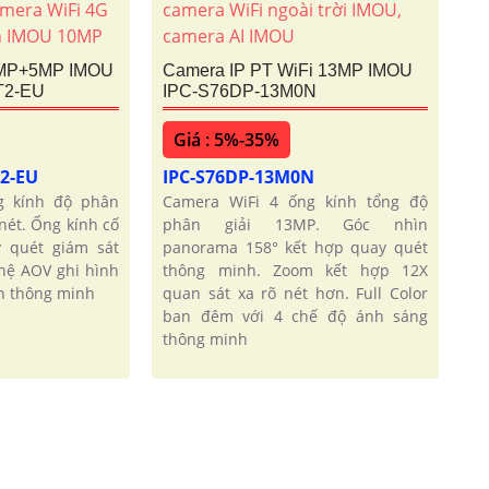
5MP+5MP IMOU
Camera IP PT WiFi 13MP IMOU
T2-EU
IPC-S76DP-13M0N
Giá : 5%-35%
T2-EU
IPC-S76DP-13M0N
g kính độ phân
Camera WiFi 4 ống kính tổng độ
nét. Ống kính cố
phân giải 13MP. Góc nhìn
 quét giám sát
panorama 158° kết hợp quay quét
hệ AOV ghi hình
thông minh. Zoom kết hợp 12X
in thông minh
quan sát xa rõ nét hơn. Full Color
ban đêm với 4 chế độ ánh sáng
thông minh