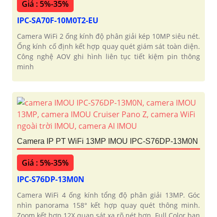
Giá : 5%-35%
IPC-SA70F-10M0T2-EU
Camera WiFi 2 ống kính độ phân giải kép 10MP siêu nét.
Ống kính cố định kết hợp quay quét giám sát toàn diện.
Công nghệ AOV ghi hình liên tục tiết kiệm pin thông
minh
Camera IP PT WiFi 13MP IMOU IPC-S76DP-13M0N
Giá : 5%-35%
IPC-S76DP-13M0N
Camera WiFi 4 ống kính tổng độ phân giải 13MP. Góc
nhìn panorama 158° kết hợp quay quét thông minh.
Zoom kết hợp 12X quan sát xa rõ nét hơn. Full Color ban