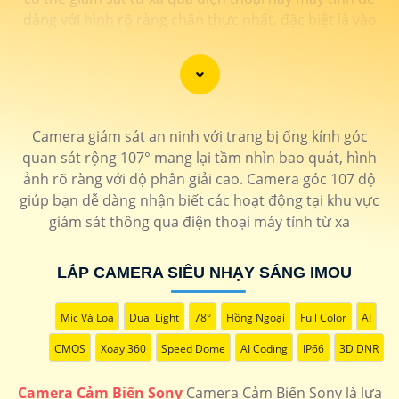
dàng với hình rõ ràng chân thực nhất, đặc biệt là vào
ban đêm.
Camera giám sát an ninh với trang bị ống kính góc
quan sát rộng 107° mang lại tầm nhìn bao quát, hình
ảnh rõ ràng với độ phân giải cao. Camera góc 107 độ
giúp bạn dễ dàng nhận biết các hoạt động tại khu vực
giám sát thông qua điện thoại máy tính từ xa
'
LẮP CAMERA SIÊU NHẠY SÁNG IMOU
Mic Và Loa
Dual Light
78°
Hồng Ngoại
Full Color
AI
CMOS
Xoay 360
Speed Dome
AI Coding
IP66
3D DNR
Camera Cảm Biến Sony
Camera Cảm Biến Sony là lựa