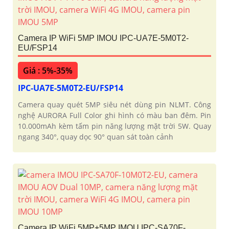
Camera IP WiFi 5MP IMOU IPC-UA7E-5M0T2-
EU/FSP14
Giá : 5%-35%
IPC-UA7E-5M0T2-EU/FSP14
Camera quay quét 5MP siêu nét dùng pin NLMT. Công
nghệ AURORA Full Color ghi hình có màu ban đêm. Pin
10.000mAh kèm tấm pin năng lượng mặt trời 5W. Quay
ngang 340°, quay dọc 90° quan sát toàn cảnh
Camera IP WiFi 5MP+5MP IMOU IPC-SA70F-