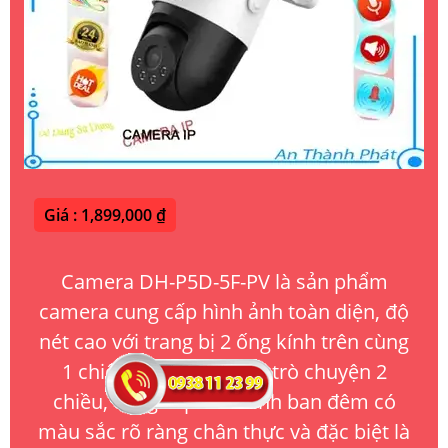
Giá : 1,899,000 ₫
Camera DH-P5D-5F-PV là sản phẩm
camera cung cấp hình ảnh toàn diện, độ
nét cao với trang bị 2 ống kính trên cùng
1 chiếc camera, hỗ trợ trò chuyện 2
chiều, cung cấp hình ảnh ban đêm có
màu sắc rõ ràng chân thực và đặc biệt là