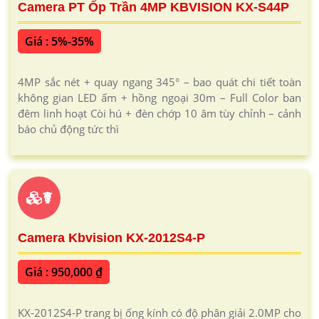
Camera PT Ốp Trần 4MP KBVISION KX-S44P
Giá : 5%-35%
4MP sắc nét + quay ngang 345° – bao quát chi tiết toàn
không gian LED ấm + hồng ngoại 30m – Full Color ban
đêm linh hoạt Còi hú + đèn chớp 10 âm tùy chỉnh – cảnh
báo chủ động tức thì
☤
Camera Kbvision KX-2012S4-P
Giá : 950,000 ₫
KX-2012S4-P trang bị ống kính có độ phân giải 2.0MP cho