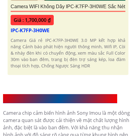
Camera WIFI Không Dây IPC-K7FP-3H0WE Sắc Nét
Giá : 1,700,000 ₫
IPC-K7FP-3H0WE
Camera Giá rẻ IPC-K7FP-3H0WE 3.0 MP kết hợp khả
năng Cảnh báo phát hiện người thông minh, Wifi IP, Còi
& nháy đèn khi có chuyển động, xem màu sắc Full Color
30m vào ban đêm, trang bị đèn trợ sáng kép, loa đàm
thoại tích hợp, Chống Ngược Sáng HDR
Giới Thiệu Camera chip cảm biến hình ảnh Sony
Camera chip cảm biến hình ảnh Sony Imou là một dòng
camera quan sát được cải thiện về mặt chất lượng hình
ảnh, đặc biệt là vào ban đêm. Với khả năng thu nhận
hình ảnh với độ sáng rõ ràng qua từng khung hình nên