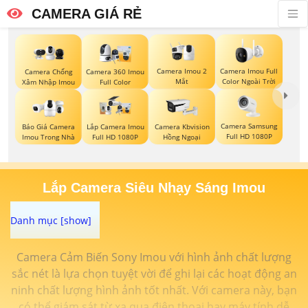
CAMERA GIÁ RẺ
Camera Imou 2
Camera Imou Full
Camera Chống
Camera 360 Imou
Mắt
Color Ngoài Trời
Xâm Nhập Imou
Full Color
Camera Samsung
Báo Giá Camera
Lắp Camera Imou
Camera Kbvision
Full HD 1080P
Imou Trong Nhà
Full HD 1080P
Hồng Ngoại
Lắp Camera Siêu Nhạy Sáng Imou
Camera Cảm Biến Sony Imou với hình ảnh chất lượng
sắc nét là lựa chọn tuyệt vời để ghi lại các hoạt động an
ninh chất lượng hình ảnh tốt nhất. Với camera này, bạn
có thể giám sát từ xa qua điện thoại hay máy tính dễ