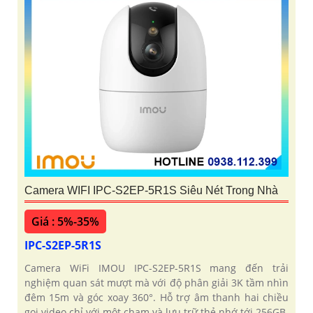
Camera WIFI IPC-S2EP-5R1S Siêu Nét Trong Nhà
Giá : 5%-35%
IPC-S2EP-5R1S
Camera WiFi IMOU IPC-S2EP-5R1S mang đến trải
nghiệm quan sát mượt mà với độ phân giải 3K tầm nhìn
đêm 15m và góc xoay 360°. Hỗ trợ âm thanh hai chiều
gọi video chỉ với một chạm và lưu trữ thẻ nhớ tới 256GB