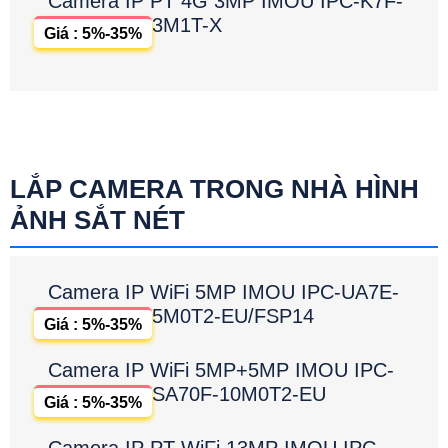
Camera IP PT 4G 3MP IMOU IPC-K7F-
3M1T-X
Giá : 5%-35%
LẮP CAMERA TRONG NHÀ HÌNH
ẢNH SẮT NÉT
Camera IP WiFi 5MP IMOU IPC-UA7E-
5M0T2-EU/FSP14
Giá : 5%-35%
Camera IP WiFi 5MP+5MP IMOU IPC-
SA70F-10M0T2-EU
Giá : 5%-35%