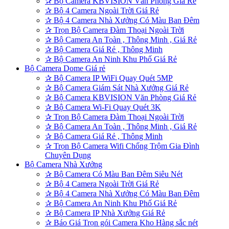
✰
Bộ Camera KBVISION Văn Phòng Giá Rẻ
✰
Bộ 4 Camera Ngoài Trời Giá Rẻ
✰
Bộ 4 Camera Nhà Xưởng Có Màu Ban Đêm
✰
Trọn Bộ Camera Đàm Thoại Ngoài Trời
✰
Bộ Camera An Toàn , Thông Minh , Giá Rẻ
✰
Bộ Camera Giá Rẻ , Thông Minh
✰
Bộ Camera An Ninh Khu Phố Giá Rẻ
Bộ Camera Dome Giá rẻ
✰
Bộ Camera IP WiFi Quay Quét 5MP
✰
Bộ Camera Giám Sát Nhà Xưởng Giá Rẻ
✰
Bộ Camera KBVISION Văn Phòng Giá Rẻ
✰
Bộ Camera Wi-Fi Quay Quét 3K
✰
Trọn Bộ Camera Đàm Thoại Ngoài Trời
✰
Bộ Camera An Toàn , Thông Minh , Giá Rẻ
✰
Bộ Camera Giá Rẻ , Thông Minh
✰
Trọn Bộ Camera Wifi Chống Trộm Gia Đình
Chuyên Dụng
Bộ Camera Nhà Xưởng
✰
Bộ Camera Có Màu Ban Đêm Siêu Nét
✰
Bộ 4 Camera Ngoài Trời Giá Rẻ
✰
Bộ 4 Camera Nhà Xưởng Có Màu Ban Đêm
✰
Bộ Camera An Ninh Khu Phố Giá Rẻ
✰
Bộ Camera IP Nhà Xưởng Giá Rẻ
✰
Báo Giá Trọn gói Camera Kho Hàng sắc nét