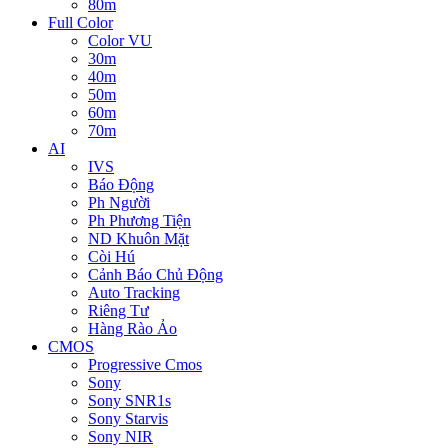
80m
Full Color
Color VU
30m
40m
50m
60m
70m
AI
IVS
Báo Động
Ph Người
Ph Phương Tiện
ND Khuôn Mặt
Còi Hú
Cảnh Báo Chủ Động
Auto Tracking
Riêng Tư
Hàng Rào Ảo
CMOS
Progressive Cmos
Sony
Sony SNR1s
Sony Starvis
Sony NIR