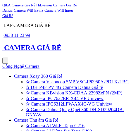
Q&A
Camera Giá Rẻ Hikvision
Camera Giá Rẻ
Dahua
Camera Wifi Ezviz
Camera Wifi Imou
Giá Rẻ
LAP CAMERA GIÁ RẺ
0938 11 23 99
CAMERA GIÁ RẺ
Công Nghệ Camera
Camera Xoay 360 Giá Rẻ
✰
Camera Visioncop 5MP VSC-IP0950A-PDLK-LBC
✰
DH-P4F-PV-4G Camera Dahua Giá rẻ
✰
Camera KBvision KX-CDAAi2298ZePN (2MP)
✰
Camera IPC7622ER-X44-VF Uniview
✰
Camera IPC6312LFW-AX4C-VG Uniview
✰
Camera Dahua Quay Quét 360 DH-SD29204DB-
GNY-W
Camera Thu âm Giá Rẻ
✰
Camera AI Wi-Fi Tapo C216