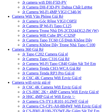
✰
camera wifi DH-F5D-PV
✰
Camera DH-F3D-PV Dahua Chất Lượng
✰
Camera Wi-Fi 4MP VIGI C340-W
Camera Wifi Văn Phòng Giá Rẻ
✰
Camera Góc Rộng VIGI C685I
✰
Camera IP Wi-Fi Tapo C125
✰
Camera Trong Nhà DS-2CD2443G2-IW (W)
✰
Camera Wifi Cube IPC-C32SP
✰
Camera Tapo TC60 Cố Định Không Dây
✰
Camera Không Dây Trong Nhà Tapo C100
Camera 360 Giá Rẻ
✰
Tapo C202 Camera Giá rẻ
✰
Camera Tapo C316 Giá Rẻ
✰
Camera Wi-Fi Tapo C840 Giám Sát Trẻ Em
✰
Camera Tenda CH3-WCA Giá Rẻ
✰
Camera Tenda RP3 Pro Giá rẻ
✰
C6C 4K Camera Wifi Ezviz Giá rẻ
Camera wifi ezviz giá rẻ
✰
C6C 4K Camera Wifi Ezviz Giá rẻ
✰
CS-H8C 2K+ 4MP Camera Wifi Ezviz Giá rẻ
✰
H6C 4MP Giá rẻ Wifi Ezviz ✨
✰
Camera CS-TY1-R101-1G2WF Giá rẻ
✰
Camera CS-CP1-A0-8B4WF Wifi Ezviz Giá rẻ
✰
CS-BM1-R100-2D2WF-Be Giám Sát Trẻ Em