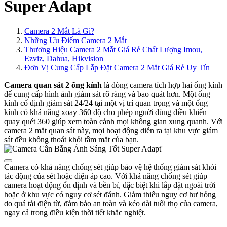
Super Adapt
Camera 2 Mắt Là Gì?
Những Ưu Điểm Camera 2 Mắt
Thương Hiệu Camera 2 Mắt Giá Rẻ Chất Lượng Imou,
Ezviz, Dahua, Hikvision
Đơn Vị Cung Cấp Lắp Đặt Camera 2 Mắt Giá Rẻ Uy Tín
Camera quan sát 2 ống kính
là dòng camera tích hợp hai ống kính
để cung cấp hình ảnh giám sát rõ ràng và bao quát hơn. Một ống
kính cố định giám sát 24/24 tại một vị trí quan trọng và một ống
kính có khả năng xoay 360 độ cho phép nguời dùng điều khiển
quay quét 360 giúp xem toàn cảnh mọi không gian xung quanh. Với
camera 2 mắt quan sát này, mọi hoạt động diễn ra tại khu vực giám
sát đều không thoát khỏi tầm mắt của bạn.
'
Camera có khả năng chống sét giúp bảo vệ hệ thống giám sát khỏi
tác động của sét hoặc điện áp cao. Với khả năng chống sét giúp
camera hoạt động ổn định và bền bỉ, đặc biệt khi lắp đặt ngoài trời
hoặc ở khu vực có nguy cơ sét đánh. Giảm thiểu nguy cơ hư hỏng
do quá tải điện từ, đảm bảo an toàn và kéo dài tuổi thọ của camera,
ngay cả trong điều kiện thời tiết khắc nghiệt.