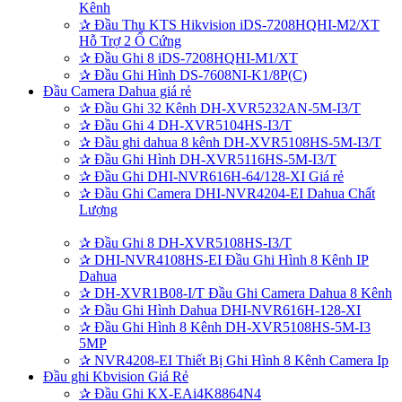
Kênh
✰
Đầu Thu KTS Hikvision iDS-7208HQHI-M2/XT
Hỗ Trợ 2 Ổ Cứng
✰
Đầu Ghi 8 iDS-7208HQHI-M1/XT
✰
Đầu Ghi Hình DS-7608NI-K1/8P(C)
Đầu Camera Dahua giá rẻ
✰
Đầu Ghi 32 Kênh DH-XVR5232AN-5M-I3/T
✰
Đầu Ghi 4 DH-XVR5104HS-I3/T
✰
Đầu ghi dahua 8 kênh DH-XVR5108HS-5M-I3/T
✰
Đầu Ghi Hình DH-XVR5116HS-5M-I3/T
✰
Đầu Ghi DHI-NVR616H-64/128-XI Giá rẻ
✰
Đầu Ghi Camera DHI-NVR4204-EI Dahua Chất
Lượng
✰
Đầu Ghi 8 DH-XVR5108HS-I3/T
✰
DHI-NVR4108HS-EI Đầu Ghi Hình 8 Kênh IP
Dahua
✰
DH-XVR1B08-I/T Đầu Ghi Camera Dahua 8 Kênh
✰
Đầu Ghi Hình Dahua DHI-NVR616H-128-XI
✰
Đầu Ghi Hình 8 Kênh DH-XVR5108HS-5M-I3
5MP
✰
NVR4208-EI Thiết Bị Ghi Hình 8 Kênh Camera Ip
Đầu ghi Kbvision Giá Rẻ
✰
Đầu Ghi KX-EAi4K8864N4