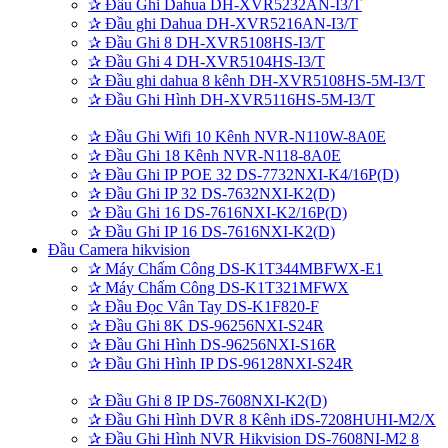
✰
Đầu Ghi Dahua DH-XVR5232AN-I3/T
✰
Đầu ghi Dahua DH-XVR5216AN-I3/T
✰
Đầu Ghi 8 DH-XVR5108HS-I3/T
✰
Đầu Ghi 4 DH-XVR5104HS-I3/T
✰
Đầu ghi dahua 8 kênh DH-XVR5108HS-5M-I3/T
✰
Đầu Ghi Hình DH-XVR5116HS-5M-I3/T
✰
Đầu Ghi Wifi 10 Kênh NVR-N110W-8A0E
✰
Đầu Ghi 18 Kênh NVR-N118-8A0E
✰
Đầu Ghi IP POE 32 DS-7732NXI-K4/16P(D)
✰
Đầu Ghi IP 32 DS-7632NXI-K2(D)
✰
Đầu Ghi 16 DS-7616NXI-K2/16P(D)
✰
Đầu Ghi IP 16 DS-7616NXI-K2(D)
Đầu Camera hikvision
✰
Máy Chấm Công DS-K1T344MBFWX-E1
✰
Máy Chấm Công DS-K1T321MFWX
✰
Đầu Đọc Vân Tay DS-K1F820-F
✰
Đầu Ghi 8K DS-96256NXI-S24R
✰
Đầu Ghi Hình DS-96256NXI-S16R
✰
Đầu Ghi Hình IP DS-96128NXI-S24R
✰
Đầu Ghi 8 IP DS-7608NXI-K2(D)
✰
Đầu Ghi Hình DVR 8 Kênh iDS-7208HUHI-M2/X
✰
Đầu Ghi Hình NVR Hikvision DS-7608NI-M2 8