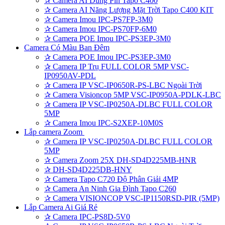
✰
Camera AI Dùng Pin Tapo C400
✰
Camera AI Năng Lượng Mặt Trời Tapo C400 KIT
✰
Camera Imou IPC-PS7FP-3M0
✰
Camera Imou IPC-PS70FP-6M0
✰
Camera POE Imou IPC-PS3EP-3M0
Camera Có Màu Ban Đêm
✰
Camera POE Imou IPC-PS3EP-3M0
✰
Camera IP Trụ FULL COLOR 5MP VSC-
IP0950AV-PDL
✰
Camera IP VSC-IP0650R-PS-LBC Ngoài Trời
✰
Camera Visioncop 5MP VSC-IP0950A-PDLK-LBC
✰
Camera IP VSC-IP0250A-DLBC FULL COLOR
5MP
✰
Camera Imou IPC-S2XEP-10M0S
Lắp camera Zoom
✰
Camera IP VSC-IP0250A-DLBC FULL COLOR
5MP
✰
Camera Zoom 25X DH-SD4D225MB-HNR
✰
DH-SD4D225DB-HNY
✰
Camera Tapo C720 Độ Phân Giải 4MP
✰
Camera An Ninh Gia Đình Tapo C260
✰
Camera VISIONCOP VSC-IP1150RSD-PIR (5MP)
Lắp Camera Ai Giá Rẻ
✰
Camera IPC-PS8D-5V0