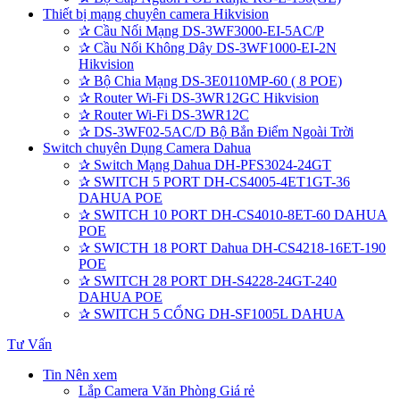
Thiết bị mạng chuyên camera Hikvision
✰
Cầu Nối Mạng DS-3WF3000-EI-5AC/P
✰
Cầu Nối Không Dây DS-3WF1000-EI-2N
Hikvision
✰
Bộ Chia Mạng DS-3E0110MP-60 ( 8 POE)
✰
Router Wi-Fi DS-3WR12GC Hikvision
✰
Router Wi-Fi DS-3WR12C
✰
DS-3WF02-5AC/D Bộ Bắn Điểm Ngoài Trời
Switch chuyên Dụng Camera Dahua
✰
Switch Mạng Dahua DH-PFS3024-24GT
✰
SWITCH 5 PORT DH-CS4005-4ET1GT-36
DAHUA POE
✰
SWITCH 10 PORT DH-CS4010-8ET-60 DAHUA
POE
✰
SWICTH 18 PORT Dahua DH-CS4218-16ET-190
POE
✰
SWITCH 28 PORT DH-S4228-24GT-240
DAHUA POE
✰
SWITCH 5 CỔNG DH-SF1005L DAHUA
Tư Vấn
Tin Nên xem
Lắp Camera Văn Phòng Giá rẻ