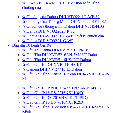
✰
DS-KV8113-WME1(B) Hikvision Màn Hình
chuông cửa
✰
Chuông cửa Dahua DHI-VTO2211G-WP-S2
✰
Chuông Cửa Thông Minh DHI-VTO2201F-P-S2
✰
Chuôn cửa thông minh Dahua DHI-VTH5441G
✰
Dahua DHI-VTO2202F-P-S2
✰
Dahua DHI-VTO2311R-WP Thiết bị chuôn cửa
✰
Dahua DHI-VTO2211G-WP
Đầu ghi 16 kênh Giá Rẻ
✰
Đầu ghi Dahua DH-XVR5216AN-I3/T
✰
Đầu Thu DH-XVR5216AN-5M-I3/T Dahua
✰
Đầu Thu DH-XVR5116HS-I3/T Dahua
✰
Đầu Ghi 16 DH-XVR4116HS-I/T
✰
Camera DHI-NVR4416-EI Dahua
✰
Đầu Ghi Hình Dahua 16 Kênh DHI-NVR5216-8P-
EI
✰
Đầu Ghi 16 IP POE DS-7716NXI-K4/16P(D)
✰
Đầu Ghi IP 16 DS-7716NXI-K4(D)
✰
Đầu Ghi 16 DS-7616NXI-K2/16P(D)
✰
Đầu Ghi IP 16 DS-7616NXI-K2(D)
✰
Đầu Ghi Hình Hikvision iDS-7216HUHI-M2/X 16
Kênh