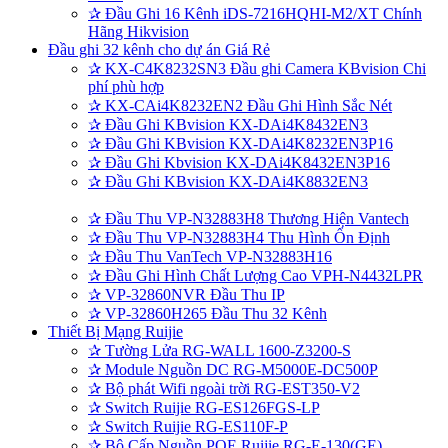
✰
Đầu Ghi 16 Kênh iDS-7216HQHI-M2/XT Chính
Hãng Hikvision
Đầu ghi 32 kênh cho dự án Giá Rẻ
✰
KX-C4K8232SN3 Đầu ghi Camera KBvision Chi
phí phù hợp
✰
KX-CAi4K8232EN2 Đầu Ghi Hình Sắc Nét
✰
Đầu Ghi KBvision KX-DAi4K8432EN3
✰
Đầu Ghi KBvision KX-DAi4K8232EN3P16
✰
Đầu Ghi Kbvision KX-DAi4K8432EN3P16
✰
Đầu Ghi KBvision KX-DAi4K8832EN3
✰
Đầu Thu VP-N32883H8 Thương Hiện Vantech
✰
Đầu Thu VP-N32883H4 Thu Hình Ổn Định
✰
Đầu Thu VanTech VP-N32883H16
✰
Đầu Ghi Hình Chất Lượng Cao VPH-N4432LPR
✰
VP-32860NVR Đầu Thu IP
✰
VP-32860H265 Đầu Thu 32 Kênh
Thiết Bị Mạng Ruijie
✰
Tường Lửa RG-WALL 1600-Z3200-S
✰
Module Nguồn DC RG-M5000E-DC500P
✰
Bộ phát Wifi ngoài trời RG-EST350-V2
✰
Switch Ruijie RG-ES126FGS-LP
✰
Switch Ruijie RG-ES110F-P
✰
Bộ Cấp Nguồn POE Ruijie RG-E-130(GE)