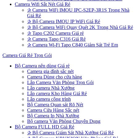
Camera Wifi Sắt Nét Giá Rẻ
✰
Camera WiFi IMOU IPC-S2EP-3R1S Trong Nhà
Giá Rẻ
✰
Bộ Camera IMOU IP WiFi Giá Rẻ
✰
Bộ Camera WiFi Quay Quét 2K Trong Nhà Giá Rẻ
✰
Tapo C202 Camera Giá rẻ
✰
Camera Tapo C316 Giá Rẻ
✰
Camera Wi-Fi Tapo C840 Giám Sát Trẻ Em
Camera Giá Rẻ Trọn Gói
Bộ Camera nên dùng Giá rẻ
Camera gia đình sắc nét
Camera Dùng cho cửa hàng
Lắp Camera Văn Phòng Trọn Gói
Lắp camera Nhà Xưởng
Lắp camera Kho Hàng Giá Rẻ
Lắp camera công trình
Bộ Camera Quan sát Rõ Nét
Camera Cửa Hàng Sắc nét
Bộ Camera Ip Nhà Xưởng
Bộ camera Văn Phòng Chuyên Dụng
Bộ Camera FULL HD Giá Rẻ
✰
Bộ Camera Giám Sát Nhà Xưởng Giá Rẻ