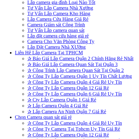
Lắp camera gia đình Loại Nào Tốt
Tư Vấn Lắp Camera Nhà Xưởng
Tư Vấn Lắp Camera Kho Hàng
Lắp Camera Cửa Hàng Giá Rẻ
Camera Giám sát Công Trình
Tư Vấn Lắp camera quan sát
Lắp đặt camera cửa hàng giá rẻ
Camera Cho Văn Phòng Công Ty
Lắp Đặt Camera Nhà XƯởng
Liên Hê Lắp Camera Tại TPHCM
✰
Báo Giá Lắp Camera Quận 2 Chính Hãng Rẻ Nhất
✰
Báo Giá Lắp Camera Quan Sát Tại Quận 3
✰
Công Trình Lắp Camera Quan Sát Tại Quận 2
✰
Công Ty Lắp Camera Quận 1 Uy Tín Chất Lượng
✰
Công Ty Lắp Camera Quận 4 Giá Rẻ Uy Tín
✰
Công Ty Lắp Camera Quận 12 Giá Rẻ
✰
Công Ty Lắp Camera Quận 6 Giá Rẻ Uy Tín
✰
Cty Lắp Camera Quận 1 Giá Rẻ
✰
Lắp Camera Quận 4 Giá Rẻ
✰
Lắp Camera An Ninh Quận 7 Giá Rẻ
Chọn Camera quan sát giá rẻ
✰
Công Ty Lắp Camera Quận 4 Giá Rẻ Uy Tín
✰
Công Ty Camera Tại Tphcm Uy Tín Giá Rẻ
✰
Công Ty Lắp Camera Quận 12 Giá Rẻ