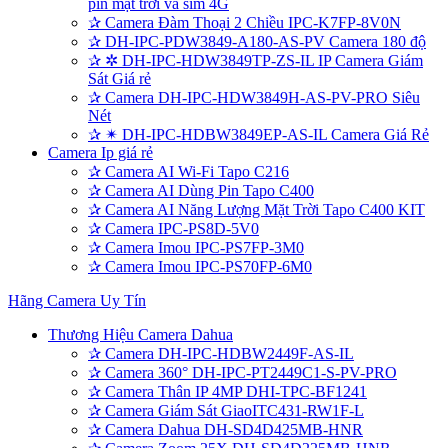
pin mặt trời và sim 4G
✰
Camera Đàm Thoại 2 Chiều IPC-K7FP-8V0N
✰
DH-IPC-PDW3849-A180-AS-PV Camera 180 độ
✰
✲ DH-IPC-HDW3849TP-ZS-IL IP Camera Giám
Sát Giá rẻ
✰
Camera DH-IPC-HDW3849H-AS-PV-PRO Siêu
Nét
✰
✴ DH-IPC-HDBW3849EP-AS-IL Camera Giá Rẻ
Camera Ip giá rẻ
✰
Camera AI Wi-Fi Tapo C216
✰
Camera AI Dùng Pin Tapo C400
✰
Camera AI Năng Lượng Mặt Trời Tapo C400 KIT
✰
Camera IPC-PS8D-5V0
✰
Camera Imou IPC-PS7FP-3M0
✰
Camera Imou IPC-PS70FP-6M0
Hãng Camera Uy Tín
Thương Hiệu Camera Dahua
✰
Camera DH-IPC-HDBW2449F-AS-IL
✰
Camera 360° DH-IPC-PT2449C1-S-PV-PRO
✰
Camera Thân IP 4MP DHI-TPC-BF1241
✰
Camera Giám Sát GiaoITC431-RW1F-L
✰
Camera Dahua DH-SD4D425MB-HNR