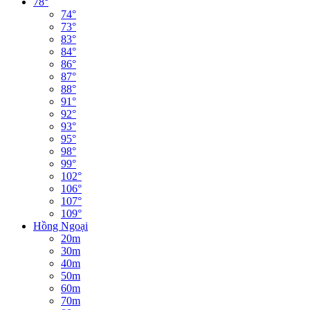
78°
74°
73°
83°
84°
86°
87°
88°
91°
92°
93°
95°
98°
99°
102°
106°
107°
109°
Hồng Ngoại
20m
30m
40m
50m
60m
70m