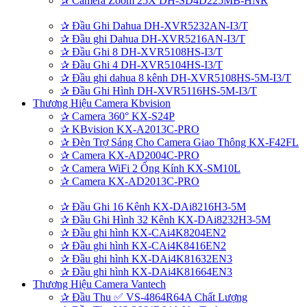
✰
Camera Zoom 25X DH-SD4D225MB-HNR
✰
Đầu Ghi Dahua DH-XVR5232AN-I3/T
✰
Đầu ghi Dahua DH-XVR5216AN-I3/T
✰
Đầu Ghi 8 DH-XVR5108HS-I3/T
✰
Đầu Ghi 4 DH-XVR5104HS-I3/T
✰
Đầu ghi dahua 8 kênh DH-XVR5108HS-5M-I3/T
✰
Đầu Ghi Hình DH-XVR5116HS-5M-I3/T
Thương Hiệu Camera Kbvision
✰
Camera 360° KX-S24P
✰
KBvision KX-A2013C-PRO
✰
Đèn Trợ Sáng Cho Camera Giao Thông KX-F42FL
✰
Camera KX-AD2004C-PRO
✰
Camera WiFi 2 Ống Kính KX-SM10L
✰
Camera KX-AD2013C-PRO
✰
Đầu Ghi 16 Kênh KX-DAi8216H3-5M
✰
Đầu Ghi Hình 32 Kênh KX-DAi8232H3-5M
✰
Đầu ghi hình KX-CAi4K8204EN2
✰
Đầu ghi hình KX-CAi4K8416EN2
✰
Đầu ghi hình KX-DAi4K81632EN3
✰
Đầu ghi hình KX-DAi4K81664EN3
Thương Hiệu Camera Vantech
✰
Đầu Thu ✅ VS-4864R64A Chất Lượng