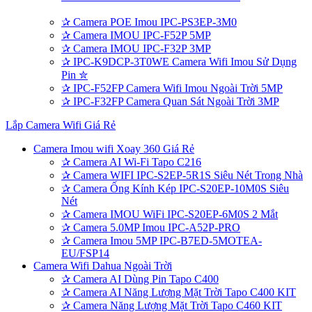
✰
Camera POE Imou IPC-PS3EP-3M0
✰
Camera IMOU IPC-F52P 5MP
✰
Camera IMOU IPC-F32P 3MP
✰
IPC-K9DCP-3T0WE Camera Wifi Imou Sử Dụng
Pin ✮
✰
IPC-F52FP Camera Wifi Imou Ngoài Trời 5MP
✰
IPC-F32FP Camera Quan Sát Ngoài Trời 3MP
Lắp Camera Wifi Giá Rẻ
Camera Imou wifi Xoay 360 Giá Rẻ
✰
Camera AI Wi-Fi Tapo C216
✰
Camera WIFI IPC-S2EP-5R1S Siêu Nét Trong Nhà
✰
Camera Ống Kính Kép IPC-S20EP-10M0S Siêu
Nét
✰
Camera IMOU WiFi IPC-S20EP-6M0S 2 Mắt
✰
Camera 5.0MP Imou IPC-A52P-PRO
✰
Camera Imou 5MP IPC-B7ED-5MOTEA-
EU/FSP14
Camera Wifi Dahua Ngoài Trời
✰
Camera AI Dùng Pin Tapo C400
✰
Camera AI Năng Lượng Mặt Trời Tapo C400 KIT
✰
Camera Năng Lượng Mặt Trời Tapo C460 KIT