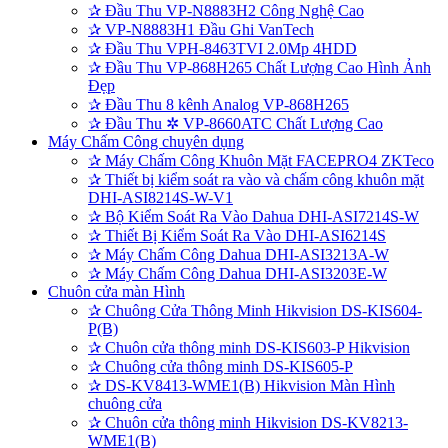
✰
Đầu Thu VP-N8883H2 Công Nghệ Cao
✰
VP-N8883H1 Đầu Ghi VanTech
✰
Đầu Thu VPH-8463TVI 2.0Mp 4HDD
✰
Đầu Thu VP-868H265 Chất Lượng Cao Hình Ảnh
Đẹp
✰
Đầu Thu 8 kênh Analog VP-868H265
✰
Đầu Thu ✲ VP-8660ATC Chất Lượng Cao
Máy Chấm Công chuyên dụng
✰
Máy Chấm Công Khuôn Mặt FACEPRO4 ZKTeco
✰
Thiết bị kiểm soát ra vào và chấm công khuôn mặt
DHI-ASI8214S-W-V1
✰
Bộ Kiểm Soát Ra Vào Dahua DHI-ASI7214S-W
✰
Thiết Bị Kiểm Soát Ra Vào DHI-ASI6214S
✰
Máy Chấm Công Dahua DHI-ASI3213A-W
✰
Máy Chấm Công Dahua DHI-ASI3203E-W
Chuôn cửa màn Hình
✰
Chuông Cửa Thông Minh Hikvision DS-KIS604-
P(B)
✰
Chuôn cửa thông minh DS-KIS603-P Hikvision
✰
Chuông cửa thông minh DS-KIS605-P
✰
DS-KV8413-WME1(B) Hikvision Màn Hình
chuông cửa
✰
Chuôn cửa thông minh Hikvision DS-KV8213-
WME1(B)