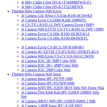
✰
Máy Chấm Công DS-K1T344MBFWX-E1
✰
Máy Chấm Công DS-K1T321MFWX
Thương Hiệu Camera Wifi Ezviz
✰
Camera Góc Rộng CS-E4p-R100-8C6WKF
✰
Camera Ezviz CS-HB8-R200-1M8WFL
✰
CS-TY1-R105-1L3WF Camera Ezviz (3MP)
✰
Camera Wifi EZVIZ CS-TY1-R105-1L2WF (2MP)
✰
Camera Ezviz CS-H8c-R100-1K3KF4GA
✰
Camera Ezviz CS-H8x-R100-8H4WKFL
✰
Camera Ezviz CS-BC1c/SP-R100(4K)
✰
Camera 4G EZVIZ CS-H5-R201-1H3KFL4GA
✰
Camera Wifi Ezviz CS-CV310-A0-1C2WFR
✰
Camera H3C 2K 3MP Color Wifi
✰
Camera H3C 2K+ 4MP Color Wifi
✰
Camera H3C 2MP Color Wifi
Thương Hiệu Camera Wifi Imou
✰
Camera Imou IPC-PS7FP-3M0
✰
Camera Imou IPC-PS70FP-6M0
✰
Camera WIFI IPC-S2EP-5R1S Siêu Nét Trong Nhà
✰
Camera Ống Kính Kép IPC-S20EP-10M0S Siêu
Nét
✰
Camera IMOU WiFi IPC-S20EP-6M0S 2 Mắt
✰
Camera 5.0MP Imou IPC-A52P-PRO