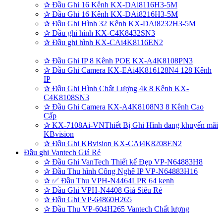
✰
Đầu Ghi 16 Kênh KX-DAi8116H3-5M
✰
Đầu Ghi 16 Kênh KX-DAi8216H3-5M
✰
Đầu Ghi Hình 32 Kênh KX-DAi8232H3-5M
✰
Đầu ghi hình KX-C4K8432SN3
✰
Đầu ghi hình KX-CAi4K8116EN2
✰
Đầu Ghi IP 8 Kênh POE KX-A4K8108PN3
✰
Đầu Ghi Camera KX-EAi4K816128N4 128 Kênh
IP
✰
Đầu Ghi Hình Chất Lượng 4k 8 Kênh KX-
C4K8108SN3
✰
Đầu Ghi Camera KX-A4K8108N3 8 Kênh Cao
Cấp
✰
KX-7108Ai-VNThiết Bị Ghi Hình đang khuyến mãi
KBvision
✰
Đầu Ghi KBvision KX-CAi4K8208EN2
Đầu ghi Vantech Giá Rẻ
✰
Đầu Ghi VanTech Thiết kế Đẹp VP-N64883H8
✰
Đầu Thu hình Công Nghê IP VP-N64883H16
✰
✅ Đầu Thu VPH-N4464LPR 64 kenh
✰
Đầu Ghi VPH-N4408 Giá Siêu Rẻ
✰
Đầu Ghi VP-64860H265
✰
Đầu Thu VP-604H265 Vantech Chất lượng