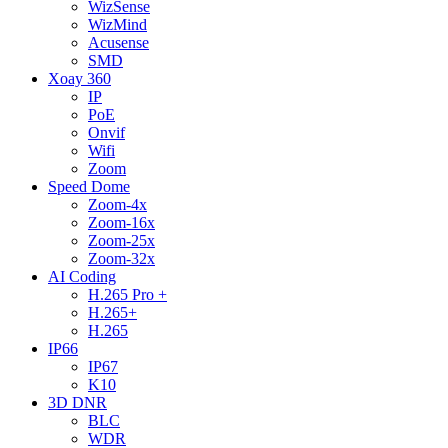
WizSense
WizMind
Acusense
SMD
Xoay 360
IP
PoE
Onvif
Wifi
Zoom
Speed Dome
Zoom-4x
Zoom-16x
Zoom-25x
Zoom-32x
AI Coding
H.265 Pro +
H.265+
H.265
IP66
IP67
K10
3D DNR
BLC
WDR