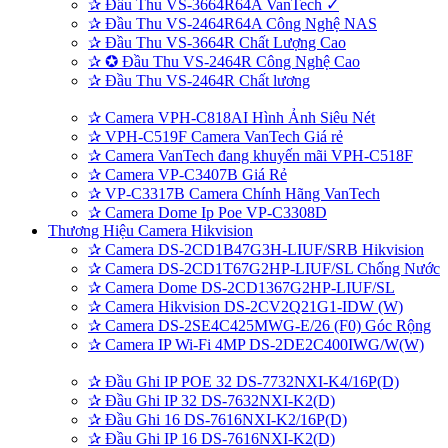
✰
Đầu Thu VS-3664R64A VanTech ✓
✰
Đầu Thu VS-2464R64A Công Nghệ NAS
✰
Đầu Thu VS-3664R Chất Lượng Cao
✰
✪ Đầu Thu VS-2464R Công Nghệ Cao
✰
Đầu Thu VS-2464R Chất lương
✰
Camera VPH-C818AI Hình Ảnh Siêu Nét
✰
VPH-C519F Camera VanTech Giá rẻ
✰
Camera VanTech đang khuyến mãi VPH-C518F
✰
Camera VP-C3407B Giá Rẻ
✰
VP-C3317B Camera Chính Hãng VanTech
✰
Camera Dome Ip Poe VP-C3308D
Thương Hiệu Camera Hikvision
✰
Camera DS-2CD1B47G3H-LIUF/SRB Hikvision
✰
Camera DS-2CD1T67G2HP-LIUF/SL Chống Nước
✰
Camera Dome DS-2CD1367G2HP-LIUF/SL
✰
Camera Hikvision DS-2CV2Q21G1-IDW (W)
✰
Camera DS-2SE4C425MWG-E/26 (F0) Góc Rộng
✰
Camera IP Wi-Fi 4MP DS-2DE2C400IWG/W(W)
✰
Đầu Ghi IP POE 32 DS-7732NXI-K4/16P(D)
✰
Đầu Ghi IP 32 DS-7632NXI-K2(D)
✰
Đầu Ghi 16 DS-7616NXI-K2/16P(D)
✰
Đầu Ghi IP 16 DS-7616NXI-K2(D)