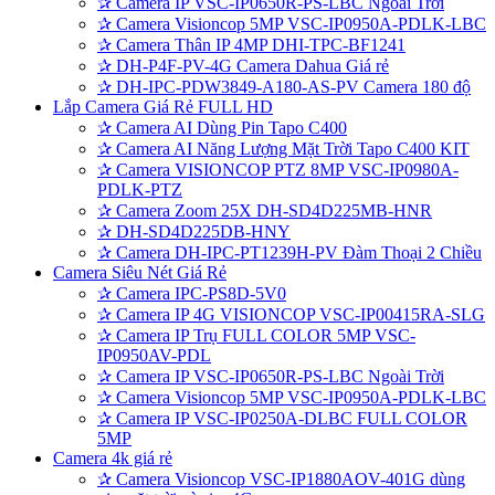
✰
Camera IP VSC-IP0650R-PS-LBC Ngoài Trời
✰
Camera Visioncop 5MP VSC-IP0950A-PDLK-LBC
✰
Camera Thân IP 4MP DHI-TPC-BF1241
✰
DH-P4F-PV-4G Camera Dahua Giá rẻ
✰
DH-IPC-PDW3849-A180-AS-PV Camera 180 độ
Lắp Camera Giá Rẻ FULL HD
✰
Camera AI Dùng Pin Tapo C400
✰
Camera AI Năng Lượng Mặt Trời Tapo C400 KIT
✰
Camera VISIONCOP PTZ 8MP VSC-IP0980A-
PDLK-PTZ
✰
Camera Zoom 25X DH-SD4D225MB-HNR
✰
DH-SD4D225DB-HNY
✰
Camera DH-IPC-PT1239H-PV Đàm Thoại 2 Chiều
Camera Siêu Nét Giá Rẻ
✰
Camera IPC-PS8D-5V0
✰
Camera IP 4G VISIONCOP VSC-IP00415RA-SLG
✰
Camera IP Trụ FULL COLOR 5MP VSC-
IP0950AV-PDL
✰
Camera IP VSC-IP0650R-PS-LBC Ngoài Trời
✰
Camera Visioncop 5MP VSC-IP0950A-PDLK-LBC
✰
Camera IP VSC-IP0250A-DLBC FULL COLOR
5MP
Camera 4k giá rẻ
✰
Camera Visioncop VSC-IP1880AOV-401G dùng