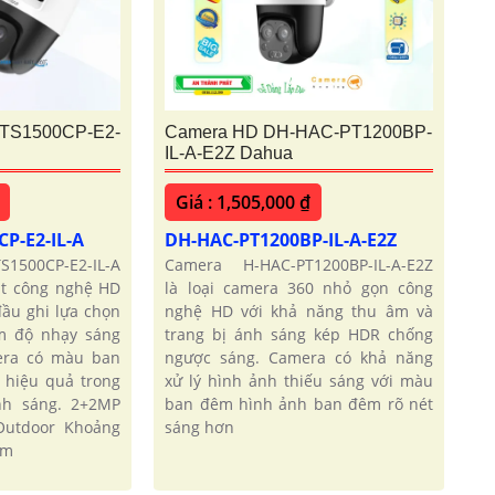
TS1500CP-E2-
Camera HD DH-HAC-PT1200BP-
IL-A-E2Z Dahua
Giá : 1,505,000 ₫
P-E2-IL-A
DH-HAC-PT1200BP-IL-A-E2Z
1500CP-E2-IL-A
Camera H-HAC-PT1200BP-IL-A-E2Z
ắt công nghệ HD
là loại camera 360 nhỏ gọn công
đầu ghi lựa chọn
nghệ HD với khả năng thu âm và
ểm độ nhạy sáng
trang bị ánh sáng kép HDR chống
era có màu ban
ngược sáng. Camera có khả năng
 hiệu quả trong
xử lý hình ảnh thiếu sáng với màu
nh sáng. 2+2MP
ban đêm hình ảnh ban đêm rõ nét
Outdoor Khoảng
sáng hơn
 m