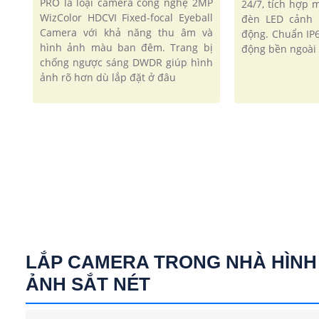
PRO là loại camera công nghệ 2MP
24/7, tích hợp 
WizColor HDCVI Fixed-focal Eyeball
đèn LED cảnh 
Camera với khả năng thu âm và
động. Chuẩn IP
hình ảnh màu ban đêm. Trang bị
động bền ngoài 
chống ngược sáng DWDR giúp hình
ảnh rõ hơn dù lắp đặt ở đâu
LẮP CAMERA TRONG NHÀ HÌNH
ẢNH SẮT NÉT