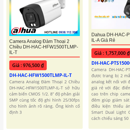
Dahua DH-HAC-P
IL-A Giá Rẻ
Camera Analog Đàm Thoại 2
Chiều DH-HAC-HFW1500TLMP-
Giá : 1,757,000 ₫
IL-T
DH-HAC-PTS1500C
Giá : 976,500 ₫
Camera DH-HAC-PTS
DH-HAC-HFW1500TLMP-IL-T
đươc trang bị 2 m
analog kết nối với 
Camera Analog Đàm Thoại 2 Chiều
giá rẻ với đặc đi
DH-HAC-HFW1500TLMP-IL-T sở hữu
cao trên chip cam
cảm biến CMOS 1/2. 8” độ phân giải
đêm giúp giám sát
5MP cùng tốc độ ghi hình 25/30fps
điều kiện thiếu á
cho hình ảnh rõ ràng. Ống kính cố
Smart Dual Light 
định 3
cách chiếu sáng 50