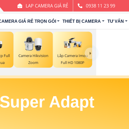
LAP CAMERA GIÁ RẺ
0938 11 23 99
CAMERA GIÁ RẺ TRỌN GÓI
THIẾT BỊ CAMERA
TƯ VẤN
p Full
Camera Hikvision
Lắp Camera Imou
hua
Zoom
Full HD 1080P
Super Adapt