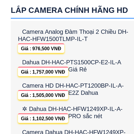
LẮP CAMERA CHÍNH HÃNG HD
Camera Analog Đàm Thoại 2 Chiều DH-
HAC-HFW1500TLMP-IL-T
Giá : 976,500 VNĐ
Dahua DH-HAC-PTS1500CP-E2-IL-A
Giá Rẻ
Giá : 1,757,000 VNĐ
Camera HD DH-HAC-PT1200BP-IL-A-
E2Z Dahua
Giá : 1,505,000 VNĐ
✲ Dahua DH-HAC-HFW1249XP-IL-A-
PRO sắc nét
Giá : 1,102,500 VNĐ
Camera Dahua DH-HAC-HFW1249XP-