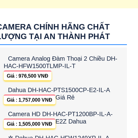
CAMERA CHÍNH HÃNG CHẤT
LƯỢNG TẠI AN THÀNH PHÁT
Camera Analog Đàm Thoại 2 Chiều DH-
HAC-HFW1500TLMP-IL-T
Giá : 976,500 VNĐ
Dahua DH-HAC-PTS1500CP-E2-IL-A
Giá Rẻ
Giá : 1,757,000 VNĐ
Camera HD DH-HAC-PT1200BP-IL-A-
E2Z Dahua
Giá : 1,505,000 VNĐ
✲ Dahua DH-HAC-HFW1249XP-IL-A-