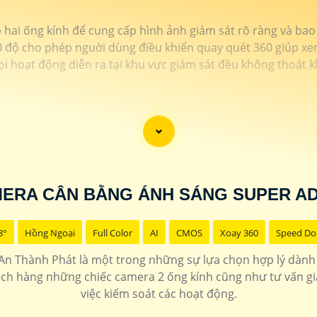
 hai ống kính để cung cấp hình ảnh giám sát rõ ràng và bao
60 độ cho phép nguời dùng điều khiển quay quét 360 giúp 
i hoạt động diễn ra tại khu vực giám sát đều không thoát 
ERA CÂN BẰNG ÁNH SÁNG SUPER A
8°
Hồng Ngoại
Full Color
AI
CMOS
Xoay 360
Speed D
An Thành Phát là một trong những sự lựa chọn hợp lý dành
ch hàng những chiếc camera 2 ống kính cũng như tư vấn giả
việc kiểm soát các hoạt động.