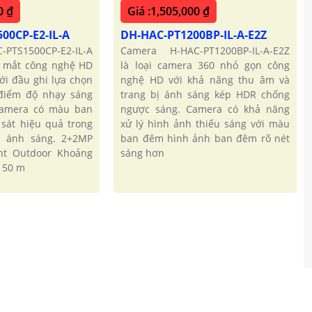
0 ₫
Giá :1,505,000 ₫
00CP-E2-IL-A
DH-HAC-PT1200BP-IL-A-E2Z
-PTS1500CP-E2-IL-A
Camera H-HAC-PT1200BP-IL-A-E2Z
2 mắt công nghệ HD
là loại camera 360 nhỏ gọn công
với đầu ghi lựa chọn
nghệ HD với khả năng thu âm và
 điểm độ nhạy sáng
trang bị ánh sáng kép HDR chống
 camera có màu ban
ngược sáng. Camera có khả năng
sát hiệu quả trong
xử lý hình ảnh thiếu sáng với màu
ếu ánh sáng. 2+2MP
ban đêm hình ảnh ban đêm rõ nét
ght Outdoor Khoảng
sáng hơn
 50 m