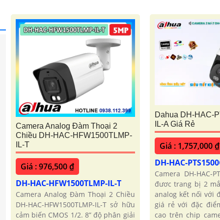
Dahua DH-HAC-P
IL-A Giá Rẻ
Camera Analog Đàm Thoại 2
Chiều DH-HAC-HFW1500TLMP-
Giá : 1,757,000 ₫
IL-T
DH-HAC-PTS1500C
Giá : 976,500 ₫
Camera DH-HAC-PTS
DH-HAC-HFW1500TLMP-IL-T
đươc trang bị 2 m
analog kết nối với 
Camera Analog Đàm Thoại 2 Chiều
giá rẻ với đặc đi
DH-HAC-HFW1500TLMP-IL-T sở hữu
cao trên chip cam
cảm biến CMOS 1/2. 8” độ phân giải