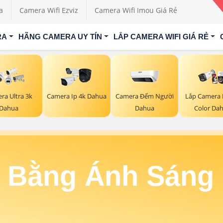
a
Camera Wifi Ezviz
Camera Wifi Imou Giá Rẻ
RA
HÃNG CAMERA UY TÍN
LẮP CAMERA WIFI GIÁ RẺ
Camera Đếm Người
ra Ultra 3k
Camera Ip 4k Dahua
Lắp Camera I
Dahua
Dahua
Color Da
 Bằng Ánh Sáng 