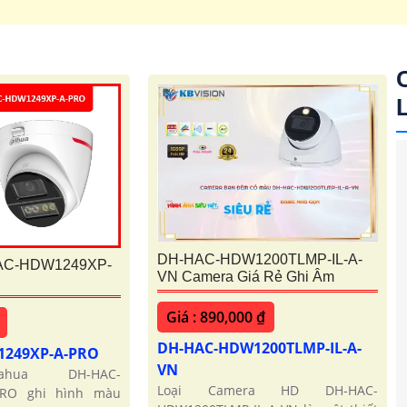
'
DH-HAC-HDW1200TLMP-IL-A-
AC-HDW1249XP-
VN Camera Giá Rẻ Ghi Âm
Giá : 890,000 ₫
DH-HAC-HDW1200TLMP-IL-A-
1249XP-A-PRO
VN
hua DH-HAC-
Loại Camera HD DH-HAC-
PRO ghi hình màu