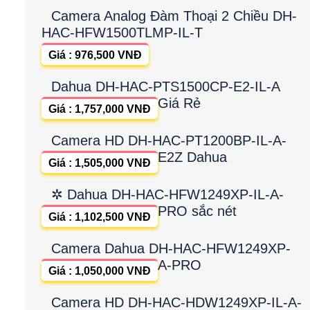
Camera Analog Đàm Thoại 2 Chiều DH-
HAC-HFW1500TLMP-IL-T
Giá : 976,500 VNĐ
Dahua DH-HAC-PTS1500CP-E2-IL-A
Giá Rẻ
Giá : 1,757,000 VNĐ
Camera HD DH-HAC-PT1200BP-IL-A-
E2Z Dahua
Giá : 1,505,000 VNĐ
✲ Dahua DH-HAC-HFW1249XP-IL-A-
PRO sắc nét
Giá : 1,102,500 VNĐ
Camera Dahua DH-HAC-HFW1249XP-
A-PRO
Giá : 1,050,000 VNĐ
Camera HD DH-HAC-HDW1249XP-IL-A-