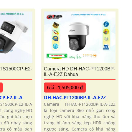
TS1500CP-E2-
Camera HD DH-HAC-PT1200BP-
IL-A-E2Z Dahua
Giá : 1,505,000 ₫
P-E2-IL-A
DH-HAC-PT1200BP-IL-A-E2Z
1500CP-E2-IL-A
Camera H-HAC-PT1200BP-IL-A-E2Z
ắt công nghệ HD
là loại camera 360 nhỏ gọn công
đầu ghi lựa chọn
nghệ HD với khả năng thu âm và
ểm độ nhạy sáng
trang bị ánh sáng kép HDR chống
era có màu ban
ngược sáng. Camera có khả năng