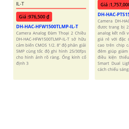
Giá :1,757,00
IL-T
DH-HAC-PTS15
Giá :976,500 ₫
Camera DH-HAC
DH-HAC-HFW1500TLMP-IL-T
đươc trang bị 
analog kết nối 
Camera Analog Đàm Thoại 2 Chiều
giá rẻ với đặc
DH-HAC-HFW1500TLMP-IL-T sở hữu
cao trên chip
cảm biến CMOS 1/2. 8” độ phân giải
đêm giúp giám 
5MP cùng tốc độ ghi hình 25/30fps
điều kiện thi
cho hình ảnh rõ ràng. Ống kính cố
Smart Dual Li
định 3
cách chiếu sáng