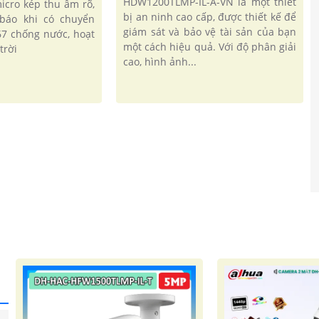
HDW1200TLMP-IL-A-VN là một thiết
micro kép thu âm rõ,
bị an ninh cao cấp, được thiết kế để
báo khi có chuyển
giám sát và bảo vệ tài sản của bạn
67 chống nước, hoạt
một cách hiệu quả. Với độ phân giải
trời
cao, hình ảnh...