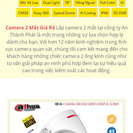
Mic Và Loa
Dual Light
78°
Hồng Ngoại
Full Color
AI
CMOS
Xoay 360
Speed Dome
AI Coding
IP66
3D DNR
Camera 2 Mắt Giá Rẻ
Lắp camera 2 mắt tại công ty An
Thành Phát là một trong những sự lựa chọn hợp lý
dành cho bạn. Với hơn 12 năm kinh nghiệm trong lĩnh
vực camera quan sát, chúng tôi cam kết mang đến cho
khách hàng những chiếc camera 2 ống kính cũng như
tư vấn giải pháp an ninh phù hợp đem lại sự hiệu quả
cao trong việc kiểm soát các hoạt động.