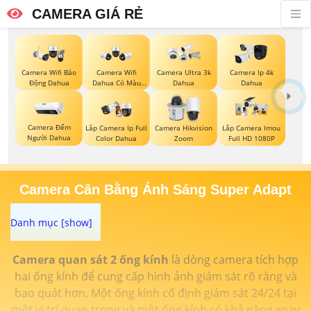
CAMERA GIÁ RẺ
Camera Wifi Báo
Camera Wifi
Camera Ultra 3k
Camera Ip 4k
Động Dahua
Dahua Có Màu
Dahua
Dahua
Ban Đêm
Camera Đếm
Lắp Camera Ip Full
Camera Hikvision
Lắp Camera Imou
Người Dahua
Color Dahua
Zoom
Full HD 1080P
Camera Cân Bằng Ánh Sáng Super Adapt
Camera quan sát 2 ống kính
là dòng camera tích hợp
hai ống kính để cung cấp hình ảnh giám sát rõ ràng và
bao quát hơn. Một ống kính cố định giám sát 24/24 tại
một vị trí quan trọng và một ống kính có khả năng xoay