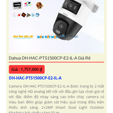
Dahua DH-HAC-PTS1500CP-E2-IL-A Giá Rẻ
Giá : 1,757,000 ₫
DH-HAC-PTS1500CP-E2-IL-A
Camera DH-HAC-PTS1500CP-E2-IL-A đươc trang bị 2 mắt
công nghệ HD analog kết nối với đầu ghi lựa chọn giá rẻ
với đặc điểm độ nhạy sáng cao trên chip camera có
màu ban đêm giúp giám sát hiệu quả trong điều kiện
thiếu ánh sáng. 2+2MP Smart Dual Light Outdoor
Khoảng cách chiếu sáng 50 m