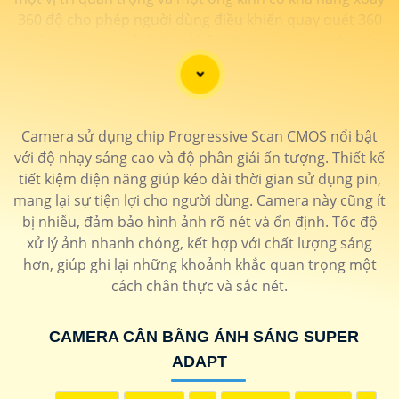
360 độ cho phép nguời dùng điều khiển quay quét 360
giúp xem toàn cảnh mọi không gian xung quanh. Với
camera 2 mắt quan sát này, mọi hoạt động diễn ra tại
khu vực giám sát đều không thoát khỏi tầm mắt của
bạn.
Camera sử dụng chip Progressive Scan CMOS nổi bật
với độ nhạy sáng cao và độ phân giải ấn tượng. Thiết kế
tiết kiệm điện năng giúp kéo dài thời gian sử dụng pin,
mang lại sự tiện lợi cho người dùng. Camera này cũng ít
bị nhiễu, đảm bảo hình ảnh rõ nét và ổn định. Tốc độ
xử lý ảnh nhanh chóng, kết hợp với chất lượng sáng
hơn, giúp ghi lại những khoảnh khắc quan trọng một
cách chân thực và sắc nét.
'
CAMERA CÂN BẰNG ÁNH SÁNG SUPER
ADAPT