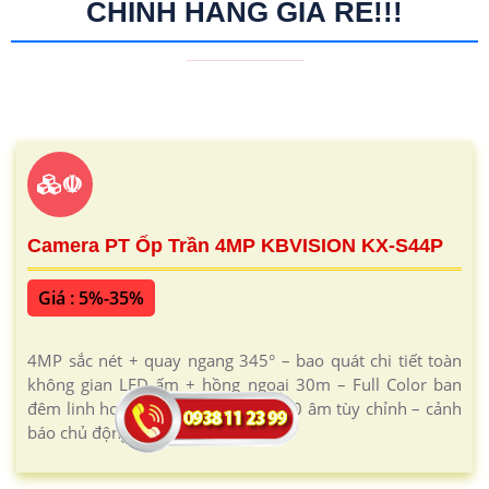
CHÍNH HÃNG GIÁ RẺ!!!
☫
Camera PT Ốp Trần 4MP KBVISION KX-S44P
Giá : 5%-35%
4MP sắc nét + quay ngang 345° – bao quát chi tiết toàn
không gian LED ấm + hồng ngoại 30m – Full Color ban
đêm linh hoạt Còi hú + đèn chớp 10 âm tùy chỉnh – cảnh
báo chủ động tức thì