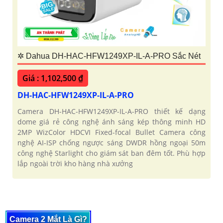
✲ Dahua DH-HAC-HFW1249XP-IL-A-PRO Sắc Nét
Giá : 1,102,500 ₫
DH-HAC-HFW1249XP-IL-A-PRO
Camera DH-HAC-HFW1249XP-IL-A-PRO thiết kế dạng
dome giá rẻ công nghệ ánh sáng kép thông minh HD
2MP WizColor HDCVI Fixed-focal Bullet Camera công
nghệ AI-ISP chống ngược sáng DWDR hồng ngoại 50m
công nghệ Starlight cho giám sát ban đêm tốt. Phù hợp
lắp ngoài trời kho hàng nhà xưởng
Camera 2 Mắt Là Gì?