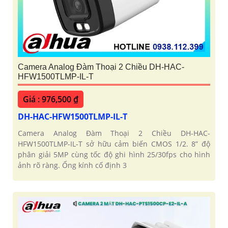
Camera Analog Đàm Thoại 2 Chiều DH-HAC-
HFW1500TLMP-IL-T
Giá : 976,500 ₫
DH-HAC-HFW1500TLMP-IL-T
Camera Analog Đàm Thoại 2 Chiều DH-HAC-
HFW1500TLMP-IL-T sở hữu cảm biến CMOS 1/2. 8” độ
phân giải 5MP cùng tốc độ ghi hình 25/30fps cho hình
ảnh rõ ràng. Ống kính cố định 3