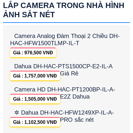
LẮP CAMERA TRONG NHÀ HÌNH
ẢNH SẮT NÉT
Camera Analog Đàm Thoại 2 Chiều DH-
HAC-HFW1500TLMP-IL-T
Giá : 976,500 VNĐ
Dahua DH-HAC-PTS1500CP-E2-IL-A
Giá Rẻ
Giá : 1,757,000 VNĐ
Camera HD DH-HAC-PT1200BP-IL-A-
E2Z Dahua
Giá : 1,505,000 VNĐ
✲ Dahua DH-HAC-HFW1249XP-IL-A-
PRO sắc nét
Giá : 1,102,500 VNĐ