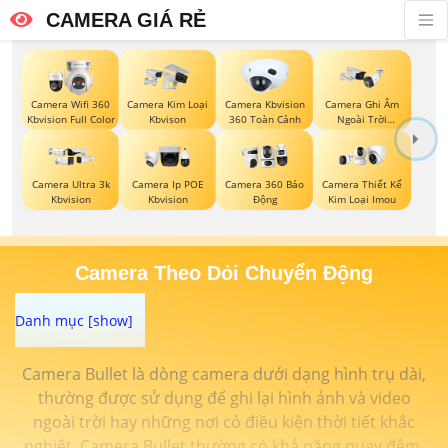
CAMERA GIÁ RẺ
Camera Wifi 360
Camera Kim Loại
Camera Kbvision
Camera Ghi Âm
Kbvision Full Color
Kbvison
360 Toàn Cảnh
Ngoài Trời
Kbvision
Camera Ultra 3k
Camera Ip POE
Camera 360 Báo
Camera Thiết Kế
Kbvision
Kbvision
Động
Kim Loại Imou
Camera Theo Dỏi Chuyển Động
Camera Bullet là dòng camera dưới dạng hình trụ dài,
thường được sử dụng để ghi lại hình ảnh và video
ngoài trời hay những nơi có điều kiện thời tiết khắc
nghiệt. Camera Bullet thường có khả năng quay đêm,