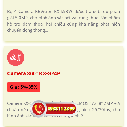
Bộ 4 Camera KBVision KX-S5BW được trang bị độ phân
giải 5.0MP, cho hình ảnh sắc nét và trung thực. Sản phẩm
hỗ trợ đàm thoại hai chiều cùng khả năng phát hiện
chuyển động thông...
∬
Camera 360° KX-S24P
Giá : 5%-35%
Camera KX-S24P trang bị cảm biến CMOS 1/2. 8” 2MP với
chuẩn nén H.265+ và tốc độ khung hình 25/30fps, cho
hình ảnh sắc nét. Thiết bị có ống kính 2