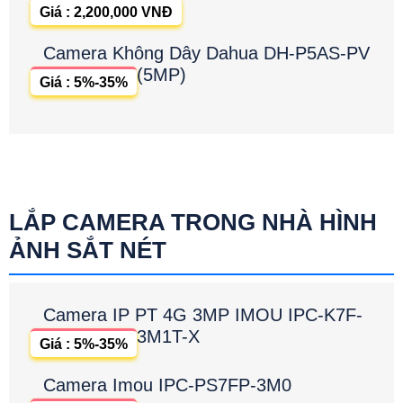
Giá : 2,200,000 VNĐ
Camera Không Dây Dahua DH-P5AS-PV
(5MP)
Giá : 5%-35%
LẮP CAMERA TRONG NHÀ HÌNH
ẢNH SẮT NÉT
Camera IP PT 4G 3MP IMOU IPC-K7F-
3M1T-X
Giá : 5%-35%
Camera Imou IPC-PS7FP-3M0