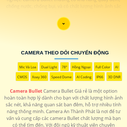
chống nước, chống bụi, và có chất lượng hình ảnh sắc
nét đem đến giải pháp hiệu quả để bảo vệ an ninh cho
gia đình và doanh nghiệp.
CAMERA THEO DỎI CHUYỂN ĐỘNG
Mic Và Loa
Dual Light
78°
Hồng Ngoại
Full Color
AI
CMOS
Xoay 360
Speed Dome
AI Coding
IP66
3D DNR
Camera Bullet
Camera Bullet Giá rẻ là một option
hoàn toàn hợp lý dành cho bạn với chất lượng hình ảnh
'
sắc nét, khả năng quan sát ban đêm, hỗ trợ nhiều tính
năng thông minh. Camera An Thành Phát là nơi để tư
vấn và cung cấp các camera Bullet chất lượng mà bạn
có thể tìm đến. Với đội ngũ kỹ thuật viên chuyên