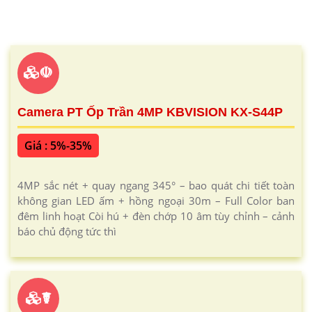
☫
Camera PT Ốp Trần 4MP KBVISION KX-S44P
Giá : 5%-35%
4MP sắc nét + quay ngang 345° – bao quát chi tiết toàn
không gian LED ấm + hồng ngoại 30m – Full Color ban
đêm linh hoạt Còi hú + đèn chớp 10 âm tùy chỉnh – cảnh
báo chủ động tức thì
☤