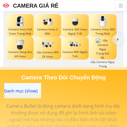
CAMERA GIÁ RẺ
Camera Imou Full
Camera Imou 2
Camera 360 Imou
Camera Imou 360
Color Trong Nhà
Mắt
Ngoài Trời
Trong Nhà
Camera Dùng Sim
Camera Wifi Ngoài
Lắp Camera Wifi
4G Imou
Trời
2K Imou
Lắp Camera Ngụy
Trang
Camera Theo Dỏi Chuyển Động
Camera Bullet là dòng camera dưới dạng hình trụ dài,
thường được sử dụng để ghi lại hình ảnh và video
ngoài trời hay những nơi có điều kiện thời tiết khắc
nghiệt. Camera Bullet thường có khả năng quay đêm,