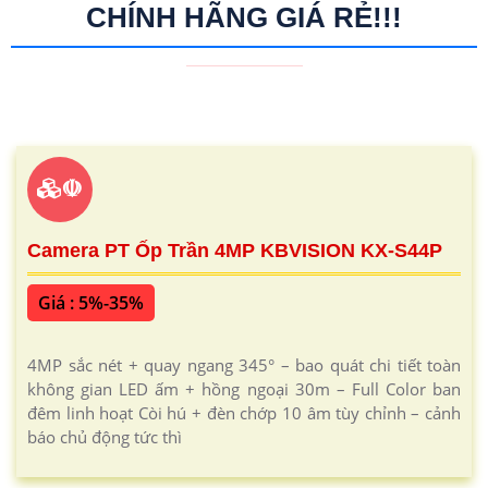
CHÍNH HÃNG GIÁ RẺ!!!
☫
Camera PT Ốp Trần 4MP KBVISION KX-S44P
Giá : 5%-35%
4MP sắc nét + quay ngang 345° – bao quát chi tiết toàn
không gian LED ấm + hồng ngoại 30m – Full Color ban
đêm linh hoạt Còi hú + đèn chớp 10 âm tùy chỉnh – cảnh
báo chủ động tức thì