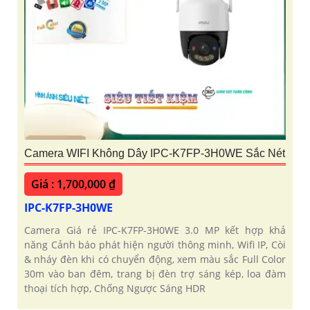
Camera WIFI Không Dây IPC-K7FP-3H0WE Sắc Nét
Giá : 1,700,000 ₫
IPC-K7FP-3H0WE
Camera Giá rẻ IPC-K7FP-3H0WE 3.0 MP kết hợp khả
năng Cảnh báo phát hiện người thông minh, Wifi IP, Còi
& nháy đèn khi có chuyển động, xem màu sắc Full Color
30m vào ban đêm, trang bị đèn trợ sáng kép, loa đàm
thoại tích hợp, Chống Ngược Sáng HDR