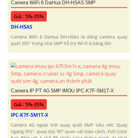
Camera WiFi 6 DaHua DH-H5AS 5MP
Giá : 5%-35%
DH-H5AS
Camera WiFi 6 DaHua DH-H5AS là dòng camera quay
quét 355° trong nhà 5MP hỗ trợ Wi-Fi 6 băng tần
Camera IP PT 4G 5MP IMOU IPC-K7F-5M1T-X
Giá : 5%-35%
IPC-K7F-5M1T-X
Camera 4G ngoài trời quay quét 5MP siêu nét. Quay
ngang 355°, quay dọc 90° quan sát toàn cảnh. Full Color
ban đêm với 4 chế độ chiếu sáng thông minh. AI phát