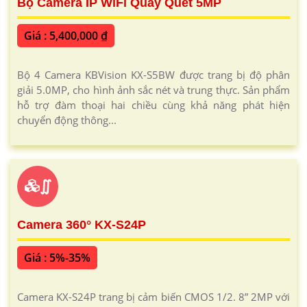
Bộ Camera IP WiFi Quay Quét 5MP
Giá : 5,400,000 ₫
Bộ 4 Camera KBVision KX-S5BW được trang bị độ phân
giải 5.0MP, cho hình ảnh sắc nét và trung thực. Sản phẩm
hỗ trợ đàm thoại hai chiều cùng khả năng phát hiện
chuyển động thông...
∬
Camera 360° KX-S24P
Giá : 5%-35%
Camera KX-S24P trang bị cảm biến CMOS 1/2. 8” 2MP với