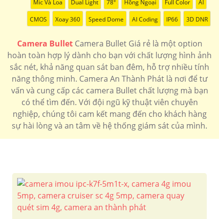
Mic Và Loa
Dual Light
78°
Hồng Ngoại
Full Color
AI
CMOS
Xoay 360
Speed Dome
AI Coding
IP66
3D DNR
Camera Bullet
Camera Bullet Giá rẻ là một option
hoàn toàn hợp lý dành cho bạn với chất lượng hình ảnh
sắc nét, khả năng quan sát ban đêm, hỗ trợ nhiều tính
năng thông minh. Camera An Thành Phát là nơi để tư
vấn và cung cấp các camera Bullet chất lượng mà bạn
có thể tìm đến. Với đội ngũ kỹ thuật viên chuyên
nghiệp, chúng tôi cam kết mang đến cho khách hàng
sự hài lòng và an tâm về hệ thống giám sát của mình.