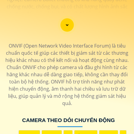
chống nước, chống bụi, và có chất lượng hình ảnh sắc
nét đem đến giải pháp hiệu quả để bảo vệ an ninh cho
gia đình và doanh nghiệp.
ONVIF (Open Network Video Interface Forum) là tiêu
chuẩn quốc tế giúp các thiết bị giám sát từ các thương
hiệu khác nhau có thể kết nối và hoạt động cùng nhau.
Chuẩn ONVIF cho phép camera và đầu ghi hình từ các
hãng khác nhau dễ dàng giao tiếp, không cần thay đổi
toàn bộ hệ thống. ONVIF hỗ trợ tính năng như phát
hiện chuyển động, âm thanh hai chiều và lưu trữ dữ
liệu, giúp quản lý và mở rộng hệ thống giám sát hiệu
quả.
'
CAMERA THEO DỎI CHUYỂN ĐỘNG