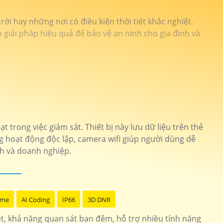
ời hay những nơi có điều kiện thời tiết khắc nghiệt.
giải pháp hiệu quả để bảo vệ an ninh cho gia đình và
 trong việc giám sát. Thiết bị này lưu dữ liệu trên thẻ
 hoạt động độc lập, camera wifi giúp người dùng dễ
nh và doanh nghiệp.
ome
AI Coding
IP66
3D DNR
t, khả năng quan sát ban đêm, hỗ trợ nhiều tính năng