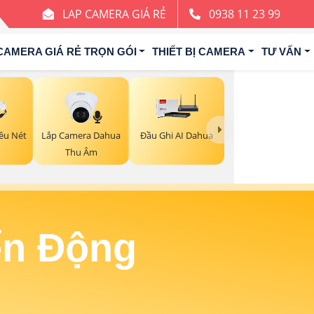
LAP CAMERA GIÁ RẺ
0938 11 23 99
CAMERA GIÁ RẺ TRỌN GÓI
THIẾT BỊ CAMERA
TƯ VẤN
Lắp Camera Dahua
êu Nét
Đầu Ghi AI Dahua
Thu Âm
ển Động