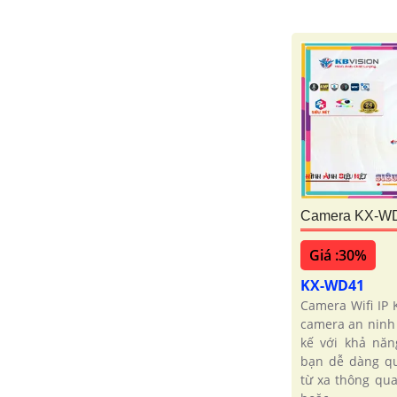
Camera KX-WD
Giá :30%
KX-WD41
Camera Wifi IP 
camera an ninh 
kế với khả năng
bạn dễ dàng qu
từ xa thông qua