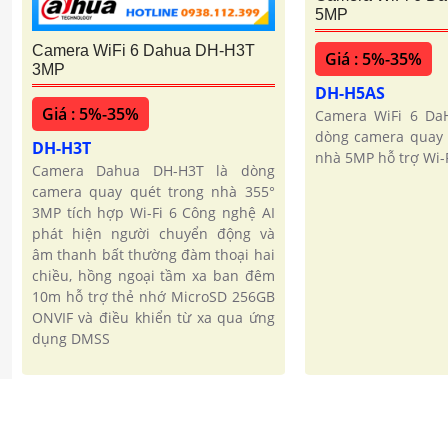
5MP
Camera WiFi 6 Dahua DH-H3T
Giá : 5%-35%
3MP
DH-H5AS
Giá : 5%-35%
Camera WiFi 6 Da
dòng camera quay 
DH-H3T
nhà 5MP hỗ trợ Wi-F
Camera Dahua DH-H3T là dòng
camera quay quét trong nhà 355°
3MP tích hợp Wi-Fi 6 Công nghệ AI
phát hiện người chuyển động và
âm thanh bất thường đàm thoại hai
chiều, hồng ngoại tầm xa ban đêm
10m hỗ trợ thẻ nhớ MicroSD 256GB
ONVIF và điều khiển từ xa qua ứng
dụng DMSS