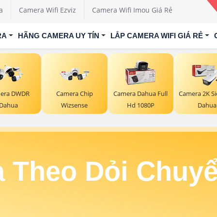
a
Camera Wifi Ezviz
Camera Wifi Imou Giá Rẻ
RA
HÃNG CAMERA UY TÍN
LẮP CAMERA WIFI GIÁ RẺ
era DWDR
Camera Chip
Camera Dahua Full
Camera 2K Si
Dahua
Wizsense
Hd 1080P
Dahua
 Theo Dỏi Chuy