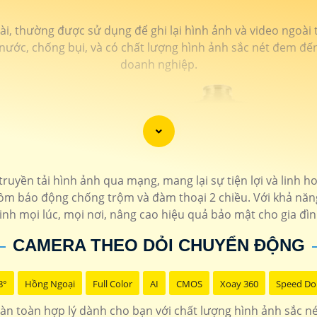
, thường được sử dụng để ghi lại hình ảnh và video ngoài tr
ớc, chống bụi, và có chất lượng hình ảnh sắc nét đem đến 
doanh nghiệp.
yền tải hình ảnh qua mạng, mang lại sự tiện lợi và linh hoạt
ồm báo động chống trộm và đàm thoại 2 chiều. Với khả năng
inh mọi lúc, mọi nơi, nâng cao hiệu quả bảo mật cho gia đì
CAMERA THEO DỎI CHUYỂN ĐỘNG
8°
Hồng Ngoại
Full Color
AI
CMOS
Xoay 360
Speed D
àn toàn hợp lý dành cho bạn với chất lượng hình ảnh sắc né