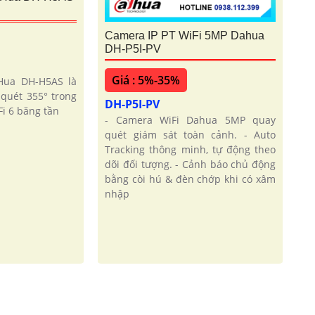
Camera IP PT WiFi 5MP Dahua
DH-P5I-PV
Giá : 5%-35%
Hua DH-H5AS là
quét 355° trong
DH-P5I-PV
i 6 băng tần
- Camera WiFi Dahua 5MP quay
quét giám sát toàn cảnh. - Auto
Tracking thông minh, tự động theo
dõi đối tượng. - Cảnh báo chủ động
bằng còi hú & đèn chớp khi có xâm
nhập