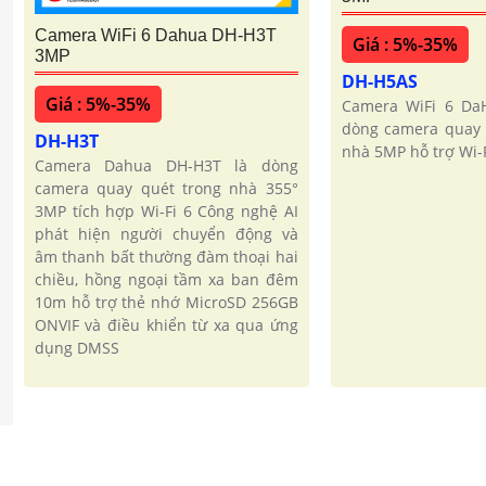
Camera WiFi 6 Dahua DH-H3T
Giá : 5%-35%
3MP
DH-H5AS
Giá : 5%-35%
Camera WiFi 6 Da
dòng camera quay 
DH-H3T
nhà 5MP hỗ trợ Wi-F
Camera Dahua DH-H3T là dòng
camera quay quét trong nhà 355°
3MP tích hợp Wi-Fi 6 Công nghệ AI
phát hiện người chuyển động và
âm thanh bất thường đàm thoại hai
chiều, hồng ngoại tầm xa ban đêm
10m hỗ trợ thẻ nhớ MicroSD 256GB
ONVIF và điều khiển từ xa qua ứng
dụng DMSS