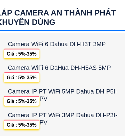
LẮP CAMERA AN THÀNH PHÁT
KHUYÊN DÙNG
Camera WiFi 6 Dahua DH-H3T 3MP
Giá : 5%-35%
Camera WiFi 6 DaHua DH-H5AS 5MP
Giá : 5%-35%
Camera IP PT WiFi 5MP Dahua DH-P5I-
PV
Giá : 5%-35%
Camera IP PT WiFi 3MP Dahua DH-P3I-
PV
Giá : 5%-35%