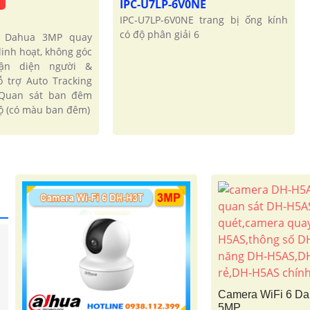
IPC-U7LP-6V0NE
IPC-U7LP-6V0NE trang bị ống kính
có độ phân giải 6
i Dahua 3MP quay
linh hoạt, không góc
hận diện người &
ỗ trợ Auto Tracking
 Quan sát ban đêm
ộ (có màu ban đêm)
Camera WiFi 6 D
5MP