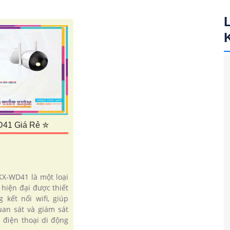
41 Giá Rẻ ✮
KX-WD41 là một loại
hiện đại được thiết
 kết nối wifi, giúp
an sát và giám sát
 điện thoại di động