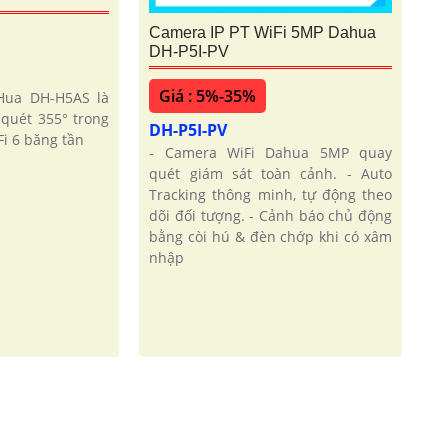
Camera IP PT WiFi 5MP Dahua
DH-P5I-PV
Giá : 5%-35%
Hua DH-H5AS là
quét 355° trong
DH-P5I-PV
i 6 băng tần
- Camera WiFi Dahua 5MP quay
quét giám sát toàn cảnh. - Auto
Tracking thông minh, tự động theo
dõi đối tượng. - Cảnh báo chủ động
bằng còi hú & đèn chớp khi có xâm
nhập