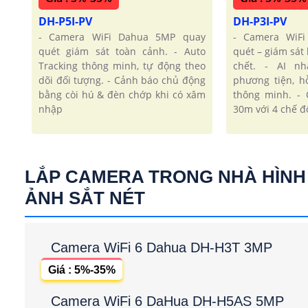
DH-P5I-PV
DH-P3I-PV
- Camera WiFi Dahua 5MP quay
- Camera WiF
quét giám sát toàn cảnh. - Auto
quét – giám sát 
Tracking thông minh, tự động theo
chết. - AI n
dõi đối tượng. - Cảnh báo chủ động
phương tiện, h
bằng còi hú & đèn chớp khi có xâm
thông minh. -
nhập
30m với 4 chế đ
LẮP CAMERA TRONG NHÀ HÌNH
ẢNH SẮT NÉT
Camera WiFi 6 Dahua DH-H3T 3MP
Giá : 5%-35%
Camera WiFi 6 DaHua DH-H5AS 5MP