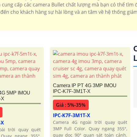
 cung cấp các camera Bullet chất lượng mà bạn có thể tìm đế
đến cho khách hàng sự hài lòng và an tâm về hệ thống giám
Camera IP PT 4G 3MP IMOU
IPC-K7F-3M1T-X
 4G 5MP IMOU
'
-X
Giá : 5%-35%
IPC-K7F-3M1T-X
-X
Camera 4G ngoài trời quay quét
3MP Full Color. Quay ngang 355°,
ài trời quay quét
quay dọc 90° quan sát toàn cảnh.
 Quay ngang 355°,