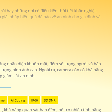
ời hay những nơi có điều kiện thời tiết khắc nghiệt.
giải pháp hiệu quả để bảo vệ an ninh cho gia đình và
ăng nhận diện khuôn mặt, đếm số lượng người và bảo
 lượng hình ảnh cao. Ngoài ra, camera còn có khả năng
g giám sát an ninh.
ome
AI Coding
IP66
3D DNR
t, khả năng quan sát ban đêm, hỗ trợ nhiều tính năng