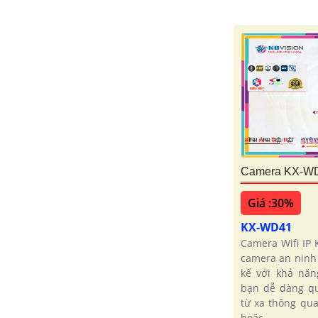
Camera KX-WD
Giá :30%
KX-WD41
Camera Wifi IP 
camera an ninh 
kế với khả năng
bạn dễ dàng qu
từ xa thông qua
hoặc...