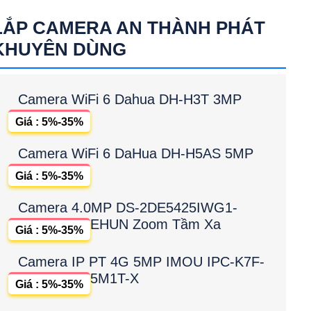
LẮP CAMERA AN THÀNH PHÁT
KHUYÊN DÙNG
Camera WiFi 6 Dahua DH-H3T 3MP
Giá : 5%-35%
Camera WiFi 6 DaHua DH-H5AS 5MP
Giá : 5%-35%
Camera 4.0MP DS-2DE5425IWG1-
EHUN Zoom Tầm Xa
Giá : 5%-35%
Camera IP PT 4G 5MP IMOU IPC-K7F-
5M1T-X
Giá : 5%-35%