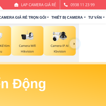
LAP CAMERA GIÁ RẺ
0938 11 23 99
CAMERA GIÁ RẺ TRỌN GÓI
THIẾT BỊ CAMERA
TƯ VẤN
Camera Wifi
 Kế Kim
Camera IP AI
Hikvision
ou
Kbvision
ển Động