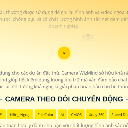
, thường được sử dụng để ghi lại hình ảnh và video ngoài tr
ớc, chống bụi, và có chất lượng hình ảnh sắc nét đem đến 
doanh nghiệp.
ụng cho các dự án đặc thù. Camera WizMind sở hữu khả n
Mind giúp tiết kiệm dung lượng lưu trữ mà vẫn đảm bảo chất
i các đối tượng khả nghi, là giải pháp hoàn hảo cho hệ thốn
CAMERA THEO DỎI CHUYỂN ĐỘNG
8°
Hồng Ngoại
Full Color
AI
CMOS
Xoay 360
Speed D
àn toàn hợp lý dành cho bạn với chất lượng hình ảnh sắc né