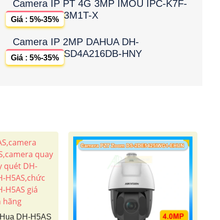
Camera IP PT 4G 3MP IMOU IPC-K7F-
3M1T-X
Giá : 5%-35%
Camera IP 2MP DAHUA DH-
SD4A216DB-HNY
Giá : 5%-35%
aHua DH-H5AS