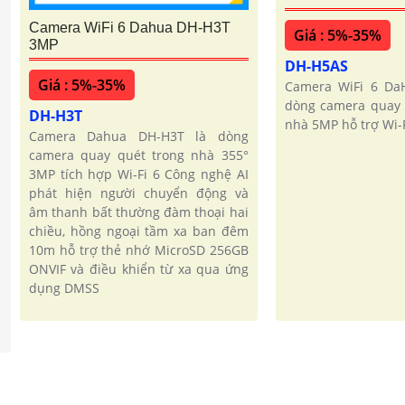
Camera WiFi 6 Dahua DH-H3T
Giá : 5%-35%
3MP
DH-H5AS
Giá : 5%-35%
Camera WiFi 6 Da
dòng camera quay 
DH-H3T
nhà 5MP hỗ trợ Wi-F
Camera Dahua DH-H3T là dòng
camera quay quét trong nhà 355°
3MP tích hợp Wi-Fi 6 Công nghệ AI
phát hiện người chuyển động và
âm thanh bất thường đàm thoại hai
chiều, hồng ngoại tầm xa ban đêm
10m hỗ trợ thẻ nhớ MicroSD 256GB
ONVIF và điều khiển từ xa qua ứng
dụng DMSS