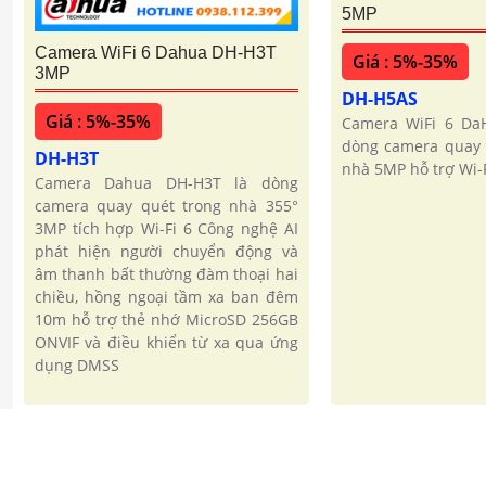
5MP
Camera WiFi 6 Dahua DH-H3T
Giá : 5%-35%
3MP
DH-H5AS
Giá : 5%-35%
Camera WiFi 6 Da
dòng camera quay 
DH-H3T
nhà 5MP hỗ trợ Wi-F
Camera Dahua DH-H3T là dòng
camera quay quét trong nhà 355°
3MP tích hợp Wi-Fi 6 Công nghệ AI
phát hiện người chuyển động và
âm thanh bất thường đàm thoại hai
chiều, hồng ngoại tầm xa ban đêm
10m hỗ trợ thẻ nhớ MicroSD 256GB
ONVIF và điều khiển từ xa qua ứng
dụng DMSS