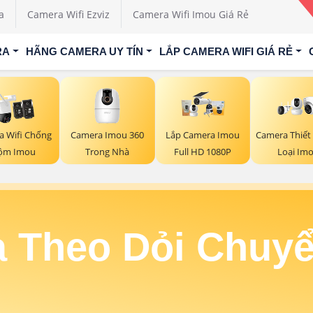
a
Camera Wifi Ezviz
Camera Wifi Imou Giá Rẻ
RA
HÃNG CAMERA UY TÍN
LẮP CAMERA WIFI GIÁ RẺ
Camera Imou 360
a Wifi Chống
Lắp Camera Imou
Camera Thiết
Trong Nhà
ộm Imou
Full HD 1080P
Loại Im
 Theo Dỏi Chuy