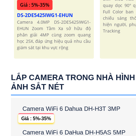
Giá : 5%-35%
quay dọc 90° q
Full Color ba
DS-2DE5425IWG1-EHUN
chiếu sáng th
Camera 4.0MP DS-2DE5425IWG1-
hiện người, ph
EHUN Zoom Tầm Xa sở hữu độ
Tracking
phân giải 4MP cùng zoom quang
học 25X, đáp ứng hiệu quả nhu cầu
giám sát tại khu vực rộng
LẮP CAMERA TRONG NHÀ HÌNH
ẢNH SẮT NÉT
Camera WiFi 6 Dahua DH-H3T 3MP
Giá : 5%-35%
Camera WiFi 6 DaHua DH-H5AS 5MP