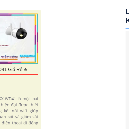
41 Giá Rẻ ✮
KX-WD41 là một loại
hiện đại được thiết
 kết nối wifi, giúp
an sát và giám sát
 điện thoại di động