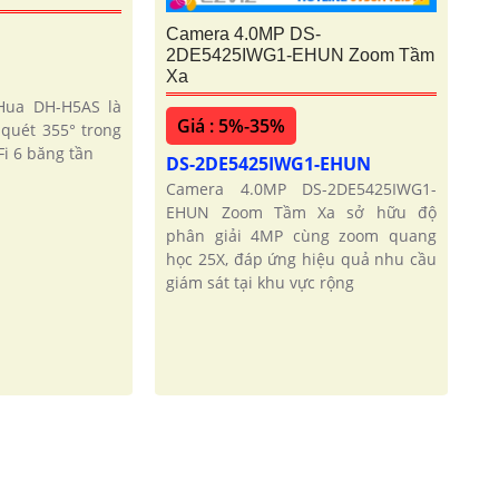
Camera 4.0MP DS-
2DE5425IWG1-EHUN Zoom Tầm
Xa
Hua DH-H5AS là
Giá : 5%-35%
quét 355° trong
i 6 băng tần
DS-2DE5425IWG1-EHUN
Camera 4.0MP DS-2DE5425IWG1-
EHUN Zoom Tầm Xa sở hữu độ
phân giải 4MP cùng zoom quang
học 25X, đáp ứng hiệu quả nhu cầu
giám sát tại khu vực rộng