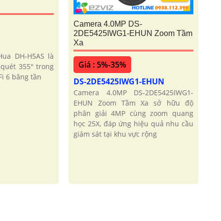
Camera 4.0MP DS-
2DE5425IWG1-EHUN Zoom Tầm
Xa
Hua DH-H5AS là
Giá : 5%-35%
quét 355° trong
i 6 băng tần
DS-2DE5425IWG1-EHUN
Camera 4.0MP DS-2DE5425IWG1-
EHUN Zoom Tầm Xa sở hữu độ
phân giải 4MP cùng zoom quang
học 25X, đáp ứng hiệu quả nhu cầu
giám sát tại khu vực rộng