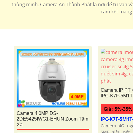
thông minh. Camera An Thành Phát là nơi để tư vấn và
cam kết mang 
Camera IP PT
IPC-K7F-5M1T
Giá : 5%-35%
Camera 4.0MP DS-
IPC-K7F-5M1T
2DE5425IWG1-EHUN Zoom Tầm
Xa
Camera 4G ngo
5MP siêu nét.