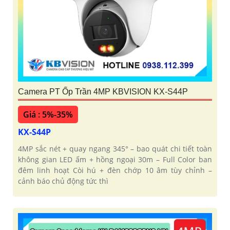
Camera PT Ốp Trần 4MP KBVISION KX-S44P
Giá : 5%-35%
KX-S44P
4MP sắc nét + quay ngang 345° – bao quát chi tiết toàn
không gian LED ấm + hồng ngoại 30m – Full Color ban
đêm linh hoạt Còi hú + đèn chớp 10 âm tùy chỉnh –
cảnh báo chủ động tức thì