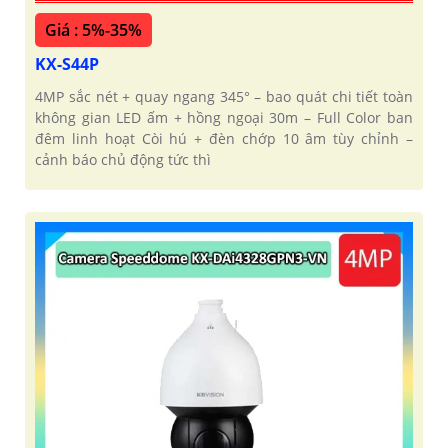
Giá : 5%-35%
KX-S44P
4MP sắc nét + quay ngang 345° – bao quát chi tiết toàn
không gian LED ấm + hồng ngoại 30m – Full Color ban
đêm linh hoạt Còi hú + đèn chớp 10 âm tùy chỉnh –
cảnh báo chủ động tức thì