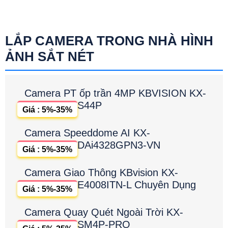
LẮP CAMERA TRONG NHÀ HÌNH
ẢNH SẮT NÉT
Camera PT ốp trần 4MP KBVISION KX-
S44P
Giá : 5%-35%
Camera Speeddome AI KX-
DAi4328GPN3-VN
Giá : 5%-35%
Camera Giao Thông KBvision KX-
E4008ITN-L Chuyên Dụng
Giá : 5%-35%
Camera Quay Quét Ngoài Trời KX-
SM4P-PRO