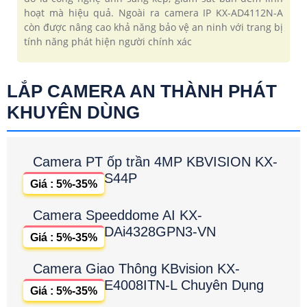
hoạt mà hiệu quả. Ngoài ra camera IP KX-AD4112N-A
còn được nâng cao khả năng bảo vệ an ninh với trang bị
tính năng phát hiện người chính xác
LẮP CAMERA AN THÀNH PHÁT
KHUYÊN DÙNG
Camera PT ốp trần 4MP KBVISION KX-
S44P
Giá : 5%-35%
Camera Speeddome AI KX-
DAi4328GPN3-VN
Giá : 5%-35%
Camera Giao Thông KBvision KX-
E4008ITN-L Chuyên Dụng
Giá : 5%-35%