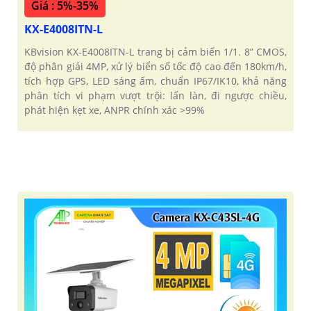
Giá : 5%-35%
KX-E4008ITN-L
KBvision KX-E4008ITN-L trang bị cảm biến 1/1. 8” CMOS,
độ phân giải 4MP, xử lý biển số tốc độ cao đến 180km/h,
tích hợp GPS, LED sáng ấm, chuẩn IP67/IK10, khả năng
phân tích vi phạm vượt trội: lấn làn, đi ngược chiều,
phát hiện kẹt xe, ANPR chính xác >99%