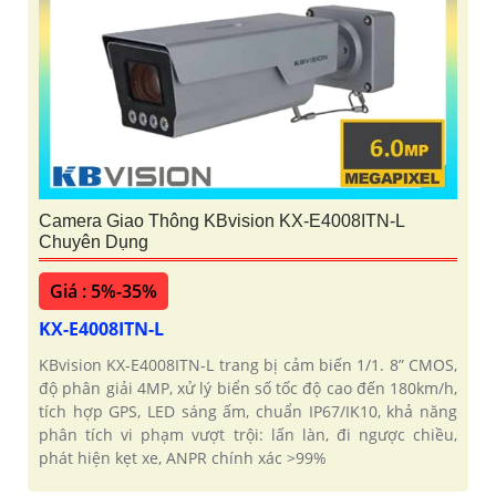
Camera Giao Thông KBvision KX-E4008ITN-L
Chuyên Dụng
Giá : 5%-35%
KX-E4008ITN-L
KBvision KX-E4008ITN-L trang bị cảm biến 1/1. 8” CMOS,
độ phân giải 4MP, xử lý biển số tốc độ cao đến 180km/h,
tích hợp GPS, LED sáng ấm, chuẩn IP67/IK10, khả năng
phân tích vi phạm vượt trội: lấn làn, đi ngược chiều,
phát hiện kẹt xe, ANPR chính xác >99%