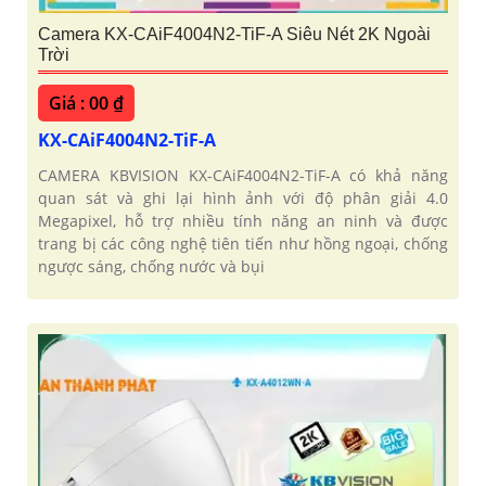
Camera KX-CAiF4004N2-TiF-A Siêu Nét 2K Ngoài
Trời
Giá : 00 ₫
KX-CAiF4004N2-TiF-A
CAMERA KBVISION KX-CAiF4004N2-TiF-A có khả năng
quan sát và ghi lại hình ảnh với độ phân giải 4.0
Megapixel, hỗ trợ nhiều tính năng an ninh và được
trang bị các công nghệ tiên tiến như hồng ngoại, chống
ngược sáng, chống nước và bụi