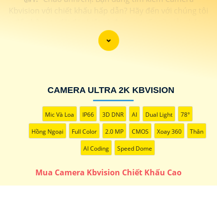
Kbvision với chiết khấu hấp dẫn? Hãy đến với chúng tôi
để nhận ưu đãi đặc biệt và được tư vấn về giải pháp
chính xác nhất cho nhu cầu an ninh của bạn!"
️🏅️
2:
"Bạn muốn mua Camera Kbvision với giá ưu đãi và
giải pháp phù hợp? Liên hệ ngay với chúng tôi để được
hỗ trợ tốt nhất từ đội ngũ chuyên gia có kinh nghiệm!"
️🥈
3:
"Chúng tôi cam kết cung cấp Camera Kbvision
CAMERA ULTRA 2K KBVISION
chính hãng với chiết khấu cao nhất trên thị trường. Hãy
đến với chúng tôi để trải nghiệm dịch vụ tốt nhất và
nhận được sự tư vấn chuyên nghiệp về giải pháp an
Mic Và Loa
IP66
3D DNR
AI
Dual Light
78°
ninh cần thiết!"
Hồng Ngoại
Full Color
2.0 MP
CMOS
Xoay 360
Thân
Hy vọng những câu giới thiệu trên sẽ giúp bạn thành
AI Coding
Speed Dome
công trong việc tiếp cận khách hàng và tăng cơ hội bán
hàng của bạn. Nếu có bất kỳ yêu cầu hay câu hỏi nào
Mua Camera Kbvision Chiết Khấu Cao
khác, bạn có thể chia sẻ để tôi hỗ trợ bạn tốt hơn!