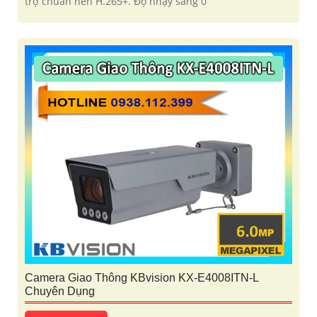
trợ chuẩn nén H.265+. Độ nhạy sáng 0
Camera Giao Thông KBvision KX-E4008ITN-L
Chuyên Dụng