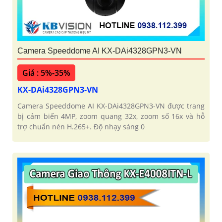
Camera Speeddome AI KX-DAi4328GPN3-VN
Giá : 5%-35%
KX-DAi4328GPN3-VN
Camera Speeddome AI KX-DAi4328GPN3-VN được trang
bị cảm biến 4MP, zoom quang 32x, zoom số 16x và hỗ
trợ chuẩn nén H.265+. Độ nhạy sáng 0