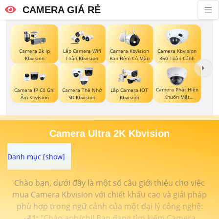
CAMERA GIÁ RẺ
Camera 2k Ip
Lắp Camera Wifi
Camera Kbvision
Camera Kbvision
Kbvision
Thân Kbvision
Ban Đêm Có Màu
360 Toàn Cảnh
Camera Phát Hiện
Camera IP Có Ghi
Camera Thẻ Nhớ
Lắp Camera IOT
Khuôn Mặt
Âm Kbvision
SD Kbvision
Kbvision
Kbvision
Camera Ultra 2K Kbvision
Chào bạn, dưới đây là một số câu giới thiệu cho việc
mua Camera Kbvision với chiết khấu cao và giải pháp
phù hợp trong ngữ cảnh của một đại lý công nghệ:
🛃
1:
"Chào anh/chị! Bạn đang tìm kiếm Camera