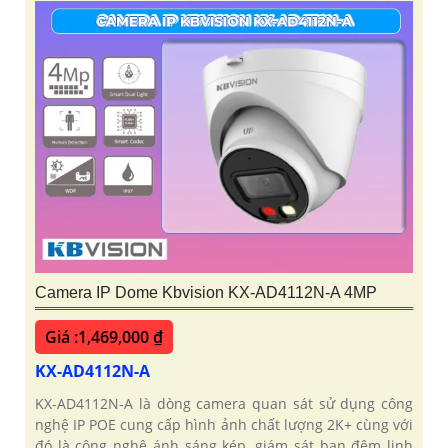
Camera IP Dome Kbvision KX-AD4112N-A 4MP
Giá :1,469,000 ₫
KX-AD4112N-A
KX-AD4112N-A là dòng camera quan sát sử dụng công
nghệ IP POE cung cấp hình ảnh chất lượng 2K+ cùng với
đó là công nghệ ánh sáng kép, giám sát ban đêm linh