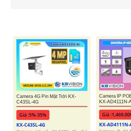
Camera IP POE
Camera 4G Pin Mặt Trời KX-
KX-AD4111N-
C43SL-4G
Giá :1,469,00
Giá :5%-35%
KX-AD4111N-
KX-C43SL-4G