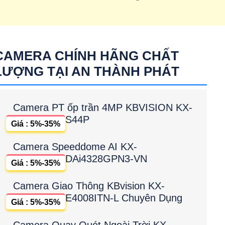
 dome up trần tích hợp micro
IPC-T42EP
CAMERA CHÍNH HÃNG CHẤT
LƯỢNG TẠI AN THÀNH PHÁT
Camera PT ốp trần 4MP KBVISION KX-
S44P
Giá : 5%-35%
Camera Speeddome AI KX-
DAi4328GPN3-VN
Giá : 5%-35%
Camera Giao Thông KBvision KX-
E4008ITN-L Chuyên Dụng
Giá : 5%-35%
Camera Quay Quét Ngoài Trời KX-