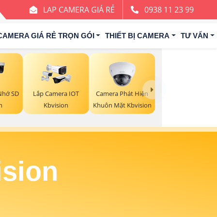
LAP CAMERA GIÁ RẺ
0938 11 23 99
CAMERA GIÁ RẺ TRỌN GÓI
THIẾT BỊ CAMERA
TƯ VẤN
Camera Phát Hiện
Nhớ SD
Lắp Camera IOT
Khuôn Mặt Kbvision
n
Kbvision
ision