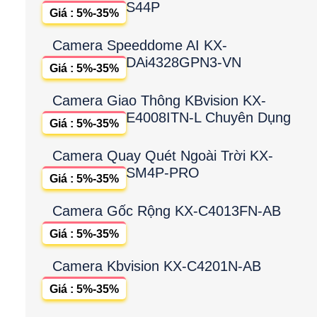
S44P
Giá : 5%-35%
Camera Speeddome AI KX-
DAi4328GPN3-VN
Giá : 5%-35%
Camera Giao Thông KBvision KX-
E4008ITN-L Chuyên Dụng
Giá : 5%-35%
Camera Quay Quét Ngoài Trời KX-
SM4P-PRO
Giá : 5%-35%
Camera Gốc Rộng KX-C4013FN-AB
Giá : 5%-35%
Camera Kbvision KX-C4201N-AB
Giá : 5%-35%