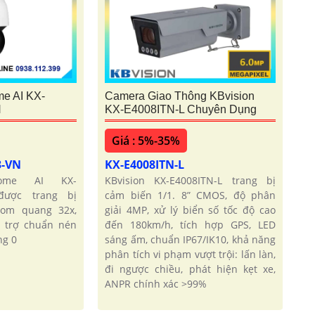
e AI KX-
Camera Giao Thông KBvision
N
KX-E4008ITN-L Chuyên Dụng
Giá : 5%-35%
3-VN
KX-E4008ITN-L
dome AI KX-
KBvision KX-E4008ITN-L trang bị
được trang bị
cảm biến 1/1. 8” CMOS, độ phân
oom quang 32x,
giải 4MP, xử lý biển số tốc độ cao
 trợ chuẩn nén
đến 180km/h, tích hợp GPS, LED
ng 0
sáng ấm, chuẩn IP67/IK10, khả năng
phân tích vi phạm vượt trội: lấn làn,
đi ngược chiều, phát hiện kẹt xe,
ANPR chính xác >99%