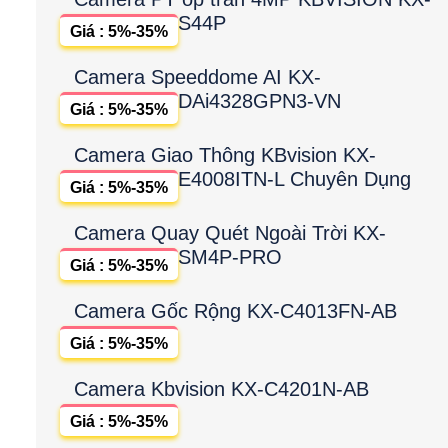
S44P
Giá : 5%-35%
Camera Speeddome AI KX-
DAi4328GPN3-VN
Giá : 5%-35%
Camera Giao Thông KBvision KX-
E4008ITN-L Chuyên Dụng
Giá : 5%-35%
Camera Quay Quét Ngoài Trời KX-
SM4P-PRO
Giá : 5%-35%
Camera Gốc Rộng KX-C4013FN-AB
Giá : 5%-35%
Camera Kbvision KX-C4201N-AB
Giá : 5%-35%