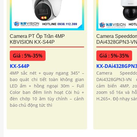
Camera PT Ốp Trần 4MP
Camera Speeddom
KBVISION KX-S44P
DAi4328GPN3-V
Giá : 5%-35%
Giá : 5%-35%
KX-S44P
KX-DAi4328GPN
4MP sắc nét + quay ngang 345° –
Camera Speed
bao quát chi tiết toàn không gian
DAi4328GPN3-VN 
LED ấm + hồng ngoại 30m – Full
cảm biến 4MP, z
Color ban đêm linh hoạt Còi hú +
zoom số 16x và hỗ
đèn chớp 10 âm tùy chỉnh – cảnh
H.265+. Độ nhạy sá
báo chủ động tức thì