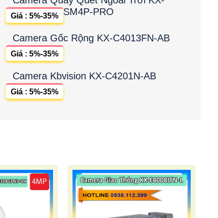
SM4P-PRO
Giá : 5%-35%
Camera Gốc Rộng KX-C4013FN-AB
Giá : 5%-35%
Camera Kbvision KX-C4201N-AB
Giá : 5%-35%