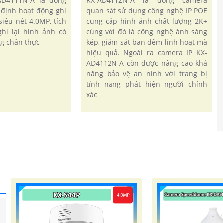
AD4111N-A là dòng
KX-AD4112N-A là dòng camera
 định hoạt động ghi
quan sát sử dụng công nghệ IP POE
siêu nét 4.0MP, tích
cung cấp hình ảnh chất lượng 2K+
ghi lại hình ảnh có
cùng với đó là công nghệ ánh sáng
g chân thực
kép, giám sát ban đêm linh hoạt mà
hiệu quả. Ngoài ra camera IP KX-
AD4112N-A còn được nâng cao khả
năng bảo vệ an ninh với trang bị
tính năng phát hiện người chính
xác