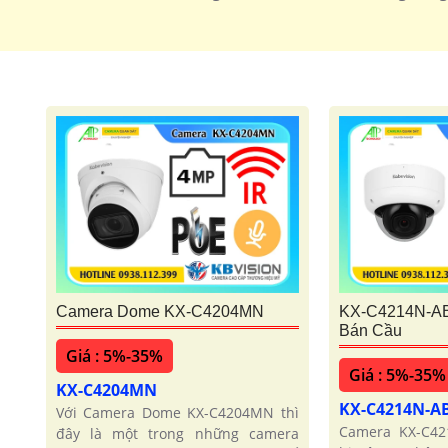
🌟 camera Wifi Siêu Nét
Camera Dome KX-C4204MN
KX-C4214N-A
Bán Cầu
Giá : 5%-35%
Giá : 5%-35%
KX-C4204MN
KX-C4214N-A
Với Camera Dome KX-C4204MN thì
Camera KX-C42
đây là một trong những camera