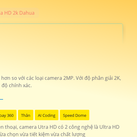
ra HD 2k Dahua
nh hãng 24 tháng. Camera An Thành Phát cung cấp những dòng
. 🛒
i hơn so với các loại camera 2MP. Với độ phân giải 2K,
 độ chính xác.
ích hợp micro giá rẻ
Camera Gia Đình
 giải 4mp hồng ngoại 10m
IPC-A42P-D-V2
oay 360
Thân
AI Coding
Speed Dome
iện thoại, camera Utra HD có 2 công nghệ là Ultra HD
tích hợp báo động kbvision
kx-caif4003n-dl-ab
lừa chọn vừa tiết kiệm vừa chất lượng