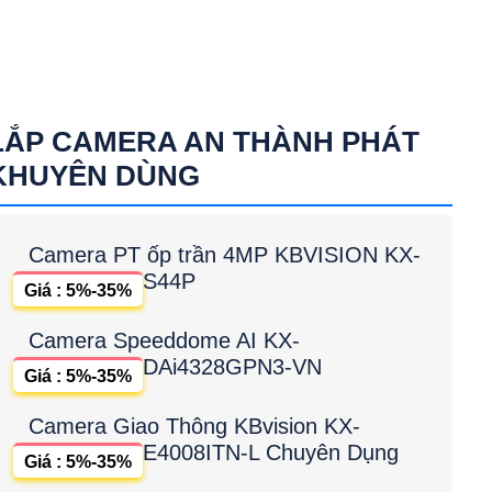
LẮP CAMERA AN THÀNH PHÁT
KHUYÊN DÙNG
Camera PT ốp trần 4MP KBVISION KX-
S44P
Giá : 5%-35%
Camera Speeddome AI KX-
DAi4328GPN3-VN
Giá : 5%-35%
Camera Giao Thông KBvision KX-
E4008ITN-L Chuyên Dụng
Giá : 5%-35%