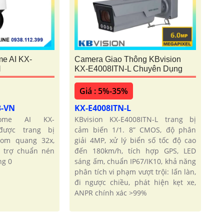
e AI KX-
Camera Giao Thông KBvision
N
KX-E4008ITN-L Chuyên Dụng
Giá : 5%-35%
3-VN
KX-E4008ITN-L
dome AI KX-
KBvision KX-E4008ITN-L trang bị
được trang bị
cảm biến 1/1. 8” CMOS, độ phân
oom quang 32x,
giải 4MP, xử lý biển số tốc độ cao
 trợ chuẩn nén
đến 180km/h, tích hợp GPS, LED
ng 0
sáng ấm, chuẩn IP67/IK10, khả năng
phân tích vi phạm vượt trội: lấn làn,
đi ngược chiều, phát hiện kẹt xe,
ANPR chính xác >99%