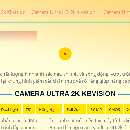
2k Kbvision
Camera Ultra HD 2k hikvision
Camera Ult
 NÉT 2K 💎
MP trở lên đạt chất lượng 2k thương hiệu camera uy tín bảo hành chí
 phẩm camera chính hãng hình ảnh sắt nét cho công trình chất lượng 
hất lượng hình ảnh sắc nét, chi tiết và sống động, vượt trộ
ại khung hình giám sát chân thực và rõ ràng giúp nâng cao
THÔNG TIN
CAMERA ULTRA 2K KBVISION
7.400.000 VNĐ
Bộ 4 camera sắt nét t
1.400.000 VNĐ
hổ trợ thẻ nhớ độ phân
Dual Light
78°
Hồng Ngoại
Full Color
2.0 MP
CMOS
X
phân giải từ 4Mp cho hình ảnh sắt nét trên tivi máy tính, đ
1.900.000 VNĐ
Camera hình ảnh sắt nét 4MP 
trình lắp camera độ nét cao thì chọn camea ultra HD 2k là 