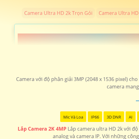
Camera Ultra HD 2k Trọn Gói
Camera Ultra HD 
📗 LẮP CAEMRA HÌNH ẢNH SIÊU SẮT
️🖍 lắp camera hình ảnh chất lượng sắt nét độ phân giải 4
sản
Camera với độ phân giải 3MP (2048 x 1536 pixel) cho c
camera mang l
LOẠI CAMERA ULTRA 2K
💎 Trọn Bộ Camera 2K
Mic Và Loa
IP66
3D DNR
AI
🗂 Camera wifi 360 Siêu Nét
Lắp Camera 2K 4MP
Lắp camera ultra HD 2k với độ 
📶 Camera Siêu nét 4MP Kbvision
analog và camera IP. Với những công 