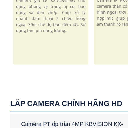
Camera IP KX-
Camera giá rẻ KX-C43SL-4G chủ
camera thân cố
động phòng vệ trang bị còi báo
hình ngoài trời 
động và đèn chớp. Chip xử lý
hợp mic, giúp 
nhanh đàm thoại 2 chiều hồng
âm thanh rõ ràn
ngoại 30m chế độ ban đêm 4G. Sử
dụng tâm pin năng lượng...
LẮP CAMERA CHÍNH HÃNG HD
Camera PT ốp trần 4MP KBVISION KX-