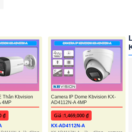
 Thân Kbvision
Camera IP Dome Kbvision KX-
A 4MP
AD4112N-A 4MP
0 ₫
Giá :1,469,000 ₫
A
KX-AD4112N-A