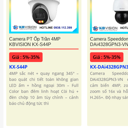
Camera PT Ốp Trần 4MP
Camera Speeddom
KBVISION KX-S44P
DAi4328GPN3-V
Giá : 5%-35%
Giá : 5%-35%
KX-S44P
KX-DAi4328GPN
4MP sắc nét + quay ngang 345° –
Camera Speed
bao quát chi tiết toàn không gian
DAi4328GPN3-VN 
LED ấm + hồng ngoại 30m – Full
cảm biến 4MP, z
Color ban đêm linh hoạt Còi hú +
zoom số 16x và hỗ
đèn chớp 10 âm tùy chỉnh – cảnh
H.265+. Độ nhạy sá
báo chủ động tức thì