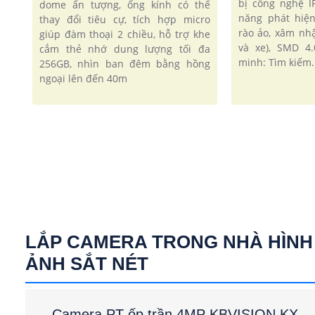
bị công nghệ I
dome ấn tượng, ống kính có thể
năng phát hiệ
thay đổi tiêu cự, tích hợp micro
rào ảo, xâm nh
giúp đàm thoại 2 chiều, hỗ trợ khe
và xe), SMD 4
cắm thẻ nhớ dung lượng tối đa
minh: Tìm kiếm..
256GB, nhìn ban đêm bằng hồng
ngoại lên đến 40m
LẮP CAMERA TRONG NHÀ HÌNH
ẢNH SẮT NÉT
Camera PT ốp trần 4MP KBVISION KX-