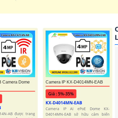
1.700.000 VNĐ
Độ phân gải 2k thiết kế
B Camera Dome
Camera IP KX-D4014MN-EAB
Giá : 5%-35%
KX-D4014MN-EAB
B
Camera IP AI ePoE Dome KX-
14N-AB được trang
D4014MN-EAB sở hữu cảm biến