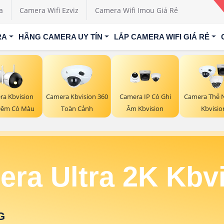
a
Camera Wifi Ezviz
Camera Wifi Imou Giá Rẻ
RA
HÃNG CAMERA UY TÍN
LẮP CAMERA WIFI GIÁ RẺ
ra Kbvision
Camera Kbvision 360
Camera IP Có Ghi
Camera Thẻ 
Đêm Có Màu
Toàn Cảnh
Âm Kbvision
Kbvisio
ra Ultra 2K Kbv
G