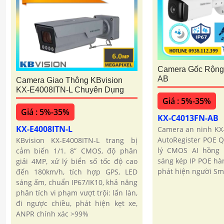
Camera Gốc Rộng
AB
Camera Giao Thông KBvision
KX-E4008ITN-L Chuyên Dụng
Giá : 5%-35%
Giá : 5%-35%
KX-C4013FN-AB
KX-E4008ITN-L
Camera an ninh KX
AutoRegister POE Q
KBvision KX-E4008ITN-L trang bị
lý CMOS AI hồng
cảm biến 1/1. 8” CMOS, độ phân
sáng kép IP POE hà
giải 4MP, xử lý biển số tốc độ cao
phát hiện người Sm
đến 180km/h, tích hợp GPS, LED
sáng ấm, chuẩn IP67/IK10, khả năng
phân tích vi phạm vượt trội: lấn làn,
đi ngược chiều, phát hiện kẹt xe,
ANPR chính xác >99%