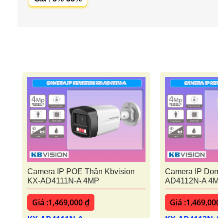
Camera IP POE Thân Kbvision
Camera IP Dom
KX-AD4111N-A 4MP
AD4112N-A 4
Giá :1,469,000 ₫
Giá :1,469,00