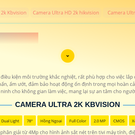
2k Kbvision
Camera Ultra HD 2k hikvision
Camera Ult
 NÉT 2K 💎
MP trở lên đạt chất lượng 2k thương hiệu camera uy tín bảo hành chí
 phẩm camera chính hãng hình ảnh sắt nét cho công trình chất lượng 
c điều kiện môi trường khắc nghiệt, rất phù hợp cho việc lắp
bẩn, ẩm ướt, đảm bảo hoạt động ổn định trong mọi hoàn cảnh
THÔNG TIN
ninh cho không gian làm việc, mang lại sự an tâm cho ngườ
7.400.000 VNĐ
Bộ 4 camera sắt nét t
CAMERA ULTRA 2K KBVISION
1.400.000 VNĐ
hổ trợ thẻ nhớ độ phân
Dual Light
78°
Hồng Ngoại
Full Color
2.0 MP
CMOS
X
1.900.000 VNĐ
Camera hình ảnh sắt nét 4MP 
phân giải từ 4Mp cho hình ảnh sắt nét trên tivi máy tính, đ