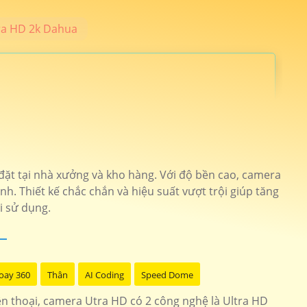
ra HD 2k Dahua
nh hãng 24 tháng. Camera An Thành Phát cung cấp những dòng
. 🛒
 đặt tại nhà xưởng và kho hàng. Với độ bền cao, camera
. Thiết kế chắc chắn và hiệu suất vượt trội giúp tăng
i sử dụng.
ích hợp micro giá rẻ
Camera Gia Đình
 giải 4mp hồng ngoại 10m
IPC-A42P-D-V2
oay 360
Thân
AI Coding
Speed Dome
tích hợp báo động kbvision
kx-caif4003n-dl-ab
iện thoại, camera Utra HD có 2 công nghệ là Ultra HD