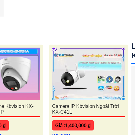
e Kbvision KX-
Camera IP Kbvision Ngoài Trời
MP
KX-C41L
0 ₫
Giá :1,400,000 ₫