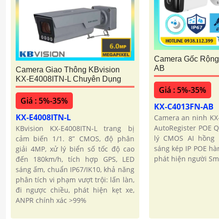
Camera Gốc Rộng
AB
Camera Giao Thông KBvision
KX-E4008ITN-L Chuyên Dụng
Giá : 5%-35%
Giá : 5%-35%
KX-C4013FN-AB
KX-E4008ITN-L
Camera an ninh KX
AutoRegister POE Q
KBvision KX-E4008ITN-L trang bị
lý CMOS AI hồng
cảm biến 1/1. 8” CMOS, độ phân
sáng kép IP POE hà
giải 4MP, xử lý biển số tốc độ cao
phát hiện người Sm
đến 180km/h, tích hợp GPS, LED
sáng ấm, chuẩn IP67/IK10, khả năng
phân tích vi phạm vượt trội: lấn làn,
đi ngược chiều, phát hiện kẹt xe,
ANPR chính xác >99%