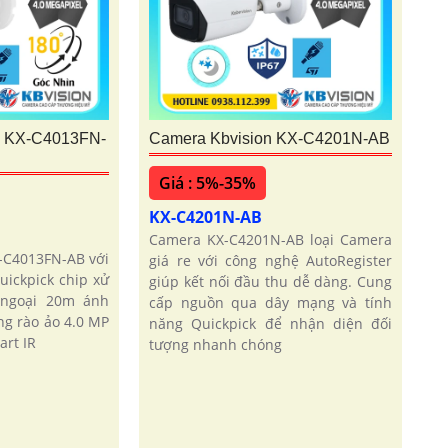
 KX-C4013FN-
Camera Kbvision KX-C4201N-AB
Giá : 5%-35%
KX-C4201N-AB
Camera KX-C4201N-AB loại Camera
-C4013FN-AB với
giá re với công nghệ AutoRegister
uickpick chip xử
giúp kết nối đầu thu dễ dàng. Cung
 ngoại 20m ánh
cấp nguồn qua dây mạng và tính
ng rào ảo 4.0 MP
năng Quickpick để nhận diện đối
art IR
tượng nhanh chóng