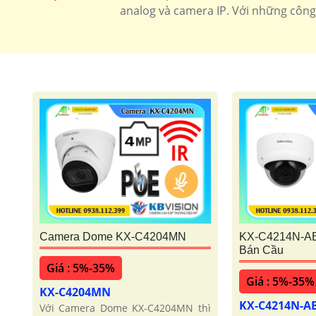
analog và camera IP. Với những công 
🌟 camera Wifi Siêu Nét
Camera Dome KX-C4204MN
KX-C4214N-A
Bán Cầu
Giá : 5%-35%
Giá : 5%-35%
KX-C4204MN
KX-C4214N-A
Với Camera Dome KX-C4204MN thì