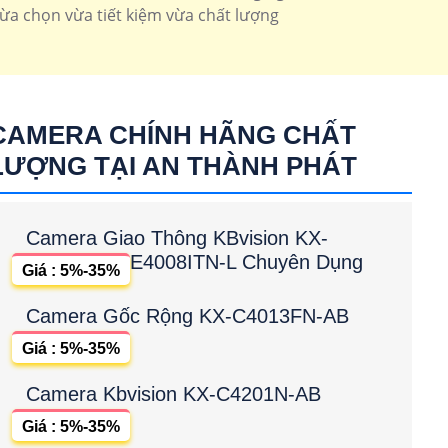
 dome up trần tích hợp micro
IPC-T42EP
lừa chọn vừa tiết kiệm vừa chất lượng
CAMERA CHÍNH HÃNG CHẤT
LƯỢNG TẠI AN THÀNH PHÁT
Camera Giao Thông KBvision KX-
E4008ITN-L Chuyên Dụng
Giá : 5%-35%
Camera Gốc Rộng KX-C4013FN-AB
Giá : 5%-35%
Camera Kbvision KX-C4201N-AB
Giá : 5%-35%