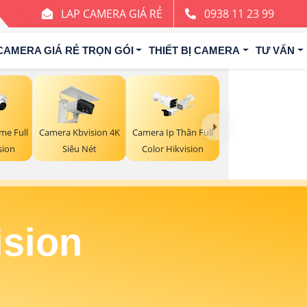
LAP CAMERA GIÁ RẺ
0938 11 23 99
CAMERA GIÁ RẺ TRỌN GÓI
THIẾT BỊ CAMERA
TƯ VẤN
me Full
Camera Kbvision 4K
Camera Ip Thân Full
sion
Siêu Nét
Color Hikvision
ision