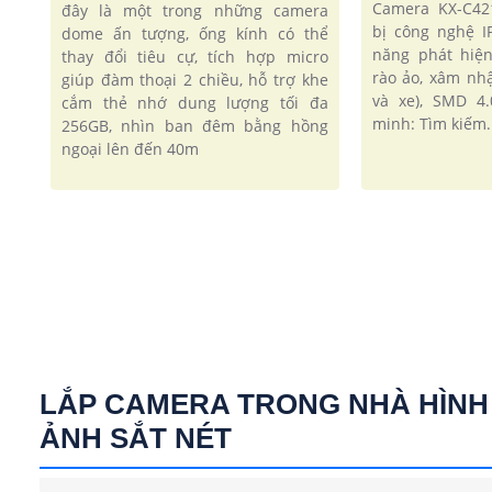
Camera KX-C42
đây là một trong những camera
bị công nghệ I
dome ấn tượng, ống kính có thể
năng phát hiệ
thay đổi tiêu cự, tích hợp micro
rào ảo, xâm nh
giúp đàm thoại 2 chiều, hỗ trợ khe
và xe), SMD 4
cắm thẻ nhớ dung lượng tối đa
minh: Tìm kiếm..
256GB, nhìn ban đêm bằng hồng
ngoại lên đến 40m
LẮP CAMERA TRONG NHÀ HÌNH
ẢNH SẮT NÉT