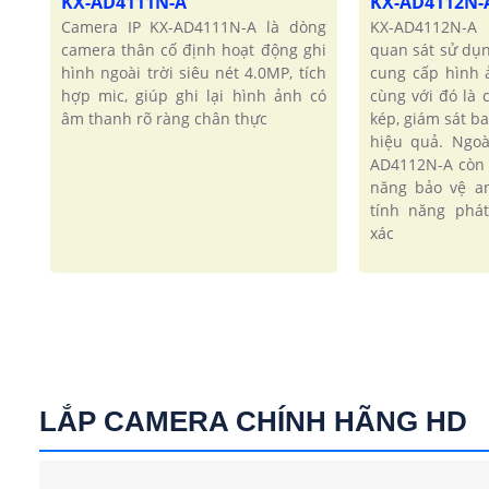
KX-AD4111N-A
KX-AD4112N-
Camera IP KX-AD4111N-A là dòng
KX-AD4112N-A
camera thân cố định hoạt động ghi
quan sát sử dụ
hình ngoài trời siêu nét 4.0MP, tích
cung cấp hình 
hợp mic, giúp ghi lại hình ảnh có
cùng với đó là
âm thanh rõ ràng chân thực
kép, giám sát b
hiệu quả. Ngoà
AD4112N-A còn
năng bảo vệ an
tính năng phá
xác
LẮP CAMERA CHÍNH HÃNG HD