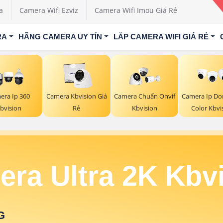
a
Camera Wifi Ezviz
Camera Wifi Imou Giá Rẻ
RA
HÃNG CAMERA UY TÍN
LẮP CAMERA WIFI GIÁ RẺ
era Ip 360
Camera Kbvision Giá
Camera Chuẩn Onvif
Camera Ip Do
bvision
Rẻ
Kbvision
Color Kbvi
ra Ultra 2K Kbv
G