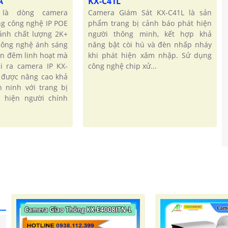
A
KX-C41L
 là dòng camera
Camera Giám Sát KX-C41L là sản
ng công nghệ IP POE
phẩm trang bị cảnh báo phát hiện
ảnh chất lượng 2K+
người thông minh, kết hợp khả
 công nghệ ánh sáng
năng bật còi hú và đèn nhấp nháy
an đêm linh hoạt mà
khi phát hiện xâm nhập. Sử dụng
i ra camera IP KX-
công nghệ chip xử...
 được nâng cao khả
 ninh với trang bị
t hiện người chính