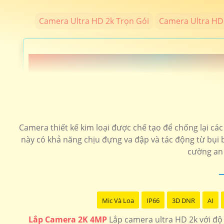
Camera Ultra HD 2k Trọn Gói
Camera Ultra HD 
📗 LẮP CAEMRA HÌNH ẢNH SIÊU SẮT
️🖍 lắp camera hình ảnh chất lượng sắt nét độ phân giải 4
sản
Camera thiết kế kim loại được chế tạo để chống lại cá
này có khả năng chịu đựng va đập và tác động từ bụi 
LOẠI CAMERA ULTRA 2K
cường an 
💎 Trọn Bộ Camera 2K
🗂 Camera wifi 360 Siêu Nét
Mic Và Loa
IP66
3D DNR
AI
📶 Camera Siêu nét 4MP Kbvision
Lắp Camera 2K 4MP
Lắp camera ultra HD 2k với độ 