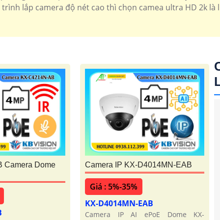
1.700.000 VNĐ
Độ phân gải 2k thiết kế
trình lắp camera độ nét cao thì chọn camea ultra HD 2k là 
B Camera Dome
Camera IP KX-D4014MN-EAB
Giá : 5%-35%
KX-D4014MN-EAB
B
Camera IP AI ePoE Dome KX-