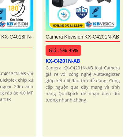
 KX-C4013FN-
Camera Kbvision KX-C4201N-AB
Giá : 5%-35%
KX-C4201N-AB
Camera KX-C4201N-AB loại Camera
-C4013FN-AB với
giá re với công nghệ AutoRegister
uickpick chip xử
giúp kết nối đầu thu dễ dàng. Cung
 ngoại 20m ánh
cấp nguồn qua dây mạng và tính
ng rào ảo 4.0 MP
năng Quickpick để nhận diện đối
art IR
tượng nhanh chóng