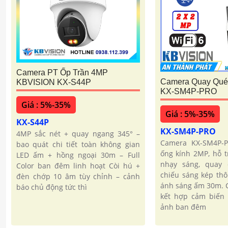
Camera PT Ốp Trần 4MP
Camera Quay Quét
KBVISION KX-S44P
KX-SM4P-PRO
Giá : 5%-35%
Giá : 5%-35%
KX-S44P
KX-SM4P-PRO
4MP sắc nét + quay ngang 345° –
Camera KX-SM4P-
bao quát chi tiết toàn không gian
ống kính 2MP, hỗ tr
LED ấm + hồng ngoại 30m – Full
nhạy sáng, quay q
Color ban đêm linh hoạt Còi hú +
chiếu sáng kép th
đèn chớp 10 âm tùy chỉnh – cảnh
ánh sáng ấm 30m. C
báo chủ động tức thì
kết hợp cảm biến 
ảnh ban đêm