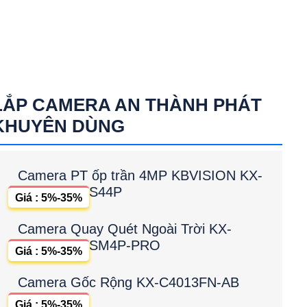
LẮP CAMERA AN THÀNH PHÁT
KHUYÊN DÙNG
Camera PT ốp trần 4MP KBVISION KX-
S44P
Giá : 5%-35%
Camera Quay Quét Ngoài Trời KX-
SM4P-PRO
Giá : 5%-35%
Camera Gốc Rộng KX-C4013FN-AB
Giá : 5%-35%