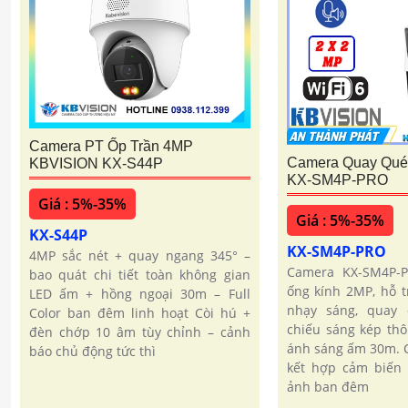
Camera PT Ốp Trần 4MP
Camera Quay Quét
KBVISION KX-S44P
KX-SM4P-PRO
Giá : 5%-35%
Giá : 5%-35%
KX-S44P
KX-SM4P-PRO
4MP sắc nét + quay ngang 345° –
Camera KX-SM4P-
bao quát chi tiết toàn không gian
ống kính 2MP, hỗ tr
LED ấm + hồng ngoại 30m – Full
nhạy sáng, quay q
Color ban đêm linh hoạt Còi hú +
chiếu sáng kép th
đèn chớp 10 âm tùy chỉnh – cảnh
ánh sáng ấm 30m. C
báo chủ động tức thì
kết hợp cảm biến 
ảnh ban đêm