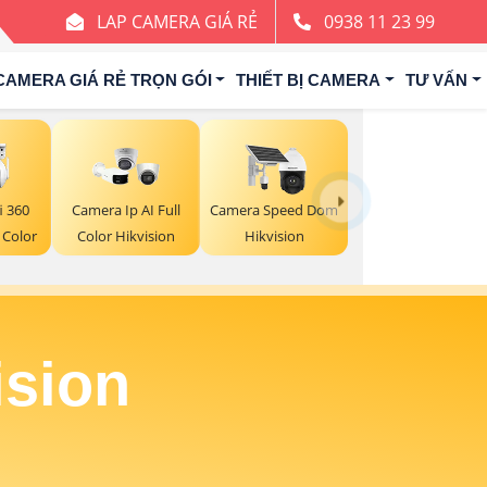
LAP CAMERA GIÁ RẺ
0938 11 23 99
CAMERA GIÁ RẺ TRỌN GÓI
THIẾT BỊ CAMERA
TƯ VẤN
i 360
Camera Ip AI Full
Camera Speed Dom
 Color
Color Hikvision
Hikvision
ision