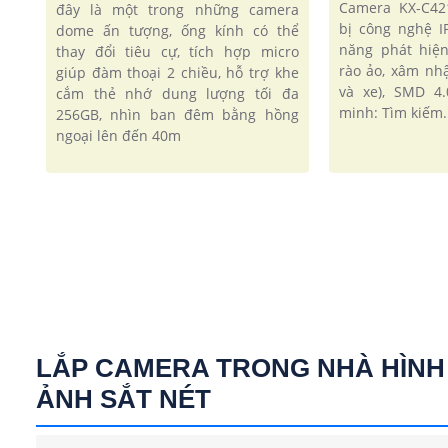
Camera KX-C42
đây là một trong những camera
bị công nghệ I
dome ấn tượng, ống kính có thể
năng phát hiệ
thay đổi tiêu cự, tích hợp micro
rào ảo, xâm nh
giúp đàm thoại 2 chiều, hỗ trợ khe
và xe), SMD 4
cắm thẻ nhớ dung lượng tối đa
minh: Tìm kiếm..
256GB, nhìn ban đêm bằng hồng
ngoại lên đến 40m
LẮP CAMERA TRONG NHÀ HÌNH
ẢNH SẮT NÉT