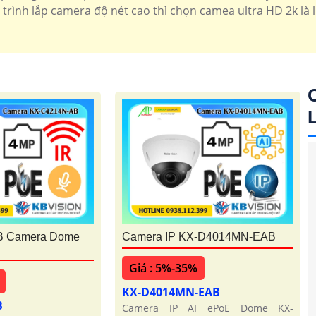
1.700.000 VNĐ
Độ phân gải 2k thiết kế
trình lắp camera độ nét cao thì chọn camea ultra HD 2k là 
B Camera Dome
Camera IP KX-D4014MN-EAB
Giá : 5%-35%
KX-D4014MN-EAB
B
Camera IP AI ePoE Dome KX-