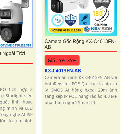
Camera Gốc Rộng KX-C4013FN-
AB
 Ngoài Trời
Giá : 5%-35%
KX-C4013FN-AB
Camera an ninh KX-C4013FN-AB với
AutoRegister POE Quickpick chip xử
PRO tích hợp 2
lý CMOS AI hồng ngoại 20m ánh
ợ Starlight siêu
sáng kép IP POE hàng rào ảo 4.0 MP
uét linh hoạt,
phát hiện người Smart IR
ông minh và LED
ông nghệ AI-ISP
lớn tối ưu hình