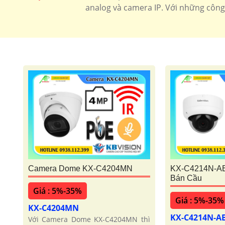
analog và camera IP. Với những công 
🌟 camera Wifi Siêu Nét
Camera Dome KX-C4204MN
KX-C4214N-A
Bán Cầu
Giá : 5%-35%
Giá : 5%-35%
KX-C4204MN
KX-C4214N-A
Với Camera Dome KX-C4204MN thì