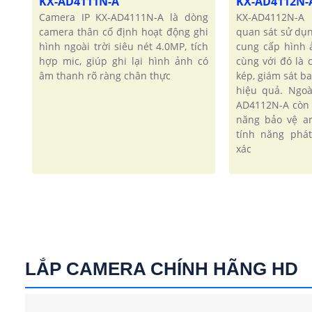
KX-AD4111N-A
KX-AD4112N-
Camera IP KX-AD4111N-A là dòng
KX-AD4112N-A
camera thân cố định hoạt động ghi
quan sát sử dụ
hình ngoài trời siêu nét 4.0MP, tích
cung cấp hình 
hợp mic, giúp ghi lại hình ảnh có
cùng với đó là
âm thanh rõ ràng chân thực
kép, giám sát b
hiệu quả. Ngoà
AD4112N-A còn
năng bảo vệ an
tính năng phá
xác
LẮP CAMERA CHÍNH HÃNG HD