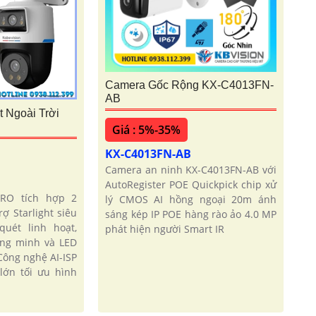
Camera Gốc Rộng KX-C4013FN-
AB
 Ngoài Trời
Giá : 5%-35%
KX-C4013FN-AB
Camera an ninh KX-C4013FN-AB với
AutoRegister POE Quickpick chip xử
PRO tích hợp 2
lý CMOS AI hồng ngoại 20m ánh
ợ Starlight siêu
sáng kép IP POE hàng rào ảo 4.0 MP
uét linh hoạt,
phát hiện người Smart IR
ông minh và LED
ông nghệ AI-ISP
lớn tối ưu hình