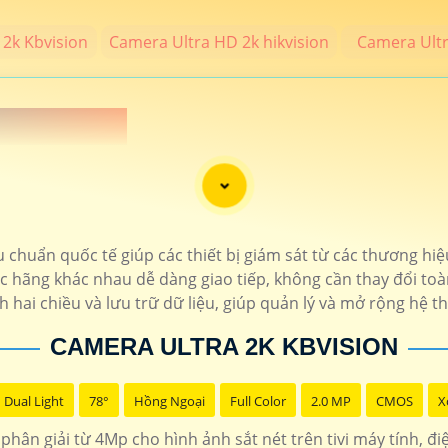
2k Kbvision
Camera Ultra HD 2k hikvision
Camera Ult
 NÉT 2K 💎
MP trở lên đạt chất lượng 2k thương hiệu camera uy tín bảo hành chí
 phẩm camera chính hãng hình ảnh sắt nét cho công trình chất lượng 
 chuẩn quốc tế giúp các thiết bị giám sát từ các thương hi
 hãng khác nhau dễ dàng giao tiếp, không cần thay đổi toà
THÔNG TIN
hai chiều và lưu trữ dữ liệu, giúp quản lý và mở rộng hệ t
7.400.000 VNĐ
Bộ 4 camera sắt nét t
CAMERA ULTRA 2K KBVISION
1.400.000 VNĐ
hổ trợ thẻ nhớ độ phân
Dual Light
78°
Hồng Ngoại
Full Color
2.0 MP
CMOS
X
1.900.000 VNĐ
Camera hình ảnh sắt nét 4MP 
phân giải từ 4Mp cho hình ảnh sắt nét trên tivi máy tính, đ