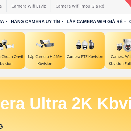
a
Camera Wifi Ezviz
Camera Wifi Imou Giá Rẻ
RA
HÃNG CAMERA UY TÍN
LẮP CAMERA WIFI GIÁ RẺ
 Chuẩn Onvif
Lắp Camera H.265+
Camera PTZ Kbvision
Camera Wif
bvision
Kbvision
Kbvision Full
ra Ultra 2K Kbv
G