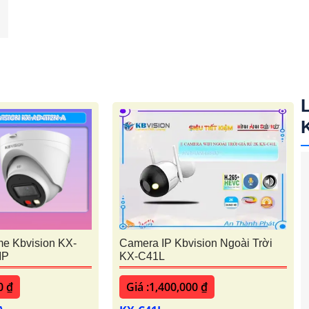
e Kbvision KX-
Camera IP Kbvision Ngoài Trời
MP
KX-C41L
0 ₫
Giá :1,400,000 ₫