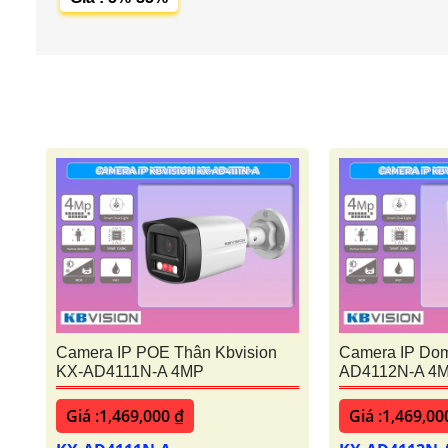
Camera IP POE Thân Kbvision
Camera IP Dom
KX-AD4111N-A 4MP
AD4112N-A 4
Giá :1,469,000 ₫
Giá :1,469,00