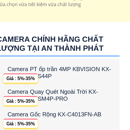
 dome up trần tích hợp micro
IPC-T42EP
lừa chọn vừa tiết kiệm vừa chất lượng
CAMERA CHÍNH HÃNG CHẤT
LƯỢNG TẠI AN THÀNH PHÁT
Camera PT ốp trần 4MP KBVISION KX-
S44P
Giá : 5%-35%
Camera Quay Quét Ngoài Trời KX-
SM4P-PRO
Giá : 5%-35%
Camera Gốc Rộng KX-C4013FN-AB
Giá : 5%-35%