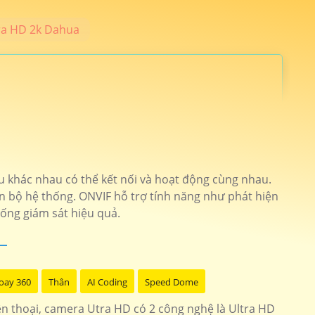
ra HD 2k Dahua
nh hãng 24 tháng. Camera An Thành Phát cung cấp những dòng
. 🛒
ệu khác nhau có thể kết nối và hoạt động cùng nhau.
n bộ hệ thống. ONVIF hỗ trợ tính năng như phát hiện
hống giám sát hiệu quả.
ích hợp micro giá rẻ
Camera Gia Đình
 giải 4mp hồng ngoại 10m
IPC-A42P-D-V2
oay 360
Thân
AI Coding
Speed Dome
tích hợp báo động kbvision
kx-caif4003n-dl-ab
iện thoại, camera Utra HD có 2 công nghệ là Ultra HD