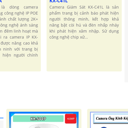
A
KX-C41L
 là dòng camera
Camera Giám Sát KX-C41L là sản
ng công nghệ IP POE
phẩm trang bị cảnh báo phát hiện
ảnh chất lượng 2K+
người thông minh, kết hợp khả
 công nghệ ánh sáng
năng bật còi hú và đèn nhấp nháy
an đêm linh hoạt mà
khi phát hiện xâm nhập. Sử dụng
i ra camera IP KX-
công nghệ chip xử...
 được nâng cao khả
 ninh với trang bị
t hiện người chính