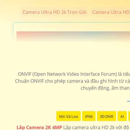
Camera Ultra HD 2k Trọn Gói
Camera Ultra HD 
📗 LẮP CAEMRA HÌNH ẢNH SIÊU SẮT
️🖍 lắp camera hình ảnh chất lượng sắt nét độ phân giải 4
sản
ONVIF (Open Network Video Interface Forum) là tiêu
Chuẩn ONVIF cho phép camera và đầu ghi hình từ các
LOẠI CAMERA ULTRA 2K
chuyển động, âm thanh 
💎 Trọn Bộ Camera 2K
🗂 Camera wifi 360 Siêu Nét
Mic Và Loa
IP66
3D DNR
AI
📶 Camera Siêu nét 4MP Kbvision
Lắp Camera 2K 4MP
Lắp camera ultra HD 2k với độ 