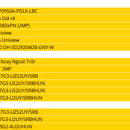
P0950A-PDLK-LBC
 Giá rẻ
98ZePN (2MP)
iview
 Uniview
60 DH-SD29204DB-GNY-W
Xoay Ngoài Trời
T 3MP
47G3-LIZS2UY/SRB
47G3-LIS2UY/SRBHUN
47G3-LIS2UY/SRBHUN
87G3-LI2UY/SRBHUN
47G3-LIZS2UY/SRB
47G3-LI2UY/SRBHUN
83G2-4LI2UHUN