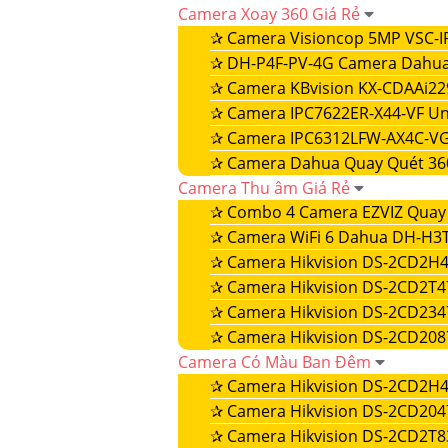
Camera Xoay 360 Giá Rẻ
✰
Camera Visioncop 5MP VSC-I
✰
DH-P4F-PV-4G Camera Dahua
✰
Camera KBvision KX-CDAAi22
✰
Camera IPC7622ER-X44-VF Un
✰
Camera IPC6312LFW-AX4C-VG
✰
Camera Dahua Quay Quét 3
Camera Thu âm Giá Rẻ
✰
Combo 4 Camera EZVIZ Quay 
✰
Camera WiFi 6 Dahua DH-H3
✰
Camera Hikvision DS-2CD2H
✰
Camera Hikvision DS-2CD2T
✰
Camera Hikvision DS-2CD23
✰
Camera Hikvision DS-2CD20
Camera Có Màu Ban Đêm
✰
Camera Hikvision DS-2CD2H
✰
Camera Hikvision DS-2CD20
✰
Camera Hikvision DS-2CD2T