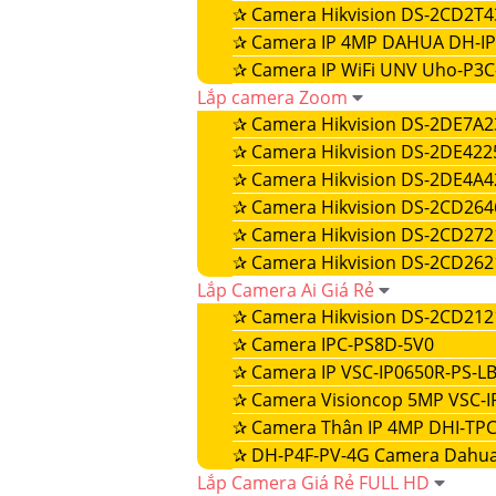
✰
Camera Hikvision DS-2CD2T
✰
Camera IP 4MP DAHUA DH-IP
✰
Camera IP WiFi UNV Uho-P3C
Lắp camera Zoom
✰
Camera Hikvision DS-2DE7A
✰
Camera Hikvision DS-2DE42
✰
Camera Hikvision DS-2DE4A
✰
Camera Hikvision DS-2CD264
✰
Camera Hikvision DS-2CD27
✰
Camera Hikvision DS-2CD26
Lắp Camera Ai Giá Rẻ
✰
Camera Hikvision DS-2CD21
✰
Camera IPC-PS8D-5V0
✰
Camera IP VSC-IP0650R-PS-LB
✰
Camera Visioncop 5MP VSC-I
✰
Camera Thân IP 4MP DHI-TPC
✰
DH-P4F-PV-4G Camera Dahua
Lắp Camera Giá Rẻ FULL HD