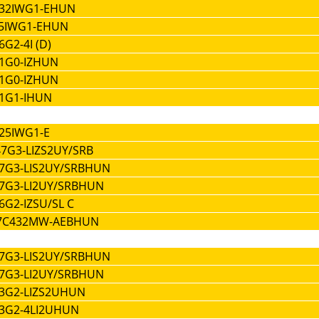
232IWG1-EHUN
25IWG1-EHUN
G2-4I (D)
21G0-IZHUN
21G0-IZHUN
21G1-IHUN
425IWG1-E
47G3-LIZS2UY/SRB
47G3-LIS2UY/SRBHUN
47G3-LI2UY/SRBHUN
6G2-IZSU/SL C
SE7C432MW-AEBHUN
47G3-LIS2UY/SRBHUN
87G3-LI2UY/SRBHUN
83G2-LIZS2UHUN
83G2-4LI2UHUN