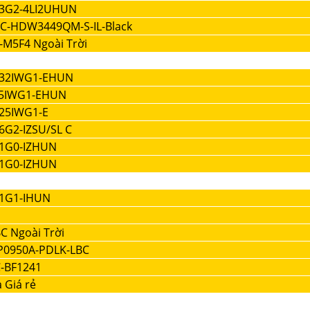
43G2-4LI2UHUN
C-HDW3449QM-S-IL-Black
-M5F4 Ngoài Trời
232IWG1-EHUN
25IWG1-EHUN
425IWG1-E
6G2-IZSU/SL C
21G0-IZHUN
21G0-IZHUN
21G1-IHUN
C Ngoài Trời
P0950A-PDLK-LBC
-BF1241
 Giá rẻ