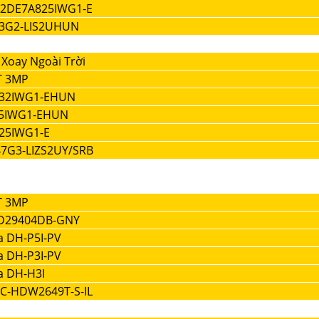
S-2DE7A825IWG1-E
83G2-LIS2UHUN
Xoay Ngoài Trời
T 3MP
232IWG1-EHUN
25IWG1-EHUN
425IWG1-E
47G3-LIZS2UY/SRB
T 3MP
D29404DB-GNY
a DH-P5I-PV
a DH-P3I-PV
a DH-H3I
C-HDW2649T-S-IL