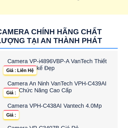
 dome up trần tích hợp micro
IPC-T42EP
CAMERA CHÍNH HÃNG CHẤT
LƯỢNG TẠI AN THÀNH PHÁT
Camera VP-i4896VBP-A VanTech Thiết
kế Đẹp
Giá : Liên Hệ
Camera An Ninh VanTech VPH-C439AI
Chức Năng Cao Cấp
Giá :
Camera VPH-C438AI Vantech 4.0Mp
Giá :
Camera VP-C3407B Giá Rẻ