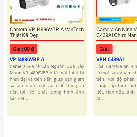
Camera VP-I4896VBP-A VanTech
Camera An Ninh 
Thiết Kế Đẹp
C439AI Chức Năn
Giá : 00 ₫
Giá :
VP-i4896VBP-A
VPH-C439AI
Camera Giá rẻ Cấp Nguồn Qua Dây
Loại Camera an nin
Mạng VP-i4896VBP-A là một thiết bị
là một sản phẩm ch
hiện đại và tiên tiến, giúp bạn giám
tiến. Với độ phân 
sát an ninh một cách dễ dàng và
cung cấp hình ảnh
tiện lợi. Với chất lượng hình ảnh
tiết. Hơn nữa, tín
sắc nét...
AI...