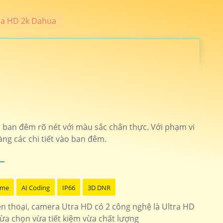
ra HD 2k Dahua
nh hãng 24 tháng. Camera An Thành Phát cung cấp những dòng
. 🛒
 ban đêm rõ nét với màu sắc chân thực. Với phạm vi
àng các chi tiết vào ban đêm.
ích hợp micro giá rẻ
Camera Gia Đình
 giải 4mp hồng ngoại 10m
IPC-A42P-D-V2
ome
AI Coding
IP66
3D DNR
iện thoại, camera Utra HD có 2 công nghệ là Ultra HD
tích hợp báo động kbvision
kx-caif4003n-dl-ab
lừa chọn vừa tiết kiệm vừa chất lượng