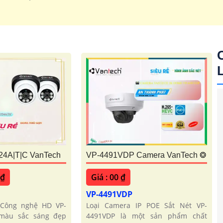
1.700.000 VNĐ
Độ phân gải 2k thiết kế
24A|T|C VanTech
VP-4491VDP Camera VanTech ❂
 ₫
Giá : 00 ₫
C
VP-4491VDP
 Công nghệ HD VP-
Loại Camera IP POE Sắt Nét VP-
màu sắc sáng đẹp
4491VDP là một sản phẩm chất