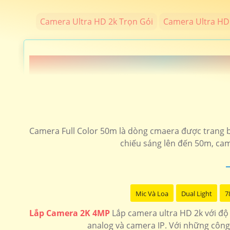
Camera Ultra HD 2k Trọn Gói
Camera Ultra HD 
📗 LẮP CAEMRA HÌNH ẢNH SIÊU SẮT
️🖍 lắp camera hình ảnh chất lượng sắt nét độ phân giải 4
sản
Camera Full Color 50m là dòng cmaera được trang b
chiếu sáng lên đến 50m, came
LOẠI CAMERA ULTRA 2K
💎 Trọn Bộ Camera 2K
Mic Và Loa
Dual Light
7
🗂 Camera wifi 360 Siêu Nét
Lắp Camera 2K 4MP
Lắp camera ultra HD 2k với độ 
📶 Camera Siêu nét 4MP Kbvision
analog và camera IP. Với những công 