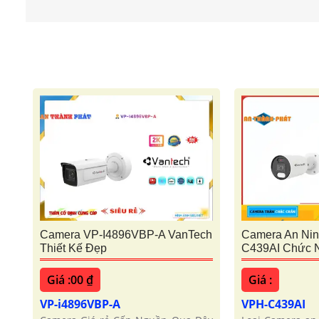
Camera VP-I4896VBP-A VanTech
Camera An Nin
Thiết Kế Đẹp
C439AI Chức 
Giá :00 ₫
Giá :
VP-i4896VBP-A
VPH-C439AI