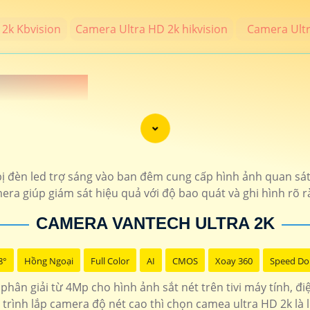
2k Kbvision
Camera Ultra HD 2k hikvision
Camera Ult
 NÉT 2K 💎
MP trở lên đạt chất lượng 2k thương hiệu camera uy tín bảo hành chí
 phẩm camera chính hãng hình ảnh sắt nét cho công trình chất lượng 
ị đèn led trợ sáng vào ban đêm cung cấp hình ảnh quan sát
ra giúp giám sát hiệu quả với độ bao quát và ghi hình rõ r
THÔNG TIN
CAMERA VANTECH ULTRA 2K
7.400.000 VNĐ
Bộ 4 camera sắt nét t
1.400.000 VNĐ
hổ trợ thẻ nhớ độ phân
8°
Hồng Ngoại
Full Color
AI
CMOS
Xoay 360
Speed D
phân giải từ 4Mp cho hình ảnh sắt nét trên tivi máy tính, đ
1.900.000 VNĐ
Camera hình ảnh sắt nét 4MP 
trình lắp camera độ nét cao thì chọn camea ultra HD 2k là 