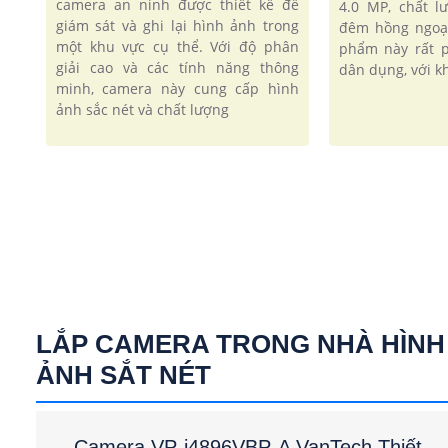
camera an ninh được thiết kế để
4.0 MP, chất 
giám sát và ghi lại hình ảnh trong
đêm hồng ngoạ
một khu vực cụ thể. Với độ phân
phẩm này rất 
giải cao và các tính năng thông
dân dụng, với kh
minh, camera này cung cấp hình
ảnh sắc nét và chất lượng
LẮP CAMERA TRONG NHÀ HÌNH
ẢNH SẮT NÉT
Camera VP-i4896VBP-A VanTech Thiết