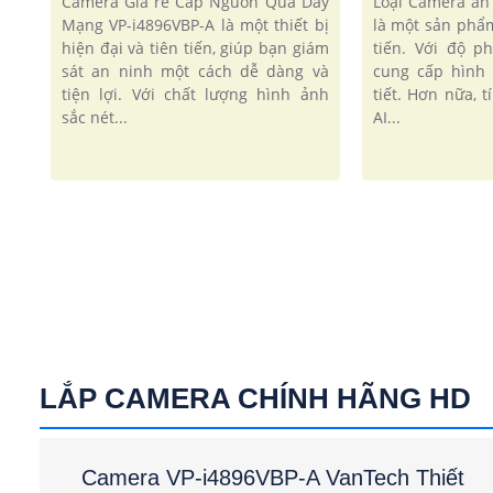
Camera Giá rẻ Cấp Nguồn Qua Dây
Loại Camera an
Mạng VP-i4896VBP-A là một thiết bị
là một sản phẩm
hiện đại và tiên tiến, giúp bạn giám
tiến. Với độ p
sát an ninh một cách dễ dàng và
cung cấp hình 
tiện lợi. Với chất lượng hình ảnh
tiết. Hơn nữa, 
sắc nét...
AI...
LẮP CAMERA CHÍNH HÃNG HD
Camera VP-i4896VBP-A VanTech Thiết