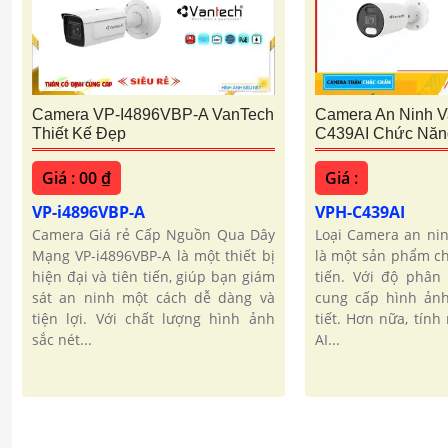
Camera VP-I4896VBP-A VanTech
Camera An Ninh 
Thiết Kế Đẹp
C439AI Chức Năn
Giá : 00 ₫
Giá :
VP-i4896VBP-A
VPH-C439AI
Camera Giá rẻ Cấp Nguồn Qua Dây
Loại Camera an nin
Mạng VP-i4896VBP-A là một thiết bị
là một sản phẩm ch
hiện đại và tiên tiến, giúp bạn giám
tiến. Với độ phân 
sát an ninh một cách dễ dàng và
cung cấp hình ảnh
tiện lợi. Với chất lượng hình ảnh
tiết. Hơn nữa, tín
sắc nét...
AI...