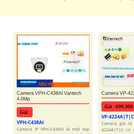
🌟 camera Wifi Siêu Nét
Camera VPH-C438AI Vantech
Camera VP-42
4.0Mp
Giá : 699,300
Giá :
VP-4224A|T|
VPH-C438AI
Camera giá rẻ
Camera IP VPH-C438AI là một loại
4224A|T|C có 