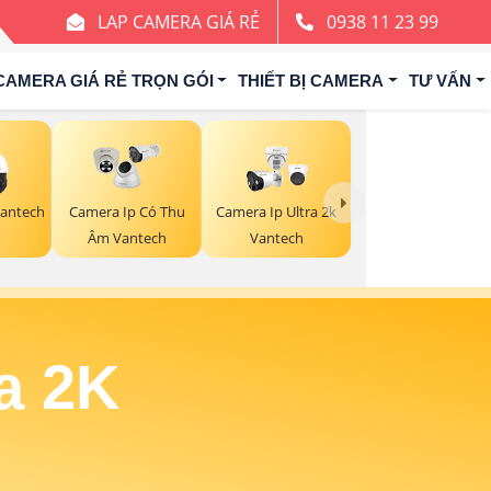
LAP CAMERA GIÁ RẺ
0938 11 23 99
CAMERA GIÁ RẺ TRỌN GÓI
THIẾT BỊ CAMERA
TƯ VẤN
antech
Camera Ip Có Thu
Camera Ip Ultra 2k
Âm Vantech
Vantech
a 2K