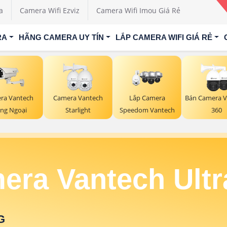
a
Camera Wifi Ezviz
Camera Wifi Imou Giá Rẻ
RA
HÃNG CAMERA UY TÍN
LẮP CAMERA WIFI GIÁ RẺ
ra Vantech
Camera Vantech
Lắp Camera
Bán Camera V
ng Ngoại
Starlight
Speedom Vantech
360
era Vantech Ultr
G