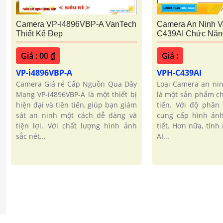
Camera VP-I4896VBP-A VanTech
Camera An Ninh 
Thiết Kế Đẹp
C439AI Chức Năn
Giá : 00 ₫
Giá :
VP-i4896VBP-A
VPH-C439AI
Camera Giá rẻ Cấp Nguồn Qua Dây
Loại Camera an nin
Mạng VP-i4896VBP-A là một thiết bị
là một sản phẩm ch
hiện đại và tiên tiến, giúp bạn giám
tiến. Với độ phân 
sát an ninh một cách dễ dàng và
cung cấp hình ảnh
tiện lợi. Với chất lượng hình ảnh
tiết. Hơn nữa, tín
sắc nét...
AI...