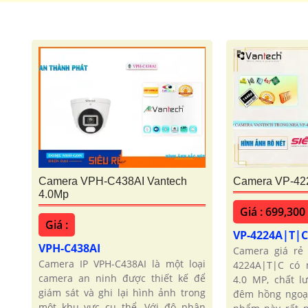
🌟 camera Wifi Siêu Nét
Camera VPH-C438AI Vantech
Camera VP-42
4.0Mp
Giá : 699,300
Giá :
VP-4224A|T|
VPH-C438AI
Camera giá rẻ
Camera IP VPH-C438AI là một loại
4224A|T|C có 
camera an ninh được thiết kế để
4.0 MP, chất 
giám sát và ghi lại hình ảnh trong
đêm hồng ngoạ
một khu vực cụ thể. Với độ phân