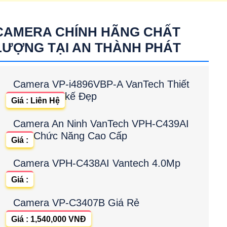
 dome up trần tích hợp micro
IPC-T42EP
CAMERA CHÍNH HÃNG CHẤT
LƯỢNG TẠI AN THÀNH PHÁT
Camera VP-i4896VBP-A VanTech Thiết
kế Đẹp
Giá : Liên Hệ
Camera An Ninh VanTech VPH-C439AI
Chức Năng Cao Cấp
Giá :
Camera VPH-C438AI Vantech 4.0Mp
Giá :
Camera VP-C3407B Giá Rẻ
Giá : 1,540,000 VNĐ