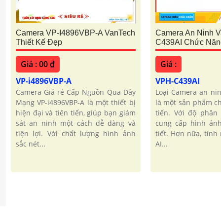
Camera VP-I4896VBP-A VanTech
Camera An Ninh 
Thiết Kế Đẹp
C439AI Chức Năn
Giá : 00 ₫
Giá :
VP-i4896VBP-A
VPH-C439AI
Camera Giá rẻ Cấp Nguồn Qua Dây
Loại Camera an nin
Mạng VP-i4896VBP-A là một thiết bị
là một sản phẩm ch
hiện đại và tiên tiến, giúp bạn giám
tiến. Với độ phân 
sát an ninh một cách dễ dàng và
cung cấp hình ảnh
tiện lợi. Với chất lượng hình ảnh
tiết. Hơn nữa, tín
sắc nét...
AI...