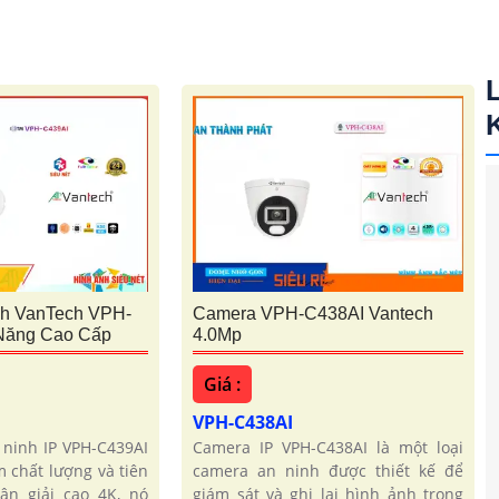
h VanTech VPH-
Camera VPH-C438AI Vantech
Năng Cao Cấp
4.0Mp
Giá :
VPH-C438AI
 ninh IP VPH-C439AI
Camera IP VPH-C438AI là một loại
 chất lượng và tiên
camera an ninh được thiết kế để
hân giải cao 4K, nó
giám sát và ghi lại hình ảnh trong