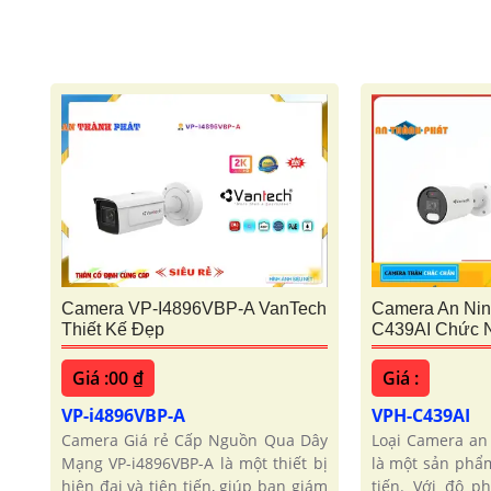
Camera VP-I4896VBP-A VanTech
Camera An Nin
Thiết Kế Đẹp
C439AI Chức 
Giá :00 ₫
Giá :
VP-i4896VBP-A
VPH-C439AI
Camera Giá rẻ Cấp Nguồn Qua Dây
Loại Camera an
Mạng VP-i4896VBP-A là một thiết bị
là một sản phẩm
hiện đại và tiên tiến, giúp bạn giám
tiến. Với độ p