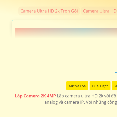
Camera Ultra HD 2k Trọn Gói
Camera Ultra HD 
📗 LẮP CAEMRA HÌNH ẢNH SIÊU SẮT
️🖍 lắp camera hình ảnh chất lượng sắt nét độ phân giải 4
sản
LOẠI CAMERA ULTRA 2K
Mic Và Loa
Dual Light
7
💎 Trọn Bộ Camera 2K
Lắp Camera 2K 4MP
Lắp camera ultra HD 2k với độ 
🗂 Camera wifi 360 Siêu Nét
analog và camera IP. Với những công 
📶 Camera Siêu nét 4MP Kbvision