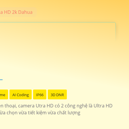
ra HD 2k Dahua
nh hãng 24 tháng. Camera An Thành Phát cung cấp những dòng
. 🛒
ích hợp micro giá rẻ
Camera Gia Đình
ome
AI Coding
IP66
3D DNR
iện thoại, camera Utra HD có 2 công nghệ là Ultra HD
 giải 4mp hồng ngoại 10m
IPC-A42P-D-V2
lừa chọn vừa tiết kiệm vừa chất lượng
tích hợp báo động kbvision
kx-caif4003n-dl-ab