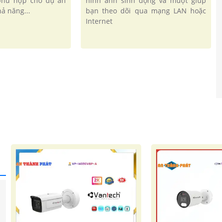
phù hợp cho dự án
hình ảnh sinh động và mượt giúp
ả năng...
bạn theo dõi qua mạng LAN hoặc
Internet
'