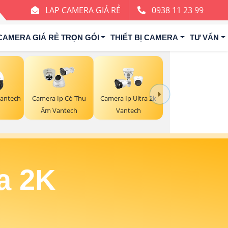
LAP CAMERA GIÁ RẺ
0938 11 23 99
CAMERA GIÁ RẺ TRỌN GÓI
THIẾT BỊ CAMERA
TƯ VẤN
antech
Camera Ip Có Thu
Camera Ip Ultra 2k
Âm Vantech
Vantech
a 2K