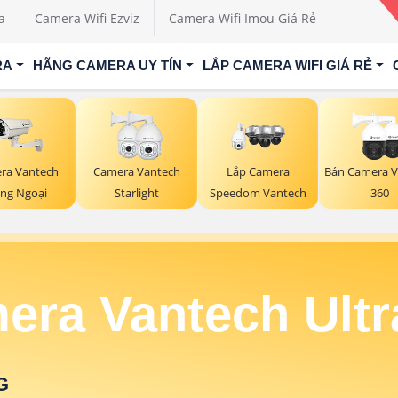
a
Camera Wifi Ezviz
Camera Wifi Imou Giá Rẻ
RA
HÃNG CAMERA UY TÍN
LẮP CAMERA WIFI GIÁ RẺ
ra Vantech
Camera Vantech
Lắp Camera
Bán Camera V
ng Ngoại
Starlight
Speedom Vantech
360
era Vantech Ultr
G