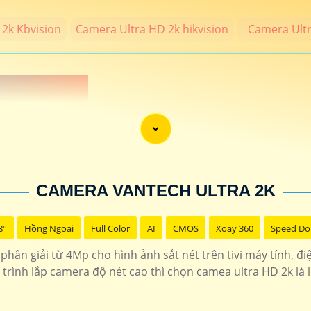
2k Kbvision
Camera Ultra HD 2k hikvision
Camera Ult
 NÉT 2K 💎
MP trở lên đạt chất lượng 2k thương hiệu camera uy tín bảo hành chí
 phẩm camera chính hãng hình ảnh sắt nét cho công trình chất lượng 
CAMERA VANTECH ULTRA 2K
THÔNG TIN
7.400.000 VNĐ
Bộ 4 camera sắt nét t
8°
Hồng Ngoại
Full Color
AI
CMOS
Xoay 360
Speed D
phân giải từ 4Mp cho hình ảnh sắt nét trên tivi máy tính, đ
1.400.000 VNĐ
hổ trợ thẻ nhớ độ phân
trình lắp camera độ nét cao thì chọn camea ultra HD 2k là 
1.900.000 VNĐ
Camera hình ảnh sắt nét 4MP 