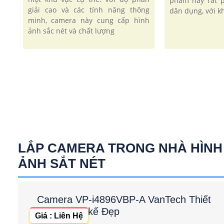
phẩm này rất 
giải cao và các tính năng thông
dân dụng, với kh
minh, camera này cung cấp hình
ảnh sắc nét và chất lượng
LẮP CAMERA TRONG NHÀ HÌNH
ẢNH SẮT NÉT
Camera VP-i4896VBP-A VanTech Thiết
kế Đẹp
Giá : Liên Hệ