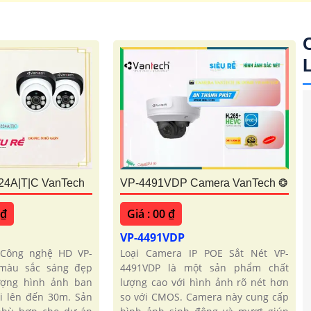
1.700.000 VNĐ
Độ phân gải 2k thiết kế
24A|T|C VanTech
VP-4491VDP Camera VanTech ❂
 ₫
Giá : 00 ₫
C
VP-4491VDP
 Công nghệ HD VP-
Loại Camera IP POE Sắt Nét VP-
màu sắc sáng đẹp
4491VDP là một sản phẩm chất
lượng hình ảnh ban
lượng cao với hình ảnh rõ nét hơn
i lên đến 30m. Sản
so với CMOS. Camera này cung cấp