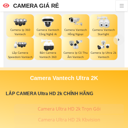
CAMERA GIÁ RẺ
Camera Ip 360
Camera Vantech
Camera Vantech
Camera Vantech
Vantech
Công Nghệ Ai
Hồng Ngoại
Starlight
Lắp Camera
Bán Camera
Camera Ip Có Thu
Camera Ip Ultra 2k
Speedom Vantech
Vantech 360
Âm Vantech
Vantech
Camera Vantech Ultra 2K
LẮP CAMERA Ultra HD 2k CHÍNH HÃNG
Camera Ultra HD 2k Trọn Gói
Camera Ultra HD 2k Kbvision