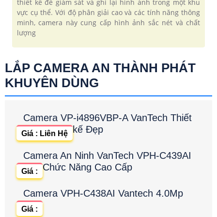
thiết kế để giám sát và ghi lại hình ảnh trong một khu
vực cụ thể. Với độ phân giải cao và các tính năng thông
minh, camera này cung cấp hình ảnh sắc nét và chất
lượng
LẮP CAMERA AN THÀNH PHÁT
KHUYÊN DÙNG
Camera VP-i4896VBP-A VanTech Thiết
kế Đẹp
Giá : Liên Hệ
Camera An Ninh VanTech VPH-C439AI
Chức Năng Cao Cấp
Giá :
Camera VPH-C438AI Vantech 4.0Mp
Giá :