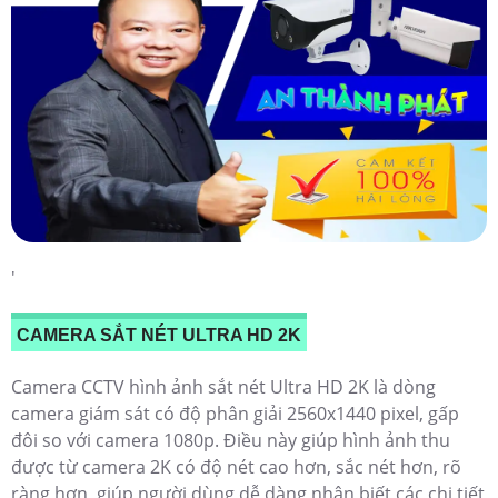
'
CAMERA SẮT NÉT ULTRA HD 2K
Camera CCTV hình ảnh sắt nét Ultra HD 2K là dòng
camera giám sát có độ phân giải 2560x1440 pixel, gấp
đôi so với camera 1080p. Điều này giúp hình ảnh thu
được từ camera 2K có độ nét cao hơn, sắc nét hơn, rõ
ràng hơn, giúp người dùng dễ dàng nhận biết các chi tiết