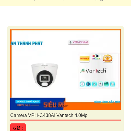
7.400.000 VNĐ
Bộ 4 camera sắt nét tích hợp micro giá rẻ
Camera Gia
Đình
🗂 Camera wifi 360 Siêu Nét
1.400.000 VNĐ
hổ trợ thẻ nhớ độ phân giải 4mp hồng ngoại 10m
IPC-
A42P-D-V2
📶 Camera Siêu nét 4MP Kbvision
1.900.000 VNĐ
Camera hình ảnh sắt nét 4MP tích hợp báo động kbvision
kx-caif4003n-dl-ab
🌟 camera Wifi Siêu Nét
1.700.000 VNĐ
Độ phân gải 2k thiết kế dome up trần tích hợp micro
IPC-
T42EP
Camera VPH-C438AI Vantech 4.0Mp
Giá :