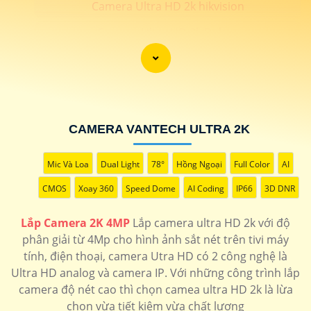
Camera Ultra HD 2k hikvision
Camera Ultra HD 2k Dahua
📗 LẮP CAEMRA HÌNH ẢNH SIÊU SẮT NÉT 2K
💎
CAMERA VANTECH ULTRA 2K
️🖍 lắp camera hình ảnh chất lượng sắt nét độ phân giải
4MP trở lên đạt chất lượng 2k thương hiệu camera uy tín
Mic Và Loa
Dual Light
78°
Hồng Ngoại
Full Color
AI
bảo hành chính hãng 24 tháng. Camera An Thành Phát
cung cấp những dòng sản phẩm camera chính hãng hình
CMOS
Xoay 360
Speed Dome
AI Coding
IP66
3D DNR
ảnh sắt nét cho công trình chất lượng . 🛒
Lắp Camera 2K 4MP
Lắp camera ultra HD 2k với độ
phân giải từ 4Mp cho hình ảnh sắt nét trên tivi máy
tính, điện thoại, camera Utra HD có 2 công nghệ là
LOẠI CAMERA ULTRA 2K
Ultra HD analog và camera IP. Với những công trình lắp
THÔNG TIN
camera độ nét cao thì chọn camea ultra HD 2k là lừa
💎 Trọn Bộ Camera 2K
chọn vừa tiết kiệm vừa chất lượng