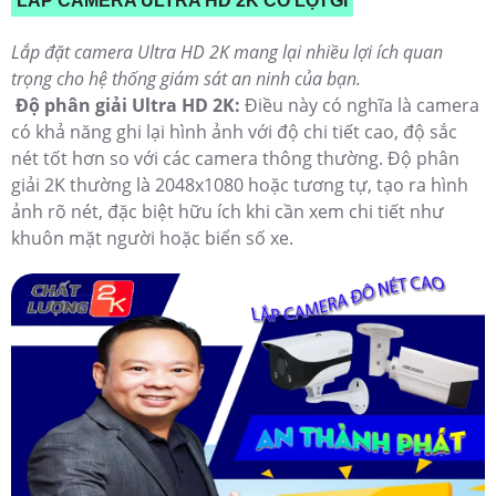
LẮP CAMERA ULTRA HD 2K CÓ LỢI GÌ
Lắp đặt camera Ultra HD 2K mang lại nhiều lợi ích quan
trọng cho hệ thống giám sát an ninh của bạn.
Độ phân giải Ultra HD 2K:
Điều này có nghĩa là camera
có khả năng ghi lại hình ảnh với độ chi tiết cao, độ sắc
nét tốt hơn so với các camera thông thường. Độ phân
giải 2K thường là 2048x1080 hoặc tương tự, tạo ra hình
ảnh rõ nét, đặc biệt hữu ích khi cần xem chi tiết như
khuôn mặt người hoặc biển số xe.