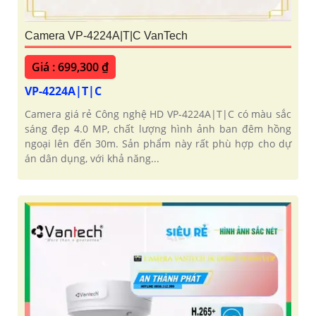
Camera VP-4224A|T|C VanTech
Giá : 699,300 ₫
VP-4224A|T|C
Camera giá rẻ Công nghệ HD VP-4224A|T|C có màu sắc
sáng đẹp 4.0 MP, chất lượng hình ảnh ban đêm hồng
ngoại lên đến 30m. Sản phẩm này rất phù hợp cho dự
án dân dụng, với khả năng...