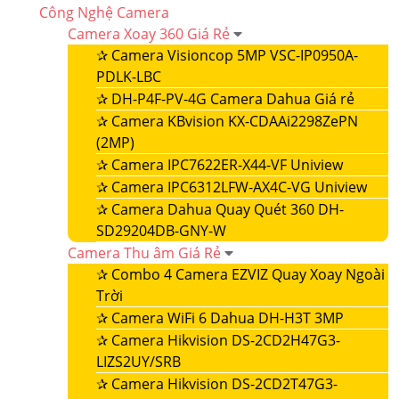
Công Nghệ Camera
Camera Xoay 360 Giá Rẻ
✰
Camera Visioncop 5MP VSC-IP0950A-
PDLK-LBC
✰
DH-P4F-PV-4G Camera Dahua Giá rẻ
✰
Camera KBvision KX-CDAAi2298ZePN
(2MP)
✰
Camera IPC7622ER-X44-VF Uniview
✰
Camera IPC6312LFW-AX4C-VG Uniview
✰
Camera Dahua Quay Quét 360 DH-
SD29204DB-GNY-W
Camera Thu âm Giá Rẻ
✰
Combo 4 Camera EZVIZ Quay Xoay Ngoài
Trời
✰
Camera WiFi 6 Dahua DH-H3T 3MP
✰
Camera Hikvision DS-2CD2H47G3-
LIZS2UY/SRB
✰
Camera Hikvision DS-2CD2T47G3-