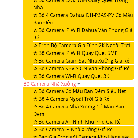
✰
Bộ Camera Ezviz WiFi Quay Quét Trong
Nhà
✰
Bộ 4 Camera Dahua DH-P3AS-PV Có Màu
Ban Đêm
✰
Bộ Camera IP WIFI Dahua Văn Phòng Giá
Rẻ
✰
Trọn Bộ Camera Gia Đình 2K Ngoài Trời
✰
Bộ Camera IP WiFi Quay Quét 5MP
✰
Bộ Camera Giám Sát Nhà Xưởng Giá Rẻ
✰
Bộ Camera KBVISION Văn Phòng Giá Rẻ
✰
Bộ Camera Wi-Fi Quay Quét 3K
Bộ Camera Nhà Xưởng
✰
Bộ Camera Có Màu Ban Đêm Siêu Nét
✰
Bộ 4 Camera Ngoài Trời Giá Rẻ
✰
Bộ 4 Camera Nhà Xưởng Có Màu Ban
Đêm
✰
Bộ Camera An Ninh Khu Phố Giá Rẻ
✰
Bộ Camera IP Nhà Xưởng Giá Rẻ
✰
Báo Giá Trọn gói Camera Kho Hàng sắc