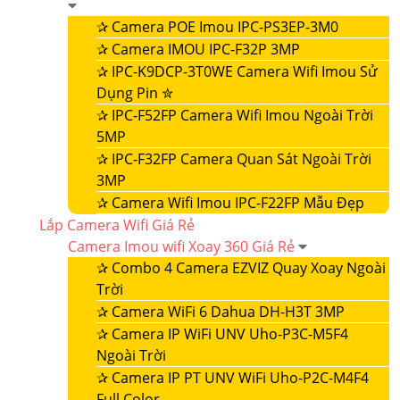
✰
Camera POE Imou IPC-PS3EP-3M0
✰
Camera IMOU IPC-F32P 3MP
✰
IPC-K9DCP-3T0WE Camera Wifi Imou Sử
Dụng Pin ✮
✰
IPC-F52FP Camera Wifi Imou Ngoài Trời
5MP
✰
IPC-F32FP Camera Quan Sát Ngoài Trời
3MP
✰
Camera Wifi Imou IPC-F22FP Mẫu Đẹp
Lắp Camera Wifi Giá Rẻ
Camera Imou wifi Xoay 360 Giá Rẻ
✰
Combo 4 Camera EZVIZ Quay Xoay Ngoài
Trời
✰
Camera WiFi 6 Dahua DH-H3T 3MP
✰
Camera IP WiFi UNV Uho-P3C-M5F4
Ngoài Trời
✰
Camera IP PT UNV WiFi Uho-P2C-M4F4
Full Color