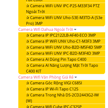
✰
Camera WiFi UNV IPC-P2S-M33F34 PTZ
Ngoài Trời
✰
Camera WiFi UNV Uho-S3E-M3TD-A (S3e
Pro) 3MP
Camera Wifi Dahua Ngoài Trời
✰
Camera IP IPC2122LB-AF40-ECO 3MP
✰
Camera IP WiFI UNV Uho-C1-M3F3 3MP
✰
Camera WiFi UNV Uho-B2D-M5F4D 5MP
✰
Camera WiFi UNV IPC-B2D-M3F4D 3MP
✰
Camera AI Dùng Pin Tapo C400
✰
Camera AI Năng Lượng Mặt Trời Tapo
C400 KIT
Camera Wifi Văn Phòng Giá Rẻ
✰
Camera Góc Rộng VIGI C685I
✰
Camera IP Wi-Fi Tapo C125
✰
Camera Trong Nhà DS-2CD2443G2-IW
(W)
✰
Camera Wifi Cube IPC-C32SP