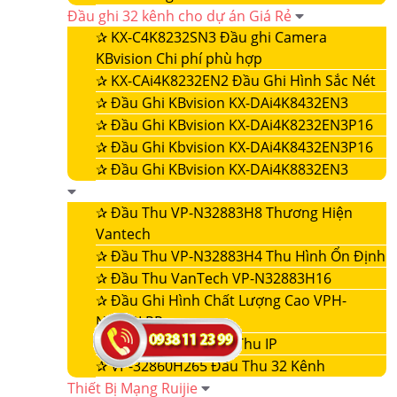
Đầu ghi 32 kênh cho dự án Giá Rẻ
✰
KX-C4K8232SN3 Đầu ghi Camera
KBvision Chi phí phù hợp
✰
KX-CAi4K8232EN2 Đầu Ghi Hình Sắc Nét
✰
Đầu Ghi KBvision KX-DAi4K8432EN3
✰
Đầu Ghi KBvision KX-DAi4K8232EN3P16
✰
Đầu Ghi Kbvision KX-DAi4K8432EN3P16
✰
Đầu Ghi KBvision KX-DAi4K8832EN3
✰
Đầu Thu VP-N32883H8 Thương Hiện
Vantech
✰
Đầu Thu VP-N32883H4 Thu Hình Ổn Định
✰
Đầu Thu VanTech VP-N32883H16
✰
Đầu Ghi Hình Chất Lượng Cao VPH-
N4432LPR
✰
VP-32860NVR Đầu Thu IP
✰
VP-32860H265 Đầu Thu 32 Kênh
Thiết Bị Mạng Ruijie