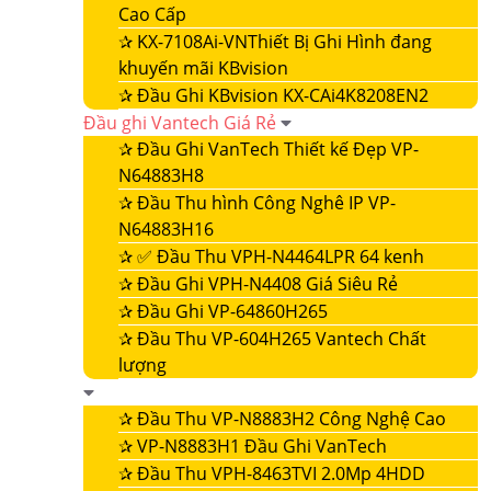
Cao Cấp
✰
KX-7108Ai-VNThiết Bị Ghi Hình đang
khuyến mãi KBvision
✰
Đầu Ghi KBvision KX-CAi4K8208EN2
Đầu ghi Vantech Giá Rẻ
✰
Đầu Ghi VanTech Thiết kế Đẹp VP-
N64883H8
✰
Đầu Thu hình Công Nghê IP VP-
N64883H16
✰
✅ Đầu Thu VPH-N4464LPR 64 kenh
✰
Đầu Ghi VPH-N4408 Giá Siêu Rẻ
✰
Đầu Ghi VP-64860H265
✰
Đầu Thu VP-604H265 Vantech Chất
lượng
✰
Đầu Thu VP-N8883H2 Công Nghệ Cao
✰
VP-N8883H1 Đầu Ghi VanTech
✰
Đầu Thu VPH-8463TVI 2.0Mp 4HDD