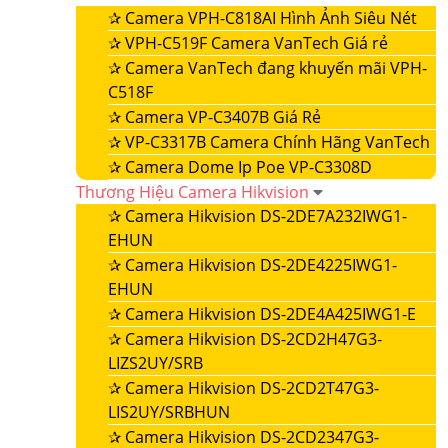
✰
Camera VPH-C818AI Hình Ảnh Siêu Nét
✰
VPH-C519F Camera VanTech Giá rẻ
✰
Camera VanTech đang khuyến mãi VPH-
C518F
✰
Camera VP-C3407B Giá Rẻ
✰
VP-C3317B Camera Chính Hãng VanTech
✰
Camera Dome Ip Poe VP-C3308D
Thương Hiệu Camera Hikvision
✰
Camera Hikvision DS-2DE7A232IWG1-
EHUN
✰
Camera Hikvision DS-2DE4225IWG1-
EHUN
✰
Camera Hikvision DS-2DE4A425IWG1-E
✰
Camera Hikvision DS-2CD2H47G3-
LIZS2UY/SRB
✰
Camera Hikvision DS-2CD2T47G3-
LIS2UY/SRBHUN
✰
Camera Hikvision DS-2CD2347G3-