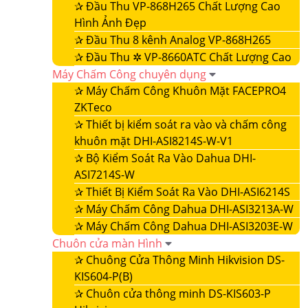
✰
Đầu Thu VP-868H265 Chất Lượng Cao
Hình Ảnh Đẹp
✰
Đầu Thu 8 kênh Analog VP-868H265
✰
Đầu Thu ✲ VP-8660ATC Chất Lượng Cao
Máy Chấm Công chuyên dụng
✰
Máy Chấm Công Khuôn Mặt FACEPRO4
ZKTeco
✰
Thiết bị kiểm soát ra vào và chấm công
khuôn mặt DHI-ASI8214S-W-V1
✰
Bộ Kiểm Soát Ra Vào Dahua DHI-
ASI7214S-W
✰
Thiết Bị Kiểm Soát Ra Vào DHI-ASI6214S
✰
Máy Chấm Công Dahua DHI-ASI3213A-W
✰
Máy Chấm Công Dahua DHI-ASI3203E-W
Chuôn cửa màn Hình
✰
Chuông Cửa Thông Minh Hikvision DS-
KIS604-P(B)
✰
Chuôn cửa thông minh DS-KIS603-P