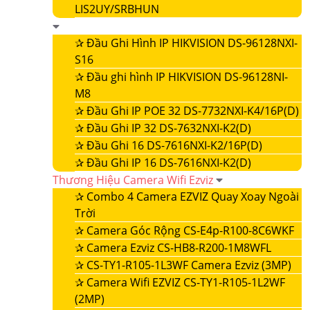
LIS2UY/SRBHUN
✰
Đầu Ghi Hình IP HIKVISION DS-96128NXI-
S16
✰
Đầu ghi hình IP HIKVISION DS-96128NI-
M8
✰
Đầu Ghi IP POE 32 DS-7732NXI-K4/16P(D)
✰
Đầu Ghi IP 32 DS-7632NXI-K2(D)
✰
Đầu Ghi 16 DS-7616NXI-K2/16P(D)
✰
Đầu Ghi IP 16 DS-7616NXI-K2(D)
Thương Hiệu Camera Wifi Ezviz
✰
Combo 4 Camera EZVIZ Quay Xoay Ngoài
Trời
✰
Camera Góc Rộng CS-E4p-R100-8C6WKF
✰
Camera Ezviz CS-HB8-R200-1M8WFL
✰
CS-TY1-R105-1L3WF Camera Ezviz (3MP)
✰
Camera Wifi EZVIZ CS-TY1-R105-1L2WF
(2MP)