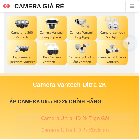
CAMERA GIÁ RẺ
Camera Ip 360
Camera Vantech
Camera Vantech
Camera Vantech
Vantech
Công Nghệ Ai
Hồng Ngoại
Starlight
Lắp Camera
Bán Camera
Camera Ip Có Thu
Camera Ip Ultra 2k
Speedom Vantech
Vantech 360
Âm Vantech
Vantech
Camera Vantech Ultra 2K
LẮP CAMERA Ultra HD 2k CHÍNH HÃNG
Camera Ultra HD 2k Trọn Gói
Camera Ultra HD 2k Kbvision