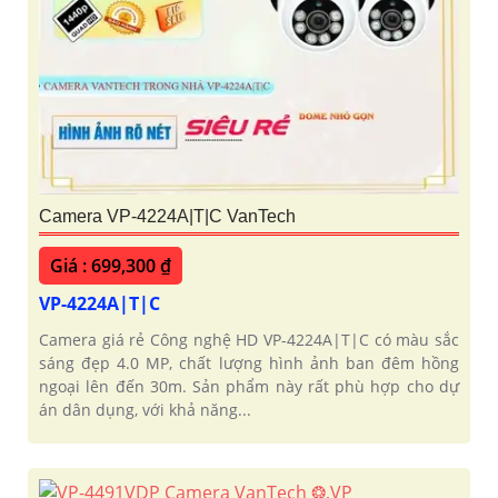
Camera VP-4224A|T|C VanTech
Giá : 699,300 ₫
VP-4224A|T|C
Camera giá rẻ Công nghệ HD VP-4224A|T|C có màu sắc
sáng đẹp 4.0 MP, chất lượng hình ảnh ban đêm hồng
ngoại lên đến 30m. Sản phẩm này rất phù hợp cho dự
án dân dụng, với khả năng...