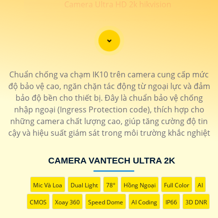
Camera Ultra HD 2k hikvision
Camera Ultra HD 2k Dahua
📗 LẮP CAEMRA HÌNH ẢNH SIÊU SẮT NÉT 2K
💎
Chuẩn chống va chạm IK10 trên camera cung cấp mức
độ bảo vệ cao, ngăn chặn tác động từ ngoại lực và đảm
️🖍 lắp camera hình ảnh chất lượng sắt nét độ phân giải
bảo độ bền cho thiết bị. Đây là chuẩn bảo vệ chống
4MP trở lên đạt chất lượng 2k thương hiệu camera uy tín
nhập ngoại (Ingress Protection code), thích hợp cho
bảo hành chính hãng 24 tháng. Camera An Thành Phát
những camera chất lượng cao, giúp tăng cường độ tin
cung cấp những dòng sản phẩm camera chính hãng hình
cậy và hiệu suất giám sát trong môi trường khắc nghiệt
ảnh sắt nét cho công trình chất lượng . 🛒
CAMERA VANTECH ULTRA 2K
LOẠI CAMERA ULTRA 2K
Mic Và Loa
Dual Light
78°
Hồng Ngoại
Full Color
AI
THÔNG TIN
CMOS
Xoay 360
Speed Dome
AI Coding
IP66
3D DNR
💎 Trọn Bộ Camera 2K