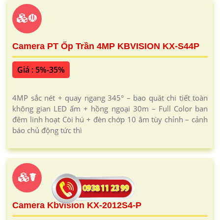
☫
Camera PT Ốp Trần 4MP KBVISION KX-S44P
Giá : 5%-35%
4MP sắc nét + quay ngang 345° – bao quát chi tiết toàn
không gian LED ấm + hồng ngoại 30m – Full Color ban
đêm linh hoạt Còi hú + đèn chớp 10 âm tùy chỉnh – cảnh
báo chủ động tức thì
☤
Camera Kbvision KX-2012S4-P