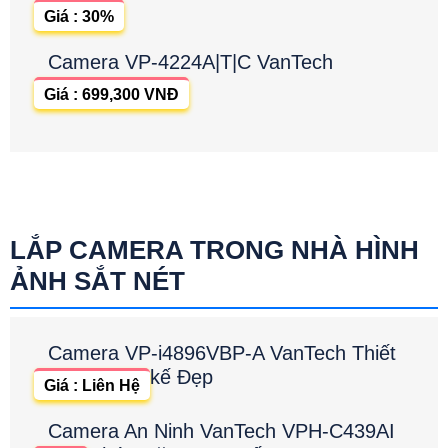
Giá : 30%
Camera VP-4224A|T|C VanTech
Giá : 699,300 VNĐ
LẮP CAMERA TRONG NHÀ HÌNH
ẢNH SẮT NÉT
Camera VP-i4896VBP-A VanTech Thiết
kế Đẹp
Giá : Liên Hệ
Camera An Ninh VanTech VPH-C439AI