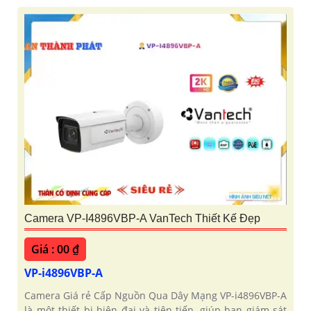
Camera VP-I4896VBP-A VanTech Thiết Kế Đẹp
Giá : 00 ₫
VP-i4896VBP-A
Camera Giá rẻ Cấp Nguồn Qua Dây Mạng VP-i4896VBP-A
là một thiết bị hiện đại và tiên tiến, giúp bạn giám sát