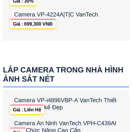
Giá : 30%
Camera VP-4224A|T|C VanTech
Giá : 699,300 VNĐ
LẮP CAMERA TRONG NHÀ HÌNH
ẢNH SẮT NÉT
Camera VP-i4896VBP-A VanTech Thiết
kế Đẹp
Giá : Liên Hệ
Camera An Ninh VanTech VPH-C439AI
Chức Năng Cao Cấp