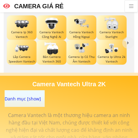
CAMERA GIÁ RẺ
Camera Ip 360
Camera Vantech
Camera Vantech
Camera Vantech
Vantech
Công Nghệ Ai
Hồng Ngoại
Starlight
Lắp Camera
Bán Camera
Camera Ip Có Thu
Camera Ip Ultra 2k
Speedom Vantech
Vantech 360
Âm Vantech
Vantech
Camera Vantech Ultra 2K
Camera Vantech là một thương hiệu camera an ninh
hàng đầu tại Việt Nam, chúng được thiết kế với công
nghệ hiện đại và chất lượng cao để khẳng định an ninh
và giám sát tốt cho ngôi nhà, cửa hàng, văn phòng