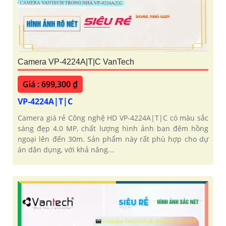
Camera VP-4224A|T|C VanTech
Giá : 699,300 ₫
VP-4224A|T|C
Camera giá rẻ Công nghệ HD VP-4224A|T|C có màu sắc
sáng đẹp 4.0 MP, chất lượng hình ảnh ban đêm hồng
ngoại lên đến 30m. Sản phẩm này rất phù hợp cho dự
án dân dụng, với khả năng...