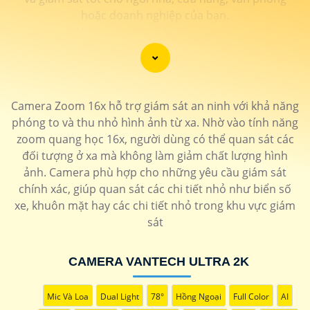
hoặc doanh nghiệp của bạn.
Vantech Việt Nam cung cấp các dòng sản phẩm
camera giám sát chất lượng cao như camera IP,
camera HD-TVI, camera AHD, camera wifi, camera
thông minh, và nhiều hơn nữa. Các sản phẩm của
Vantech được sản xuất theo tiêu chuẩn chất lượng cao,
Camera Zoom 16x hỗ trợ giám sát an ninh với khả năng
đáng tin cậy và dễ sử dụng.
phóng to và thu nhỏ hình ảnh từ xa. Nhờ vào tính năng
Điểm mạnh của Camera Vantech là chất lượng dịch vụ
zoom quang học 16x, người dùng có thể quan sát các
tốt và hỗ trợ khách hàng chu đáo. Đội ngũ nhân viên kỹ
đối tượng ở xa mà không làm giảm chất lượng hình
thuật chuyên nghiệp của Vantech sẽ giúp bạn lựa chọn
ảnh. Camera phù hợp cho những yêu cầu giám sát
giải pháp camera phù hợp với nhu cầu và ngân sách
chính xác, giúp quan sát các chi tiết nhỏ như biển số
của bạn.
xe, khuôn mặt hay các chi tiết nhỏ trong khu vực giám
Nếu bạn đang tìm kiếm một giải pháp giám sát an ninh
sát
tốt cho ngôi nhà hoặc doanh nghiệp của mình, Camera
Vantech Việt Nam là một lựa chọn hàng đầu mà bạn có
CAMERA VANTECH ULTRA 2K
thể tin tưởng.
Mic Và Loa
Dual Light
78°
Hồng Ngoại
Full Color
AI