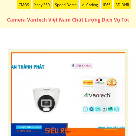
CMOS
Xoay 360
Speed Dome
AI Coding
IP66
3D DNR
Camera Vantech Việt Nam Chất Lượng Dịch Vụ Tốt
'