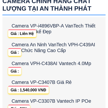
CAMERA CHÍNH HÃNG CHẤT
LƯỢNG TẠI AN THÀNH PHÁT
Camera VP-i4896VBP-A VanTech Thiết
kế Đẹp
Giá : Liên Hệ
Camera An Ninh VanTech VPH-C439AI
Chức Năng Cao Cấp
Giá :
Camera VPH-C438AI Vantech 4.0Mp
Giá :
Camera VP-C3407B Giá Rẻ
Giá : 1,540,000 VNĐ
Camera VP-C3307B Vantech IP POe