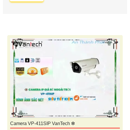
Camera VP-411SIP VanTech ❇