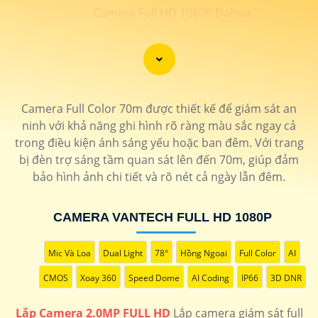
Camera Full HD 1080P Dahua
📗 LẮP CAMERA FULL HD GIÁ RẺ 💎
️🖍 lắp camera full hd với Độ phân giải cao dễ dàng giám
Camera Full Color 70m được thiết kế để giám sát an
sát trên điện thaoi5 máy tính Camera Full HD 1080p có
ninh với khả năng ghi hình rõ ràng màu sắc ngay cả
độ phân giải 1920 x 1080 trở lên với hơn 2 triệu điểm ảnh
trong điều kiện ánh sáng yếu hoặc ban đêm. Với trang
do đó có nhiều ưu việt quan trọng, giúp nó trở thành lựa
bị đèn trợ sáng tầm quan sát lên đến 70m, giúp đảm
chọn phổ biến trong việc cải thiện an ninh và giám sát. 🛒
bảo hình ảnh chi tiết và rõ nét cả ngày lẫn đêm.
CAMERA VANTECH FULL HD 1080P
LOẠI CAMERA FULL HD 1080P /td>
THÔNG TIN
Mic Và Loa
Dual Light
78°
Hồng Ngoại
Full Color
AI
💎 Lắp Camera Wifi FULL HD giá rẻ
CMOS
Xoay 360
Speed Dome
AI Coding
IP66
3D DNR
800.000 VNĐ
Góc nhìn rộng thiết kế nhỏ gọn của ezviz
CS-H1c-R101-
1G2WR
Lắp Camera 2.0MP FULL HD
Lắp camera giám sát full