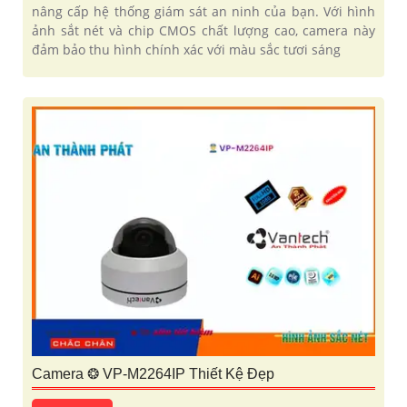
nâng cấp hệ thống giám sát an ninh của bạn. Với hình
ảnh sắt nét và chip CMOS chất lượng cao, camera này
đảm bảo thu hình chính xác với màu sắc tươi sáng
Camera ❂ VP-M2264IP Thiết Kệ Đẹp