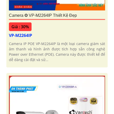
Camera ❂ VP-M2264IP Thiết Kệ Đẹp
Giá : 30%
VP-M2264IP
Camera IP POE VP-M2264IP là một loại camera giám sát
âm thanh và hình ảnh được tích hợp sẵn công nghệ
Power over Ethernet (POE). Camera này được thiết kế để
dễ dàng cài đặt và sử...