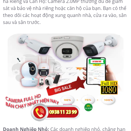
hà Riêng và Căn Hộ: Camera 2.0MP thường đủ để giám
sát và bảo vệ nhà riêng hoặc căn hộ của bạn. Bạn có thể
theo dõi các hoạt động xung quanh nhà, cửa ra vào, sân
sau và sân trước.
Doanh Nghiệp Nhỏ:
Các doanh nghiệp nhỏ, chẳng hạn