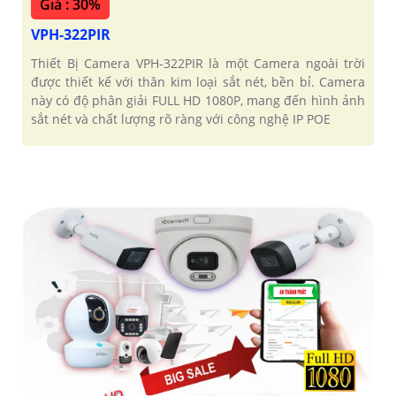
Giá : 30%
VPH-322PIR
Thiết Bị Camera VPH-322PIR là một Camera ngoài trời
được thiết kế với thân kim loại sắt nét, bền bỉ. Camera
này có độ phân giải FULL HD 1080P, mang đến hình ảnh
sắt nét và chất lượng rõ ràng với công nghệ IP POE