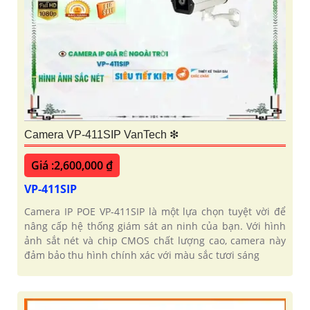
Camera VP-411SIP VanTech ❇
Giá :2,600,000 ₫
VP-411SIP
Camera IP POE VP-411SIP là một lựa chọn tuyệt vời để
nâng cấp hệ thống giám sát an ninh của bạn. Với hình
ảnh sắt nét và chip CMOS chất lượng cao, camera này
đảm bảo thu hình chính xác với màu sắc tươi sáng