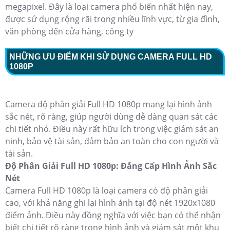
megapixel. Đây là loại camera phổ biến nhất hiện nay,
được sử dụng rộng rãi trong nhiều lĩnh vực, từ gia đình,
văn phòng đến cửa hàng, công ty
NHỮNG ƯU ĐIỂM KHI SỬ DỤNG CAMERA FULL HD
1080P
Camera độ phân giải Full HD 1080p mang lại hình ảnh
sắc nét, rõ ràng, giúp người dùng dễ dàng quan sát các
chi tiết nhỏ. Điều này rất hữu ích trong việc giám sát an
ninh, bảo vệ tài sản, đảm bảo an toàn cho con người và
tài sản.
Độ Phân Giải Full HD 1080p: Đẳng Cấp Hình Ảnh Sắc
Nét
Camera Full HD 1080p là loại camera có độ phân giải
cao, với khả năng ghi lại hình ảnh tại độ nét 1920x1080
điểm ảnh. Điều này đồng nghĩa với việc bạn có thể nhận
biết chi tiết rõ ràng trong hình ảnh và giám sát một khu