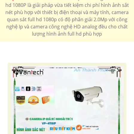
hd 1080P là giải pháp vừa tiết kiệm chi phí hình ảnh sắt
🗂 Bộ camera full hd 1080p văn phòng
nét phù hợp với thiết bị điện thoại và máy tính, camera
4.000.000 VNĐ
Hồng ngoại 20m độ phân giải 2.0MP
Camera văn phòng
quan sát full hd 1080p có độ phân giải 2.0Mp với công
📶 Lắp camera wifi cube 2.0MP
nghệ Ip và camera công nghệ HD analog đều cho chất
1.600.000 VNĐ
Âm thanh to rõ góc rộng thương hiệu hikvision
HIK-VISION-
lượng hình ảnh full hd phù hợp
DS-2CD2421G0-IW
🌟 Camera sắt nét full hd kbvision
1.200.000 VNĐ
Độ phân giải 2.0Mp camera có màu ban đêm
KX-CF2204S-
A