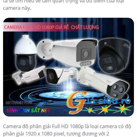
ta sẽ tìm hiểu về tầm quan trọng và ưu điểm của loại
camera này.
Camera độ phân giải Full HD 1080p là loại camera có độ
phân giải 1920 x 1080 pixel, tương đương với 2