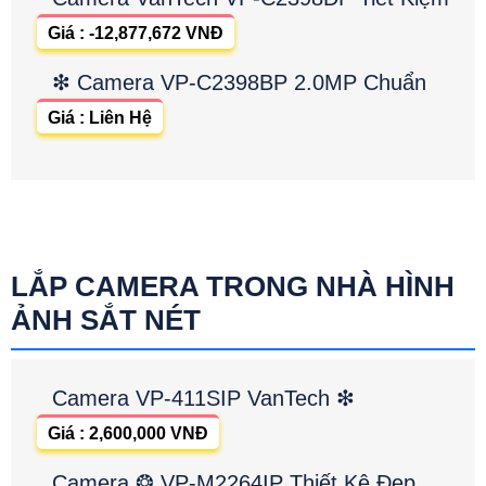
Giá : -12,877,672 VNĐ
❇ Camera VP-C2398BP 2.0MP Chuẩn
Giá : Liên Hệ
LẮP CAMERA TRONG NHÀ HÌNH
ẢNH SẮT NÉT
Camera VP-411SIP VanTech ❇
Giá : 2,600,000 VNĐ
Camera ❂ VP-M2264IP Thiết Kệ Đẹp