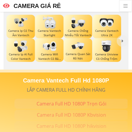
CAMERA GIÁ RẺ
Camera Ip Có Thu
Camera Vantech
Camera Chống
Camera Vantech
Âm Vantech
Starlight
Nhiễu Tốt Vantech
Ultra 2K
Camera Quan Sát
Camera Ip AI Full
Camera Wifi
Camera Uniview
Rõ Nét
Color Vantech
Vantech Có Báo
Có Chống Trộm
Động
Camera Vantech Full Hd 1080P
LẮP CAMERA FULL HD CHÍNH HÃNG
Camera Full HD 1080P Trọn Gói
Camera Full HD 1080P Kbvision
Camera Full HD 1080P hikvision