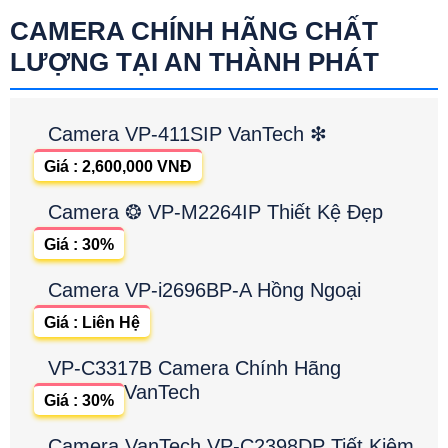
CAMERA CHÍNH HÃNG CHẤT
LƯỢNG TẠI AN THÀNH PHÁT
Camera VP-411SIP VanTech ❇
Giá : 2,600,000 VNĐ
Camera ❂ VP-M2264IP Thiết Kệ Đẹp
Giá : 30%
Camera VP-i2696BP-A Hồng Ngoại
Giá : Liên Hệ
VP-C3317B Camera Chính Hãng
VanTech
Giá : 30%
Camera VanTech VP-C2398DP Tiết Kiệm