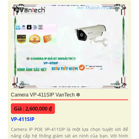
Camera VP-411SIP VanTech ❇
Giá : 2,600,000 ₫
VP-411SIP
Camera IP POE VP-411SIP là một lựa chọn tuyệt vời để
nâng cấp hệ thống giám sát an ninh của bạn. Với hình