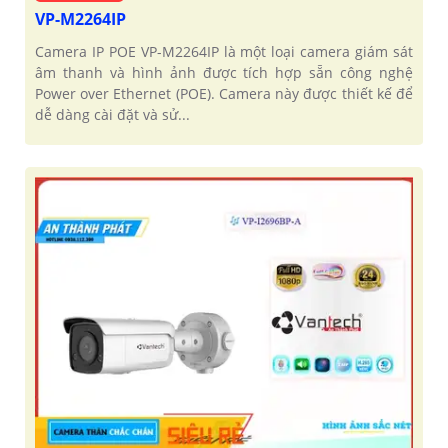
VP-M2264IP
Camera IP POE VP-M2264IP là một loại camera giám sát
âm thanh và hình ảnh được tích hợp sẵn công nghệ
Power over Ethernet (POE). Camera này được thiết kế để
dễ dàng cài đặt và sử...