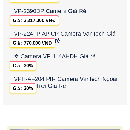
VP-2390DP Camera Giá Rẻ
Giá : 2,217,000 VNĐ
VP-224TP|AP|CP Camera VanTech Giá
rẻ
Giá : 770,000 VNĐ
✲ Camera VP-114AHDH Giá rẻ
Giá : 30%
VPH-AF204 PIR Camera Vantech Ngoài
Trời Giá Rẻ
Giá : 30%