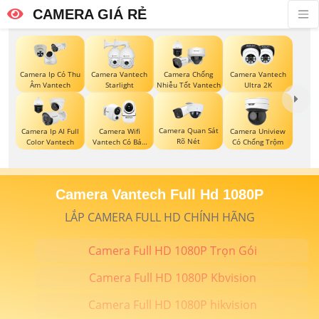
CAMERA GIÁ RẺ
Camera Ip Có Thu
Camera Vantech
Camera Chống
Camera Vantech
Âm Vantech
Starlight
Nhiễu Tốt Vantech
Ultra 2K
Camera Quan Sát
Camera Ip AI Full
Camera Wifi
Camera Uniview
Rõ Nét
Color Vantech
Vantech Có Báo
Có Chống Trộm
Động
Camera Vantech Full Hd 1080P
LẮP CAMERA FULL HD CHÍNH HÃNG
Camera Full HD 1080P Trọn Gói
Camera Full HD 1080P Kbvision
Camera Full HD 1080P hikvision