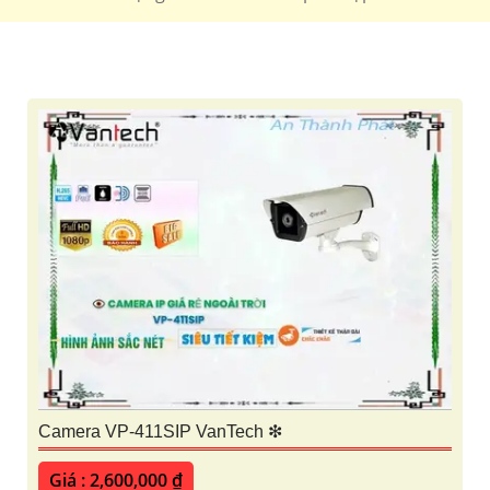
🗂 Bộ camera full hd 1080p văn phòng
4.000.000 VNĐ
Hồng ngoại 20m độ phân giải 2.0MP
Camera văn phòng
📶 Lắp camera wifi cube 2.0MP
1.600.000 VNĐ
Âm thanh to rõ góc rộng thương hiệu hikvision
HIK-VISION-
DS-2CD2421G0-IW
🌟 Camera sắt nét full hd kbvision
1.200.000 VNĐ
Độ phân giải 2.0Mp camera có màu ban đêm
KX-CF2204S-
A
Camera VP-411SIP VanTech ❇
Giá : 2,600,000 ₫