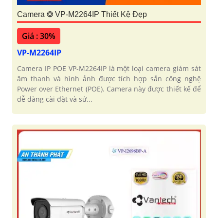
Camera ❂ VP-M2264IP Thiết Kệ Đẹp
Giá : 30%
VP-M2264IP
Camera IP POE VP-M2264IP là một loại camera giám sát
âm thanh và hình ảnh được tích hợp sẵn công nghệ
Power over Ethernet (POE). Camera này được thiết kế để
dễ dàng cài đặt và sử...