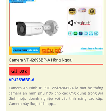
Camera VP-I2696BP-A Hồng Ngoại
Giá :00 ₫
VP-i2696BP-A
Camera An Ninh IP POE VP-i2696BP-A là một hệ thống
camera an ninh phù hợp cho các ứng dụng trong gia
đình hoặc doanh nghiệp với các tính năng cao cấp.
Camera này được tích hợp...