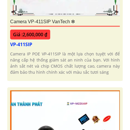
Camera VP-411SIP VanTech ❇
Giá :2,600,000 ₫
VP-411SIP
Camera IP POE VP-411SIP là một lựa chọn tuyệt vời để
nâng cấp hệ thống giám sát an ninh của bạn. Với hình
ảnh sắt nét và chip CMOS chất lượng cao, camera này
đảm bảo thu hình chính xác với màu sắc tươi sáng