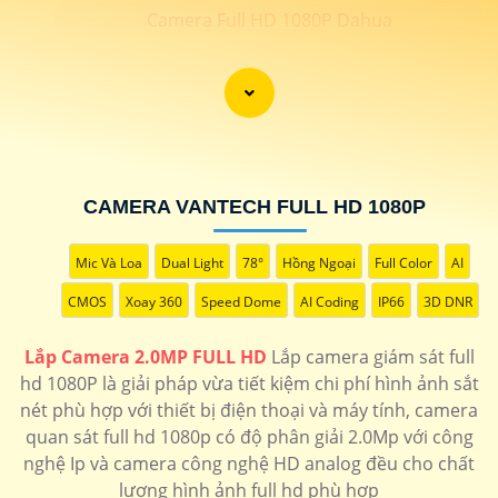
Camera Full HD 1080P Dahua
📗 LẮP CAMERA FULL HD GIÁ RẺ 💎
️🖍 lắp camera full hd với Độ phân giải cao dễ dàng giám
sát trên điện thaoi5 máy tính Camera Full HD 1080p có
CAMERA VANTECH FULL HD 1080P
độ phân giải 1920 x 1080 trở lên với hơn 2 triệu điểm ảnh
do đó có nhiều ưu việt quan trọng, giúp nó trở thành lựa
chọn phổ biến trong việc cải thiện an ninh và giám sát. 🛒
Mic Và Loa
Dual Light
78°
Hồng Ngoại
Full Color
AI
CMOS
Xoay 360
Speed Dome
AI Coding
IP66
3D DNR
Lắp Camera 2.0MP FULL HD
Lắp camera giám sát full
LOẠI CAMERA FULL HD 1080P /td>
hd 1080P là giải pháp vừa tiết kiệm chi phí hình ảnh sắt
THÔNG TIN
nét phù hợp với thiết bị điện thoại và máy tính, camera
💎 Lắp Camera Wifi FULL HD giá rẻ
quan sát full hd 1080p có độ phân giải 2.0Mp với công
nghệ Ip và camera công nghệ HD analog đều cho chất
800.000 VNĐ
Góc nhìn rộng thiết kế nhỏ gọn của ezviz
CS-H1c-R101-
1G2WR
lượng hình ảnh full hd phù hợp