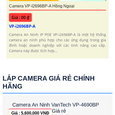
Camera VP-I2696BP-A Hồng Ngoại
Giá : 00 ₫
VP-i2696BP-A
Camera An Ninh IP POE VP-i2696BP-A là một hệ thống
camera an ninh phù hợp cho các ứng dụng trong gia
đình hoặc doanh nghiệp với các tính năng cao cấp.
Camera này được tích hợp...
LẮP CAMERA GIÁ RẺ CHÍNH
HÃNG
Camera An Ninh VanTech VP-4690BP
Giá rẻ
Giá : 5,600,000 VNĐ