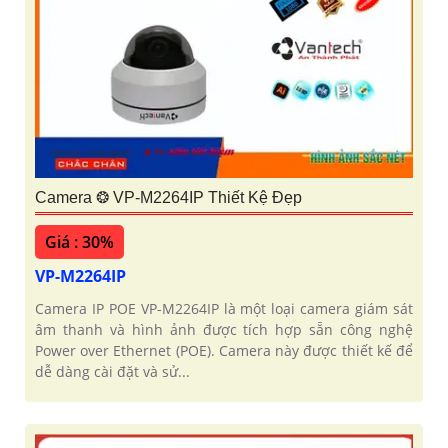
Camera ❂ VP-M2264IP Thiết Kệ Đẹp
Giá : 30%
VP-M2264IP
Camera IP POE VP-M2264IP là một loại camera giám sát
âm thanh và hình ảnh được tích hợp sẵn công nghệ
Power over Ethernet (POE). Camera này được thiết kế để
dễ dàng cài đặt và sử...