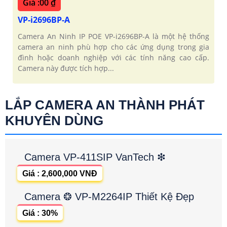
Giá :00 ₫
VP-i2696BP-A
Camera An Ninh IP POE VP-i2696BP-A là một hệ thống
camera an ninh phù hợp cho các ứng dụng trong gia
đình hoặc doanh nghiệp với các tính năng cao cấp.
Camera này được tích hợp...
LẮP CAMERA AN THÀNH PHÁT
KHUYÊN DÙNG
Camera VP-411SIP VanTech ❇
Giá : 2,600,000 VNĐ
Camera ❂ VP-M2264IP Thiết Kệ Đẹp
Giá : 30%