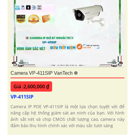
Camera VP-411SIP VanTech ❇
Giá :2,600,000 ₫
VP-411SIP
Camera IP POE VP-411SIP là một lựa chọn tuyệt vời để
nâng cấp hệ thống giám sát an ninh của bạn. Với hình
ảnh sắt nét và chip CMOS chất lượng cao, camera này
đảm bảo thu hình chính xác với màu sắc tươi sáng