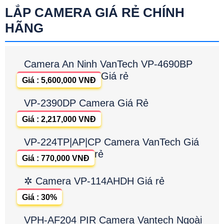
LẮP CAMERA GIÁ RẺ CHÍNH
HÃNG
Camera An Ninh VanTech VP-4690BP
Giá rẻ
Giá : 5,600,000 VNĐ
VP-2390DP Camera Giá Rẻ
Giá : 2,217,000 VNĐ
VP-224TP|AP|CP Camera VanTech Giá
rẻ
Giá : 770,000 VNĐ
✲ Camera VP-114AHDH Giá rẻ
Giá : 30%
VPH-AF204 PIR Camera Vantech Ngoài