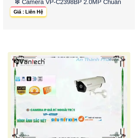
❇ Camera VP-C2398BP 2.0MP Chuẩn
Giá : Liên Hệ