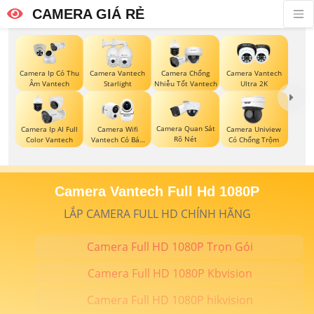
CAMERA GIÁ RẺ
Camera Ip Có Thu
Camera Vantech
Camera Chống
Camera Vantech
Âm Vantech
Starlight
Nhiễu Tốt Vantech
Ultra 2K
Camera Quan Sát
Camera Ip AI Full
Camera Wifi
Camera Uniview
Rõ Nét
Color Vantech
Vantech Có Báo
Có Chống Trộm
Động
Camera Vantech Full Hd 1080P
LẮP CAMERA FULL HD CHÍNH HÃNG
Camera Full HD 1080P Trọn Gói
Camera Full HD 1080P Kbvision
Camera Full HD 1080P hikvision