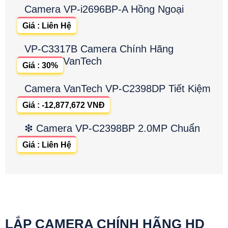
Camera VP-i2696BP-A Hồng Ngoại
Giá : Liên Hệ
VP-C3317B Camera Chính Hãng
VanTech
Giá : 30%
Camera VanTech VP-C2398DP Tiết Kiệm
Giá : -12,877,672 VNĐ
❇ Camera VP-C2398BP 2.0MP Chuẩn
Giá : Liên Hệ
LẮP CAMERA CHÍNH HÃNG HD