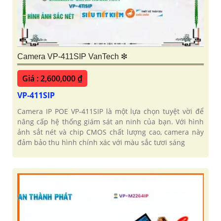
'
Camera VP-411SIP VanTech ❇
Giá : 2,600,000 ₫
VP-411SIP
Camera IP POE VP-411SIP là một lựa chọn tuyệt vời để
nâng cấp hệ thống giám sát an ninh của bạn. Với hình
ảnh sắt nét và chip CMOS chất lượng cao, camera này
đảm bảo thu hình chính xác với màu sắc tươi sáng