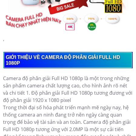
'
GIỚI THIỆU VỀ CAMERA ĐỘ PHÂN GIẢI FULL HD
1080P
Camera độ phân giải Full HD 1080p là một trong những
sản phẩm camera chất lượng cao, cho hình ảnh rõ nét
và chi tiết 1. Độ phân giải Full HD 1080p tương đương với
độ phân giải 1920 x 1080 pixel
Trong thời đại số hóa phát triển mạnh mẽ ngày nay, hệ
thống camera an ninh đang trở nên ngày càng quan
trọng để bảo vệ tài sản và an toàn. Camera độ phân giải
Full HD 1080p tương ứng với 2.0MP là một sự cải tiến