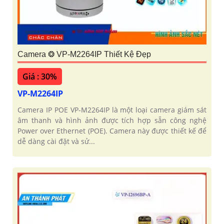
Camera ❂ VP-M2264IP Thiết Kệ Đẹp
Giá : 30%
VP-M2264IP
Camera IP POE VP-M2264IP là một loại camera giám sát
âm thanh và hình ảnh được tích hợp sẵn công nghệ
Power over Ethernet (POE). Camera này được thiết kế để
dễ dàng cài đặt và sử...