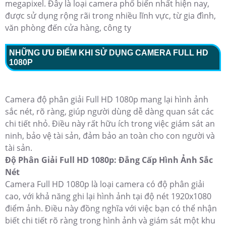
megapixel. Đây là loại camera phổ biến nhất hiện nay,
được sử dụng rộng rãi trong nhiều lĩnh vực, từ gia đình,
văn phòng đến cửa hàng, công ty
NHỮNG ƯU ĐIỂM KHI SỬ DỤNG CAMERA FULL HD
1080P
Camera độ phân giải Full HD 1080p mang lại hình ảnh
sắc nét, rõ ràng, giúp người dùng dễ dàng quan sát các
chi tiết nhỏ. Điều này rất hữu ích trong việc giám sát an
ninh, bảo vệ tài sản, đảm bảo an toàn cho con người và
tài sản.
Độ Phân Giải Full HD 1080p: Đẳng Cấp Hình Ảnh Sắc
Nét
Camera Full HD 1080p là loại camera có độ phân giải
cao, với khả năng ghi lại hình ảnh tại độ nét 1920x1080
điểm ảnh. Điều này đồng nghĩa với việc bạn có thể nhận
biết chi tiết rõ ràng trong hình ảnh và giám sát một khu