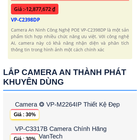
Giá :-12,877,672 ₫
VP-C2398DP
Camera An Ninh Công Nghệ POE VP-C2398DP là một sản
phẩm tích hợp nhiều chức năng ưu việt. Với công nghệ
AI, camera này có khả năng nhận diện và phân tích
thông tin trong hình ảnh một cách chính xác
LẮP CAMERA AN THÀNH PHÁT
KHUYÊN DÙNG
Camera ❂ VP-M2264IP Thiết Kệ Đẹp
Giá : 30%
VP-C3317B Camera Chính Hãng
VanTech
Giá : 30%