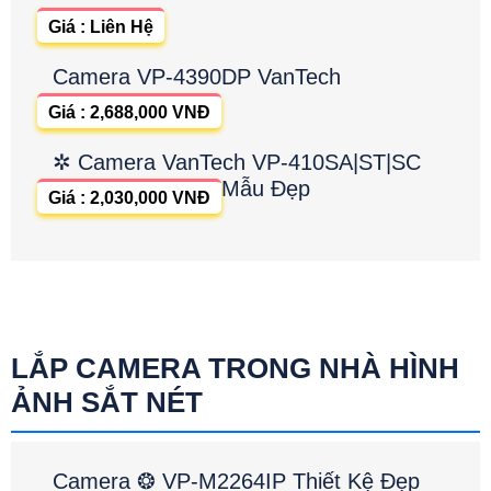
Giá : Liên Hệ
Camera VP-4390DP VanTech
Giá : 2,688,000 VNĐ
✲ Camera VanTech VP-410SA|ST|SC
Mẫu Đẹp
Giá : 2,030,000 VNĐ
LẮP CAMERA TRONG NHÀ HÌNH
ẢNH SẮT NÉT
Camera ❂ VP-M2264IP Thiết Kệ Đẹp