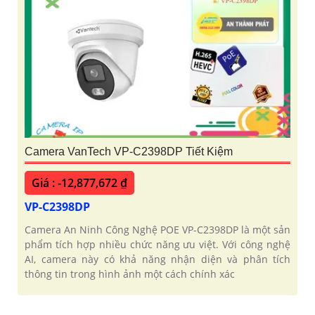
Camera VanTech VP-C2398DP Tiết Kiệm
Giá : -12,877,672 ₫
VP-C2398DP
Camera An Ninh Công Nghệ POE VP-C2398DP là một sản
phẩm tích hợp nhiều chức năng ưu việt. Với công nghệ
AI, camera này có khả năng nhận diện và phân tích
thông tin trong hình ảnh một cách chính xác