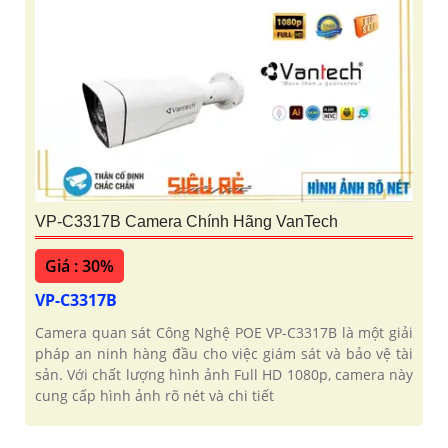
VP-C3317B Camera Chính Hãng VanTech
Giá : 30%
VP-C3317B
Camera quan sát Công Nghệ POE VP-C3317B là một giải
pháp an ninh hàng đầu cho việc giám sát và bảo vệ tài
sản. Với chất lượng hình ảnh Full HD 1080p, camera này
cung cấp hình ảnh rõ nét và chi tiết