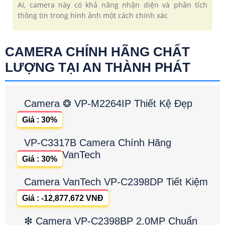
AI, camera này có khả năng nhận diện và phân tích
thông tin trong hình ảnh một cách chính xác
CAMERA CHÍNH HÃNG CHẤT
LƯỢNG TẠI AN THÀNH PHÁT
Camera ❂ VP-M2264IP Thiết Kệ Đẹp
Giá : 30%
VP-C3317B Camera Chính Hãng
VanTech
Giá : 30%
Camera VanTech VP-C2398DP Tiết Kiệm
Giá : -12,877,672 VNĐ
❇ Camera VP-C2398BP 2.0MP Chuẩn