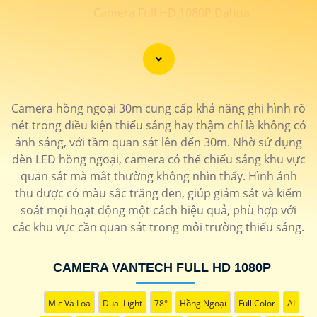
Camera Full HD 1080P Dahua
📗 LẮP CAMERA FULL HD GIÁ RẺ 💎
️🖍 lắp camera full hd với Độ phân giải cao dễ dàng giám
Camera hồng ngoại 30m cung cấp khả năng ghi hình rõ
sát trên điện thaoi5 máy tính Camera Full HD 1080p có
nét trong điều kiện thiếu sáng hay thậm chí là không có
độ phân giải 1920 x 1080 trở lên với hơn 2 triệu điểm ảnh
ánh sáng, với tầm quan sát lên đến 30m. Nhờ sử dụng
do đó có nhiều ưu việt quan trọng, giúp nó trở thành lựa
đèn LED hồng ngoại, camera có thể chiếu sáng khu vực
chọn phổ biến trong việc cải thiện an ninh và giám sát. 🛒
quan sát mà mắt thường không nhìn thấy. Hình ảnh
thu được có màu sắc trắng đen, giúp giám sát và kiểm
soát mọi hoạt động một cách hiệu quả, phù hợp với
các khu vực cần quan sát trong môi trường thiếu sáng.
LOẠI CAMERA FULL HD 1080P /td>
THÔNG TIN
CAMERA VANTECH FULL HD 1080P
💎 Lắp Camera Wifi FULL HD giá rẻ
800.000 VNĐ
Góc nhìn rộng thiết kế nhỏ gọn của ezviz
CS-H1c-R101-
Mic Và Loa
Dual Light
78°
Hồng Ngoại
Full Color
AI
1G2WR