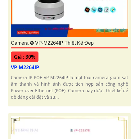
'
Camera ❂ VP-M2264IP Thiết Kệ Đẹp
Giá : 30%
VP-M2264IP
Camera IP POE VP-M2264IP là một loại camera giám sát
âm thanh và hình ảnh được tích hợp sẵn công nghệ
Power over Ethernet (POE). Camera này được thiết kế để
dễ dàng cài đặt và sử...