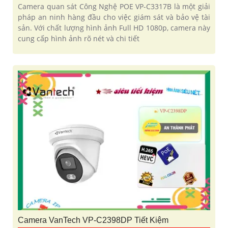
Camera quan sát Công Nghệ POE VP-C3317B là một giải
pháp an ninh hàng đầu cho việc giám sát và bảo vệ tài
sản. Với chất lượng hình ảnh Full HD 1080p, camera này
cung cấp hình ảnh rõ nét và chi tiết
Camera VanTech VP-C2398DP Tiết Kiệm