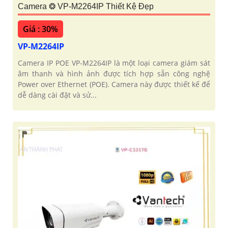
Camera ❂ VP-M2264IP Thiết Kệ Đẹp
Giá : 30%
VP-M2264IP
Camera IP POE VP-M2264IP là một loại camera giám sát
âm thanh và hình ảnh được tích hợp sẵn công nghệ
Power over Ethernet (POE). Camera này được thiết kế để
dễ dàng cài đặt và sử...