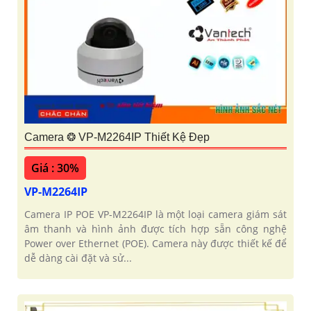
Camera ❂ VP-M2264IP Thiết Kệ Đẹp
Giá : 30%
VP-M2264IP
Camera IP POE VP-M2264IP là một loại camera giám sát
âm thanh và hình ảnh được tích hợp sẵn công nghệ
Power over Ethernet (POE). Camera này được thiết kế để
dễ dàng cài đặt và sử...