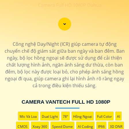
Camera Full HD 1080P Dahua
📗 LẮP CAMERA FULL HD GIÁ RẺ 💎
️🖍 lắp camera full hd với Độ phân giải cao dễ dàng giám
Công nghệ Day/Night (ICR) giúp camera tự động
sát trên điện thaoi5 máy tính Camera Full HD 1080p có
chuyển chế độ giám sát giữa ban ngày và ban đêm. Ban
độ phân giải 1920 x 1080 trở lên với hơn 2 triệu điểm ảnh
ngày, bộ lọc hồng ngoại sẽ được sử dụng để cải thiện
do đó có nhiều ưu việt quan trọng, giúp nó trở thành lựa
chất lượng hình ảnh, ngăn ánh sáng dư thừa, còn ban
chọn phổ biến trong việc cải thiện an ninh và giám sát. 🛒
đêm, bộ lọc này được loại bỏ, cho phép ánh sáng hồng
ngoại đi qua, giúp camera ghi lại hình ảnh rõ ràng ngay
cả trong điều kiện thiếu sáng.
LOẠI CAMERA FULL HD 1080P /td>
CAMERA VANTECH FULL HD 1080P
THÔNG TIN
💎 Lắp Camera Wifi FULL HD giá rẻ
Mic Và Loa
Dual Light
78°
Hồng Ngoại
Full Color
AI
800.000 VNĐ
Góc nhìn rộng thiết kế nhỏ gọn của ezviz
CS-H1c-R101-
1G2WR
CMOS
Xoay 360
Speed Dome
AI Coding
IP66
3D DNR