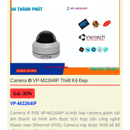
Camera ❂ VP-M2264IP Thiết Kệ Đẹp
Giá :30%
VP-M2264IP
Camera IP POE VP-M2264IP là một loại camera giám sát
âm thanh và hình ảnh được tích hợp sẵn công nghệ
Power over Ethernet (POE). Camera này được thiết kế để