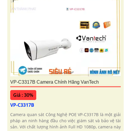
VP-C3317B Camera Chính Hãng VanTech
Giá : 30%
VP-C3317B
Camera quan sát Công Nghệ POE VP-C3317B là một giải
pháp an ninh hàng đầu cho việc giám sát và bảo vệ tài
sản. Với chất lượng hình ảnh Full HD 1080p, camera này