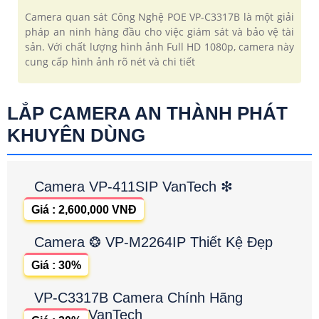
Camera quan sát Công Nghệ POE VP-C3317B là một giải
pháp an ninh hàng đầu cho việc giám sát và bảo vệ tài
sản. Với chất lượng hình ảnh Full HD 1080p, camera này
cung cấp hình ảnh rõ nét và chi tiết
LẮP CAMERA AN THÀNH PHÁT
KHUYÊN DÙNG
Camera VP-411SIP VanTech ❇
Giá : 2,600,000 VNĐ
Camera ❂ VP-M2264IP Thiết Kệ Đẹp
Giá : 30%
VP-C3317B Camera Chính Hãng
VanTech