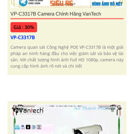
VP-C3317B Camera Chính Hãng VanTech
Giá : 30%
VP-C3317B
Camera quan sát Công Nghệ POE VP-C3317B là một giải
pháp an ninh hàng đầu cho việc giám sát và bảo vệ tài
sản. Với chất lượng hình ảnh Full HD 1080p, camera này
cung cấp hình ảnh rõ nét và chi tiết