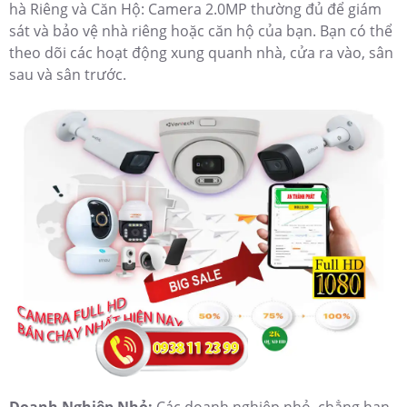
hà Riêng và Căn Hộ: Camera 2.0MP thường đủ để giám
sát và bảo vệ nhà riêng hoặc căn hộ của bạn. Bạn có thể
theo dõi các hoạt động xung quanh nhà, cửa ra vào, sân
sau và sân trước.
Doanh Nghiệp Nhỏ:
Các doanh nghiệp nhỏ, chẳng hạn