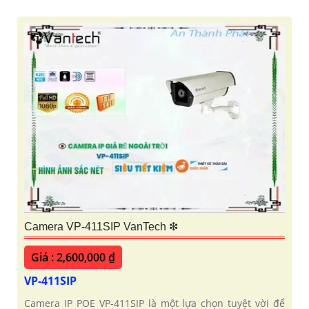
Camera VP-411SIP VanTech ❇
Giá : 2,600,000 ₫
VP-411SIP
Camera IP POE VP-411SIP là một lựa chọn tuyệt vời để