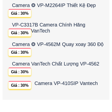
Camera ❂ VP-M2264IP Thiết Kệ Đẹp
Giá : 30%
VP-C3317B Camera Chính Hãng
VanTech
Giá : 30%
Camera ❂ VP-4562M Quay xoay 360 Độ
Giá : 30%
Camera VanTech Chất Lượng VP-4562
Giá : 30%
Camera VP-410SIP Vantech
Giá : 30%