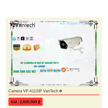
Camera VP-411SIP VanTech ❇
Giá : 2,600,000 ₫