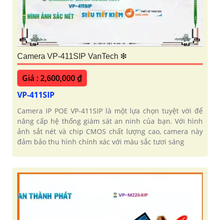
'
Camera VP-411SIP VanTech ❇
Giá : 2,600,000 ₫
VP-411SIP
Camera IP POE VP-411SIP là một lựa chọn tuyệt vời để
nâng cấp hệ thống giám sát an ninh của bạn. Với hình
ảnh sắt nét và chip CMOS chất lượng cao, camera này
đảm bảo thu hình chính xác với màu sắc tươi sáng