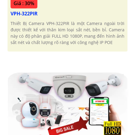
Giá : 30%
VPH-322PIR
Thiết Bị Camera VPH-322PIR là một Camera ngoài trời
được thiết kế với thân kim loại sắt nét, bền bỉ. Camera
này có độ phân giải FULL HD 1080P, mang đến hình ảnh
sắt nét và chất lượng rõ ràng với công nghệ IP POE