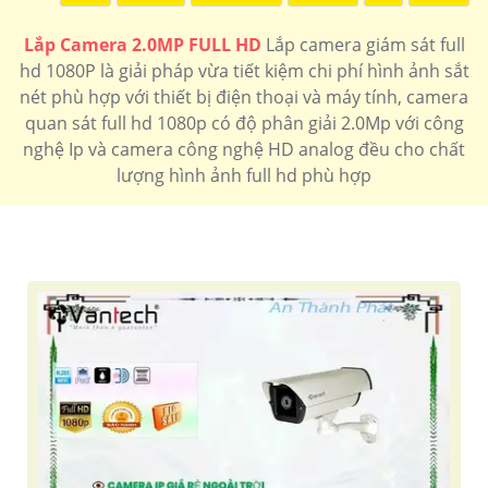
🗂 Bộ camera full hd 1080p văn phòng
Lắp Camera 2.0MP FULL HD
Lắp camera giám sát full
4.000.000 VNĐ
Hồng ngoại 20m độ phân giải 2.0MP
Camera văn phòng
hd 1080P là giải pháp vừa tiết kiệm chi phí hình ảnh sắt
📶 Lắp camera wifi cube 2.0MP
nét phù hợp với thiết bị điện thoại và máy tính, camera
1.600.000 VNĐ
Âm thanh to rõ góc rộng thương hiệu hikvision
HIK-VISION-
quan sát full hd 1080p có độ phân giải 2.0Mp với công
DS-2CD2421G0-IW
nghệ Ip và camera công nghệ HD analog đều cho chất
🌟 Camera sắt nét full hd kbvision
lượng hình ảnh full hd phù hợp
1.200.000 VNĐ
Độ phân giải 2.0Mp camera có màu ban đêm
KX-CF2204S-
A