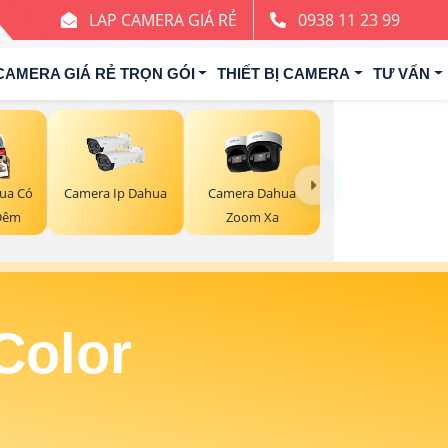
LAP CAMERA GIÁ RẺ
0938 11 23 99
CAMERA GIÁ RẺ TRỌN GÓI
THIẾT BỊ CAMERA
TƯ VẤN
ua Có
Camera Ip Dahua
Camera Dahua
Đêm
Zoom Xa
Color