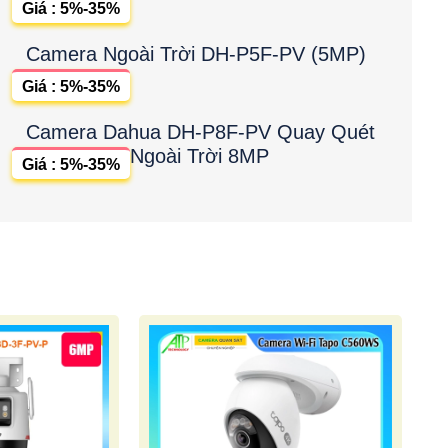
Giá : 5%-35%
Camera Ngoài Trời DH-P5F-PV (5MP)
Giá : 5%-35%
Camera Dahua DH-P8F-PV Quay Quét
Ngoài Trời 8MP
Giá : 5%-35%