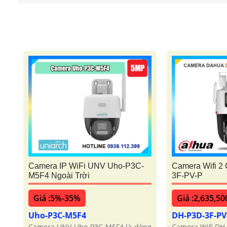
Camera IP WiFi UNV Uho-P3C-
Camera Wifi 2
M5F4 Ngoài Trời
3F-PV-P
Giá :5%-35%
Giá :2,635,50
Uho-P3C-M5F4
DH-P3D-3F-PV
Camera UNV Uho-P3C-M5F4 là dòng
Camera Wifi DH