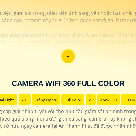
 việc giám sát trong điều kiện ánh sáng yếu hoặc hạn chế, 
sáng cao, camera này sẽ giúp bạn quan sát và ghi lại mọi diễ
ệc giám sát an ninh trong các khu vực yêu cầu sự rõ ràng ch
đầu tư vào cameđể bảo vệ và giám sát an ninh hiệu quả hơn
CAMERA WIFI 360 FULL COLOR
al Light
78°
Hồng Ngoại
Full Color
AI
Xoay 360
3D DN
ấp giải pháp tuyệt vời cho nhu cầu giám sát an ninh trong
hiệu quả trong môi trường thiếu sáng, camera này không ch
y sở hữu ngay camera tại An Thành Phát để được nhận nhữn