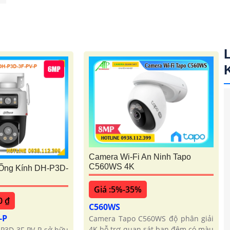
Camera Wi-Fi An Ninh Tapo
C560WS 4K
 Ống Kính DH-P3D-
Giá :5%-35%
0 ₫
C560WS
-P
Camera Tapo C560WS độ phân giải
4K hỗ trợ quan sát ban đêm có màu
-P3D-3F-PV-P sở hữu