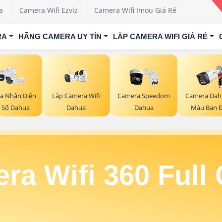
a
Camera Wifi Ezviz
Camera Wifi Imou Giá Rẻ
RA
HÃNG CAMERA UY TÍN
LẮP CAMERA WIFI GIÁ RẺ
Lắp Camera Wifi
a Nhận Diện
Camera Speedom
Camera Dah
Dahua
n Số Dahua
Dahua
Màu Ban 
ra Wifi 360 Full 