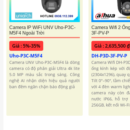
Camera IP WiFi UNV Uho-P3C-
Camera Wifi 2 Ốn
M5F4 Ngoài Trời
3F-PV-P
Giá : 5%-35%
Giá : 2,635,500 ₫
Uho-P3C-M5F4
DH-P3D-3F-PV-P
Camera UNV Uho-P3C-M5F4 là dòng
Camera Wifi DH-P3D
camera có độ phân giải Ultra 4k lite
ống kính kép với đ
5.0 MP màu sắc trong sáng. Công
(2304x1296), quay q
nghệ AI nhận diện hiệu quả người
Tilt 0°–90°, tầm ch
ban đêm ngăn chặn báo động giả
với 4 đèn warm ligh
camera này còn đ
nước IP66, hỗ trợ
256GB, kết nối Wi-Fi