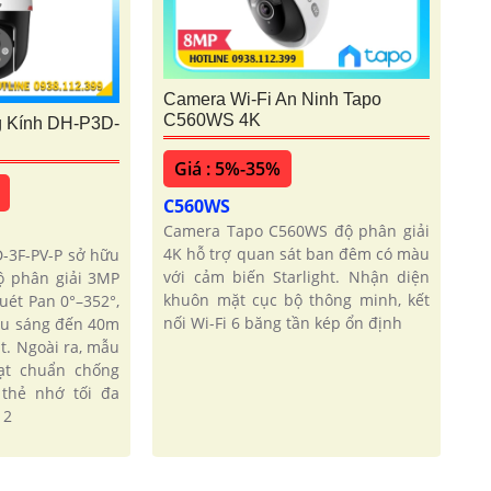
Camera Wi-Fi An Ninh Tapo
C560WS 4K
g Kính DH-P3D-
Giá : 5%-35%
C560WS
Camera Tapo C560WS độ phân giải
4K hỗ trợ quan sát ban đêm có màu
-3F-PV-P sở hữu
với cảm biến Starlight. Nhận diện
ộ phân giải 3MP
khuôn mặt cục bộ thông minh, kết
uét Pan 0°–352°,
nối Wi-Fi 6 băng tần kép ổn định
iếu sáng đến 40m
t. Ngoài ra, mẫu
ạt chuẩn chống
 thẻ nhớ tối đa
 2