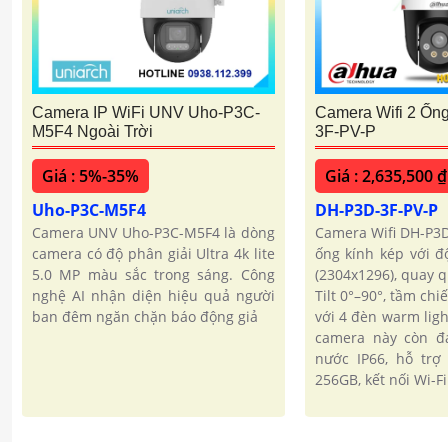
Camera IP WiFi UNV Uho-P3C-
Camera Wifi 2 Ốn
M5F4 Ngoài Trời
3F-PV-P
Giá : 5%-35%
Giá : 2,635,500 ₫
Uho-P3C-M5F4
DH-P3D-3F-PV-P
Camera UNV Uho-P3C-M5F4 là dòng
Camera Wifi DH-P3D
camera có độ phân giải Ultra 4k lite
ống kính kép với đ
5.0 MP màu sắc trong sáng. Công
(2304x1296), quay q
nghệ AI nhận diện hiệu quả người
Tilt 0°–90°, tầm ch
ban đêm ngăn chặn báo động giả
với 4 đèn warm ligh
camera này còn đ
nước IP66, hỗ trợ
256GB, kết nối Wi-Fi