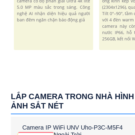
camera có độ phân giải Ultra 4k lite
ống kính kép v
5.0 MP màu sắc trong sáng. Công
(2304x1296), qu
nghệ AI nhận diện hiệu quả người
Tilt 0°–90°, tầ
ban đêm ngăn chặn báo động giả
với 4 đèn warm 
camera này cò
nước IP66, hỗ 
256GB, kết nối W
LẮP CAMERA TRONG NHÀ HÌNH
ẢNH SẮT NÉT
Camera IP WiFi UNV Uho-P3C-M5F4
Ngoài Trời