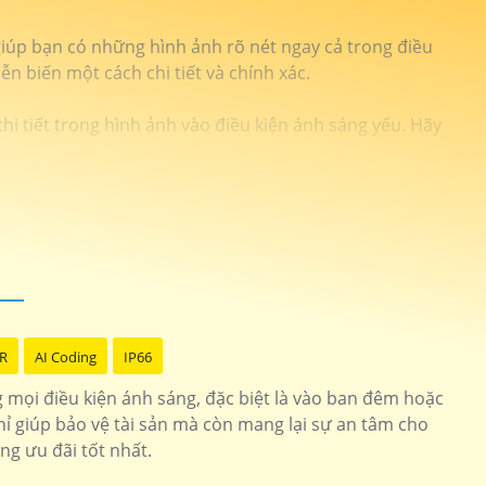
giúp bạn có những hình ảnh rõ nét ngay cả trong điều
n biến một cách chi tiết và chính xác.
i tiết trong hình ảnh vào điều kiện ánh sáng yếu. Hãy
.
R
AI Coding
IP66
 mọi điều kiện ánh sáng, đặc biệt là vào ban đêm hoặc
ỉ giúp bảo vệ tài sản mà còn mang lại sự an tâm cho
g ưu đãi tốt nhất.