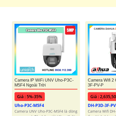
Camera IP WiFi UNV Uho-P3C-
Camera Wifi 2
M5F4 Ngoài Trời
3F-PV-P
Giá : 5%-35%
Giá : 2,635,5
Uho-P3C-M5F4
DH-P3D-3F-PV
Camera UNV Uho-P3C-M5F4 là dòng
Camera Wifi DH