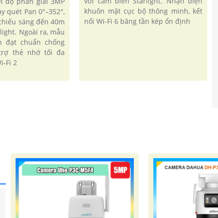
với cảm biến Starlight. Nhận diện
ới độ phân giải 3MP
khuôn mặt cục bộ thông minh, kết
ay quét Pan 0°–352°,
nối Wi-Fi 6 băng tần kép ổn định
m chiếu sáng đến 40m
light. Ngoài ra, mẫu
n đạt chuẩn chống
trợ thẻ nhớ tối đa
i-Fi 2