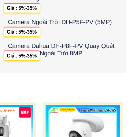
Giá : 5%-35%
Camera Ngoài Trời DH-P5F-PV (5MP)
Giá : 5%-35%
Camera Dahua DH-P8F-PV Quay Quét
Ngoài Trời 8MP
Giá : 5%-35%