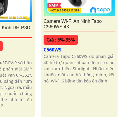
Camera Wi-Fi An Ninh Tapo
C560WS 4K
g Kính DH-P3D-
Giá : 5%-35%
C560WS
Camera Tapo C560WS độ phân giải
4K hỗ trợ quan sát ban đêm có màu
-3F-PV-P sở hữu
với cảm biến Starlight. Nhận diện
ộ phân giải 3MP
khuôn mặt cục bộ thông minh, kết
uét Pan 0°–352°,
nối Wi-Fi 6 băng tần kép ổn định
iếu sáng đến 40m
t. Ngoài ra, mẫu
ạt chuẩn chống
 thẻ nhớ tối đa
 2