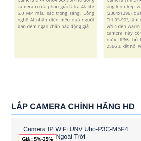
camera có độ phân giải Ultra 4k lite
ống kính kép v
5.0 MP màu sắc trong sáng. Công
(2304x1296), qu
nghệ AI nhận diện hiệu quả người
Tilt 0°–90°, tầ
ban đêm ngăn chặn báo động giả
với 4 đèn warm 
camera này cò
nước IP66, hỗ 
256GB, kết nối W
LẮP CAMERA CHÍNH HÃNG HD
Camera IP WiFi UNV Uho-P3C-M5F4
Ngoài Trời
Giá : 5%-35%