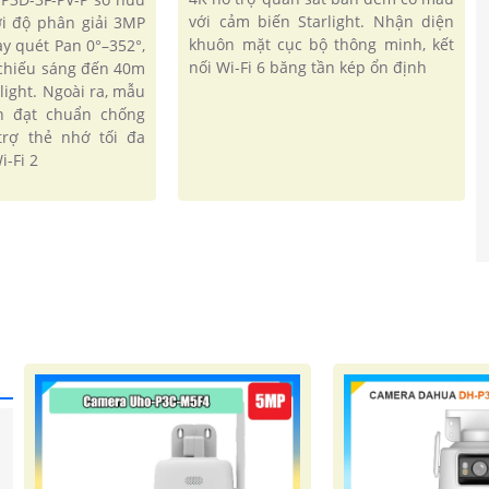
với cảm biến Starlight. Nhận diện
ới độ phân giải 3MP
khuôn mặt cục bộ thông minh, kết
ay quét Pan 0°–352°,
nối Wi-Fi 6 băng tần kép ổn định
m chiếu sáng đến 40m
light. Ngoài ra, mẫu
n đạt chuẩn chống
trợ thẻ nhớ tối đa
i-Fi 2