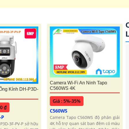
Camera Wi-Fi An Ninh Tapo
C560WS 4K
 Ống Kính DH-P3D-
Giá : 5%-35%
'
00 ₫
C560WS
-P
Camera Tapo C560WS độ phân giải
4K hỗ trợ quan sát ban đêm có màu
-P3D-3F-PV-P sở hữu