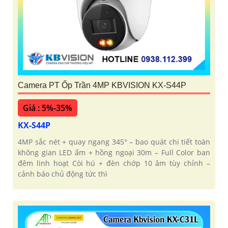
Camera PT Ốp Trần 4MP KBVISION KX-S44P
Giá : 5%-35%
KX-S44P
4MP sắc nét + quay ngang 345° – bao quát chi tiết toàn
không gian LED ấm + hồng ngoại 30m – Full Color ban
đêm linh hoạt Còi hú + đèn chớp 10 âm tùy chỉnh –
cảnh báo chủ động tức thì