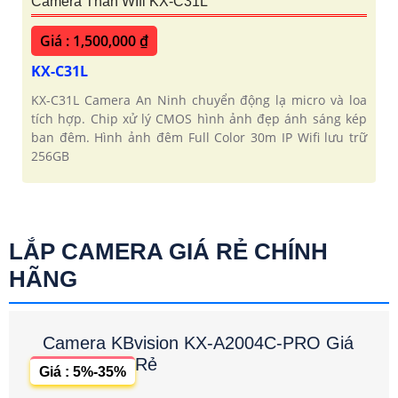
Camera Thân WIfi KX-C31L
Giá : 1,500,000 ₫
KX-C31L
KX-C31L Camera An Ninh chuyển động lạ micro và loa
tích hợp. Chip xử lý CMOS hình ảnh đẹp ánh sáng kép
ban đêm. Hình ảnh đêm Full Color 30m IP Wifi lưu trữ
256GB
LẮP CAMERA GIÁ RẺ CHÍNH
HÃNG
Camera KBvision KX-A2004C-PRO Giá
Rẻ
Giá : 5%-35%