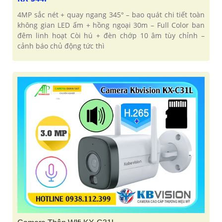
4MP sắc nét + quay ngang 345° – bao quát chi tiết toàn
không gian LED ấm + hồng ngoại 30m – Full Color ban
đêm linh hoạt Còi hú + đèn chớp 10 âm tùy chỉnh –
cảnh báo chủ động tức thì