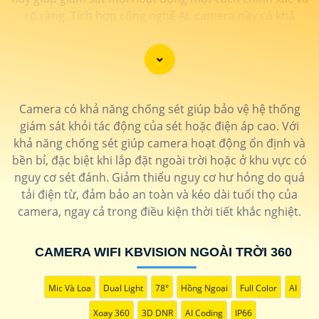
rõ ràng. Tích hợp công nghệ AI, camera này có khả
năng nhận diện và phân biệt đối tượng, giúp tăng
cường hiệu quả giám sát và bảo vệ.
Hãy chọn Camera Speed Dome Công Nghệ AI để
nâng
cao an toàn
an toàn cho gia đình, doanh nghiệp của
bạn và hãy đầu tư vào một giải pháp an ninh đáng tin
Camera có khả năng chống sét giúp bảo vệ hệ thống
cậy.
giám sát khỏi tác động của sét hoặc điện áp cao. Với
khả năng chống sét giúp camera hoạt động ổn định và
bền bỉ, đặc biệt khi lắp đặt ngoài trời hoặc ở khu vực có
nguy cơ sét đánh. Giảm thiểu nguy cơ hư hỏng do quá
tải điện từ, đảm bảo an toàn và kéo dài tuổi thọ của
camera, ngay cả trong điều kiện thời tiết khắc nghiệt.
CAMERA WIFI KBVISION NGOÀI TRỜI 360
Mic Và Loa
Dual Light
78°
Hồng Ngoại
Full Color
AI
'
Xoay 360
3D DNR
AI Coding
IP66