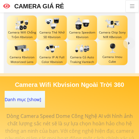
CAMERA GIÁ RẺ
Camera Wifi Chống
Camera Thẻ Nhớ
Camera Speedom
Camera Chip Sony
Trộm Kbvision
SD Kbvision
Kbvision
NIR KBvision
Camera Imou
Camera Kbvision
Camera IP AI Full
Camera Có Auto
Cube
Motorized Lens
Color Kbvision
Traking Vantech
Camera Wifi Kbvision Ngoài Trời 360
Dòng Camera Speed Dome Công Nghệ AI với hình ảnh
chất lượng sắc nét sẽ là sự lựa chọn hoàn hảo cho hệ
thống an ninh của bạn. Với công nghệ hiện đại, camera
này giúp giám sát mọi hoạt động một cách chính xác và