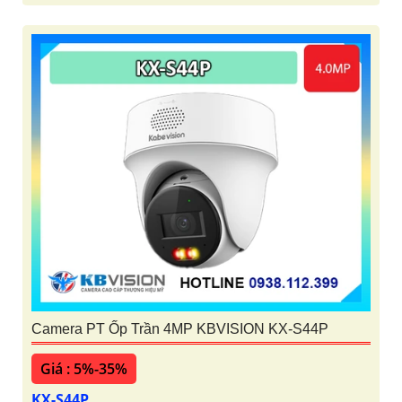
Camera PT Ốp Trần 4MP KBVISION KX-S44P
Giá : 5%-35%
KX-S44P