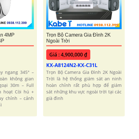
ần 4MP
Trọn Bộ Camera Gia Đình 2K
4P
Ngoài Trời
Giá : 4,900,000 ₫
KX-A8124N2-KX-C31L
y ngang 345° –
Trọn Bộ Camera Gia Đình 2K Ngoài
toàn không gian
Trời là hệ thống giám sát an ninh
oại 30m – Full
hoàn chỉnh rất phù hợp để giám
h hoạt Còi hú +
sát những khu vực ngoài trời tại các
y chỉnh – cảnh
già đình
ì