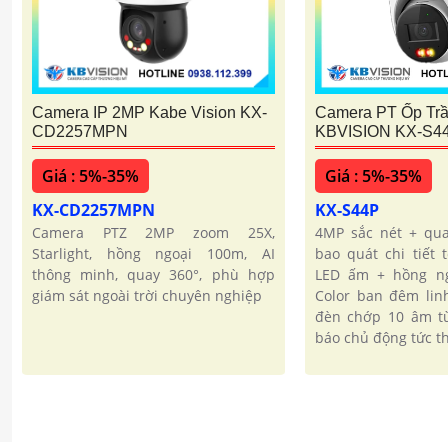
Camera PT Ốp Tr
Camera IP 2MP Kabe Vision KX-
KBVISION KX-S4
CD2257MPN
Giá : 5%-35%
Giá : 5%-35%
KX-S44P
KX-CD2257MPN
4MP sắc nét + qua
Camera PTZ 2MP zoom 25X,
bao quát chi tiết 
Starlight, hồng ngoại 100m, AI
LED ấm + hồng ng
thông minh, quay 360°, phù hợp
Color ban đêm lin
giám sát ngoài trời chuyên nghiệp
đèn chớp 10 âm tù
báo chủ động tức th