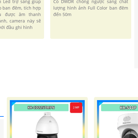
Có DWDR chống ngược sáng chất
èn Led trợ sáng giúp
lượng hình ảnh Full Color ban đêm
o ban đêm, tích hợp
đến 50m
hu được âm thanh
ảnh, camera này sẽ
ới đầu ghi hình