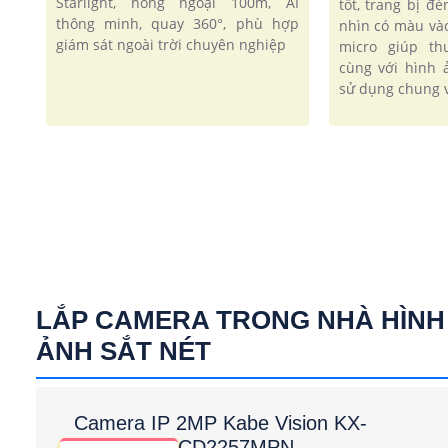
Starlight, hồng ngoại 100m, AI
tốt, trang bị đ
thông minh, quay 360°, phù hợp
nhìn có màu và
giám sát ngoài trời chuyên nghiệp
micro giúp t
cùng với hình 
sử dụng chung v
LẮP CAMERA TRONG NHÀ HÌNH
ẢNH SẮT NÉT
Camera IP 2MP Kabe Vision KX-
CD2257MPN