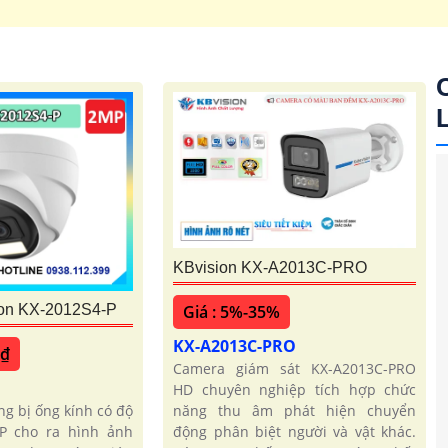
KBvision KX-A2013C-PRO
Giá : 5%-35%
on KX-2012S4-P
'
KX-A2013C-PRO
 ₫
Camera giám sát KX-A2013C-PRO
HD chuyên nghiệp tích hợp chức
năng thu âm phát hiện chuyển
ng bị ống kính có độ
động phân biệt người và vật khác.
MP cho ra hình ảnh