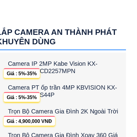
LẮP CAMERA AN THÀNH PHÁT
KHUYÊN DÙNG
Camera IP 2MP Kabe Vision KX-
CD2257MPN
Giá : 5%-35%
Camera PT ốp trần 4MP KBVISION KX-
S44P
Giá : 5%-35%
Trọn Bộ Camera Gia Đình 2K Ngoài Trời
Giá : 4,900,000 VNĐ
Trọn Bộ Camera Gia Đình Xoay 360 Giá