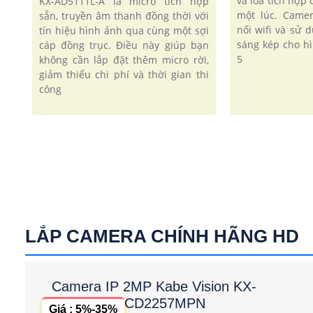
và loa tích hợp
KX‑AD5111L‑A là micro tích hợp
một lúc. Came
sẵn, truyền âm thanh đồng thời với
nối wifi và sử
tín hiệu hình ảnh qua cùng một sợi
sáng kép cho h
cáp đồng trục. Điều này giúp bạn
5
không cần lắp đặt thêm micro rời,
giảm thiểu chi phí và thời gian thi
công
LẮP CAMERA CHÍNH HÃNG HD
Camera IP 2MP Kabe Vision KX-
CD2257MPN
Giá : 5%-35%