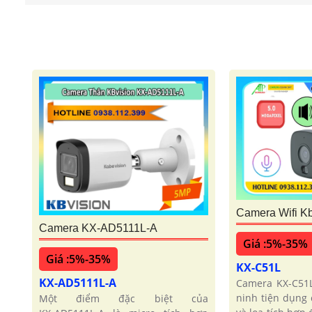
Camera Wifi K
Camera KX-AD5111L-A
Giá :5%-35%
Giá :5%-35%
KX-C51L
KX-AD5111L-A
Camera KX-C51
ninh tiện dụng
Một điểm đặc biệt của