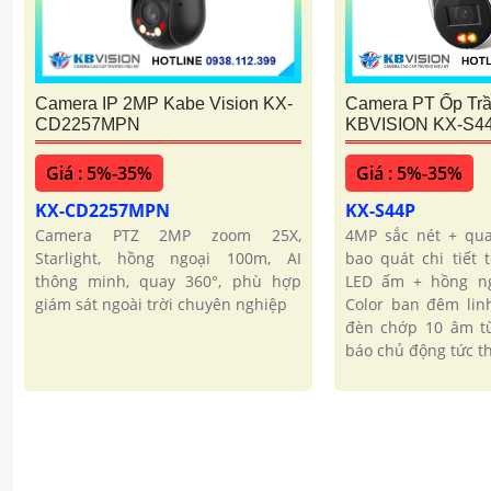
Camera PT Ốp Tr
Camera IP 2MP Kabe Vision KX-
KBVISION KX-S4
CD2257MPN
Giá : 5%-35%
Giá : 5%-35%
KX-S44P
KX-CD2257MPN
4MP sắc nét + qua
Camera PTZ 2MP zoom 25X,
bao quát chi tiết 
Starlight, hồng ngoại 100m, AI
LED ấm + hồng ng
thông minh, quay 360°, phù hợp
Color ban đêm lin
giám sát ngoài trời chuyên nghiệp
đèn chớp 10 âm tù
báo chủ động tức th