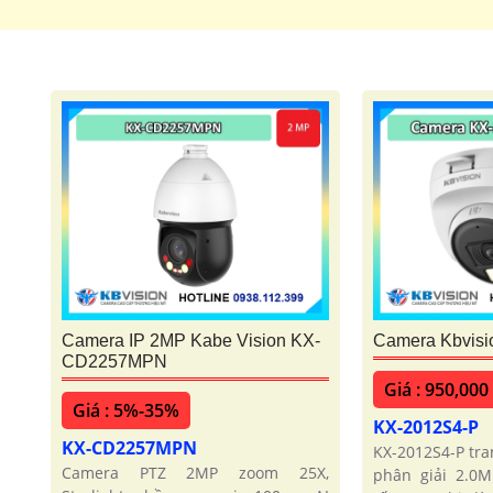
Camera IP 2MP Kabe Vision KX-
Camera Kbvisi
CD2257MPN
Giá : 950,000
Giá : 5%-35%
KX-2012S4-P
KX-CD2257MPN
KX-2012S4-P tra
Camera PTZ 2MP zoom 25X,
phân giải 2.0