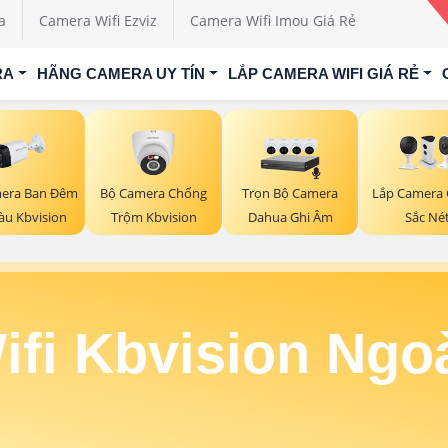
a
Camera Wifi Ezviz
Camera Wifi Imou Giá Rẻ
RA
HÃNG CAMERA UY TÍN
LẮP CAMERA WIFI GIÁ RẺ
era Ban Đêm
Bộ Camera Chống
Trọn Bộ Camera
Lắp Camera 
àu Kbvision
Trộm Kbvision
Dahua Ghi Âm
Sắc Né
fi Kbvision Ngoà