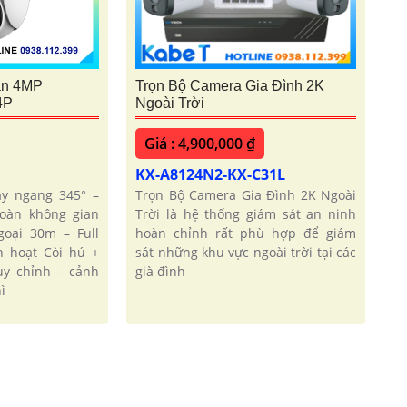
ần 4MP
Trọn Bộ Camera Gia Đình 2K
4P
Ngoài Trời
Giá : 4,900,000 ₫
KX-A8124N2-KX-C31L
y ngang 345° –
Trọn Bộ Camera Gia Đình 2K Ngoài
toàn không gian
Trời là hệ thống giám sát an ninh
oại 30m – Full
hoàn chỉnh rất phù hợp để giám
h hoạt Còi hú +
sát những khu vực ngoài trời tại các
y chỉnh – cảnh
già đình
ì