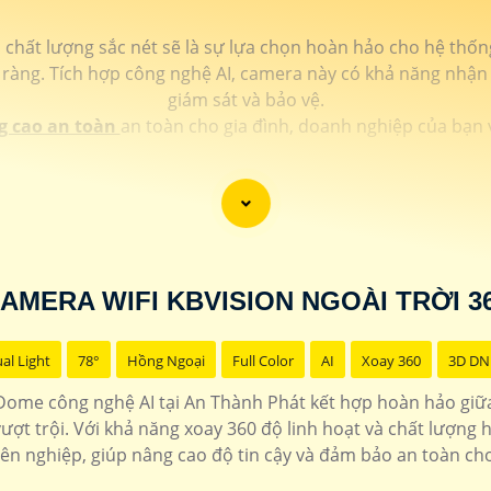
ất lượng sắc nét sẽ là sự lựa chọn hoàn hảo cho hệ thống
 ràng. Tích hợp công nghệ AI, camera này có khả năng nhận 
giám sát và bảo vệ.
g cao an toàn
an toàn cho gia đình, doanh nghiệp của bạn 
AMERA WIFI KBVISION NGOÀI TRỜI 3
al Light
78°
Hồng Ngoại
Full Color
AI
Xoay 360
3D DN
me công nghệ AI tại An Thành Phát kết hợp hoàn hảo giữa
ượt trội. Với khả năng xoay 360 độ linh hoạt và chất lượng h
ên nghiệp, giúp nâng cao độ tin cậy và đảm bảo an toàn cho