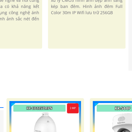
 để nghe và nói cùng
xử lý CMOS hình ảnh đẹp ánh sáng
ra có khả năng kết
kép ban đêm. Hình ảnh đêm Full
 dụng công nghệ ánh
Color 30m IP Wifi lưu trữ 256GB
ình ảnh sắc nét đến