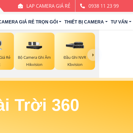
LAP CAMERA GIÁ RẺ
0938 11 23 99
CAMERA GIÁ RẺ TRỌN GÓI
THIẾT BỊ CAMERA
TƯ VẤN
Giá Rẻ
Bộ Camera Ghi Âm
Đầu Ghi NVR
t
Hikvision
Kbvision
i Trời 360