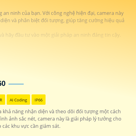
 an ninh của bạn. Với công nghệ hiện đại, camera này
diện và phân biệt đối tượng, giúp tăng cường hiệu quả
và hãy đầu tư vào một giải pháp an ninh đáng tin cậy.
60
R
AI Coding
IP66
 khả năng nhận diện và theo dõi đối tượng một cách
ình ảnh sắc nét, camera này là giải pháp lý tưởng cho
 các khu vực cần giám sát.