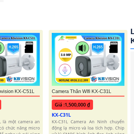
bvision KX-C51L
Camera Thân WIfi KX-C31L
Giá :1,500,000 ₫
KX-C31L
L là một camera an
KX-C31L Camera An Ninh chuyển
 có chức năng micro
động lạ micro và loa tích hợp. Chip