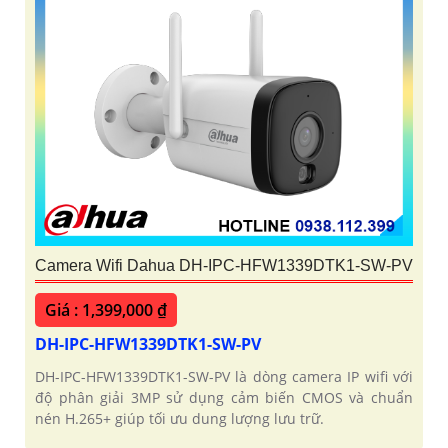
Camera Wifi Dahua DH-IPC-HFW1339DTK1-SW-PV
Giá : 1,399,000 ₫
DH-IPC-HFW1339DTK1-SW-PV
DH-IPC-HFW1339DTK1-SW-PV là dòng camera IP wifi với
độ phân giải 3MP sử dụng cảm biến CMOS và chuẩn
nén H.265+ giúp tối ưu dung lượng lưu trữ.