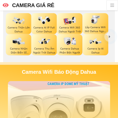
CAMERA GIÁ RẺ
Lắp Camera Wifi
Camera Thân Lớn
Camera AI IP Full
Camera Wifi 360
360 Dahua Ngoài
Dahua
Color Dahua
Dahua Ngoài Trời
Trời
Camera Nhận
Camera Thu Âm
Camera Dahua
Camera Ip AI
Diện Biển Số
Ngoài Trời Dahua
Phân Biệt Người
Dahua
Dahua
Camera Wifi Báo Động Dahua