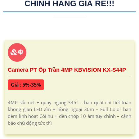
CHÍNH HÃNG GIÁ RẺ!!!
☫
Camera PT Ốp Trần 4MP KBVISION KX-S44P
Giá : 5%-35%
4MP sắc nét + quay ngang 345° – bao quát chi tiết toàn
không gian LED ấm + hồng ngoại 30m – Full Color ban
đêm linh hoạt Còi hú + đèn chớp 10 âm tùy chỉnh – cảnh
báo chủ động tức thì