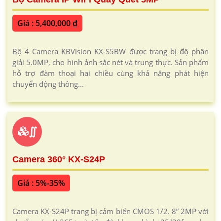
Giá : 5,400,000 ₫
Bộ 4 Camera KBVision KX-S5BW được trang bị độ phân
giải 5.0MP, cho hình ảnh sắc nét và trung thực. Sản phẩm
hỗ trợ đàm thoại hai chiều cùng khả năng phát hiện
chuyển động thông...
∬
Camera 360° KX-S24P
Giá : 5%-35%
Camera KX-S24P trang bị cảm biến CMOS 1/2. 8” 2MP với