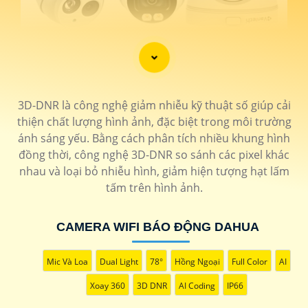
3D-DNR là công nghệ giảm nhiễu kỹ thuật số giúp cải
thiện chất lượng hình ảnh, đặc biệt trong môi trường
ánh sáng yếu. Bằng cách phân tích nhiều khung hình
đồng thời, công nghệ 3D-DNR so sánh các pixel khác
nhau và loại bỏ nhiễu hình, giảm hiện tượng hạt lấm
tấm trên hình ảnh.
CAMERA WIFI BÁO ĐỘNG DAHUA
'
Mic Và Loa
Dual Light
78°
Hồng Ngoại
Full Color
AI
Xoay 360
3D DNR
AI Coding
IP66