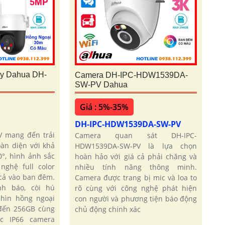
y Dahua DH-
Camera DH-IPC-HDW1539DA-
SW-PV Dahua
Giá : 5%-35%
DH-IPC-HDW1539DA-SW-PV
 mang đến trải
Camera quan sát DH-IPC-
àn diện với khả
HDW1539DA-SW-PV là lựa chọn
°, hình ảnh sắc
hoàn hảo với giá cả phải chăng và
ghệ full color
nhiều tính năng thông minh.
cả vào ban đêm.
Camera được trang bị mic và loa to
nh báo, còi hú
rõ cùng với công nghệ phát hiện
hìn hồng ngoại
con người và phương tiện báo động
đến 256GB cùng
chủ động chính xác
c IP66 camera