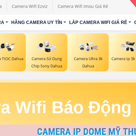
a
Camera Wifi Ezviz
Camera Wifi Imou Giá Rẻ
RA
HÃNG CAMERA UY TÍN
LẮP CAMERA WIFI GIÁ RẺ
 TIOC Dahua
Camera Sử Dụng
Camera Ultra 3k
Camera Ip 3k
Chip Sony Dahua
Dahua
a Wifi Báo Động