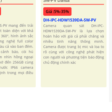
)
SW-PV Dahua
Giá :5%-35%
DH-IPC-HDW1539DA-SW-PV
S-PV mang đến trải
Camera quan sát DH-IPC-
t toàn diện với khả
HDW1539DA-SW-PV là lựa chọn
 360°, hình ảnh sắc
hoàn hảo với giá cả phải chăng và
ng nghệ full color
nhiều tính năng thông minh.
màu cả vào ban đêm.
Camera được trang bị mic và loa to
cảnh báo, còi hú
rõ cùng với công nghệ phát hiện
ầm nhìn hồng ngoại
con người và phương tiện báo động
nhớ đến 256GB cùng
chủ động chính xác
nước IP66 camera
ịnh trong mọi điều