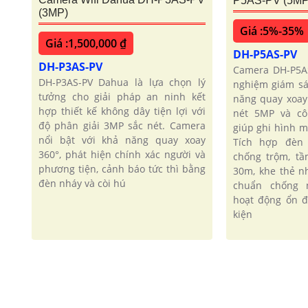
P5AS-PV (5MP
(3MP)
Giá :5%-35%
Giá :1,500,000 ₫
DH-P5AS-PV
DH-P3AS-PV
Camera DH-P5A
DH-P3AS-PV Dahua là lựa chọn lý
nghiệm giám sá
tưởng cho giải pháp an ninh kết
năng quay xoay
hợp thiết kế không dây tiện lợi với
nét 5MP và cô
độ phân giải 3MP sắc nét. Camera
giúp ghi hình 
nổi bật với khả năng quay xoay
Tích hợp đèn 
360°, phát hiện chính xác người và
chống trộm, t
phương tiện, cảnh báo tức thì bằng
30m, khe thẻ 
đèn nháy và còi hú
chuẩn chống 
hoạt động ổn đ
kiện