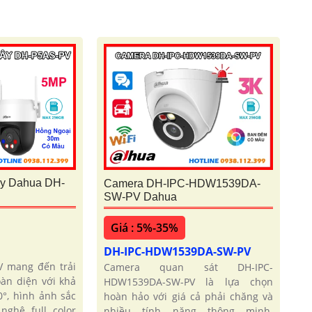
y Dahua DH-
Camera DH-IPC-HDW1539DA-
SW-PV Dahua
Giá : 5%-35%
DH-IPC-HDW1539DA-SW-PV
 mang đến trải
Camera quan sát DH-IPC-
àn diện với khả
HDW1539DA-SW-PV là lựa chọn
°, hình ảnh sắc
hoàn hảo với giá cả phải chăng và
ghệ full color
nhiều tính năng thông minh.