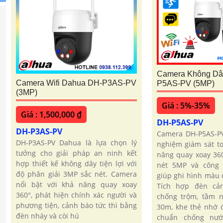
Camera Không Dâ
Camera Wifi Dahua DH-P3AS-PV
P5AS-PV (5MP)
(3MP)
Giá : 5%-35%
Giá : 1,500,000 ₫
DH-P5AS-PV
DH-P3AS-PV
Camera DH-P5AS-PV
DH-P3AS-PV Dahua là lựa chọn lý
nghiệm giám sát to
tưởng cho giải pháp an ninh kết
năng quay xoay 360
hợp thiết kế không dây tiện lợi với
nét 5MP và công n
độ phân giải 3MP sắc nét. Camera
giúp ghi hình màu 
nổi bật với khả năng quay xoay
Tích hợp đèn cả
360°, phát hiện chính xác người và
chống trộm, tầm n
phương tiện, cảnh báo tức thì bằng
30m, khe thẻ nhớ 
đèn nháy và còi hú
chuẩn chống nướ