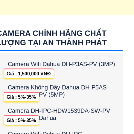
CAMERA CHÍNH HÃNG CHẤT
LƯỢNG TẠI AN THÀNH PHÁT
Camera Wifi Dahua DH-P3AS-PV (3MP)
Giá : 1,500,000 VNĐ
Camera Không Dây Dahua DH-P5AS-
PV (5MP)
Giá : 5%-35%
Camera DH-IPC-HDW1539DA-SW-PV
Dahua
Giá : 5%-35%
Camera Wifi Dahua DH-IPC-