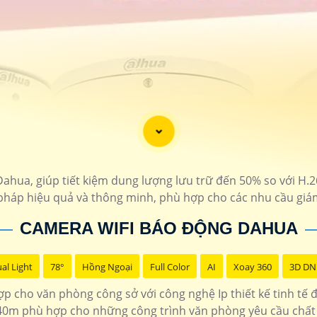
hua, giúp tiết kiệm dung lượng lưu trữ đến 50% so với H.26
 pháp hiệu quả và thông minh, phù hợp cho các nhu cầu giám
CAMERA WIFI BÁO ĐỘNG DAHUA
al Light
78°
Hồng Ngoại
Full Color
AI
Xoay 360
3D DN
 cho văn phòng công sở với công nghệ Ip thiết kế tinh tế 
0m phù hợp cho những công trình văn phòng yêu cầu chất