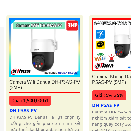
Camera Không Dâ
Camera Wifi Dahua DH-P3AS-PV
P5AS-PV (5MP)
(3MP)
Giá : 5%-35%
Giá : 1,500,000 ₫
DH-P5AS-PV
DH-P3AS-PV
Camera DH-P5AS-PV
DH-P3AS-PV Dahua là lựa chọn lý
nghiệm giám sát to
tưởng cho giải pháp an ninh kết
năng quay xoay 360
hợp thiết kế không dây tiện lợi với
nét 5MP và công n