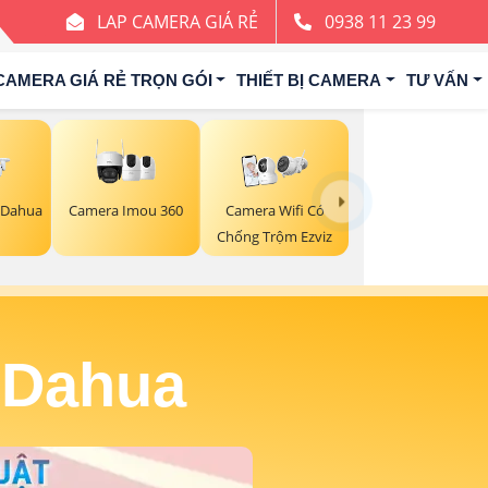
LAP CAMERA GIÁ RẺ
0938 11 23 99
CAMERA GIÁ RẺ TRỌN GÓI
THIẾT BỊ CAMERA
TƯ VẤN
Camera Imou 360
 Dahua
Camera Wifi Có
Chống Trộm Ezviz
 Dahua