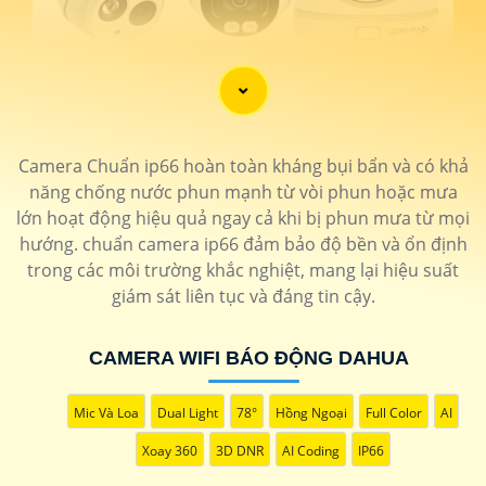
Camera Chuẩn ip66 hoàn toàn kháng bụi bẩn và có khả
năng chống nước phun mạnh từ vòi phun hoặc mưa
lớn hoạt động hiệu quả ngay cả khi bị phun mưa từ mọi
hướng. chuẩn camera ip66 đảm bảo độ bền và ổn định
trong các môi trường khắc nghiệt, mang lại hiệu suất
giám sát liên tục và đáng tin cậy.
CAMERA WIFI BÁO ĐỘNG DAHUA
'
Mic Và Loa
Dual Light
78°
Hồng Ngoại
Full Color
AI
Xoay 360
3D DNR
AI Coding
IP66