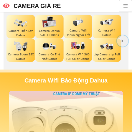
CAMERA GIÁ RẺ
Camera Wifi
Camera Wifi
Camera Thân Lớn
Camera Dahua
Dahua Ngoài Trời
Dahua
Dahua
Full Hd 1080P
Camera Zoom 25X
Camera Có Thẻ
Camera Wifi 360
Lắp Camera Ip Full
Dahua
Nhớ Dahua
Full Color Dahua
Color Dahua
Camera Wifi Báo Động Dahua