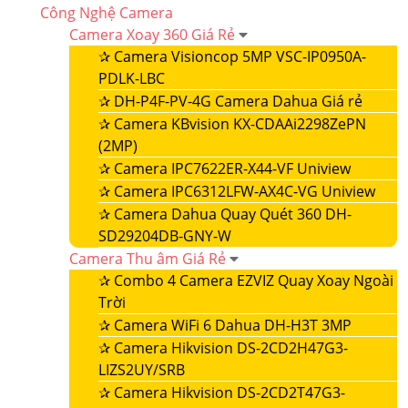
Công Nghệ Camera
Camera Xoay 360 Giá Rẻ
✰
Camera Visioncop 5MP VSC-IP0950A-
PDLK-LBC
✰
DH-P4F-PV-4G Camera Dahua Giá rẻ
✰
Camera KBvision KX-CDAAi2298ZePN
(2MP)
✰
Camera IPC7622ER-X44-VF Uniview
✰
Camera IPC6312LFW-AX4C-VG Uniview
✰
Camera Dahua Quay Quét 360 DH-
SD29204DB-GNY-W
Camera Thu âm Giá Rẻ
✰
Combo 4 Camera EZVIZ Quay Xoay Ngoài
Trời
✰
Camera WiFi 6 Dahua DH-H3T 3MP
✰
Camera Hikvision DS-2CD2H47G3-
LIZS2UY/SRB
✰
Camera Hikvision DS-2CD2T47G3-