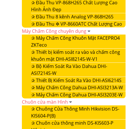
✰
Đầu Thu VP-868H265 Chất Lượng Cao
Hình Ảnh Đẹp
✰
Đầu Thu 8 kênh Analog VP-868H265
✰
Đầu Thu ✲ VP-8660ATC Chất Lượng Cao
Máy Chấm Công chuyên dụng
✰
Máy Chấm Công Khuôn Mặt FACEPRO4
ZKTeco
✰
Thiết bị kiểm soát ra vào và chấm công
khuôn mặt DHI-ASI8214S-W-V1
✰
Bộ Kiểm Soát Ra Vào Dahua DHI-
ASI7214S-W
✰
Thiết Bị Kiểm Soát Ra Vào DHI-ASI6214S
✰
Máy Chấm Công Dahua DHI-ASI3213A-W
✰
Máy Chấm Công Dahua DHI-ASI3203E-W
Chuôn cửa màn Hình
✰
Chuông Cửa Thông Minh Hikvision DS-
KIS604-P(B)
✰
Chuôn cửa thông minh DS-KIS603-P