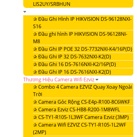
LIS2UY/SRBHUN
✰
Đầu Ghi Hình IP HIKVISION DS-96128NXI-
S16
✰
Đầu ghi hình IP HIKVISION DS-96128NI-
M8
✰
Đầu Ghi IP POE 32 DS-7732NXI-K4/16P(D)
✰
Đầu Ghi IP 32 DS-7632NXI-K2(D)
✰
Đầu Ghi 16 DS-7616NXI-K2/16P(D)
✰
Đầu Ghi IP 16 DS-7616NXI-K2(D)
Thương Hiệu Camera Wifi Ezviz
✰
Combo 4 Camera EZVIZ Quay Xoay Ngoài
Trời
✰
Camera Góc Rộng CS-E4p-R100-8C6WKF
✰
Camera Ezviz CS-HB8-R200-1M8WFL
✰
CS-TY1-R105-1L3WF Camera Ezviz (3MP)
✰
Camera Wifi EZVIZ CS-TY1-R105-1L2WF
(2MP)