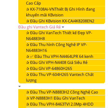
Cao Cấp
✰
KX-7108Ai-VNThiết Bị Ghi Hình đang
khuyến mãi KBvision
✰
Đầu Ghi KBvision KX-CAi4K8208EN2
Đầu ghi Vantech Giá Rẻ
✰
Đầu Ghi VanTech Thiết kế Đẹp VP-
N64883H8
✰
Đầu Thu hình Công Nghê IP VP-
N64883H16
✰
✅ Đầu Thu VPH-N4464LPR 64 kenh
✰
Đầu Ghi VPH-N4408 Giá Siêu Rẻ
✰
Đầu Ghi VP-64860H265
✰
Đầu Thu VP-604H265 Vantech Chất
lượng
✰
Đầu Thu VP-N8883H2 Công Nghệ Cao
✰
VP-N8883H1 Đầu Ghi VanTech
✰
Đầu Thu VPH-8463TVI 2.0Mp 4HDD