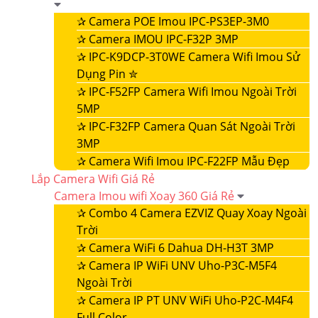
✰
Camera POE Imou IPC-PS3EP-3M0
✰
Camera IMOU IPC-F32P 3MP
✰
IPC-K9DCP-3T0WE Camera Wifi Imou Sử
Dụng Pin ✮
✰
IPC-F52FP Camera Wifi Imou Ngoài Trời
5MP
✰
IPC-F32FP Camera Quan Sát Ngoài Trời
3MP
✰
Camera Wifi Imou IPC-F22FP Mẫu Đẹp
Lắp Camera Wifi Giá Rẻ
Camera Imou wifi Xoay 360 Giá Rẻ
✰
Combo 4 Camera EZVIZ Quay Xoay Ngoài
Trời
✰
Camera WiFi 6 Dahua DH-H3T 3MP
✰
Camera IP WiFi UNV Uho-P3C-M5F4
Ngoài Trời
✰
Camera IP PT UNV WiFi Uho-P2C-M4F4
Full Color