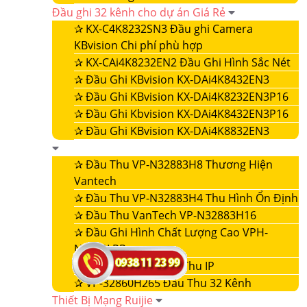
Đầu ghi 32 kênh cho dự án Giá Rẻ
✰
KX-C4K8232SN3 Đầu ghi Camera
KBvision Chi phí phù hợp
✰
KX-CAi4K8232EN2 Đầu Ghi Hình Sắc Nét
✰
Đầu Ghi KBvision KX-DAi4K8432EN3
✰
Đầu Ghi KBvision KX-DAi4K8232EN3P16
✰
Đầu Ghi Kbvision KX-DAi4K8432EN3P16
✰
Đầu Ghi KBvision KX-DAi4K8832EN3
✰
Đầu Thu VP-N32883H8 Thương Hiện
Vantech
✰
Đầu Thu VP-N32883H4 Thu Hình Ổn Định
✰
Đầu Thu VanTech VP-N32883H16
✰
Đầu Ghi Hình Chất Lượng Cao VPH-
N4432LPR
✰
VP-32860NVR Đầu Thu IP
✰
VP-32860H265 Đầu Thu 32 Kênh
Thiết Bị Mạng Ruijie