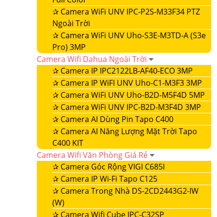
✰
Camera WiFi UNV IPC-P2S-M33F34 PTZ
Ngoài Trời
✰
Camera WiFi UNV Uho-S3E-M3TD-A (S3e
Pro) 3MP
Camera Wifi Dahua Ngoài Trời
✰
Camera IP IPC2122LB-AF40-ECO 3MP
✰
Camera IP WiFI UNV Uho-C1-M3F3 3MP
✰
Camera WiFi UNV Uho-B2D-M5F4D 5MP
✰
Camera WiFi UNV IPC-B2D-M3F4D 3MP
✰
Camera AI Dùng Pin Tapo C400
✰
Camera AI Năng Lượng Mặt Trời Tapo
C400 KIT
Camera Wifi Văn Phòng Giá Rẻ
✰
Camera Góc Rộng VIGI C685I
✰
Camera IP Wi-Fi Tapo C125
✰
Camera Trong Nhà DS-2CD2443G2-IW
(W)
✰
Camera Wifi Cube IPC-C32SP