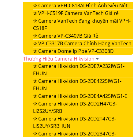
✰
Camera VPH-C818AI Hình Ảnh Siêu Nét
✰
VPH-C519F Camera VanTech Giá rẻ
✰
Camera VanTech đang khuyến mãi VPH-
C518F
✰
Camera VP-C3407B Giá Rẻ
✰
VP-C3317B Camera Chính Hãng VanTech
✰
Camera Dome Ip Poe VP-C3308D
Thương Hiệu Camera Hikvision
✰
Camera Hikvision DS-2DE7A232IWG1-
EHUN
✰
Camera Hikvision DS-2DE4225IWG1-
EHUN
✰
Camera Hikvision DS-2DE4A425IWG1-E
✰
Camera Hikvision DS-2CD2H47G3-
LIZS2UY/SRB
✰
Camera Hikvision DS-2CD2T47G3-
LIS2UY/SRBHUN
✰
Camera Hikvision DS-2CD2347G3-