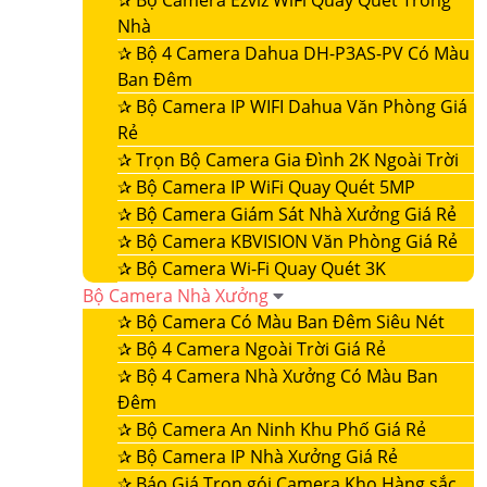
✰
Bộ Camera Ezviz WiFi Quay Quét Trong
Nhà
✰
Bộ 4 Camera Dahua DH-P3AS-PV Có Màu
Ban Đêm
✰
Bộ Camera IP WIFI Dahua Văn Phòng Giá
Rẻ
✰
Trọn Bộ Camera Gia Đình 2K Ngoài Trời
✰
Bộ Camera IP WiFi Quay Quét 5MP
✰
Bộ Camera Giám Sát Nhà Xưởng Giá Rẻ
✰
Bộ Camera KBVISION Văn Phòng Giá Rẻ
✰
Bộ Camera Wi-Fi Quay Quét 3K
Bộ Camera Nhà Xưởng
✰
Bộ Camera Có Màu Ban Đêm Siêu Nét
✰
Bộ 4 Camera Ngoài Trời Giá Rẻ
✰
Bộ 4 Camera Nhà Xưởng Có Màu Ban
Đêm
✰
Bộ Camera An Ninh Khu Phố Giá Rẻ
✰
Bộ Camera IP Nhà Xưởng Giá Rẻ
✰
Báo Giá Trọn gói Camera Kho Hàng sắc