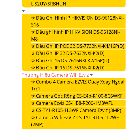
LIS2UY/SRBHUN
✰
Đầu Ghi Hình IP HIKVISION DS-96128NXI-
S16
✰
Đầu ghi hình IP HIKVISION DS-96128NI-
M8
✰
Đầu Ghi IP POE 32 DS-7732NXI-K4/16P(D)
✰
Đầu Ghi IP 32 DS-7632NXI-K2(D)
✰
Đầu Ghi 16 DS-7616NXI-K2/16P(D)
✰
Đầu Ghi IP 16 DS-7616NXI-K2(D)
Thương Hiệu Camera Wifi Ezviz
✰
Combo 4 Camera EZVIZ Quay Xoay Ngoài
Trời
✰
Camera Góc Rộng CS-E4p-R100-8C6WKF
✰
Camera Ezviz CS-HB8-R200-1M8WFL
✰
CS-TY1-R105-1L3WF Camera Ezviz (3MP)
✰
Camera Wifi EZVIZ CS-TY1-R105-1L2WF
(2MP)