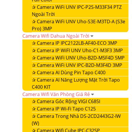
✰
Camera WiFi UNV IPC-P2S-M33F34 PTZ
Ngoài Trời
✰
Camera WiFi UNV Uho-S3E-M3TD-A (S3e
Pro) 3MP
Camera Wifi Dahua Ngoài Trời
✰
Camera IP IPC2122LB-AF40-ECO 3MP
✰
Camera IP WiFI UNV Uho-C1-M3F3 3MP
✰
Camera WiFi UNV Uho-B2D-M5F4D 5MP
✰
Camera WiFi UNV IPC-B2D-M3F4D 3MP
✰
Camera AI Dùng Pin Tapo C400
✰
Camera AI Năng Lượng Mặt Trời Tapo
C400 KIT
Camera Wifi Văn Phòng Giá Rẻ
✰
Camera Góc Rộng VIGI C685I
✰
Camera IP Wi-Fi Tapo C125
✰
Camera Trong Nhà DS-2CD2443G2-IW
(W)
✰
Camera Wifi Cube IPC-C32SP