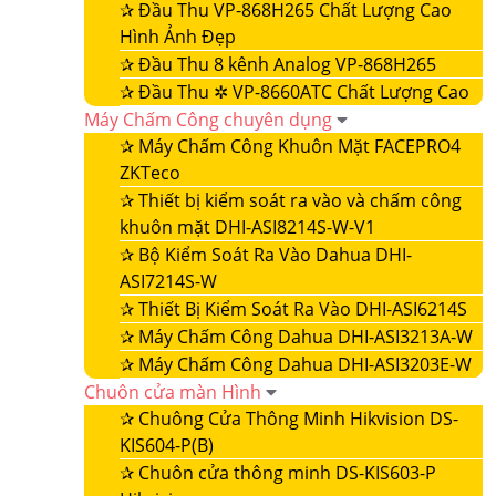
✰
Đầu Thu VP-868H265 Chất Lượng Cao
Hình Ảnh Đẹp
✰
Đầu Thu 8 kênh Analog VP-868H265
✰
Đầu Thu ✲ VP-8660ATC Chất Lượng Cao
Máy Chấm Công chuyên dụng
✰
Máy Chấm Công Khuôn Mặt FACEPRO4
ZKTeco
✰
Thiết bị kiểm soát ra vào và chấm công
khuôn mặt DHI-ASI8214S-W-V1
✰
Bộ Kiểm Soát Ra Vào Dahua DHI-
ASI7214S-W
✰
Thiết Bị Kiểm Soát Ra Vào DHI-ASI6214S
✰
Máy Chấm Công Dahua DHI-ASI3213A-W
✰
Máy Chấm Công Dahua DHI-ASI3203E-W
Chuôn cửa màn Hình
✰
Chuông Cửa Thông Minh Hikvision DS-
KIS604-P(B)
✰
Chuôn cửa thông minh DS-KIS603-P