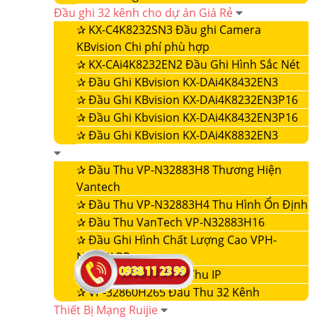
Đầu ghi 32 kênh cho dự án Giá Rẻ
✰
KX-C4K8232SN3 Đầu ghi Camera
KBvision Chi phí phù hợp
✰
KX-CAi4K8232EN2 Đầu Ghi Hình Sắc Nét
✰
Đầu Ghi KBvision KX-DAi4K8432EN3
✰
Đầu Ghi KBvision KX-DAi4K8232EN3P16
✰
Đầu Ghi Kbvision KX-DAi4K8432EN3P16
✰
Đầu Ghi KBvision KX-DAi4K8832EN3
✰
Đầu Thu VP-N32883H8 Thương Hiện
Vantech
✰
Đầu Thu VP-N32883H4 Thu Hình Ổn Định
✰
Đầu Thu VanTech VP-N32883H16
✰
Đầu Ghi Hình Chất Lượng Cao VPH-
N4432LPR
✰
VP-32860NVR Đầu Thu IP
✰
VP-32860H265 Đầu Thu 32 Kênh
Thiết Bị Mạng Ruijie