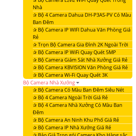
✰
Bộ Camera Ezviz WiFi Quay Quét Trong
Nhà
✰
Bộ 4 Camera Dahua DH-P3AS-PV Có Màu
Ban Đêm
✰
Bộ Camera IP WIFI Dahua Văn Phòng Giá
Rẻ
✰
Trọn Bộ Camera Gia Đình 2K Ngoài Trời
✰
Bộ Camera IP WiFi Quay Quét 5MP
✰
Bộ Camera Giám Sát Nhà Xưởng Giá Rẻ
✰
Bộ Camera KBVISION Văn Phòng Giá Rẻ
✰
Bộ Camera Wi-Fi Quay Quét 3K
Bộ Camera Nhà Xưởng
✰
Bộ Camera Có Màu Ban Đêm Siêu Nét
✰
Bộ 4 Camera Ngoài Trời Giá Rẻ
✰
Bộ 4 Camera Nhà Xưởng Có Màu Ban
Đêm
✰
Bộ Camera An Ninh Khu Phố Giá Rẻ
✰
Bộ Camera IP Nhà Xưởng Giá Rẻ
✰
Báo Giá Trọn gói Camera Kho Hàng sắc