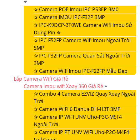
✰
Camera POE Imou IPC-PS3EP-3M0
✰
Camera IMOU IPC-F32P 3MP
✰
IPC-K9DCP-3T0WE Camera Wifi Imou Sử
Dụng Pin ✮
✰
IPC-F52FP Camera Wifi Imou Ngoài Trời
5MP
✰
IPC-F32FP Camera Quan Sát Ngoài Trời
3MP
✰
Camera Wifi Imou IPC-F22FP Mẫu Đẹp
Lắp Camera Wifi Giá Rẻ
Camera Imou wifi Xoay 360 Giá Rẻ
✰
Combo 4 Camera EZVIZ Quay Xoay Ngoài
Trời
✰
Camera WiFi 6 Dahua DH-H3T 3MP
✰
Camera IP WiFi UNV Uho-P3C-M5F4
Ngoài Trời
✰
Camera IP PT UNV WiFi Uho-P2C-M4F4
Full Color