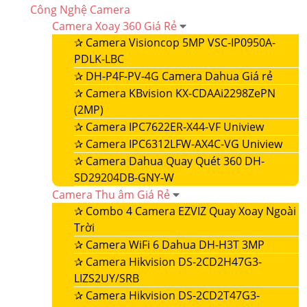
Công Nghệ Camera
Camera Xoay 360 Giá Rẻ
✰
Camera Visioncop 5MP VSC-IP0950A-
PDLK-LBC
✰
DH-P4F-PV-4G Camera Dahua Giá rẻ
✰
Camera KBvision KX-CDAAi2298ZePN
(2MP)
✰
Camera IPC7622ER-X44-VF Uniview
✰
Camera IPC6312LFW-AX4C-VG Uniview
✰
Camera Dahua Quay Quét 360 DH-
SD29204DB-GNY-W
Camera Thu âm Giá Rẻ
✰
Combo 4 Camera EZVIZ Quay Xoay Ngoài
Trời
✰
Camera WiFi 6 Dahua DH-H3T 3MP
✰
Camera Hikvision DS-2CD2H47G3-
LIZS2UY/SRB
✰
Camera Hikvision DS-2CD2T47G3-