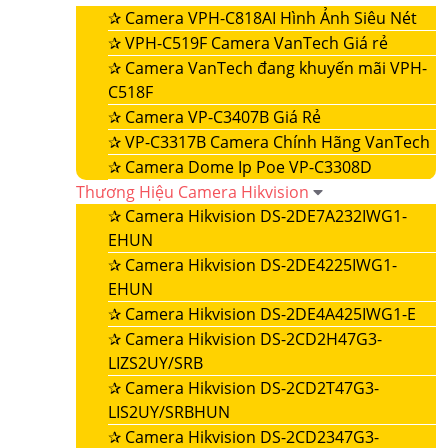
✰
Camera VPH-C818AI Hình Ảnh Siêu Nét
✰
VPH-C519F Camera VanTech Giá rẻ
✰
Camera VanTech đang khuyến mãi VPH-
C518F
✰
Camera VP-C3407B Giá Rẻ
✰
VP-C3317B Camera Chính Hãng VanTech
✰
Camera Dome Ip Poe VP-C3308D
Thương Hiệu Camera Hikvision
✰
Camera Hikvision DS-2DE7A232IWG1-
EHUN
✰
Camera Hikvision DS-2DE4225IWG1-
EHUN
✰
Camera Hikvision DS-2DE4A425IWG1-E
✰
Camera Hikvision DS-2CD2H47G3-
LIZS2UY/SRB
✰
Camera Hikvision DS-2CD2T47G3-
LIS2UY/SRBHUN
✰
Camera Hikvision DS-2CD2347G3-