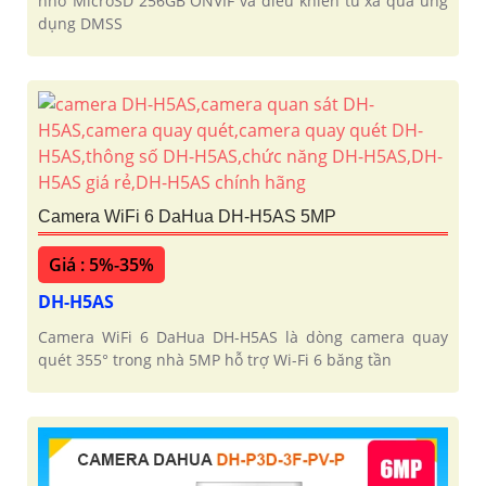
nhớ MicroSD 256GB ONVIF và điều khiển từ xa qua ứng
dụng DMSS
Camera WiFi 6 DaHua DH-H5AS 5MP
Giá : 5%-35%
DH-H5AS
Camera WiFi 6 DaHua DH-H5AS là dòng camera quay
quét 355° trong nhà 5MP hỗ trợ Wi-Fi 6 băng tần