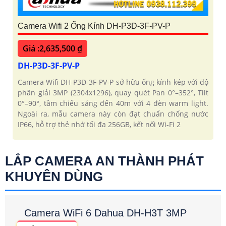
Camera Wifi 2 Ống Kính DH-P3D-3F-PV-P
Giá :2,635,500 ₫
DH-P3D-3F-PV-P
Camera Wifi DH-P3D-3F-PV-P sở hữu ống kính kép với độ
phân giải 3MP (2304x1296), quay quét Pan 0°–352°, Tilt
0°–90°, tầm chiếu sáng đến 40m với 4 đèn warm light.
Ngoài ra, mẫu camera này còn đạt chuẩn chống nước
IP66, hỗ trợ thẻ nhớ tối đa 256GB, kết nối Wi-Fi 2
LẮP CAMERA AN THÀNH PHÁT
KHUYÊN DÙNG
Camera WiFi 6 Dahua DH-H3T 3MP