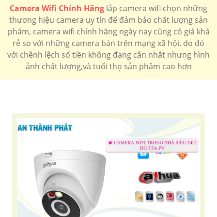
1.500.000 VNĐ
Lắp camera wifi ngoài trời hồng ngoại xa
DH-IPC-
Camera Wifi Chính Hãng
lắp camera wifi chọn những
HFW1430DT-STW
thương hiệu camera uy tín để đảm bảo chất lượng sản
🏅 Camera wfii Hikvision 360
phẩm, camera wifi chính hãng ngày nay cũng có giá khá
850.000 VNĐ
Lắp camera wifi gnoai2 trời 360 chất lượng
DS-
rẻ so với những camera bán trên mạng xã hội. do đó
2DE3A400BW-DE/W(F1)(T5)
với chênh lệch số tiền không đang cân nhắt nhưng hình
ảnh chất lượng,và tuổi thọ sản phâm cao hơn
Lắp
Camera
Lắp
Lắp
Camera
camera
wifi thân
camera
camera
wifi
wifi 360
hồng
wifi
wifi
siêu
ngoại
imou
ezviz
nét