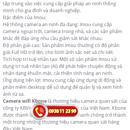
tập trung vào việc cung cấp giải pháp an ninh thông
minh cho gia đình và doanh nghiệp.
Đặc điểm của Imou:
Hệ thống camera an ninh đa dạng: Imou cung cấp
camera ngoại trời, camera trong nhà, và các sản phẩm
khác để đáp ứng nhu cầu giám sát khác nhau.
Độ phân giải cao: Sản phẩm Imou thường có độ phân
giải Full HD trở lên, cho hình ảnh sắc nét và chi tiết.
Tích hợp trí tuệ nhân tạo: Một số sản phẩm Imou sử
dụng trí tuệ nhân tạo (AI) để phát hiện chuyển động và
nhận dạng khuôn mặt, cải thiện tính năng an ninh.
Ứng dụng tiện lợi: Imou cung cấp ứng dụng di động và
phần mềm desktop dễ sử dụng để quản lý và xem hình
ảnh từ xa.
Camera wifi Kbone
là thương hiệu camera quan sát của
công ty KBVision, một tập đoàn lớn của Việt Nam. Kbone
được thành lập vào năm 2017 và nhanh chóng trở thành
một trong những thương hiệu camera quan sát hàng
đầu Việt Nam.