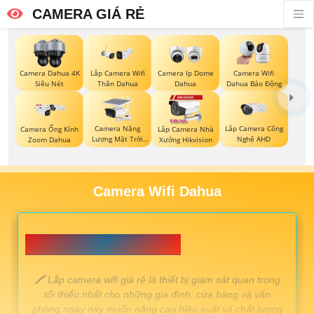
CAMERA GIÁ RẺ
Camera Dahua 4K
Lắp Camera Wifi
Camera Ip Dome
Camera Wifi
Siêu Nét
Thân Dahua
Dahua
Dahua Báo Động
Camera Năng
Lắp Camera Công
Camera Ống Kính
Lắp Camera Nhà
Lượng Mặt Trời
Nghệ AHD
Zoom Dahua
Xưởng Hikvision
Dahua
Camera Wifi Dahua
📗 Lắp camera wifi Giá Rẻ 💎
️🖍 Lắp camera wifi giá rẻ là thiết bị giám sát quan trọng
tối thiểu nhất cho những gia đình, cửa hàng và văn
phòng ngày nay muốn nâng cao hiệu xuất và chất lượng