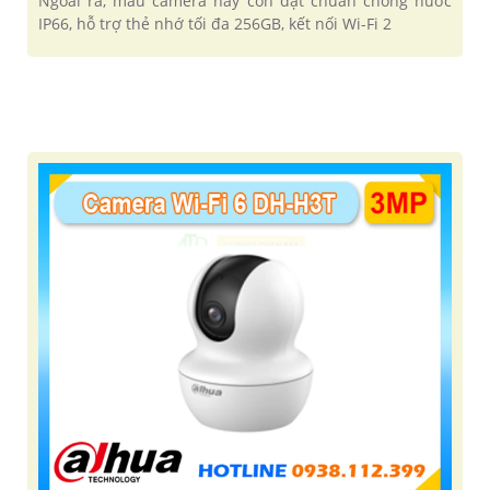
Ngoài ra, mẫu camera này còn đạt chuẩn chống nước
IP66, hỗ trợ thẻ nhớ tối đa 256GB, kết nối Wi-Fi 2