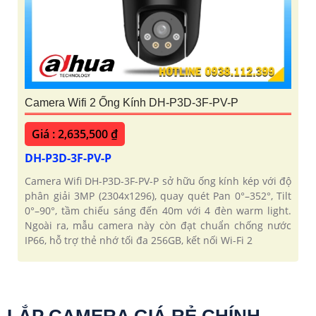
Camera Wifi 2 Ống Kính DH-P3D-3F-PV-P
Giá : 2,635,500 ₫
DH-P3D-3F-PV-P
Camera Wifi DH-P3D-3F-PV-P sở hữu ống kính kép với độ
phân giải 3MP (2304x1296), quay quét Pan 0°–352°, Tilt
0°–90°, tầm chiếu sáng đến 40m với 4 đèn warm light.
Ngoài ra, mẫu camera này còn đạt chuẩn chống nước
IP66, hỗ trợ thẻ nhớ tối đa 256GB, kết nối Wi-Fi 2
LẮP CAMERA GIÁ RẺ CHÍNH