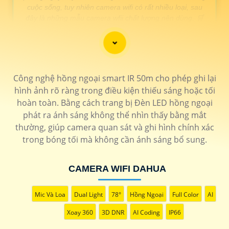
cuộc sống, tuy nhiên camera wifi có rất nhiều loại, sau
đây là những mẫu camera wfii chất lượng nên dùng. 🛒
LOẠI CAMERA WIFI CHẤT LƯỢNG
Công nghệ hồng ngoại smart IR 50m cho phép ghi lại
THÔNG TIN
hình ảnh rõ ràng trong điều kiện thiếu sáng hoặc tối
💎 Camera wifi xoay 360 2k
hoàn toàn. Bằng cách trang bị Đèn LED hồng ngoại
1.700.000 VNĐ
Hãng imou kết nối wifi góc nhìn rộng chống trộm
IPC-
phát ra ánh sáng không thể nhìn thấy bằng mắt
GS2DP-5K0W
thường, giúp camera quan sát và ghi hình chính xác
🗂 Camera wifi up trần Imou
trong bóng tối mà không cần ánh sáng bổ sung.
1.200.000 VNĐ
Hồng ngoại 30m Chống ngược sáng tốt wifi mạnh
IPC-
T42EP
CAMERA WIFI DAHUA
📶 Camera wifi xoay 360 Ai
1.500.000 VNĐ
Camera wifi ezviz thiết kết tinh tế chống trộm
CS-H6-
Mic Và Loa
Dual Light
78°
Hồng Ngoại
Full Color
AI
R100-1J5WF
Xoay 360
3D DNR
AI Coding
IP66
🌟 Camera wifi ngoài trời Dahua