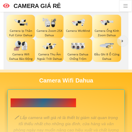
CAMERA GIÁ RẺ
Camera Ip Thân
Camera Zoom 25X
Camera WizMind
Camera Ống Kính
Full Color Dahua
Dahua
Zoom Dahua
Camera Wifi
Camera Thu Âm
Camera Dahua
Đầu Ghi 8 Ổ Cứng
Dahua Báo Động
Ngoài Trời Dahua
Chống Trộm
Dahua
Camera Wifi Dahua
📗 Lắp camera wifi Giá Rẻ 💎
️🖍 Lắp camera wifi giá rẻ là thiết bị giám sát quan trọng
tối thiểu nhất cho những gia đình, cửa hàng và văn
phòng ngày nay muốn nâng cao hiệu xuất và chất lượng