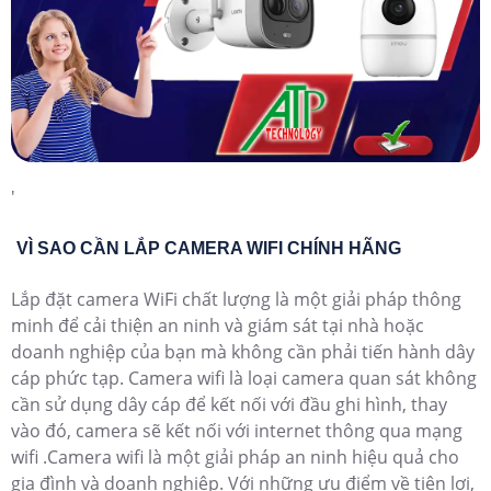
'
VÌ SAO CẦN LẮP CAMERA WIFI CHÍNH HÃNG
Lắp đặt camera WiFi chất lượng là một giải pháp thông
minh để cải thiện an ninh và giám sát tại nhà hoặc
doanh nghiệp của bạn mà không cần phải tiến hành dây
cáp phức tạp. Camera wifi là loại camera quan sát không
cần sử dụng dây cáp để kết nối với đầu ghi hình, thay
vào đó, camera sẽ kết nối với internet thông qua mạng
wifi .Camera wifi là một giải pháp an ninh hiệu quả cho
gia đình và doanh nghiệp. Với những ưu điểm về tiện lợi,