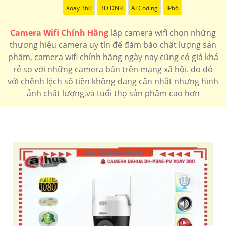
1.500.000 VNĐ
Lắp camera wifi ngoài trời hồng ngoại xa
DH-IPC-
Xoay 360
3D DNR
AI Coding
IP66
HFW1430DT-STW
🏅 Camera wfii Hikvision 360
Camera Wifi Chính Hãng
lắp camera wifi chọn những
850.000 VNĐ
Lắp camera wifi gnoai2 trời 360 chất lượng
DS-
thương hiệu camera uy tín để đảm bảo chất lượng sản
2DE3A400BW-DE/W(F1)(T5)
phẩm, camera wifi chính hãng ngày nay cũng có giá khá
rẻ so với những camera bán trên mạng xã hội. do đó
Lắp
Camera
Lắp
Lắp
Camera
với chênh lệch số tiền không đang cân nhắt nhưng hình
camera
wifi thân
camera
camera
wifi
ảnh chất lượng,và tuổi thọ sản phâm cao hơn
wifi 360
hồng
wifi
wifi
siêu
ngoại
imou
ezviz
nét