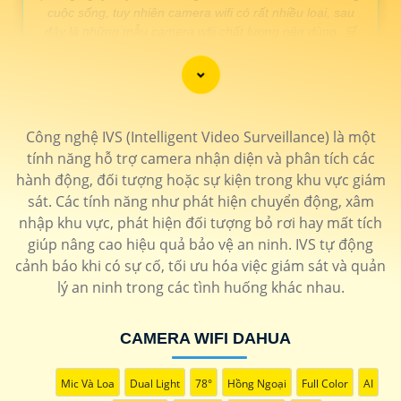
cuộc sống, tuy nhiên camera wifi có rất nhiều loại, sau
đây là những mẫu camera wfii chất lượng nên dùng. 🛒
LOẠI CAMERA WIFI CHẤT LƯỢNG
Công nghệ IVS (Intelligent Video Surveillance) là một
THÔNG TIN
tính năng hỗ trợ camera nhận diện và phân tích các
💎 Camera wifi xoay 360 2k
hành động, đối tượng hoặc sự kiện trong khu vực giám
1.700.000 VNĐ
Hãng imou kết nối wifi góc nhìn rộng chống trộm
IPC-
sát. Các tính năng như phát hiện chuyển động, xâm
GS2DP-5K0W
nhập khu vực, phát hiện đối tượng bỏ rơi hay mất tích
🗂 Camera wifi up trần Imou
giúp nâng cao hiệu quả bảo vệ an ninh. IVS tự động
cảnh báo khi có sự cố, tối ưu hóa việc giám sát và quản
1.200.000 VNĐ
Hồng ngoại 30m Chống ngược sáng tốt wifi mạnh
IPC-
T42EP
lý an ninh trong các tình huống khác nhau.
📶 Camera wifi xoay 360 Ai
1.500.000 VNĐ
Camera wifi ezviz thiết kết tinh tế chống trộm
CS-H6-
CAMERA WIFI DAHUA
R100-1J5WF
🌟 Camera wifi ngoài trời Dahua
Mic Và Loa
Dual Light
78°
Hồng Ngoại
Full Color
AI