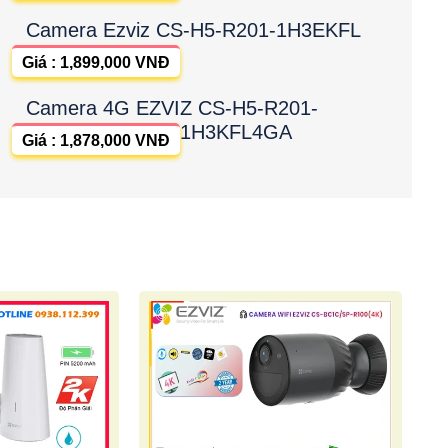
Camera Ezviz CS-H5-R201-1H3EKFL
Giá : 1,899,000 VNĐ
Camera 4G EZVIZ CS-H5-R201-
1H3KFL4GA
Giá : 1,878,000 VNĐ