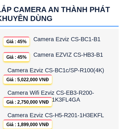
LẮP CAMERA AN THÀNH PHÁT
KHUYÊN DÙNG
Camera Ezviz CS-BC1-B1
Giá : 45%
Camera EZVIZ CS-HB3-B1
Giá : 45%
Camera Ezviz CS-BC1c/SP-R100(4K)
Giá : 5,022,000 VNĐ
Camera Wifi Ezviz CS-EB3-R200-
1K3FL4GA
Giá : 2,750,000 VNĐ
Camera Ezviz CS-H5-R201-1H3EKFL
Giá : 1,899,000 VNĐ