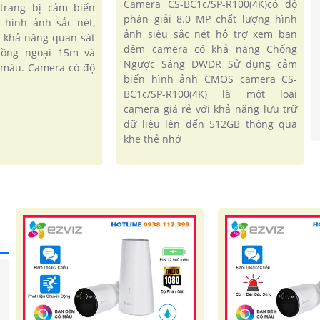
Camera CS-BC1c/SP-R100(4K)có độ
 trang bị cảm biến
phân giải 8.0 MP chất lượng hình
 hình ảnh sắc nét,
ảnh siêu sắc nét hỗ trợ xem ban
 khả năng quan sát
đêm camera có khả năng Chống
ồng ngoại 15m và
Ngược Sáng DWDR Sử dụng cảm
ị màu. Camera có độ
biến hình ảnh CMOS camera CS-
BC1c/SP-R100(4K) là một loại
camera giá rẻ với khả năng lưu trữ
dữ liệu lên đến 512GB thông qua
khe thẻ nhớ