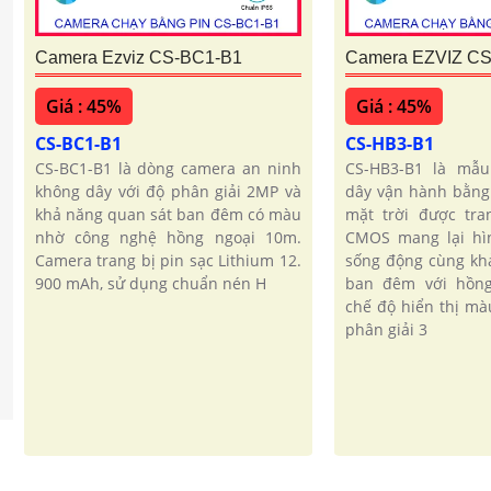
Camera Ezviz CS-BC1-B1
Camera EZVIZ C
Giá : 45%
Giá : 45%
CS-BC1-B1
CS-HB3-B1
CS-BC1-B1 là dòng camera an ninh
CS-HB3-B1 là mẫ
không dây với độ phân giải 2MP và
dây vận hành bằng
khả năng quan sát ban đêm có màu
mặt trời được tra
nhờ công nghệ hồng ngoại 10m.
CMOS mang lại hìn
Camera trang bị pin sạc Lithium 12.
sống động cùng kh
900 mAh, sử dụng chuẩn nén H
ban đêm với hồn
chế độ hiển thị mà
phân giải 3