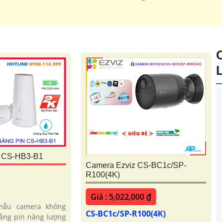
'
 CS-HB3-B1
Camera Ezviz CS-BC1c/SP-
R100(4K)
Giá : 5,022,000 ₫
mẫu camera không
CS-BC1c/SP-R100(4K)
ằng pin năng lượng