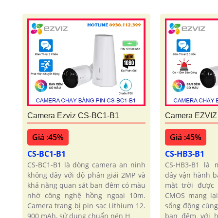
Camera Ezviz CS-BC1-B1
Camera EZVIZ
Giá :45%
Giá :45%
CS-BC1-B1
CS-HB3-B1
CS-BC1-B1 là dòng camera an ninh
CS-HB3-B1 là 
không dây với độ phân giải 2MP và
dây vận hành b
khả năng quan sát ban đêm có màu
mặt trời được
nhờ công nghệ hồng ngoại 10m.
CMOS mang lại
Camera trang bị pin sạc Lithium 12.
sống động cùng
900 mAh, sử dụng chuẩn nén H
ban đêm với h