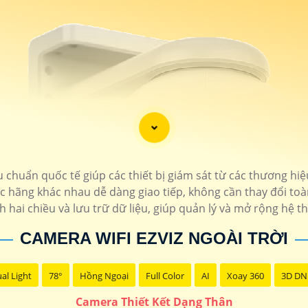
 chuẩn quốc tế giúp các thiết bị giám sát từ các thương hi
 hãng khác nhau dễ dàng giao tiếp, không cần thay đổi toà
hai chiều và lưu trữ dữ liệu, giúp quản lý và mở rộng hệ t
CAMERA WIFI EZVIZ NGOÀI TRỜI
al Light
78°
Hồng Ngoại
Full Color
AI
Xoay 360
3D DN
Camera Thiết Kết Dạng Thân