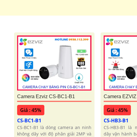
Camera Ezviz CS-BC1-B1
Camera EZVIZ
Giá : 45%
Giá : 45%
CS-BC1-B1
CS-HB3-B1
CS-BC1-B1 là dòng camera an ninh
CS-HB3-B1 là 
không dây với độ phân giải 2MP và
dây vận hành b