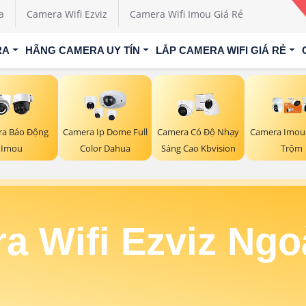
a
Camera Wifi Ezviz
Camera Wifi Imou Giá Rẻ
RA
HÃNG CAMERA UY TÍN
LẮP CAMERA WIFI GIÁ RẺ
a Báo Động
Camera Ip Dome Full
Camera Có Độ Nhạy
Camera Imou
Imou
Color Dahua
Sáng Cao Kbvision
Trộm
a Wifi Ezviz Ngoà