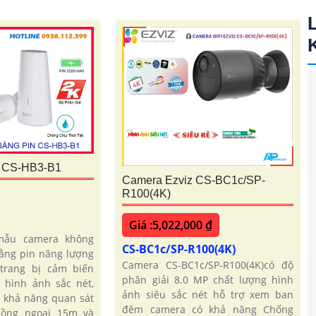
 CS-HB3-B1
Camera Ezviz CS-BC1c/SP-
R100(4K)
Giá :5,022,000 ₫
mẫu camera không
CS-BC1c/SP-R100(4K)
ằng pin năng lượng
Camera CS-BC1c/SP-R100(4K)có độ
 trang bị cảm biến
phân giải 8.0 MP chất lượng hình
 hình ảnh sắc nét,
ảnh siêu sắc nét hỗ trợ xem ban
 khả năng quan sát
đêm camera có khả năng Chống
ồng ngoại 15m và