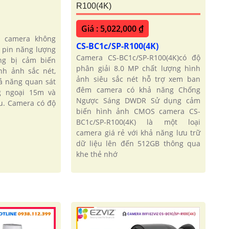
R100(4K)
Giá : 5,022,000 ₫
u camera không
CS-BC1c/SP-R100(4K)
 pin năng lượng
Camera CS-BC1c/SP-R100(4K)có độ
ng bị cảm biến
phân giải 8.0 MP chất lượng hình
h ảnh sắc nét,
ảnh siêu sắc nét hỗ trợ xem ban
ả năng quan sát
đêm camera có khả năng Chống
g ngoại 15m và
Ngược Sáng DWDR Sử dụng cảm
u. Camera có độ
biến hình ảnh CMOS camera CS-
BC1c/SP-R100(4K) là một loại
camera giá rẻ với khả năng lưu trữ
dữ liệu lên đến 512GB thông qua
khe thẻ nhớ