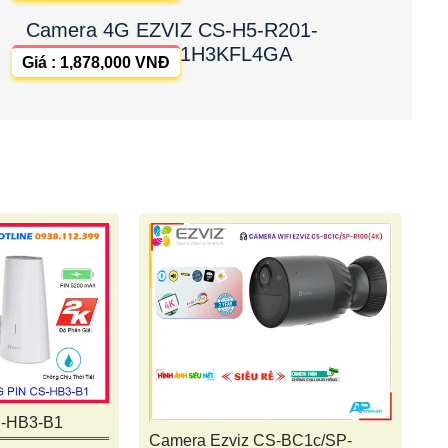
Camera 4G EZVIZ CS-H5-R201-
1H3KFL4GA
Giá : 1,878,000 VNĐ
S-HB3-B1
Camera Ezviz CS-BC1c/SP-