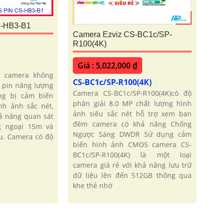
S-HB3-B1
Camera Ezviz CS-BC1c/SP-
R100(4K)
Giá : 5,022,000 ₫
u camera không
CS-BC1c/SP-R100(4K)
 pin năng lượng
Camera CS-BC1c/SP-R100(4K)có độ
ng bị cảm biến
phân giải 8.0 MP chất lượng hình
h ảnh sắc nét,
ảnh siêu sắc nét hỗ trợ xem ban
ả năng quan sát
đêm camera có khả năng Chống
g ngoại 15m và
Ngược Sáng DWDR Sử dụng cảm
u. Camera có độ
biến hình ảnh CMOS camera CS-
BC1c/SP-R100(4K) là một loại
camera giá rẻ với khả năng lưu trữ
dữ liệu lên đến 512GB thông qua
khe thẻ nhớ