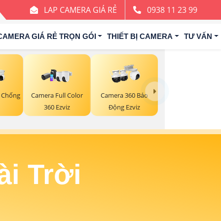
LAP CAMERA GIÁ RẺ
0938 11 23 99
CAMERA GIÁ RẺ TRỌN GÓI
THIẾT BỊ CAMERA
TƯ VẤN
 Chống
Camera Full Color
Camera 360 Báo
360 Ezviz
Động Ezviz
i Trời