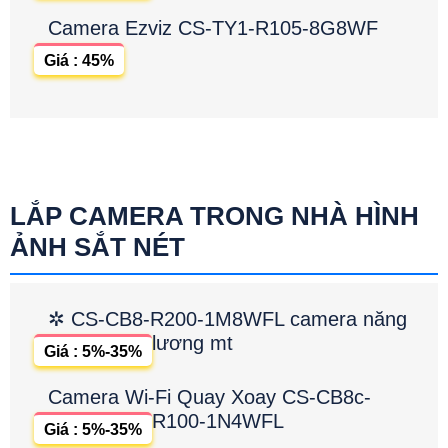
Camera Ezviz CS-TY1-R105-8G8WF
Giá : 45%
LẮP CAMERA TRONG NHÀ HÌNH
ẢNH SẮT NÉT
✲ CS-CB8-R200-1M8WFL camera năng
lương mt
Giá : 5%-35%
Camera Wi-Fi Quay Xoay CS-CB8c-
R100-1N4WFL
Giá : 5%-35%