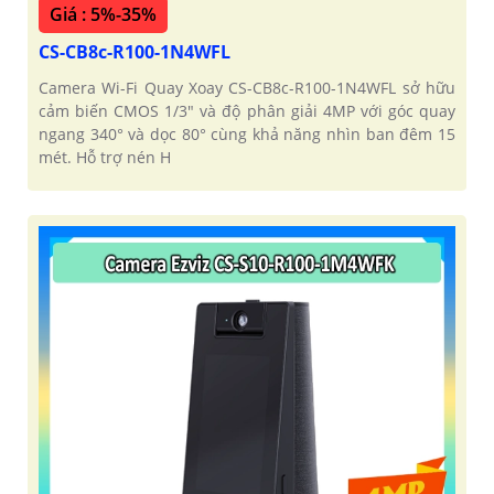
Giá : 5%-35%
CS-CB8c-R100-1N4WFL
Camera Wi-Fi Quay Xoay CS-CB8c-R100-1N4WFL sở hữu
cảm biến CMOS 1/3" và độ phân giải 4MP với góc quay
ngang 340° và dọc 80° cùng khả năng nhìn ban đêm 15
mét. Hỗ trợ nén H