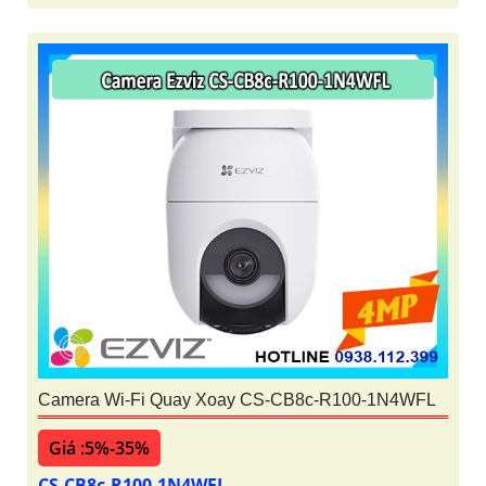
Camera Wi-Fi Quay Xoay CS-CB8c-R100-1N4WFL
Giá :5%-35%
CS-CB8c-R100-1N4WFL