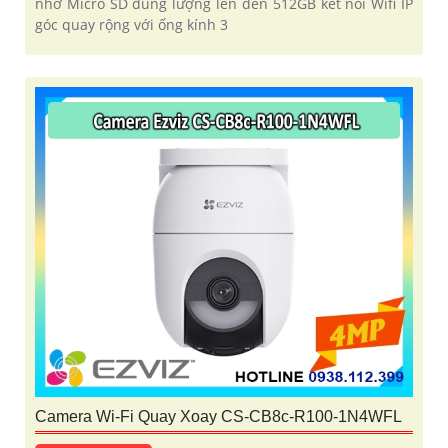
nhớ Micro SD dung lượng lên đến 512GB kết nối Wifi IP
góc quay rộng với ống kính 3
Camera Wi-Fi Quay Xoay CS-CB8c-R100-1N4WFL