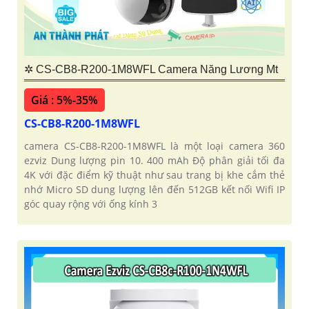
✲ CS-CB8-R200-1M8WFL Camera Năng Lương Mt
Giá : 5%-35%
CS-CB8-R200-1M8WFL
camera CS-CB8-R200-1M8WFL là một loại camera 360
ezviz Dung lượng pin 10. 400 mAh Độ phân giải tối đa
4K với đặc điểm kỹ thuật như sau trang bị khe cắm thẻ
nhớ Micro SD dung lượng lên đến 512GB kết nối Wifi IP
góc quay rộng với ống kính 3