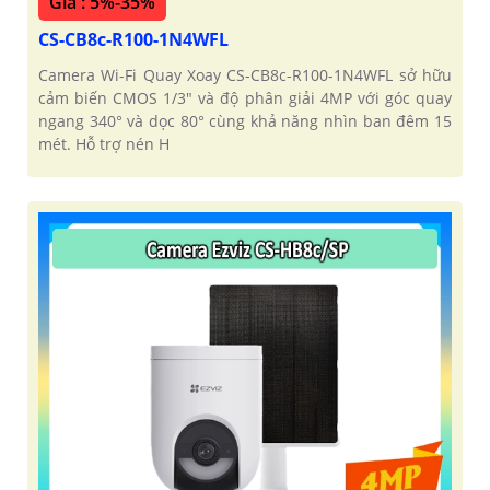
Giá : 5%-35%
CS-CB8c-R100-1N4WFL
Camera Wi-Fi Quay Xoay CS-CB8c-R100-1N4WFL sở hữu
cảm biến CMOS 1/3" và độ phân giải 4MP với góc quay
ngang 340° và dọc 80° cùng khả năng nhìn ban đêm 15
mét. Hỗ trợ nén H