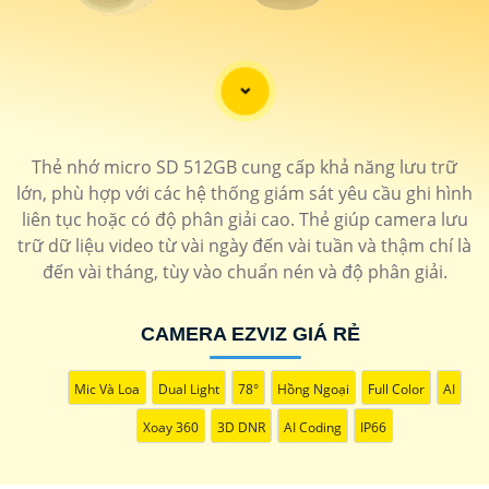
'
Thẻ nhớ micro SD 512GB cung cấp khả năng lưu trữ
lớn, phù hợp với các hệ thống giám sát yêu cầu ghi hình
liên tục hoặc có độ phân giải cao. Thẻ giúp camera lưu
trữ dữ liệu video từ vài ngày đến vài tuần và thậm chí là
đến vài tháng, tùy vào chuẩn nén và độ phân giải.
CAMERA EZVIZ GIÁ RẺ
Mic Và Loa
Dual Light
78°
Hồng Ngoại
Full Color
AI
Xoay 360
3D DNR
AI Coding
IP66