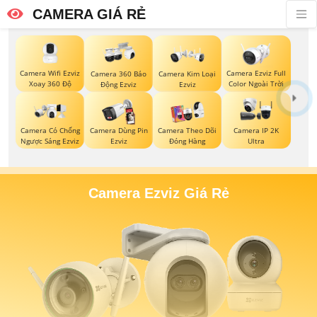
CAMERA GIÁ RẺ
Camera Wifi Ezviz
Camera Ezviz Full
Camera 360 Báo
Camera Kim Loại
Xoay 360 Độ
Color Ngoài Trời
Động Ezviz
Ezviz
Camera Có Chống
Camera Dùng Pin
Camera Theo Dõi
Camera IP 2K
Ngược Sáng Ezviz
Ezviz
Đóng Hàng
Ultra
Camera Ezviz Giá Rẻ