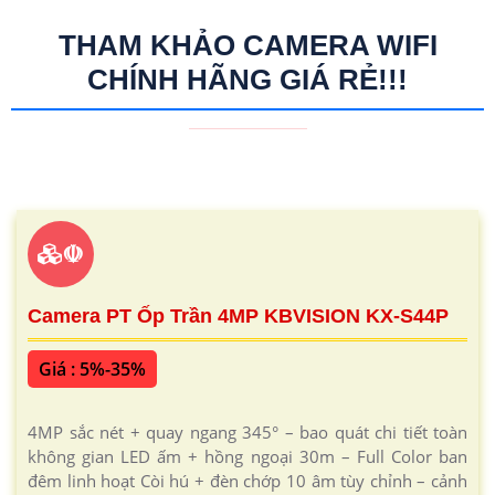
THAM KHẢO CAMERA WIFI
CHÍNH HÃNG GIÁ RẺ!!!
☫
Camera PT Ốp Trần 4MP KBVISION KX-S44P
Giá : 5%-35%
4MP sắc nét + quay ngang 345° – bao quát chi tiết toàn
không gian LED ấm + hồng ngoại 30m – Full Color ban
đêm linh hoạt Còi hú + đèn chớp 10 âm tùy chỉnh – cảnh