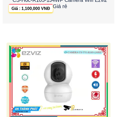
CS-H6c-R105-1J4WF Camera Wifi Ezviz
Giá rẻ
Giá : 1,100,000 VNĐ