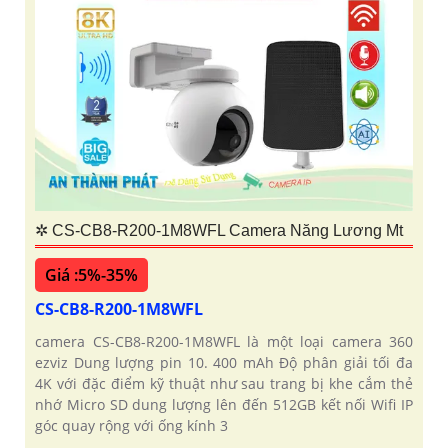
✲ CS-CB8-R200-1M8WFL Camera Năng Lương Mt
Giá :5%-35%
CS-CB8-R200-1M8WFL
camera CS-CB8-R200-1M8WFL là một loại camera 360
ezviz Dung lượng pin 10. 400 mAh Độ phân giải tối đa
4K với đặc điểm kỹ thuật như sau trang bị khe cắm thẻ
nhớ Micro SD dung lượng lên đến 512GB kết nối Wifi IP
góc quay rộng với ống kính 3