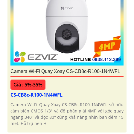
Camera Wi-Fi Quay Xoay CS-CB8c-R100-1N4WFL
Giá : 5%-35%
CS-CB8c-R100-1N4WFL
Camera Wi-Fi Quay Xoay CS-CB8c-R100-1N4WFL sở hữu
cảm biến CMOS 1/3" và độ phân giải 4MP với góc quay
ngang 340° và dọc 80° cùng khả năng nhìn ban đêm 15
mét. Hỗ trợ nén H