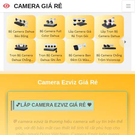
CAMERA GIÁ RẺ
Bộ Camera Full
Bộ Camera Dahua
Lắp Camera Giá
Lắp Trọn Bộ
Color Dahua
Báo Động
Rẻ Trọn Gói
Camera Dahua
Trọn Bộ Camera
Trọn Bộ Camera
Bộ Camera Ban
Bộ Camera Chống
Dahua Chống
Dahua Ghi Âm
Đêm Có Màu
Trộm Visioncop
Trộm
Kbvision
Camera Ezviz Giá Rẻ
💕LẮP CAMERA EZVIZ GIÁ RẺ 💗
️💬 camera ezviz là thương hiệu camera wifi uy tín trên thế
giới, với độ bảo mật cao thiết kế tinh tế rất phù hợp cho
nhiều người Dùng Việt Nam, Camera Ezviz luôn mang