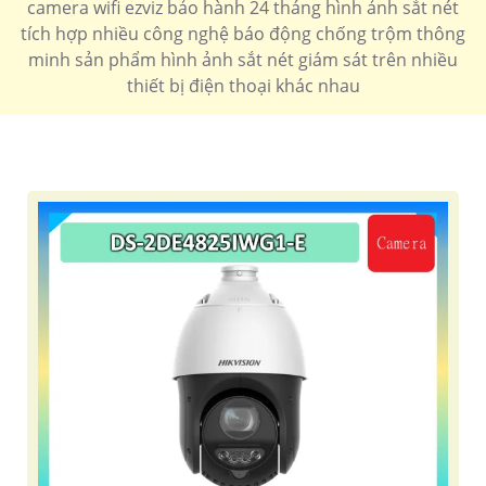
camera wifi ezviz bảo hành 24 tháng hình ảnh sắt nét
C3N-A0-3H2WFRL
tích hợp nhiều công nghệ báo động chống trộm thông
💰 Lắp Camera wifi ezvis 360
minh sản phẩm hình ảnh sắt nét giám sát trên nhiều
🔖
110.000 VNĐ
Xoay 360 giá rẻ dễ sử dụng chất lượng cao
CS-
thiết bị điện thoại khác nhau
TY2-B0-1G2WF
🔔 Camera Wifi ezviz giá rẻ
🔷
160.000 VNĐ
Xoay 360 hình ảnh full hd 1080P giá rẻ thiết kế tinh
tế
C8C
Tham khảo các dòng camera wifi ezviz chất lượng giá
rẻ.
Camera Ezviz
Camera Ezviz
Camera
Giá Rẻ
Ngoài Trời
Ezviz 360