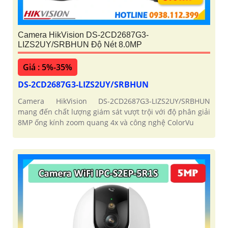
Camera HikVision DS-2CD2687G3-
LIZS2UY/SRBHUN Độ Nét 8.0MP
Giá : 5%-35%
DS-2CD2687G3-LIZS2UY/SRBHUN
Camera HikVision DS-2CD2687G3-LIZS2UY/SRBHUN
mang đến chất lượng giám sát vượt trội với độ phân giải
8MP ống kính zoom quang 4x và công nghệ ColorVu