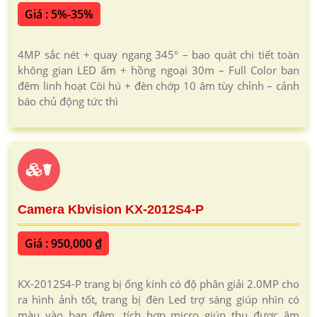
Giá : 5%-35%
4MP sắc nét + quay ngang 345° – bao quát chi tiết toàn
không gian LED ấm + hồng ngoại 30m – Full Color ban
đêm linh hoạt Còi hú + đèn chớp 10 âm tùy chỉnh – cảnh
báo chủ động tức thì
☤
Camera Kbvision KX-2012S4-P
Giá : 950,000 ₫
KX-2012S4-P trang bị ống kính có độ phân giải 2.0MP cho
ra hình ảnh tốt, trang bị đèn Led trợ sáng giúp nhìn có
màu vào ban đêm, tích hợp micro giúp thu được âm