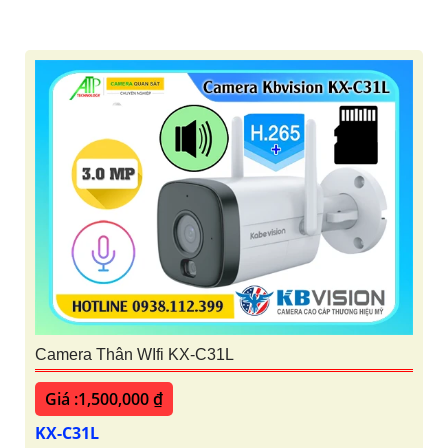
Camera Thân WIfi KX-C31L
Giá :1,500,000 ₫
KX-C31L