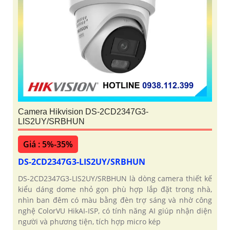
Camera Hikvision DS-2CD2347G3-
LIS2UY/SRBHUN
Giá : 5%-35%
DS-2CD2347G3-LIS2UY/SRBHUN
DS-2CD2347G3-LIS2UY/SRBHUN là dòng camera thiết kế
kiểu dáng dome nhỏ gọn phù hợp lắp đặt trong nhà,
nhìn ban đêm có màu bằng đèn trợ sáng và nhờ công
nghệ ColorVU HikAI-ISP, có tính năng AI giúp nhận diện
người và phương tiện, tích hợp micro kép