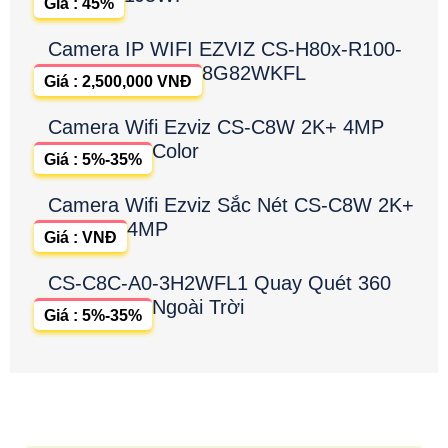
Giá : 45%
Camera IP WIFI EZVIZ CS-H80x-R100-
8G82WKFL
Giá : 2,500,000 VNĐ
Camera Wifi Ezviz CS-C8W 2K+ 4MP
Color
Giá : 5%-35%
Camera Wifi Ezviz Sắc Nét CS-C8W 2K+
4MP
Giá : VNĐ
CS-C8C-A0-3H2WFL1 Quay Quét 360
Ngoài Trời
Giá : 5%-35%