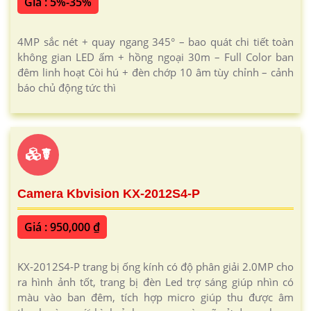
Giá : 5%-35%
4MP sắc nét + quay ngang 345° – bao quát chi tiết toàn
không gian LED ấm + hồng ngoại 30m – Full Color ban
đêm linh hoạt Còi hú + đèn chớp 10 âm tùy chỉnh – cảnh
báo chủ động tức thì
☤
Camera Kbvision KX-2012S4-P
Giá : 950,000 ₫
KX-2012S4-P trang bị ống kính có độ phân giải 2.0MP cho
ra hình ảnh tốt, trang bị đèn Led trợ sáng giúp nhìn có
màu vào ban đêm, tích hợp micro giúp thu được âm