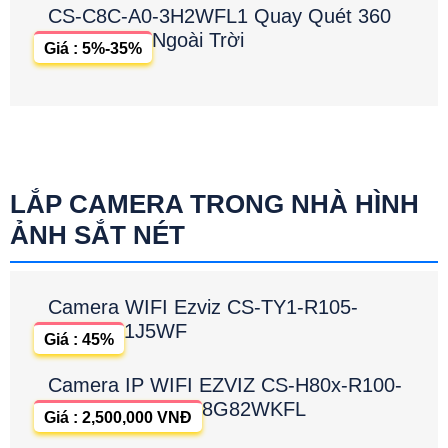
CS-C8C-A0-3H2WFL1 Quay Quét 360
Ngoài Trời
Giá : 5%-35%
LẮP CAMERA TRONG NHÀ HÌNH
ẢNH SẮT NÉT
Camera WIFI Ezviz CS-TY1-R105-
1J5WF
Giá : 45%
Camera IP WIFI EZVIZ CS-H80x-R100-
8G82WKFL
Giá : 2,500,000 VNĐ