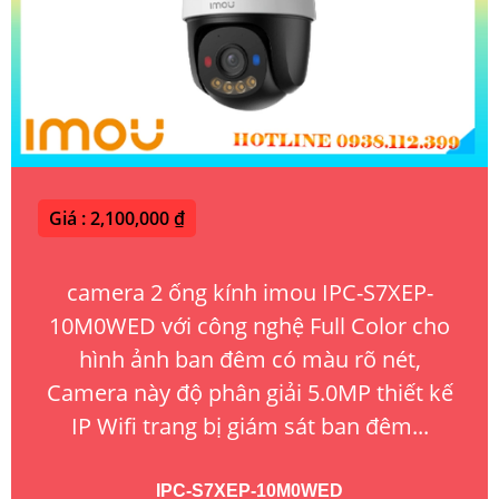
Giá : 2,100,000 ₫
camera 2 ống kính imou IPC-S7XEP-
10M0WED với công nghệ Full Color cho
hình ảnh ban đêm có màu rõ nét,
Camera này độ phân giải 5.0MP thiết kế
IP Wifi trang bị giám sát ban đêm...
IPC-S7XEP-10M0WED