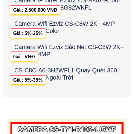
Camera IP WIFI EZVIZ CS-H80x-R100-
8G82WKFL
Giá : 2,500,000 VNĐ
Camera Wifi Ezviz CS-C8W 2K+ 4MP
Color
Giá : 5%-35%
Camera Wifi Ezviz Sắc Nét CS-C8W 2K+
4MP
Giá : VNĐ
CS-C8C-A0-3H2WFL1 Quay Quét 360
Ngoài Trời
Giá : 5%-35%