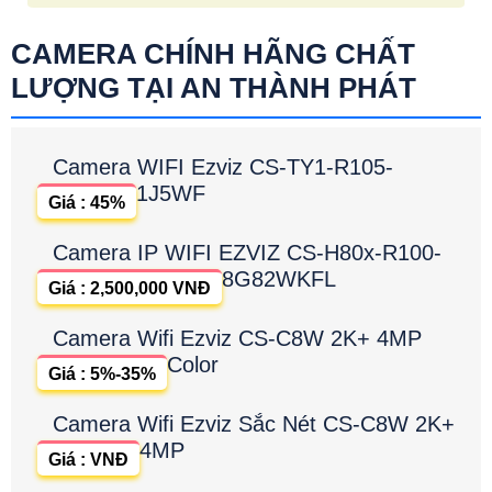
CAMERA CHÍNH HÃNG CHẤT
LƯỢNG TẠI AN THÀNH PHÁT
Camera WIFI Ezviz CS-TY1-R105-
1J5WF
Giá : 45%
Camera IP WIFI EZVIZ CS-H80x-R100-
8G82WKFL
Giá : 2,500,000 VNĐ
Camera Wifi Ezviz CS-C8W 2K+ 4MP
Color
Giá : 5%-35%
Camera Wifi Ezviz Sắc Nét CS-C8W 2K+
4MP
Giá : VNĐ