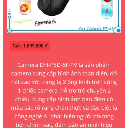
Giá : 1,899,000 ₫
Camera DH-P5D-5F-PV là sản phẩm
camera cung cấp hình ảnh toàn diện, độ
nét cao với trang bị 2 ống kính trên cùng
1 chiếc camera, hỗ trợ trò chuyện 2
chiều, cung cấp hình ảnh ban đêm có
màu sắc rõ ràng chân thực và đặc biệt là
công nghệ AI phát hiện người phương
tiện chính xác, đảm bảo an ninh hiệu