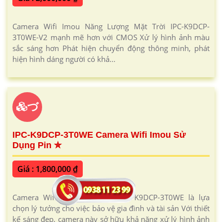
Camera Wifi Imou Năng Lượng Mặt Trời IPC-K9DCP-
3T0WE-V2 mạnh mẽ hơn với CMOS Xử lý hình ảnh màu
sắc sáng hơn Phát hiện chuyển động thông minh, phát
hiện hình dáng người có khả...
づ
IPC-K9DCP-3T0WE Camera Wifi Imou Sử
Dụng Pin ✮
Giá : 1,800,000 ₫
Camera Wifi Imou Dùng Pin IPC-K9DCP-3T0WE là lựa
chọn lý tưởng cho việc bảo vệ gia đình và tài sản Với thiết
kế sáng đẹp, camera này sở hữu khả năng xử lý hình ảnh