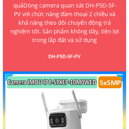
quảDòng camera quan sát DH-P5D-5F-
PV với chức năng đàm thoại 2 chiều và
khả năng theo dõi chuyển động trả
nghiệm tốt. Sản phẩm không dây, tiện lợi
trong lắp đặt và sử dụng
DH-P5D-5F-PV