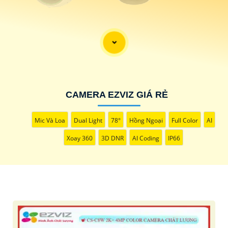
'
CAMERA EZVIZ GIÁ RẺ
Mic Và Loa
Dual Light
78°
Hồng Ngoại
Full Color
AI
Xoay 360
3D DNR
AI Coding
IP66