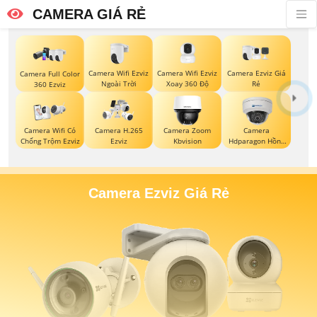
CAMERA GIÁ RẺ
Camera Wifi Ezviz
Camera Wifi Ezviz
Camera Ezviz Giá
Camera Full Color
Ngoài Trời
Xoay 360 Độ
Rẻ
360 Ezviz
Camera Wifi Có
Camera H.265
Camera Zoom
Camera
Chống Trộm Ezviz
Ezviz
Kbvision
Hdparagon Hồng
Ngoại
Camera Ezviz Giá Rẻ