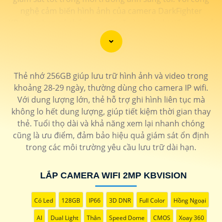
nghệ cảm biến hình ảnh của camera DarkFighter
KBvision bạn có thể quan sát rõ ràng và chi tiết ngay cả
trong điều kiện ánh sáng yếu. Công nghệ DarkFighter
KBvision của Hikvision cung cấp khả năng tái tạo màu
sắc chính xác và hình ảnh sắc nét, cho phép bạn nhìn
rõ ràng vào ban đêm mà không cần ánh sáng phụ.
Thẻ nhớ 256GB giúp lưu trữ hình ảnh và video trong
khoảng 28-29 ngày, thường dùng cho camera IP wifi.
Với dung lượng lớn, thẻ hỗ trợ ghi hình liên tục mà
không lo hết dung lượng, giúp tiết kiệm thời gian thay
thẻ. Tuổi thọ dài và khả năng xem lại nhanh chóng
cũng là ưu điểm, đảm bảo hiệu quả giám sát ổn định
trong các môi trường yêu cầu lưu trữ dài hạn.
LẮP CAMERA WIFI 2MP KBVISION
'
Có Led
128GB
IP66
3D DNR
Full Color
Hồng Ngoại
AI
Dual Light
Thân
Speed Dome
CMOS
Xoay 360