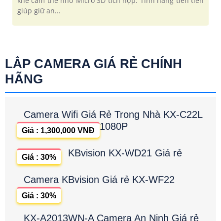
khe cắm thẻ nhớ Micro SD tích hợp. Tính năng tiên tiến
giúp giữ an...
LẮP CAMERA GIÁ RẺ CHÍNH
HÃNG
Camera Wifi Giá Rẻ Trong Nhà KX-C22L
1080P
Giá : 1,300,000 VNĐ
KBvision KX-WD21 Giá rẻ
Giá : 30%
Camera KBvision Giá rẻ KX-WF22
Giá : 30%
KX-A2013WN-A Camera An Ninh Giá rẻ