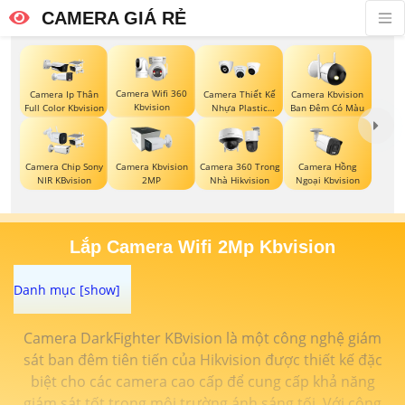
CAMERA GIÁ RẺ
Camera Wifi 360
Camera Ip Thân
Camera Thiết Kế
Camera Kbvision
Kbvision
Full Color Kbvision
Nhựa Plastic
Ban Đêm Có Màu
Kbvision
Camera Chip Sony
Camera Kbvision
Camera 360 Trong
Camera Hồng
NIR KBvision
2MP
Nhà Hikvision
Ngoại Kbvision
Lắp Camera Wifi 2Mp Kbvision
Camera DarkFighter KBvision là một công nghệ giám
sát ban đêm tiên tiến của Hikvision được thiết kế đặc
biệt cho các camera cao cấp để cung cấp khả năng
giám sát tốt trong môi trường ánh sáng tối. Với công