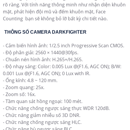
rõ ràng. Với tính năng thông minh như nhận diện khuôn
mặt, phát hiện đội mũ và đếm khuôn mặt, Face
Counting bạn sẽ không bỏ lỡ bất kỳ chi tiết nào.
THÔNG SỐ CAMERA DARKFIGHTER
- Cảm biến hình ảnh: 1/2.5 inch Progressive Scan CMOS.
- Độ phân giải: 2560 × 1440@30fps.
- Chuẩn nén hình ảnh: H.265+/H.265.
- Độ nhạy sáng: Color: 0.005 Lux @(F1.6, AGC ON); B/W:
0.001 Lux @(F1.6, AGC ON); 0 Lux with IR.
- Ống kính: 4.8 ~ 120 mm.
- Zoom quang: 25x.
- Zoom số: 16x.
- Tầm quan sát hồng ngoại: 100 mét.
- Chức năng chống ngược sáng thực WDR 120dB.
- Chức năng giảm nhiễu số 3D DNR.
- Chức năng chống ngược sáng HLC.
- Chức năng bù ngược sáng BLC.