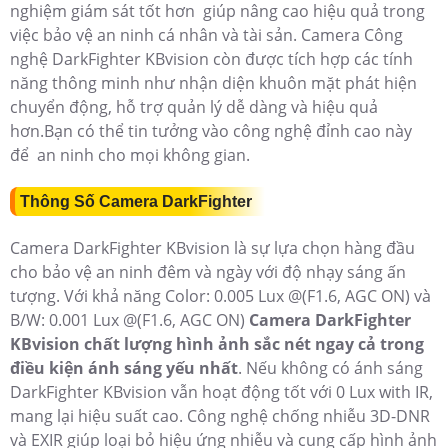
nghiệm giám sát tốt hơn giúp nâng cao hiệu quả trong
việc bảo vệ an ninh cá nhân và tài sản. Camera Công
nghệ
DarkFighter KBvision còn được tích hợp các tính
năng thông minh như nhận diện khuôn mặt phát hiện
chuyển động, hỗ trợ quản lý dễ dàng và hiệu quả
hơn.Bạn có thể tin tưởng vào công nghệ đỉnh cao này
để an ninh cho mọi không gian.
Thông Số Camera DarkFighter
Camera DarkFighter KBvision là sự lựa chọn hàng đầu
cho bảo vệ an ninh đêm và ngày với độ nhạy sáng ấn
tượng. Với khả năng Color: 0.005 Lux @(F1.6, AGC ON) và
B/W: 0.001 Lux @(F1.6, AGC ON)
Camera DarkFighter
KBvision chất lượng hình ảnh sắc nét ngay cả trong
điều kiện ánh sáng yếu nhất
. Nếu không có ánh sáng
DarkFighter KBvision vẫn hoạt động tốt với 0 Lux with IR,
mang lại hiệu suất cao. Công nghệ chống nhiễu 3D-DNR
và EXIR giúp loại bỏ hiệu ứng nhiễu và cung cấp hình ảnh