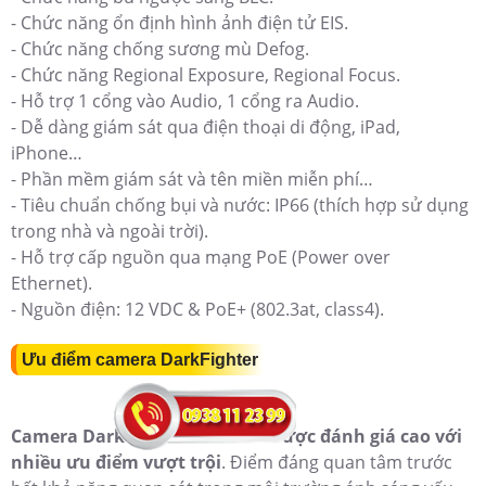
- Chức năng ổn định hình ảnh điện tử EIS.
- Chức năng chống sương mù Defog.
- Chức năng Regional Exposure, Regional Focus.
- Hỗ trợ 1 cổng vào Audio, 1 cổng ra Audio.
- Dễ dàng giám sát qua điện thoại di động, iPad,
iPhone…
- Phần mềm giám sát và tên miền miễn phí…
- Tiêu chuẩn chống bụi và nước: IP66 (thích hợp sử dụng
trong nhà và ngoài trời).
- Hỗ trợ cấp nguồn qua mạng PoE (Power over
Ethernet).
- Nguồn điện: 12 VDC & PoE+ (802.3at, class4).
Ưu điểm camera DarkFighter
Camera DarkFighter KBvision được đánh giá cao với
nhiều ưu điểm vượt trội
. Điểm đáng quan tâm trước