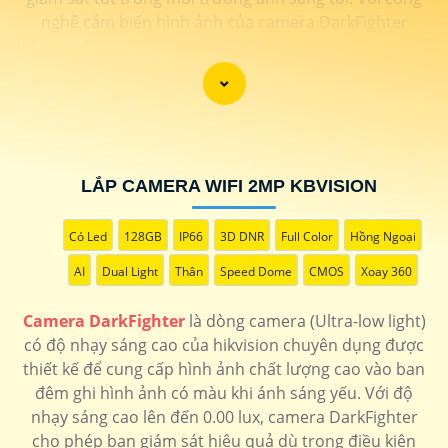
nghệ cảm biến hình ảnh của camera DarkFighter
KBvision bạn có thể quan sát rõ ràng và chi tiết ngay cả
trong điều kiện ánh sáng yếu. Công nghệ DarkFighter
KBvision của Hikvision cung cấp khả năng tái tạo màu
sắc chính xác và hình ảnh sắc nét, cho phép bạn nhìn
rõ ràng vào ban đêm mà không cần ánh sáng phụ.
LẮP CAMERA WIFI 2MP KBVISION
Có Led
128GB
IP66
3D DNR
Full Color
Hồng Ngoại
AI
Dual Light
Thân
Speed Dome
CMOS
Xoay 360
Camera DarkFighter
là dòng camera (Ultra-low light)
có độ nhạy sáng cao của hikvision chuyên dụng được
thiết kế để cung cấp hình ảnh chất lượng cao vào ban
'
đêm ghi hình ảnh có màu khi ánh sáng yếu. Với độ
nhạy sáng cao lên đến 0.00 lux, camera DarkFighter
cho phép bạn giám sát hiệu quả dù trong điều kiện