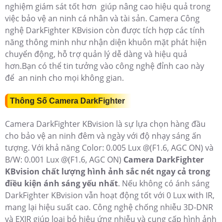
nghiệm giám sát tốt hơn giúp nâng cao hiệu quả trong
việc bảo vệ an ninh cá nhân và tài sản. Camera Công
nghệ
DarkFighter KBvision còn được tích hợp các tính
năng thông minh như nhận diện khuôn mặt phát hiện
chuyển động, hỗ trợ quản lý dễ dàng và hiệu quả
hơn.Bạn có thể tin tưởng vào công nghệ đỉnh cao này
để an ninh cho mọi không gian.
Thông Số Camera DarkFighter
Camera DarkFighter KBvision là sự lựa chọn hàng đầu
cho bảo vệ an ninh đêm và ngày với độ nhạy sáng ấn
tượng. Với khả năng Color: 0.005 Lux @(F1.6, AGC ON) và
B/W: 0.001 Lux @(F1.6, AGC ON)
Camera DarkFighter
KBvision chất lượng hình ảnh sắc nét ngay cả trong
điều kiện ánh sáng yếu nhất
. Nếu không có ánh sáng
DarkFighter KBvision vẫn hoạt động tốt với 0 Lux with IR,
mang lại hiệu suất cao. Công nghệ chống nhiễu 3D-DNR
và EXIR giúp loại bỏ hiệu ứng nhiễu và cung cấp hình ảnh