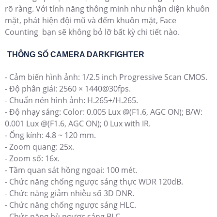
rõ ràng. Với tính năng thông minh như nhận diện khuôn
mặt, phát hiện đội mũ và đếm khuôn mặt, Face
Counting bạn sẽ không bỏ lỡ bất kỳ chi tiết nào.
THÔNG SỐ CAMERA DARKFIGHTER
- Cảm biến hình ảnh: 1/2.5 inch Progressive Scan CMOS.
- Độ phân giải: 2560 × 1440@30fps.
- Chuẩn nén hình ảnh: H.265+/H.265.
- Độ nhạy sáng: Color: 0.005 Lux @(F1.6, AGC ON); B/W:
0.001 Lux @(F1.6, AGC ON); 0 Lux with IR.
- Ống kính: 4.8 ~ 120 mm.
- Zoom quang: 25x.
- Zoom số: 16x.
- Tầm quan sát hồng ngoại: 100 mét.
- Chức năng chống ngược sáng thực WDR 120dB.
- Chức năng giảm nhiễu số 3D DNR.
- Chức năng chống ngược sáng HLC.
- Chức năng bù ngược sáng BLC.