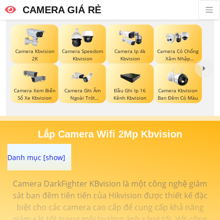
CAMERA GIÁ RẺ
Camera Kbvision
Camera Speedom
Camera Ip 4k
Camera Có Chống
2K
Kbvision
Kbvision
Xâm Nhập
Kbvision
Camera Xem Biển
Camera Ghi Âm
Đầu Ghi Ip 16
Camera Kbvision
Số Xe Kbvision
Ngoài Trời
Kênh Kbvision
Ban Đêm Có Màu
Kbvision
Lắp Camera Wifi 2Mp Kbvision
Camera DarkFighter KBvision là một công nghệ giám
sát ban đêm tiên tiến của Hikvision được thiết kế đặc
biệt cho các camera cao cấp để cung cấp khả năng
giám sát tốt trong môi trường ánh sáng tối. Với công