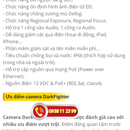
- Chức năng ổn định hình ảnh điện tử EIS.
- Chức năng chống sương mù Defog.
- Chức năng Regional Exposure, Regional Focus.
- Hỗ trợ 1 cổng vào Audio, 1 cổng ra Audio.
- Dễ dàng giám sát qua điện thoại di động, iPad,
iPhone…
- Phần mềm giám sát và tên miền miễn phí…
- Tiêu chuẩn chống bụi và nước: IP66 (thích hợp sử dụng
trong nhà và ngoài trời).
- Hỗ trợ cấp nguồn qua mạng PoE (Power over
Ethernet).
- Nguồn điện: 12 VDC & PoE+ (802.3at, class4).
Ưu điểm camera DarkFighter
Camera DarkFighter KBvision được đánh giá cao với
nhiều ưu điểm vượt trội
. Điểm đáng quan tâm trước