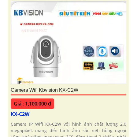
Camera Wifi Kbvision KX-C2W
Giá : 1,100,000 ₫
KX-C2W
Camera IP Wifi KX-C2W với hình ảnh chất lượng 2.0
megapixel, mang đến hình ảnh sắc nét, hồng ngoại
15m, khả năng quay xoay 360, đàm thoại 2 chiều, phát