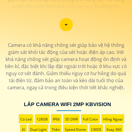
nghệ cảm biến hình ảnh của camera DarkFighter
KBvision bạn có thể quan sát rõ ràng và chi tiết ngay cả
trong điều kiện ánh sáng yếu. Công nghệ DarkFighter
KBvision của Hikvision cung cấp khả năng tái tạo màu
sắc chính xác và hình ảnh sắc nét, cho phép bạn nhìn
rõ ràng vào ban đêm mà không cần ánh sáng phụ.
Camera có khả năng chống sét giúp bảo vệ hệ thống
giám sát khỏi tác động của sét hoặc điện áp cao. Với
khả năng chống sét giúp camera hoạt động ổn định và
bền bỉ, đặc biệt khi lắp đặt ngoài trời hoặc ở khu vực có
nguy cơ sét đánh. Giảm thiểu nguy cơ hư hỏng do quá
tải điện từ, đảm bảo an toàn và kéo dài tuổi thọ của
camera, ngay cả trong điều kiện thời tiết khắc nghiệt.
LẮP CAMERA WIFI 2MP KBVISION
'
Có Led
128GB
IP66
3D DNR
Full Color
Hồng Ngoại
AI
Dual Light
Thân
Speed Dome
CMOS
Xoay 360