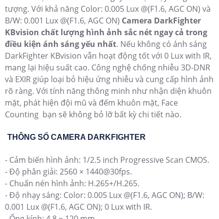
tượng. Với khả năng Color: 0.005 Lux @(F1.6, AGC ON) và
B/W: 0.001 Lux @(F1.6, AGC ON)
Camera DarkFighter
KBvision chất lượng hình ảnh sắc nét ngay cả trong
điều kiện ánh sáng yếu nhất
. Nếu không có ánh sáng
DarkFighter KBvision vẫn hoạt động tốt với 0 Lux with IR,
mang lại hiệu suất cao. Công nghệ chống nhiễu 3D-DNR
và EXIR giúp loại bỏ hiệu ứng nhiễu và cung cấp hình ảnh
rõ ràng. Với tính năng thông minh như nhận diện khuôn
mặt, phát hiện đội mũ và đếm khuôn mặt, Face
Counting bạn sẽ không bỏ lỡ bất kỳ chi tiết nào.
THÔNG SỐ CAMERA DARKFIGHTER
- Cảm biến hình ảnh: 1/2.5 inch Progressive Scan CMOS.
- Độ phân giải: 2560 × 1440@30fps.
- Chuẩn nén hình ảnh: H.265+/H.265.
- Độ nhạy sáng: Color: 0.005 Lux @(F1.6, AGC ON); B/W:
0.001 Lux @(F1.6, AGC ON); 0 Lux with IR.
- Ống kính: 4.8 ~ 120 mm.