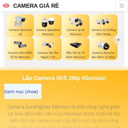
CAMERA GIÁ RẺ
Camera Kbvision
Camera Speedom
Camera Ip 4k
Camera Có Chống
2K
Kbvision
Kbvision
Xâm Nhập
Kbvision
Camera Xem Biển
Camera Ghi Âm
Đầu Ghi Ip 16
Camera Kbvision
Số Xe Kbvision
Ngoài Trời
Kênh Kbvision
Ban Đêm Có Màu
Kbvision
Lắp Camera Wifi 2Mp Kbvision
Camera DarkFighter KBvision là một công nghệ giám
sát ban đêm tiên tiến của Hikvision được thiết kế đặc
biệt cho các camera cao cấp để cung cấp khả năng
giám sát tốt trong môi trường ánh sáng tối. Với công