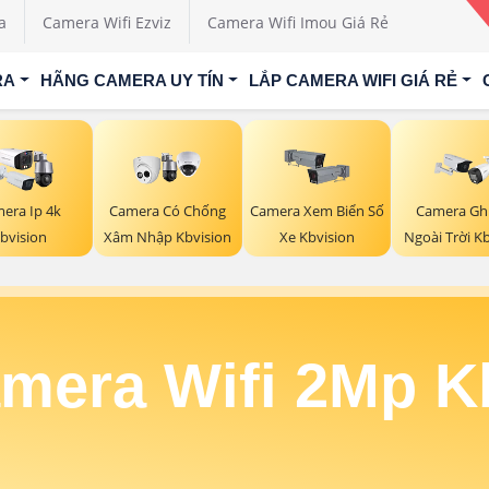
a
Camera Wifi Ezviz
Camera Wifi Imou Giá Rẻ
RA
HÃNG CAMERA UY TÍN
LẮP CAMERA WIFI GIÁ RẺ
era Ip 4k
Camera Có Chống
Camera Xem Biển Số
Camera Gh
bvision
Xâm Nhập Kbvision
Xe Kbvision
Ngoài Trời K
mera Wifi 2Mp K