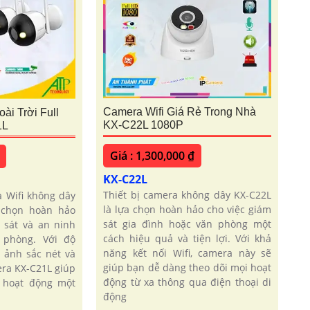
Camera Wifi Giá Rẻ Trong Nhà
ài Trời Full
KX-C22L 1080P
1L
Giá : 1,300,000 ₫
KX-C22L
Thiết bị camera không dây KX-C22L
a Wifi không dây
là lựa chọn hoàn hảo cho việc giám
 chọn hoàn hảo
sát gia đình hoặc văn phòng một
 sát và an ninh
cách hiệu quả và tiện lợi. Với khả
 phòng. Với độ
năng kết nối Wifi, camera này sẽ
h ảnh sắc nét và
giúp bạn dễ dàng theo dõi mọi hoạt
era KX-C21L giúp
động từ xa thông qua điện thoại di
 hoạt động một
động