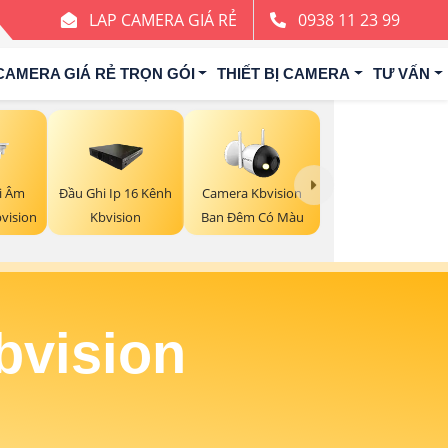
LAP CAMERA GIÁ RẺ
0938 11 23 99
CAMERA GIÁ RẺ TRỌN GÓI
THIẾT BỊ CAMERA
TƯ VẤN
i Âm
Đầu Ghi Ip 16 Kênh
Camera Kbvision
bvision
Kbvision
Ban Đêm Có Màu
bvision