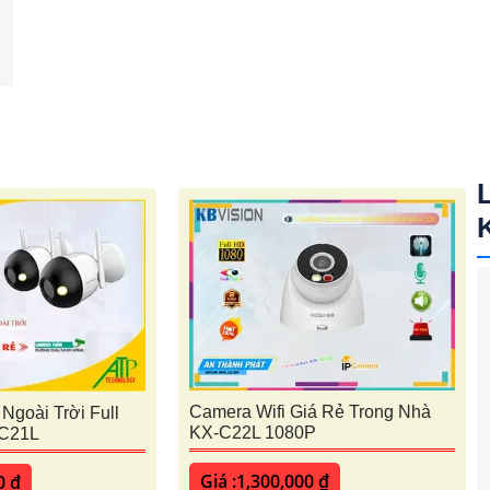
Camera Wifi Giá Rẻ Trong Nhà
Ngoài Trời Full
KX-C22L 1080P
C21L
Giá :1,300,000 ₫
0 ₫