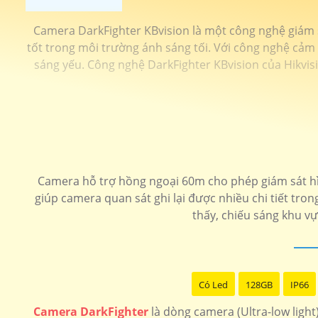
Camera DarkFighter KBvision là một công nghệ giám s
tốt trong môi trường ánh sáng tối. Với công nghệ cảm 
sáng yếu. Công nghệ DarkFighter KBvision của Hikvis
Camera hỗ trợ hồng ngoại 60m cho phép giám sát hì
giúp camera quan sát ghi lại được nhiều chi tiết t
thấy, chiếu sáng khu v
Có Led
128GB
IP66
Camera DarkFighter
là dòng camera (Ultra-low ligh