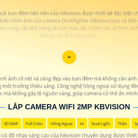
át ban đêm tiên tiến của Hikvision được thiết kế đặc biệt 
biến hình ảnh của camera DarkFighter KBvision bạn có thể qu
ion cung cấp khả năng tái tạo màu sắc chính xác và hình ả
không cần ánh sáng phụ.
nh ảnh rõ nét và sáng đẹp vào ban đêm mà không cần ánh 
rong môi trường thiếu sáng. Công nghệ hồng ngoại sử dụng đ
ực mà không gây lộ nguồn sáng, giúp camera có thể ẩn mình
LẮP CAMERA WIFI 2MP KBVISION
3D DNR
Full Color
Hồng Ngoại
AI
Dual Light
Thân
S
t) có độ nhạy sáng cao của hikvision chuyên dụng được thiế