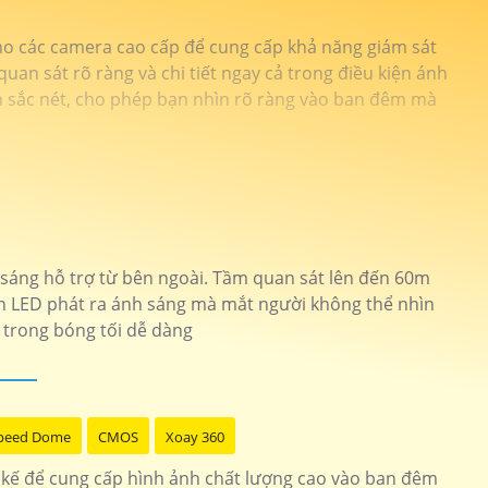
cho các camera cao cấp để cung cấp khả năng giám sát
an sát rõ ràng và chi tiết ngay cả trong điều kiện ánh
nh sắc nét, cho phép bạn nhìn rõ ràng vào ban đêm mà
sáng hỗ trợ từ bên ngoài. Tầm quan sát lên đến 60m
èn LED phát ra ánh sáng mà mắt người không thể nhìn
 trong bóng tối dễ dàng
peed Dome
CMOS
Xoay 360
t kế để cung cấp hình ảnh chất lượng cao vào ban đêm