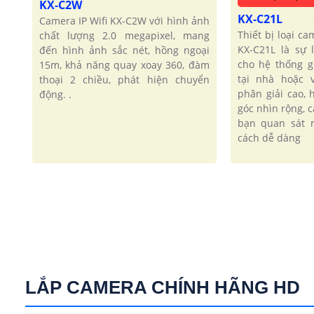
KX-C2W
KX-C21L
Camera IP Wifi KX-C2W với hình ảnh
Thiết bị loại c
chất lượng 2.0 megapixel, mang
KX-C21L là sự
đến hình ảnh sắc nét, hồng ngoại
cho hệ thống g
15m, khả năng quay xoay 360, đàm
tại nhà hoặc 
thoại 2 chiều, phát hiện chuyển
phân giải cao, 
động. .
góc nhìn rộng, 
bạn quan sát 
cách dễ dàng
LẮP CAMERA CHÍNH HÃNG HD