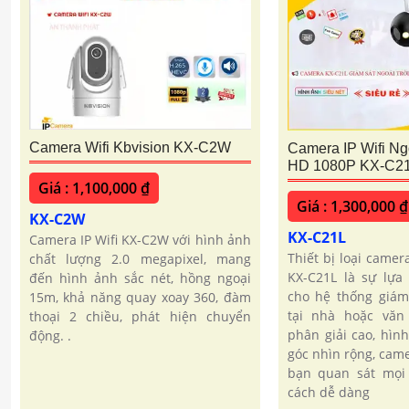
Camera Wifi Kbvision KX-C2W
Camera IP Wifi Ngo
HD 1080P KX-C2
Giá : 1,100,000 ₫
Giá : 1,300,000 ₫
KX-C2W
KX-C21L
Camera IP Wifi KX-C2W với hình ảnh
Thiết bị loại camer
chất lượng 2.0 megapixel, mang
KX-C21L là sự lựa
đến hình ảnh sắc nét, hồng ngoại
cho hệ thống giám
15m, khả năng quay xoay 360, đàm
tại nhà hoặc văn
thoại 2 chiều, phát hiện chuyển
phân giải cao, hìn
động. .
góc nhìn rộng, cam
bạn quan sát mọi
cách dễ dàng