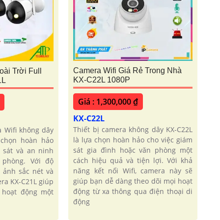
Camera Wifi Giá Rẻ Trong Nhà
ài Trời Full
KX-C22L 1080P
1L
Giá : 1,300,000 ₫
KX-C22L
Thiết bị camera không dây KX-C22L
a Wifi không dây
là lựa chọn hoàn hảo cho việc giám
 chọn hoàn hảo
sát gia đình hoặc văn phòng một
 sát và an ninh
cách hiệu quả và tiện lợi. Với khả
 phòng. Với độ
năng kết nối Wifi, camera này sẽ
h ảnh sắc nét và
giúp bạn dễ dàng theo dõi mọi hoạt
era KX-C21L giúp
động từ xa thông qua điện thoại di
 hoạt động một
động