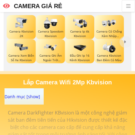
CAMERA GIÁ RẺ
Camera Kbvision
Camera Speedom
Camera Ip 4k
Camera Có Chống
2K
Kbvision
Kbvision
Xâm Nhập
Kbvision
Camera Xem Biển
Camera Ghi Âm
Đầu Ghi Ip 16
Camera Kbvision
Số Xe Kbvision
Ngoài Trời
Kênh Kbvision
Ban Đêm Có Màu
Kbvision
Lắp Camera Wifi 2Mp Kbvision
Camera DarkFighter KBvision là một công nghệ giám
sát ban đêm tiên tiến của Hikvision được thiết kế đặc
biệt cho các camera cao cấp để cung cấp khả năng
giám sát tốt trong môi trường ánh sáng tối. Với công