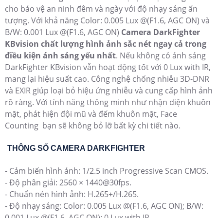
cho bảo vệ an ninh đêm và ngày với độ nhạy sáng ấn
tượng. Với khả năng Color: 0.005 Lux @(F1.6, AGC ON) và
B/W: 0.001 Lux @(F1.6, AGC ON)
Camera DarkFighter
KBvision chất lượng hình ảnh sắc nét ngay cả trong
điều kiện ánh sáng yếu nhất
. Nếu không có ánh sáng
DarkFighter KBvision vẫn hoạt động tốt với 0 Lux with IR,
mang lại hiệu suất cao. Công nghệ chống nhiễu 3D-DNR
và EXIR giúp loại bỏ hiệu ứng nhiễu và cung cấp hình ảnh
rõ ràng. Với tính năng thông minh như nhận diện khuôn
mặt, phát hiện đội mũ và đếm khuôn mặt, Face
Counting bạn sẽ không bỏ lỡ bất kỳ chi tiết nào.
THÔNG SỐ CAMERA DARKFIGHTER
- Cảm biến hình ảnh: 1/2.5 inch Progressive Scan CMOS.
- Độ phân giải: 2560 × 1440@30fps.
- Chuẩn nén hình ảnh: H.265+/H.265.
- Độ nhạy sáng: Color: 0.005 Lux @(F1.6, AGC ON); B/W:
0.001 Lux @(F1.6, AGC ON); 0 Lux with IR.