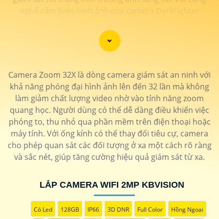
nghệ cảm biến hình ảnh của camera DarkFighter
KBvision bạn có thể quan sát rõ ràng và chi tiết ngay cả
trong điều kiện ánh sáng yếu. Công nghệ DarkFighter
KBvision của Hikvision cung cấp khả năng tái tạo màu
sắc chính xác và hình ảnh sắc nét, cho phép bạn nhìn
rõ ràng vào ban đêm mà không cần ánh sáng phụ.
Camera Zoom 32X là dòng camera giám sát an ninh với
khả năng phóng đại hình ảnh lên đến 32 lần mà không
làm giảm chất lượng video nhờ vào tính năng zoom
quang học. Người dùng có thể dễ dàng điều khiển việc
phóng to, thu nhỏ qua phần mềm trên điện thoại hoặc
máy tính. Với ống kính có thể thay đổi tiêu cự, camera
cho phép quan sát các đối tượng ở xa một cách rõ ràng
và sắc nét, giúp tăng cường hiệu quả giám sát từ xa.
LẮP CAMERA WIFI 2MP KBVISION
'
Có Led
128GB
IP66
3D DNR
Full Color
Hồng Ngoại