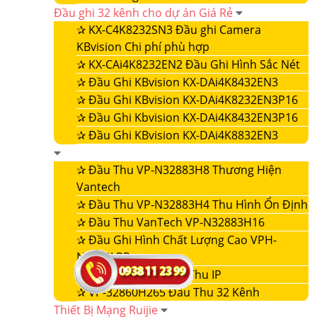
Đầu ghi 32 kênh cho dự án Giá Rẻ
✰
KX-C4K8232SN3 Đầu ghi Camera
KBvision Chi phí phù hợp
✰
KX-CAi4K8232EN2 Đầu Ghi Hình Sắc Nét
✰
Đầu Ghi KBvision KX-DAi4K8432EN3
✰
Đầu Ghi KBvision KX-DAi4K8232EN3P16
✰
Đầu Ghi Kbvision KX-DAi4K8432EN3P16
✰
Đầu Ghi KBvision KX-DAi4K8832EN3
✰
Đầu Thu VP-N32883H8 Thương Hiện
Vantech
✰
Đầu Thu VP-N32883H4 Thu Hình Ổn Định
✰
Đầu Thu VanTech VP-N32883H16
✰
Đầu Ghi Hình Chất Lượng Cao VPH-
N4432LPR
✰
VP-32860NVR Đầu Thu IP
✰
VP-32860H265 Đầu Thu 32 Kênh
Thiết Bị Mạng Ruijie