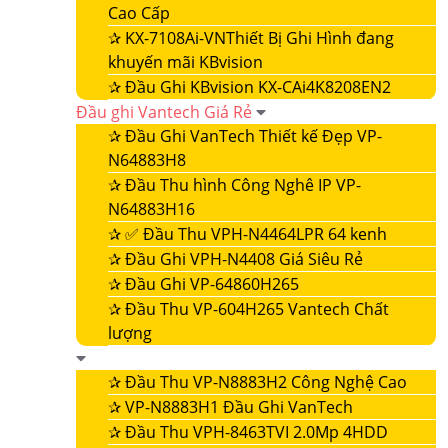
Cao Cấp
✰
KX-7108Ai-VNThiết Bị Ghi Hình đang
khuyến mãi KBvision
✰
Đầu Ghi KBvision KX-CAi4K8208EN2
Đầu ghi Vantech Giá Rẻ
✰
Đầu Ghi VanTech Thiết kế Đẹp VP-
N64883H8
✰
Đầu Thu hình Công Nghê IP VP-
N64883H16
✰
✅ Đầu Thu VPH-N4464LPR 64 kenh
✰
Đầu Ghi VPH-N4408 Giá Siêu Rẻ
✰
Đầu Ghi VP-64860H265
✰
Đầu Thu VP-604H265 Vantech Chất
lượng
✰
Đầu Thu VP-N8883H2 Công Nghệ Cao
✰
VP-N8883H1 Đầu Ghi VanTech
✰
Đầu Thu VPH-8463TVI 2.0Mp 4HDD