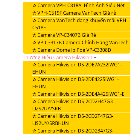
✰
Camera VPH-C818AI Hình Ảnh Siêu Nét
✰
VPH-C519F Camera VanTech Giá rẻ
✰
Camera VanTech đang khuyến mãi VPH-
C518F
✰
Camera VP-C3407B Giá Rẻ
✰
VP-C3317B Camera Chính Hãng VanTech
✰
Camera Dome Ip Poe VP-C3308D
Thương Hiệu Camera Hikvision
✰
Camera Hikvision DS-2DE7A232IWG1-
EHUN
✰
Camera Hikvision DS-2DE4225IWG1-
EHUN
✰
Camera Hikvision DS-2DE4A425IWG1-E
✰
Camera Hikvision DS-2CD2H47G3-
LIZS2UY/SRB
✰
Camera Hikvision DS-2CD2T47G3-
LIS2UY/SRBHUN
✰
Camera Hikvision DS-2CD2347G3-