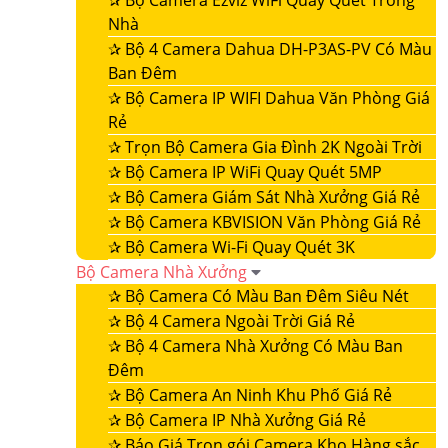
✰
Bộ Camera Ezviz WiFi Quay Quét Trong
Nhà
✰
Bộ 4 Camera Dahua DH-P3AS-PV Có Màu
Ban Đêm
✰
Bộ Camera IP WIFI Dahua Văn Phòng Giá
Rẻ
✰
Trọn Bộ Camera Gia Đình 2K Ngoài Trời
✰
Bộ Camera IP WiFi Quay Quét 5MP
✰
Bộ Camera Giám Sát Nhà Xưởng Giá Rẻ
✰
Bộ Camera KBVISION Văn Phòng Giá Rẻ
✰
Bộ Camera Wi-Fi Quay Quét 3K
Bộ Camera Nhà Xưởng
✰
Bộ Camera Có Màu Ban Đêm Siêu Nét
✰
Bộ 4 Camera Ngoài Trời Giá Rẻ
✰
Bộ 4 Camera Nhà Xưởng Có Màu Ban
Đêm
✰
Bộ Camera An Ninh Khu Phố Giá Rẻ
✰
Bộ Camera IP Nhà Xưởng Giá Rẻ
✰
Báo Giá Trọn gói Camera Kho Hàng sắc