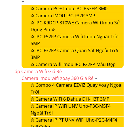
✰
Camera POE Imou IPC-PS3EP-3M0
✰
Camera IMOU IPC-F32P 3MP
✰
IPC-K9DCP-3T0WE Camera Wifi Imou Sử
Dụng Pin ✮
✰
IPC-F52FP Camera Wifi Imou Ngoài Trời
5MP
✰
IPC-F32FP Camera Quan Sát Ngoài Trời
3MP
✰
Camera Wifi Imou IPC-F22FP Mẫu Đẹp
Lắp Camera Wifi Giá Rẻ
Camera Imou wifi Xoay 360 Giá Rẻ
✰
Combo 4 Camera EZVIZ Quay Xoay Ngoài
Trời
✰
Camera WiFi 6 Dahua DH-H3T 3MP
✰
Camera IP WiFi UNV Uho-P3C-M5F4
Ngoài Trời
✰
Camera IP PT UNV WiFi Uho-P2C-M4F4
Full Color