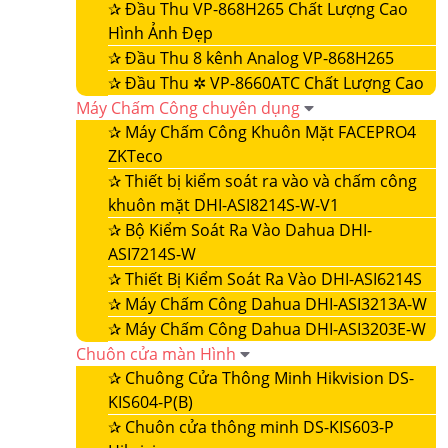
✰
Đầu Thu VP-868H265 Chất Lượng Cao
Hình Ảnh Đẹp
✰
Đầu Thu 8 kênh Analog VP-868H265
✰
Đầu Thu ✲ VP-8660ATC Chất Lượng Cao
Máy Chấm Công chuyên dụng
✰
Máy Chấm Công Khuôn Mặt FACEPRO4
ZKTeco
✰
Thiết bị kiểm soát ra vào và chấm công
khuôn mặt DHI-ASI8214S-W-V1
✰
Bộ Kiểm Soát Ra Vào Dahua DHI-
ASI7214S-W
✰
Thiết Bị Kiểm Soát Ra Vào DHI-ASI6214S
✰
Máy Chấm Công Dahua DHI-ASI3213A-W
✰
Máy Chấm Công Dahua DHI-ASI3203E-W
Chuôn cửa màn Hình
✰
Chuông Cửa Thông Minh Hikvision DS-
KIS604-P(B)
✰
Chuôn cửa thông minh DS-KIS603-P