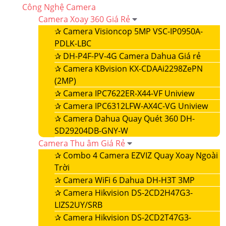
Công Nghệ Camera
Camera Xoay 360 Giá Rẻ
✰
Camera Visioncop 5MP VSC-IP0950A-
PDLK-LBC
✰
DH-P4F-PV-4G Camera Dahua Giá rẻ
✰
Camera KBvision KX-CDAAi2298ZePN
(2MP)
✰
Camera IPC7622ER-X44-VF Uniview
✰
Camera IPC6312LFW-AX4C-VG Uniview
✰
Camera Dahua Quay Quét 360 DH-
SD29204DB-GNY-W
Camera Thu âm Giá Rẻ
✰
Combo 4 Camera EZVIZ Quay Xoay Ngoài
Trời
✰
Camera WiFi 6 Dahua DH-H3T 3MP
✰
Camera Hikvision DS-2CD2H47G3-
LIZS2UY/SRB
✰
Camera Hikvision DS-2CD2T47G3-