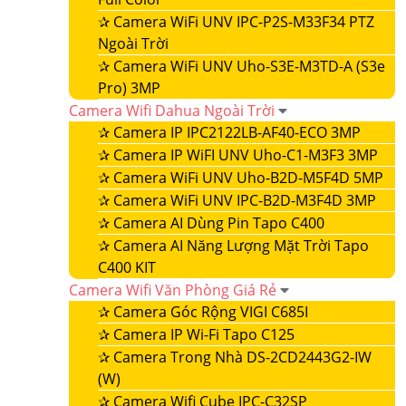
✰
Camera WiFi UNV IPC-P2S-M33F34 PTZ
Ngoài Trời
✰
Camera WiFi UNV Uho-S3E-M3TD-A (S3e
Pro) 3MP
Camera Wifi Dahua Ngoài Trời
✰
Camera IP IPC2122LB-AF40-ECO 3MP
✰
Camera IP WiFI UNV Uho-C1-M3F3 3MP
✰
Camera WiFi UNV Uho-B2D-M5F4D 5MP
✰
Camera WiFi UNV IPC-B2D-M3F4D 3MP
✰
Camera AI Dùng Pin Tapo C400
✰
Camera AI Năng Lượng Mặt Trời Tapo
C400 KIT
Camera Wifi Văn Phòng Giá Rẻ
✰
Camera Góc Rộng VIGI C685I
✰
Camera IP Wi-Fi Tapo C125
✰
Camera Trong Nhà DS-2CD2443G2-IW
(W)
✰
Camera Wifi Cube IPC-C32SP