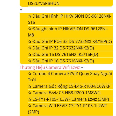
LIS2UY/SRBHUN
✰
Đầu Ghi Hình IP HIKVISION DS-96128NXI-
S16
✰
Đầu ghi hình IP HIKVISION DS-96128NI-
M8
✰
Đầu Ghi IP POE 32 DS-7732NXI-K4/16P(D)
✰
Đầu Ghi IP 32 DS-7632NXI-K2(D)
✰
Đầu Ghi 16 DS-7616NXI-K2/16P(D)
✰
Đầu Ghi IP 16 DS-7616NXI-K2(D)
Thương Hiệu Camera Wifi Ezviz
✰
Combo 4 Camera EZVIZ Quay Xoay Ngoài
Trời
✰
Camera Góc Rộng CS-E4p-R100-8C6WKF
✰
Camera Ezviz CS-HB8-R200-1M8WFL
✰
CS-TY1-R105-1L3WF Camera Ezviz (3MP)
✰
Camera Wifi EZVIZ CS-TY1-R105-1L2WF
(2MP)