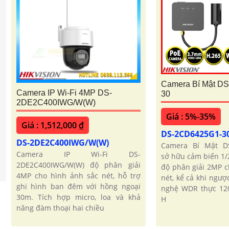
Camera Bí Mật D
Camera IP Wi-Fi 4MP DS-
30
2DE2C400IWG/W(W)
Giá : 5%-35%
Giá : 1,512,000 ₫
DS-2CD6425G1-3
DS-2DE2C400IWG/W(W)
Camera Bí Mật D
Camera IP Wi-Fi DS-
sở hữu cảm biến 1/
2DE2C400IWG/W(W) độ phân giải
độ phân giải 2MP c
4MP cho hình ảnh sắc nét, hỗ trợ
nét, kể cả khi ngư
ghi hình ban đêm với hồng ngoại
nghệ WDR thực 120
30m. Tích hợp micro, loa và khả
H
năng đàm thoại hai chiều