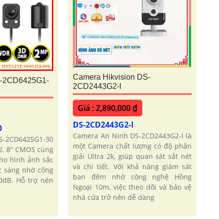
Camera Hikvision DS-
S-2CD6425G1-
2CD2443G2-I
Giá : 2,890,000 ₫
DS-2CD2443G2-I
0
Camera An Ninh DS-2CD2443G2-I là
S-2CD6425G1-30
một Camera chất lượng có độ phân
2. 8" CMOS cùng
giải Ultra 2k, giúp quan sát sắt nét
ho hình ảnh sắc
và chi tiết. Với khả năng giám sát
ợc sáng nhờ công
ban đêm nhờ công nghệ Hồng
dB. Hỗ trợ nén
Ngoại 10m, việc theo dõi và bảo vệ
nhà cửa trở nên dễ dàng