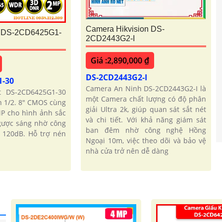
Camera Hikvision DS-
t DS-2CD6425G1-
2CD2443G2-I
Giá :2,890,000 ₫
DS-2CD2443G2-I
1-30
Camera An Ninh DS-2CD2443G2-I là
 DS-2CD6425G1-30
một Camera chất lượng có độ phân
n 1/2. 8" CMOS cùng
giải Ultra 2k, giúp quan sát sắt nét
MP cho hình ảnh sắc
và chi tiết. Với khả năng giám sát
ngược sáng nhờ công
ban đêm nhờ công nghệ Hồng
 120dB. Hỗ trợ nén
Ngoại 10m, việc theo dõi và bảo vệ
nhà cửa trở nên dễ dàng