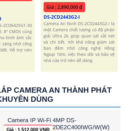
Giá : 2,890,000 ₫
DS-2CD2443G2-I
0
Camera An Ninh DS-2CD2443G2-I là
S-2CD6425G1-30
một Camera chất lượng có độ phân
2. 8" CMOS cùng
giải Ultra 2k, giúp quan sát sắt nét
ho hình ảnh sắc
và chi tiết. Với khả năng giám sát
ợc sáng nhờ công
ban đêm nhờ công nghệ Hồng
dB. Hỗ trợ nén
Ngoại 10m, việc theo dõi và bảo vệ
nhà cửa trở nên dễ dàng
LẮP CAMERA AN THÀNH PHÁT
KHUYÊN DÙNG
Camera IP Wi-Fi 4MP DS-
2DE2C400IWG/W(W)
Giá : 1,512,000 VNĐ