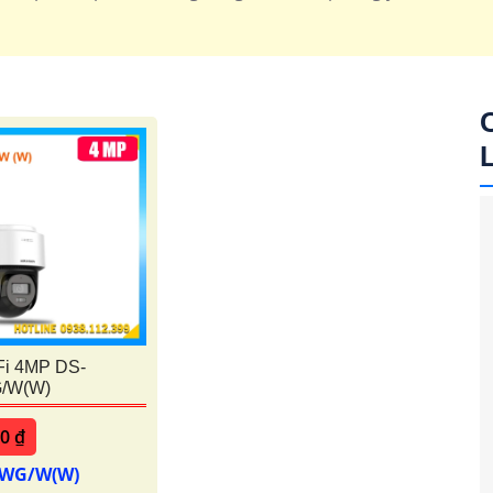
Fi 4MP DS-
/W(W)
00 ₫
IWG/W(W)