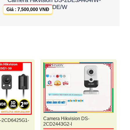
DE/W
Giá : 7,500,000 VNĐ
Camera Hikvision DS-
S-2CD6425G1-
2CD2443G2-I