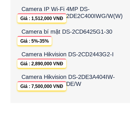
Camera IP Wi-Fi 4MP DS-
2DE2C400IWG/W(W)
Giá : 1,512,000 VNĐ
Camera bí mật DS-2CD6425G1-30
Giá : 5%-35%
Camera Hikvision DS-2CD2443G2-I
Giá : 2,890,000 VNĐ
Camera Hikvision DS-2DE3A404IW-
DE/W
Giá : 7,500,000 VNĐ