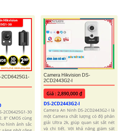
Camera Hikvision DS-
S-2CD6425G1-
2CD2443G2-I
Giá : 2,890,000 ₫
DS-2CD2443G2-I
0
Camera An Ninh DS-2CD2443G2-I là
S-2CD6425G1-30
một Camera chất lượng có độ phân
2. 8" CMOS cùng
giải Ultra 2k, giúp quan sát sắt nét
ho hình ảnh sắc
và chi tiết. Với khả năng giám sát
ợc sáng nhờ công