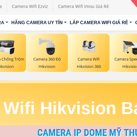
a
Camera Wifi Ezviz
Camera Wifi Imou Giá Rẻ
RA
HÃNG CAMERA UY TÍN
LẮP CAMERA WIFI GIÁ RẺ
Camera Wifi
 Chống Trộm
Camera 360 Độ
Camera Sp
Hikvision 360
ikvision
Hikvision
Hikvisi
Wifi Hikvision 