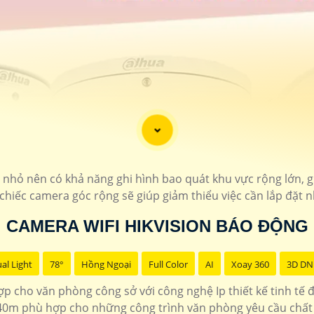
h nhỏ nên có khả năng ghi hình bao quát khu vực rộng lớn,
i chiếc camera góc rộng sẽ giúp giảm thiểu việc cần lắp đặt 
CAMERA WIFI HIKVISION BÁO ĐỘNG
al Light
78°
Hồng Ngoại
Full Color
AI
Xoay 360
3D DN
 cho văn phòng công sở với công nghệ Ip thiết kế tinh tế 
0m phù hợp cho những công trình văn phòng yêu cầu chất