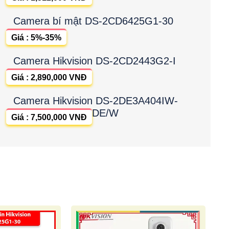
Camera bí mật DS-2CD6425G1-30
Giá : 5%-35%
Camera Hikvision DS-2CD2443G2-I
Giá : 2,890,000 VNĐ
Camera Hikvision DS-2DE3A404IW-
DE/W
Giá : 7,500,000 VNĐ