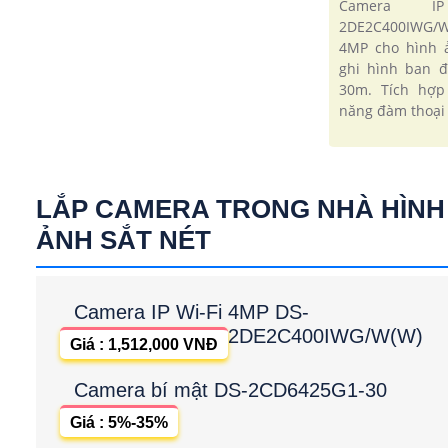
Camera I
2DE2C400IWG/W
4MP cho hình ả
ghi hình ban 
30m. Tích hợp
năng đàm thoại 
LẮP CAMERA TRONG NHÀ HÌNH
ẢNH SẮT NÉT
Camera IP Wi-Fi 4MP DS-
2DE2C400IWG/W(W)
Giá : 1,512,000 VNĐ
Camera bí mật DS-2CD6425G1-30
Giá : 5%-35%