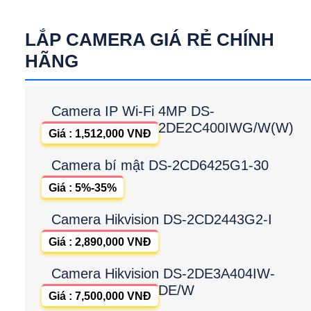
LẮP CAMERA GIÁ RẺ CHÍNH
HÃNG
Camera IP Wi-Fi 4MP DS-
2DE2C400IWG/W(W)
Giá : 1,512,000 VNĐ
Camera bí mật DS-2CD6425G1-30
Giá : 5%-35%
Camera Hikvision DS-2CD2443G2-I
Giá : 2,890,000 VNĐ
Camera Hikvision DS-2DE3A404IW-
DE/W
Giá : 7,500,000 VNĐ