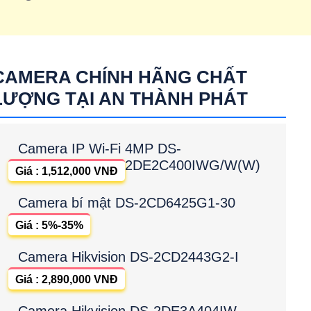
CAMERA CHÍNH HÃNG CHẤT
LƯỢNG TẠI AN THÀNH PHÁT
Camera IP Wi-Fi 4MP DS-
2DE2C400IWG/W(W)
Giá : 1,512,000 VNĐ
Camera bí mật DS-2CD6425G1-30
Giá : 5%-35%
Camera Hikvision DS-2CD2443G2-I
Giá : 2,890,000 VNĐ
Camera Hikvision DS-2DE3A404IW-