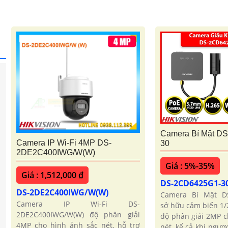
Camera Bí Mật D
Camera IP Wi-Fi 4MP DS-
30
2DE2C400IWG/W(W)
Giá : 5%-35%
Giá : 1,512,000 ₫
DS-2CD6425G1-3
DS-2DE2C400IWG/W(W)
Camera Bí Mật D
Camera IP Wi-Fi DS-
sở hữu cảm biến 1/
2DE2C400IWG/W(W) độ phân giải
độ phân giải 2MP c
4MP cho hình ảnh sắc nét, hỗ trợ
nét, kể cả khi ngư