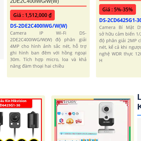
2DE2C400IWG/W(W)
Giá : 5%-35%
Giá : 1,512,000 ₫
DS-2CD6425G1-3
DS-2DE2C400IWG/W(W)
Camera Bí Mật D
Camera IP Wi-Fi DS-
sở hữu cảm biến 1/
2DE2C400IWG/W(W) độ phân giải
độ phân giải 2MP c
4MP cho hình ảnh sắc nét, hỗ trợ
nét, kể cả khi ngư
ghi hình ban đêm với hồng ngoại
nghệ WDR thực 120
30m. Tích hợp micro, loa và khả
H
năng đàm thoại hai chiều