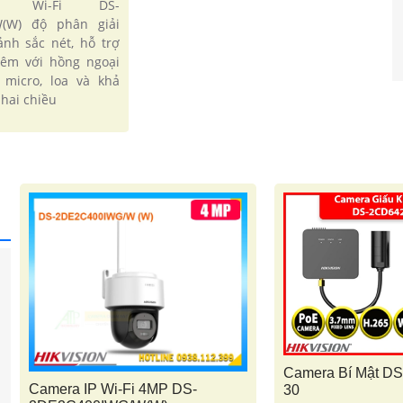
P Wi-Fi DS-
(W) độ phân giải
nh sắc nét, hỗ trợ
đêm với hồng ngoại
 micro, loa và khả
hai chiều
'
Camera Bí Mật D
Camera IP Wi-Fi 4MP DS-
30