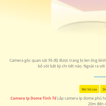
Camera góc quan sát 95 độ được trang bị len ống kín
bỏ sót bất kỳ chi tiết nào. Ngoài ra vớ
Mic Và Loa
Du
Camera Ip Dome Tinh Tế
Lắp camera Ip dome phù hợp
20m đến 4