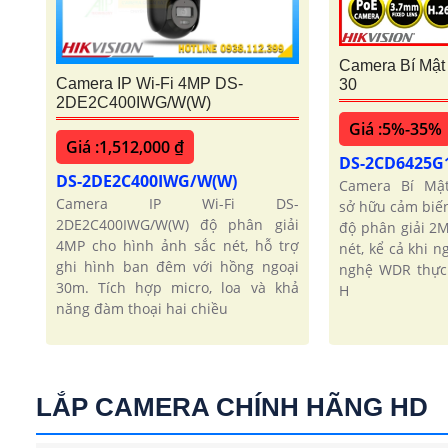
Camera Bí Mậ
Camera IP Wi-Fi 4MP DS-
30
2DE2C400IWG/W(W)
Giá :5%-35%
Giá :1,512,000 ₫
DS-2CD6425G
DS-2DE2C400IWG/W(W)
Camera Bí Mật
Camera IP Wi-Fi DS-
sở hữu cảm biế
2DE2C400IWG/W(W) độ phân giải
độ phân giải 2
4MP cho hình ảnh sắc nét, hỗ trợ
nét, kể cả khi 
ghi hình ban đêm với hồng ngoại
nghệ WDR thực
30m. Tích hợp micro, loa và khả
H
năng đàm thoại hai chiều
LẮP CAMERA CHÍNH HÃNG HD