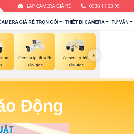
LAP CAMERA GIÁ RẺ
0938 11 23 99
CAMERA GIÁ RẺ TRỌN GÓI
THIẾT BỊ CAMERA
TƯ VẤN
eedom
Camera Ip Ultra 2k
Camera Ip 360
on
Hikvision
Hikvision
Báo Động