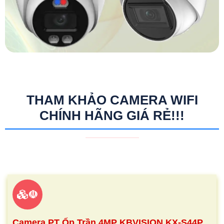
THAM KHẢO CAMERA WIFI
CHÍNH HÃNG GIÁ RẺ!!!
☫
Camera PT Ốp Trần 4MP KBVISION KX-S44P