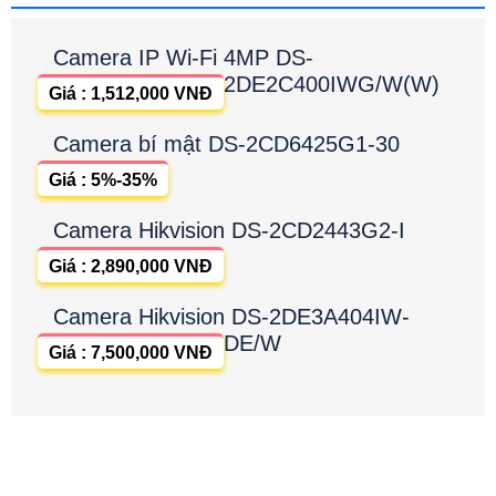
Camera IP Wi-Fi 4MP DS-
2DE2C400IWG/W(W)
Giá : 1,512,000 VNĐ
Camera bí mật DS-2CD6425G1-30
Giá : 5%-35%
Camera Hikvision DS-2CD2443G2-I
Giá : 2,890,000 VNĐ
Camera Hikvision DS-2DE3A404IW-
DE/W
Giá : 7,500,000 VNĐ