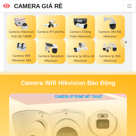
CAMERA GIÁ RẺ
Camera Hikvision
Camera IP ColorVu
Camera Chống
Camera 360 Độ
Full Hd 1080P
Trộm Hikvision
Hikvision
Camera Wifi
Camera Speedom
Camera Ip Ultra 2k
Camera Ip 360
Hikvision 360
Hikvision
Hikvision
Hikvision
Camera Wifi Hikvision Báo Động