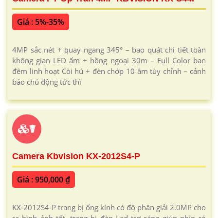
Giá : 5%-35%
4MP sắc nét + quay ngang 345° – bao quát chi tiết toàn
không gian LED ấm + hồng ngoại 30m – Full Color ban
đêm linh hoạt Còi hú + đèn chớp 10 âm tùy chỉnh – cảnh
báo chủ động tức thì
☤
Camera Kbvision KX-2012S4-P
Giá : 950,000 ₫
KX-2012S4-P trang bị ống kính có độ phân giải 2.0MP cho