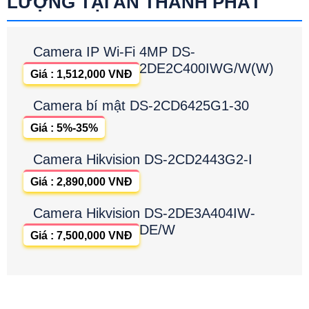
LƯỢNG TẠI AN THÀNH PHÁT
Camera IP Wi-Fi 4MP DS-
2DE2C400IWG/W(W)
Giá : 1,512,000 VNĐ
Camera bí mật DS-2CD6425G1-30
Giá : 5%-35%
Camera Hikvision DS-2CD2443G2-I
Giá : 2,890,000 VNĐ
Camera Hikvision DS-2DE3A404IW-
DE/W
Giá : 7,500,000 VNĐ