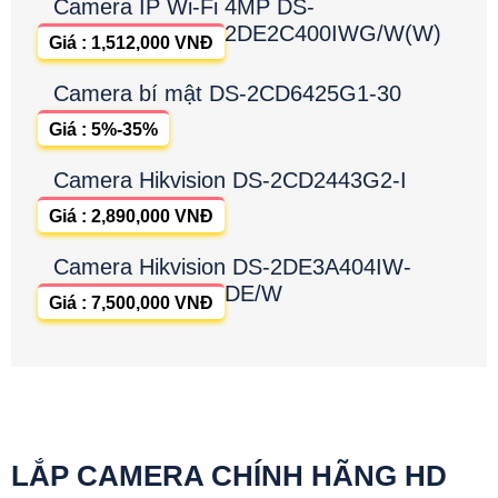
Camera IP Wi-Fi 4MP DS-
2DE2C400IWG/W(W)
Giá : 1,512,000 VNĐ
Camera bí mật DS-2CD6425G1-30
Giá : 5%-35%
Camera Hikvision DS-2CD2443G2-I
Giá : 2,890,000 VNĐ
Camera Hikvision DS-2DE3A404IW-
DE/W
Giá : 7,500,000 VNĐ
LẮP CAMERA CHÍNH HÃNG HD