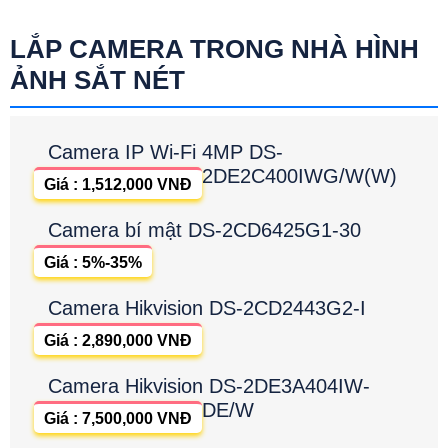
LẮP CAMERA TRONG NHÀ HÌNH
ẢNH SẮT NÉT
Camera IP Wi-Fi 4MP DS-
2DE2C400IWG/W(W)
Giá : 1,512,000 VNĐ
Camera bí mật DS-2CD6425G1-30
Giá : 5%-35%
Camera Hikvision DS-2CD2443G2-I
Giá : 2,890,000 VNĐ
Camera Hikvision DS-2DE3A404IW-
DE/W
Giá : 7,500,000 VNĐ