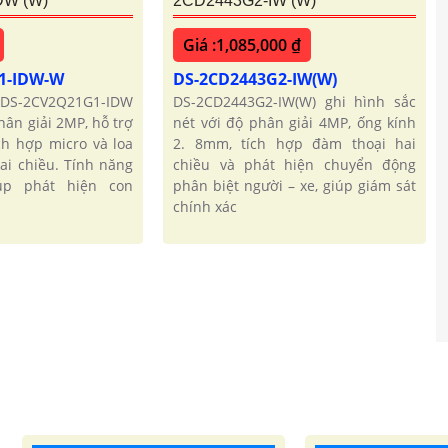
DW (W)
2CD2443G2-IW (W)
Giá :1,085,000 ₫
1-IDW-W
DS-2CD2443G2-IW(W)
DS-2CV2Q21G1-IDW
DS-2CD2443G2-IW(W) ghi hình sắc
hân giải 2MP, hỗ trợ
nét với độ phân giải 4MP, ống kính
ích hợp micro và loa
2. 8mm, tích hợp đàm thoại hai
ai chiều. Tính năng
chiều và phát hiện chuyển động
úp phát hiện con
phân biệt người – xe, giúp giám sát
chính xác