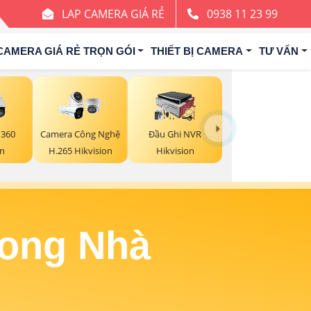
LAP CAMERA GIÁ RẺ
0938 11 23 99
CAMERA GIÁ RẺ TRỌN GÓI
THIẾT BỊ CAMERA
TƯ VẤN
 360
Camera Công Nghệ
Đầu Ghi NVR
on
H.265 Hikvision
Hikvision
rong Nhà