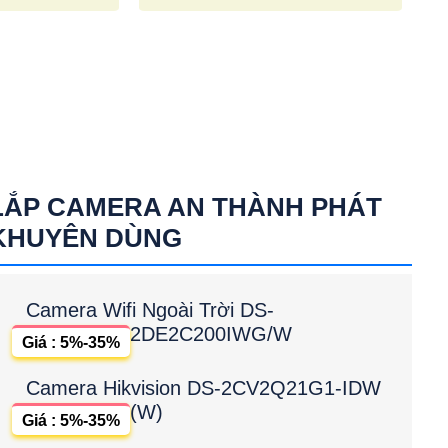
LẮP CAMERA AN THÀNH PHÁT
KHUYÊN DÙNG
Camera Wifi Ngoài Trời DS-
2DE2C200IWG/W
Giá : 5%-35%
Camera Hikvision DS-2CV2Q21G1-IDW
(W)
Giá : 5%-35%