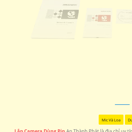
Mic Và Loa
Du
Lắp Camera Dùng Pin
An Thành Phát là địa chỉ uy t