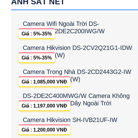
ẢNH SẮT NÉT
Camera Wifi Ngoài Trời DS-
2DE2C200IWG/W
Giá : 5%-35%
Camera Hikvision DS-2CV2Q21G1-IDW
(W)
Giá : 5%-35%
Camera Trong Nhà DS-2CD2443G2-IW
(W)
Giá : 1,085,000 VNĐ
DS-2DE2C400MWG/W Camera Không
Dây Ngoài Trời
Giá : 1,197,000 VNĐ
Camera Hikvision SH-IVB21UF-IW
Giá : 1,200,000 VNĐ