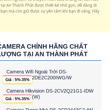
tại An Thành Phát được thiết kế nhỏ gọn, dễ dàng di
 bạn mà còn giữ được sự yên tâm khi bạn đi vắng. Hãy
.
CAMERA CHÍNH HÃNG CHẤT
LƯỢNG TẠI AN THÀNH PHÁT
Camera Wifi Ngoài Trời DS-
2DE2C200IWG/W
Giá : 5%-35%
Camera Hikvision DS-2CV2Q21G1-IDW
(W)
Giá : 5%-35%
Camera Trong Nhà DS-2CD2443G2-IW