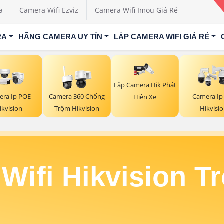
a
Camera Wifi Ezviz
Camera Wifi Imou Giá Rẻ
RA
HÃNG CAMERA UY TÍN
LẮP CAMERA WIFI GIÁ RẺ
Lắp Camera Hik Phát
era Ip POE
Camera 360 Chống
Camera Ip
Hiện Xe
ikvision
Trộm Hikvision
Hikvisi
Wifi Hikvision T