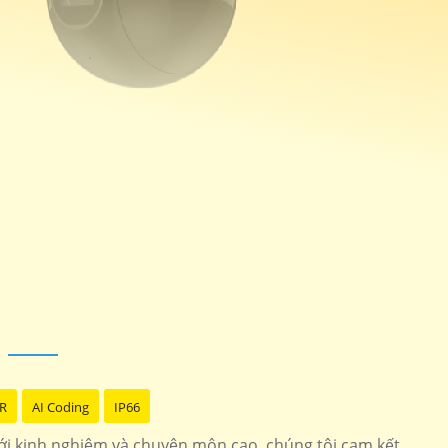
R
AI Coding
IP66
 Với kinh nghiệm và chuyên môn cao, chúng tôi cam kết