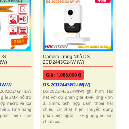
 DS-
Camera Trong Nhà DS-
(W)
2CD2443G2-IW (W)
Giá : 1,085,000 ₫
IDW-W
DS-2CD2443G2-IW(W)
-2CV2Q21G1-IDW
DS-2CD2443G2-IW(W) ghi hình sắc
giải 2MP, hỗ trợ
nét với độ phân giải 4MP, ống kính
 hợp micro và loa
2. 8mm, tích hợp đàm thoại hai
hiều. Tính năng
chiều và phát hiện chuyển động
 phát hiện con
phân biệt người – xe, giúp giám sát
chính xác