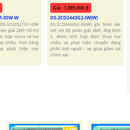
Giá : 1,085,000 ₫
1-IDW-W
DS-2CD2443G2-IW(W)
DS-2CV2Q21G1-IDW
DS-2CD2443G2-IW(W) ghi hình sắc
hân giải 2MP, hỗ trợ
nét với độ phân giải 4MP, ống kính
ích hợp micro và loa
2. 8mm, tích hợp đàm thoại hai
ai chiều. Tính năng
chiều và phát hiện chuyển động
úp phát hiện con
phân biệt người – xe, giúp giám sát
chính xác