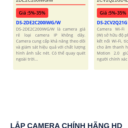
2DE2C200IWG/W
2CV2Q21G1-I
Giá :5%-35%
Giá :5%-35%
DS-2DE2C200IWG/W
DS-2CV2Q21G
DS-2DE2C200IWG/W là camera giá
Camera Wi-Fi 
rẻ loại camera IP không dây.
(W) sở hữu độ p
Camera cung cấp khả năng theo dõi
kết nối Wi-Fi, t
và giám sát hiệu quả với chất lượng
cho âm thanh h
hình ảnh sắc nét. Có thể quay quét
Motion 2.0 gi
ngoài trời...
người chính xác
LẮP CAMERA CHÍNH HÃNG HD