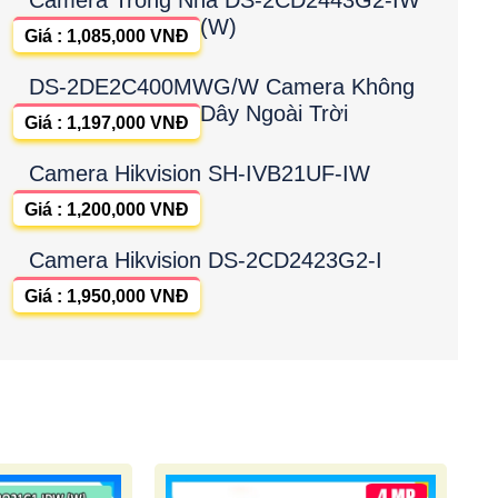
(W)
Giá : 1,085,000 VNĐ
DS-2DE2C400MWG/W Camera Không
Dây Ngoài Trời
Giá : 1,197,000 VNĐ
Camera Hikvision SH-IVB21UF-IW
Giá : 1,200,000 VNĐ
Camera Hikvision DS-2CD2423G2-I
Giá : 1,950,000 VNĐ