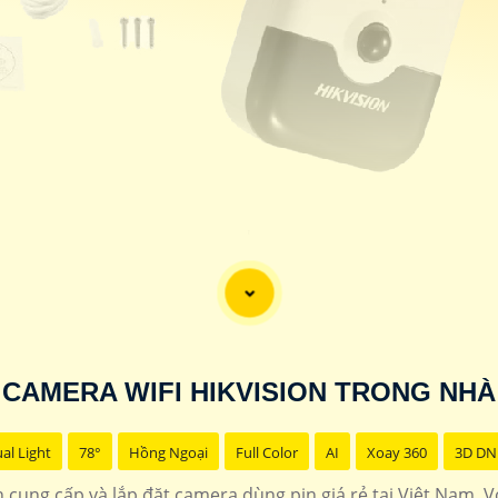
'
CAMERA WIFI HIKVISION TRONG NHÀ
al Light
78°
Hồng Ngoại
Full Color
AI
Xoay 360
3D DN
ín cung cấp và lắp đặt camera dùng pin giá rẻ tại Việt Nam.