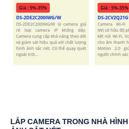
Giá : 5%-35%
Giá : 5%-35%
DS-2DE2C200IWG/W
DS-2CV2Q21G
DS-2DE2C200IWG/W là camera giá
Camera Wi-Fi 
rẻ loại camera IP không dây.
(W) sở hữu độ p
Camera cung cấp khả năng theo dõi
kết nối Wi-Fi, t
và giám sát hiệu quả với chất lượng
cho âm thanh h
hình ảnh sắc nét. Có thể quay quét
Motion 2.0 gi
ngoài trời...
người chính xác
LẮP CAMERA TRONG NHÀ HÌNH