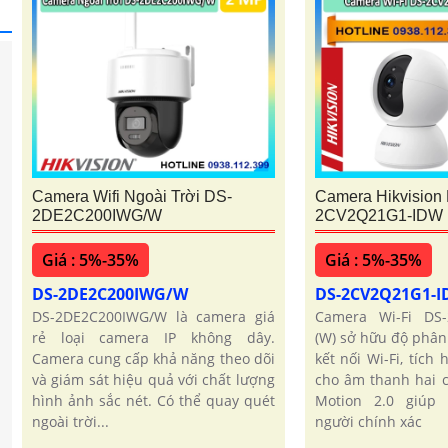
Camera Wifi Ngoài Trời DS-
Camera Hikvision
2DE2C200IWG/W
2CV2Q21G1-IDW 
Giá : 5%-35%
Giá : 5%-35%
DS-2DE2C200IWG/W
DS-2CV2Q21G1-
DS-2DE2C200IWG/W là camera giá
Camera Wi-Fi DS
rẻ loại camera IP không dây.
(W) sở hữu độ phân 
Camera cung cấp khả năng theo dõi
kết nối Wi-Fi, tích
và giám sát hiệu quả với chất lượng
cho âm thanh hai c
hình ảnh sắc nét. Có thể quay quét
Motion 2.0 giúp
ngoài trời...
người chính xác