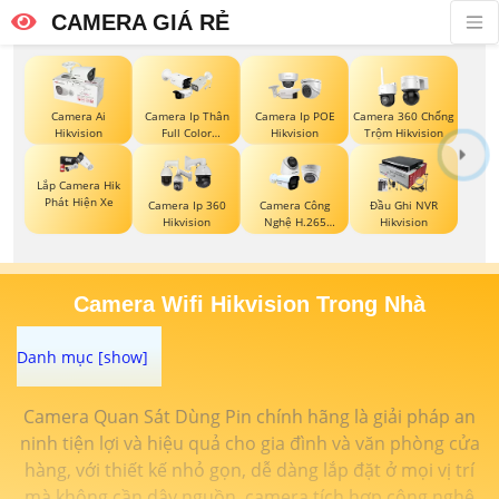
CAMERA GIÁ RẺ
Camera Ai
Camera Ip Thân
Camera Ip POE
Camera 360 Chống
Hikvision
Full Color
Hikvision
Trộm Hikvision
Hikvision
Lắp Camera Hik
Phát Hiện Xe
Camera Ip 360
Camera Công
Đầu Ghi NVR
Hikvision
Nghệ H.265
Hikvision
Hikvision
Camera Wifi Hikvision Trong Nhà
Camera Quan Sát Dùng Pin chính hãng là giải pháp an
ninh tiện lợi và hiệu quả cho gia đình và văn phòng cửa
hàng, với thiết kế nhỏ gọn, dễ dàng lắp đặt ở mọi vị trí
mà không cần dây nguồn, camera tích hợp công nghệ