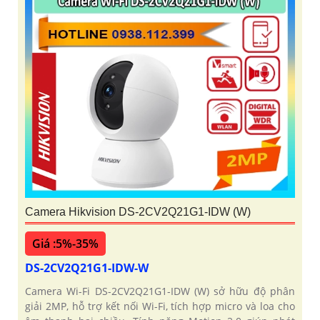
Camera Hikvision DS-2CV2Q21G1-IDW (W)
Giá :5%-35%
DS-2CV2Q21G1-IDW-W
Camera Wi-Fi DS-2CV2Q21G1-IDW (W) sở hữu độ phân
giải 2MP, hỗ trợ kết nối Wi-Fi, tích hợp micro và loa cho