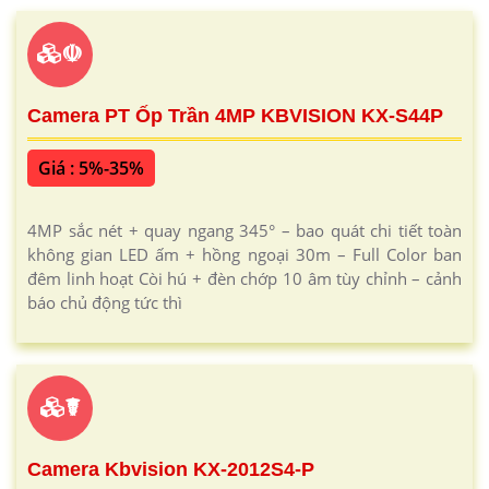
☫
Camera PT Ốp Trần 4MP KBVISION KX-S44P
Giá : 5%-35%
4MP sắc nét + quay ngang 345° – bao quát chi tiết toàn
không gian LED ấm + hồng ngoại 30m – Full Color ban
đêm linh hoạt Còi hú + đèn chớp 10 âm tùy chỉnh – cảnh
báo chủ động tức thì
☤
Camera Kbvision KX-2012S4-P