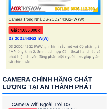
Camera Trong Nhà DS-2CD2443G2-IW (W)
Giá : 1,085,000 ₫
DS-2CD2443G2-IW(W)
DS-2CD2443G2-IW(W) ghi hình sắc nét với độ phân giải
4MP, ống kính 2. 8mm, tích hợp đàm thoại hai chiều và
phát hiện chuyển động phân biệt người – xe, giúp giám
sát chính xác
CAMERA CHÍNH HÃNG CHẤT
LƯỢNG TẠI AN THÀNH PHÁT
Camera Wifi Ngoài Trời DS-