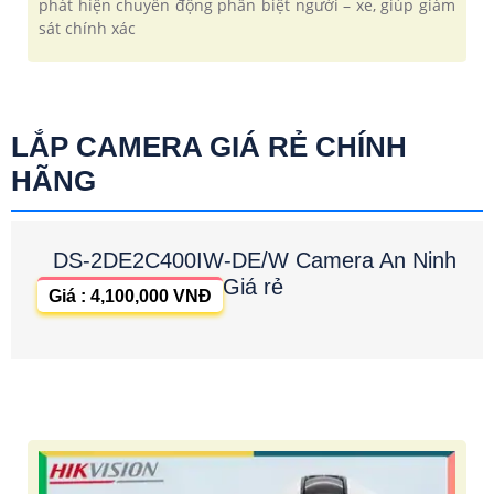
phát hiện chuyển động phân biệt người – xe, giúp giám
sát chính xác
LẮP CAMERA GIÁ RẺ CHÍNH
HÃNG
DS-2DE2C400IW-DE/W Camera An Ninh
Giá rẻ
Giá : 4,100,000 VNĐ