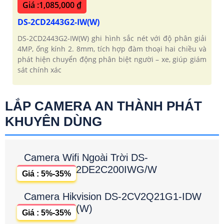
Giá :1,085,000 ₫
DS-2CD2443G2-IW(W)
DS-2CD2443G2-IW(W) ghi hình sắc nét với độ phân giải
4MP, ống kính 2. 8mm, tích hợp đàm thoại hai chiều và
phát hiện chuyển động phân biệt người – xe, giúp giám
sát chính xác
LẮP CAMERA AN THÀNH PHÁT
KHUYÊN DÙNG
Camera Wifi Ngoài Trời DS-
2DE2C200IWG/W
Giá : 5%-35%
Camera Hikvision DS-2CV2Q21G1-IDW
(W)
Giá : 5%-35%