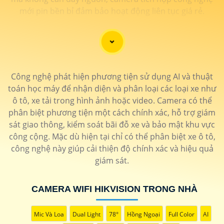
mới pin bền bỉ đảm bảo hoạt động liên tục giá rẻ.
Công nghệ phát hiện phương tiện sử dụng AI và thuật
toán học máy để nhận diện và phân loại các loại xe như
ô tô, xe tải trong hình ảnh hoặc video. Camera có thể
phân biệt phương tiện một cách chính xác, hỗ trợ giám
sát giao thông, kiểm soát bãi đỗ xe và bảo mật khu vực
'
công cộng. Mặc dù hiện tại chỉ có thể phân biệt xe ô tô,
công nghệ này giúp cải thiện độ chính xác và hiệu quả
giám sát.
CAMERA WIFI HIKVISION TRONG NHÀ
Mic Và Loa
Dual Light
78°
Hồng Ngoại
Full Color
AI