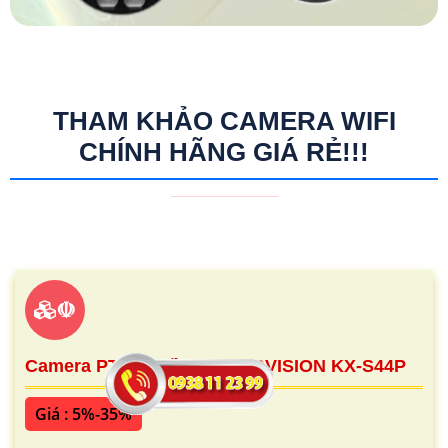
THAM KHẢO CAMERA WIFI
CHÍNH HÃNG GIÁ RẺ!!!
☫
Camera PT Ốp Trần 4MP KBVISION KX-S44P
Giá : 5%-35%