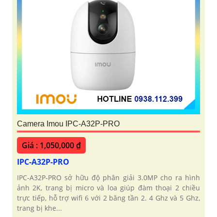
Camera Imou IPC-A32P-PRO
Giá : 1,050,000 ₫
IPC-A32P-PRO
IPC-A32P-PRO sở hữu độ phân giải 3.0MP cho ra hình
ảnh 2K, trang bị micro và loa giúp đàm thoại 2 chiều
trực tiếp, hỗ trợ wifi 6 với 2 băng tần 2. 4 Ghz và 5 Ghz,
trang bị khe...